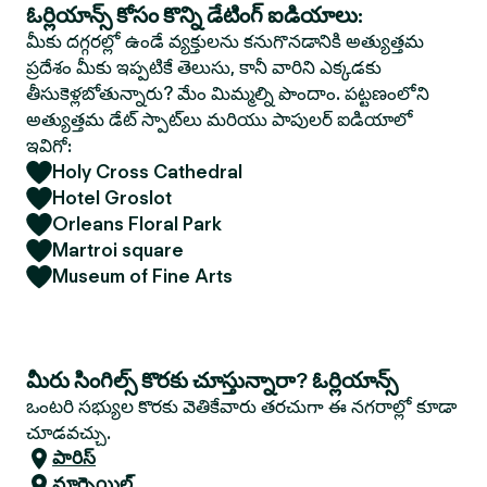
ఓర్లియాన్స్ కోసం కొన్ని డేటింగ్ ఐడియాలు:
మీకు దగ్గరల్లో ఉండే వ్యక్తులను కనుగొనడానికి అత్యుత్తమ
ప్రదేశం మీకు ఇప్పటికే తెలుసు, కానీ వారిని ఎక్కడకు
తీసుకెళ్లబోతున్నారు? మేం మిమ్మల్ని పొందాం. పట్టణంలోని
అత్యుత్తమ డేట్ స్పాట్‌లు మరియు పాపులర్ ఐడియాలో
ఇవిగో:
Holy Cross Cathedral
Hotel Groslot
Orleans Floral Park
Martroi square
Museum of Fine Arts
మీరు సింగిల్స్ కొరకు చూస్తున్నారా? ఓర్లియాన్స్
ఒంటరి సభ్యుల కొరకు వెతికేవారు తరచుగా ఈ నగరాల్లో కూడా
చూడవచ్చు.
పారిస్
మార్సెయిల్