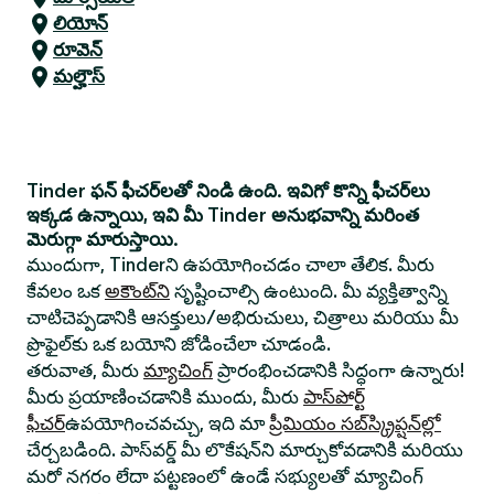
లియోన్
రూవెన్
మల్హౌస్
Tinder ఫన్ ఫీచర్‌లతో నిండి ఉంది. ఇవిగో కొన్ని ఫీచర్‌లు
ఇక్కడ ఉన్నాయి, ఇవి మీ Tinder అనుభవాన్ని మరింత
మెరుగ్గా మారుస్తాయి.
ముందుగా, Tinderని ఉపయోగించడం చాలా తేలిక. మీరు
కేవలం ఒక
అకౌంట్‌ని
సృష్టించాల్సి ఉంటుంది. మీ వ్యక్తిత్వాన్ని
చాటిచెప్పడానికి ఆసక్తులు/అభిరుచులు, చిత్రాలు మరియు మీ
ప్రొఫైల్‌కు ఒక బయోని జోడించేలా చూడండి.
తరువాత, మీరు
మ్యాచింగ్
ప్రారంభించడానికి సిద్ధంగా ఉన్నారు!
మీరు ప్రయాణించడానికి ముందు, మీరు
పాస్‌పోర్ట్
ఫీచర్
ఉపయోగించవచ్చు, ఇది మా
ప్రీమియం సబ్‌స్క్రిప్షన్‌ల్లో
చేర్చబడింది. పాస్‌వర్డ్ మీ లొకేషన్‌ని మార్చుకోవడానికి మరియు
మరో నగరం లేదా పట్టణంలో ఉండే సభ్యులతో మ్యాచింగ్