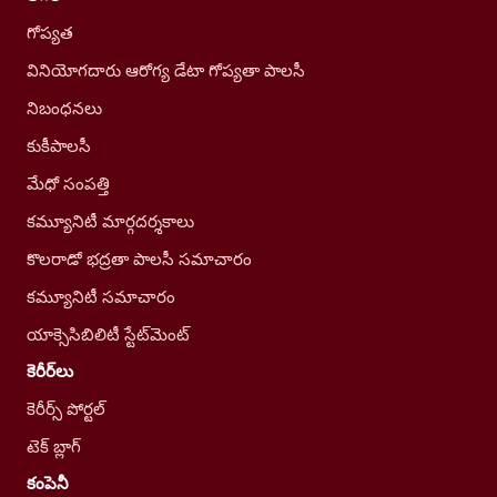
గోప్యత
వినియోగదారు ఆరోగ్య డేటా గోప్యతా పాలసీ
నిబంధనలు
కుకీపాలసీ
మేధో సంపత్తి
కమ్యూనిటీ మార్గదర్శకాలు
కొలరాడో భద్రతా పాలసీ సమాచారం
కమ్యూనిటీ సమాచారం
యాక్సెసిబిలిటీ స్టేట్‌మెంట్
కెరీర్‌లు
కెరీర్స్ పోర్టల్
టెక్ బ్లాగ్
కంపెనీ