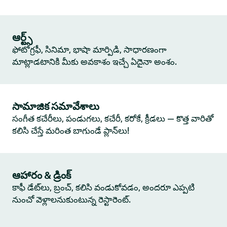
ఆర్ట్స్
ఫోటోగ్రఫీ, సినిమా, భాషా మార్పిడి, సాధారణంగా
మాట్లాడటానికి మీకు అవకాశం ఇచ్చే ఏదైనా అంశం.
సామాజిక సమావేశాలు
సంగీత కచేరీలు, పండుగలు, కచేరీ, కరోకే, క్రీడలు — కొత్త వారితో
కలిసి చేస్తే మరింత బాగుండే ప్లాన్‌లు!
ఆహారం & డ్రింక్
కాఫీ డేట్‌లు, బ్రంచ్, కలిసి వండుకోవడం, అందరూ ఎప్పటి
నుంచో వెళ్లాలనుకుంటున్న రెస్టారెంట్.