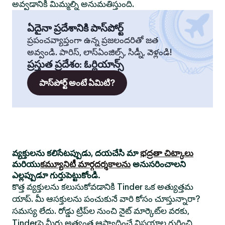
అవ్వడానికి మిమ్మల్ని అనుమతిస్తుంది.
ఏదైనా ప్రదేశానికి పాస్‌పోర్ట్
ప్రపంచవ్యాప్తంగా ఉన్న ప్రజలందరితో జత
అవ్వండి. పారిస్, లాస్‌ఏంజిల్స్, సిడ్నీ, వెళ్లండి!
ప్రస్తుత ప్రదేశం
:
ఓర్లియాన్స్
పాస్‌పోర్ట్ అంటే ఏమిటి?
వ్యక్తులను కలిసేటప్పుడు, దయచేసి మా
భద్రతా చిట్కాలు
మరియు
కమ్యూనిటీ మార్గదర్శకాలను
అనుసరించాలని
ఎల్లప్పుడూ గుర్తుపెట్టుకోండి.
కొత్త వ్యక్తులను కలుసుకోవడానికి Tinder ఒక అత్యుత్తమ
యాప్. మీ ఆసక్తులను పంచుకునే వారి కోసం చూస్తున్నారా?
సమస్య లేదు. రోడ్డు ట్రిప్‌ల నుంచి నైట్ మార్కెట్‌ల వరకు,
Tinderపై మీరు అత్యంత ఆస్వాదించే విషయాల గురించి