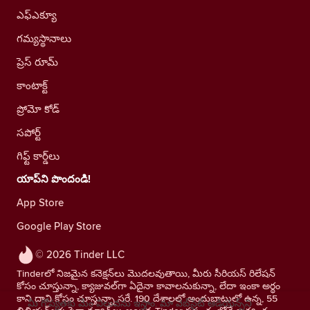
ఎఫ్ఎక్యూ
గమ్యస్థానాలు
ప్రెస్ రూమ్
కాంటాక్ట్
ప్రోమో కోడ్
సపోర్ట్
గిఫ్ట్ కార్డ్‌లు
యాప్‌ని పొందండి!
App Store
Google Play Store
© 2026 Tinder LLC
Tinderలో నిజమైన కనెక్షన్‌లు మొదలవుతాయి, మీరు సీరియస్ రిలేషన్
కోసం చూస్తున్నా, క్యాజువల్‌గా ఏదైనా కావాలనుకున్నా, లేదా ఇంకా అర్థం
కాని దాని కోసం చూస్తున్నా సరే. 190 దేశాలలో అందుబాటులో ఉన్న, 55
మీ గోప్యతకు మేం విలువను ఇస్తాం. మా వెబ్‌సైట్ ఆడియెన్స్‌ని