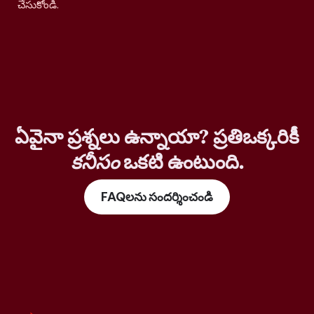
చేసుకోండి.
ఏవైనా ప్రశ్నలు ఉన్నాయా? ప్రతిఒక్కరికీ
కనీసం
ఒకటి ఉంటుంది.
FAQలను సందర్శించండి