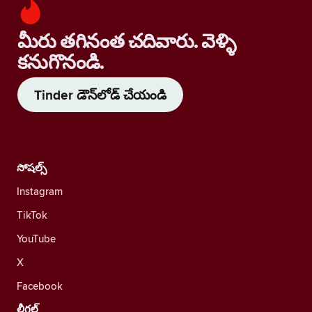
మీరు తగినంత చదివారు. వెళ్ళి
కనుగొనండి.
Tinder డౌన్‌లోడ్ చేయండి
సోషల్స్
Instagram
TikTok
YouTube
X
Facebook
లీగల్