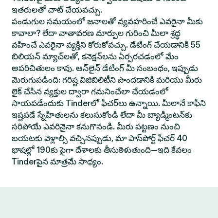
ఇతరులతో చాట్ చేయవచ్చు.
పండుగుల సమయంలో జనాలతో వ్యవహరించే ఎవరైనా మీకు
కావాలా? లేదా వాతావరణ మార్పుల గురించి మీలా శ్రద్ధ
వహించే ఎవరైనా వ్యక్తిని కోరుకోవచ్చు. డేటింగ్ చేయడానికి 55
బిలియన్ మ్యాచ్‌లతో, కనెక్షన్‌లను ఏర్పరచడంలో మేం
అపరిచితులం కావు. ఆన్‌లైన్ డేటింగ్ మీ సంబంధం, ఇప్పుడు
మెరుగుపడింది: గరిష్ట విజిబిలిటీని పొందడానికి మరియు మీరు
లైక్ చేసిన వ్యక్తుల ద్వారా గమనించేలా చేయడంలో
సాయపడేందుకు Tinderలో ఫీచర్‌లు ఉన్నాయి. మీలానే కాఫీని
ఇష్టపడే స్నేహితులను కలుసుకోండి లేదా మీ బ్యాడ్మింటన్‌కు
సరిపోయే ఎవరినైనా కనుగొనండి. మీరు పట్టణం నుంచి
బయటకు వెళ్లాల్సి వచ్చినప్పుడు, మా పాస్‌పోర్ట్ ఫీచర్ 40
భాషల్లో 190కు పైగా దేశాలకు తీసుకెళుతుంది—ఇది కేవలం
Tinderపైన మాత్రమే సాధ్యం.