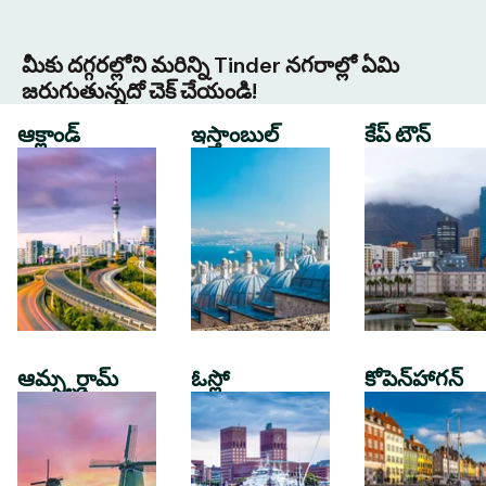
మీకు దగ్గరల్లోని మరిన్ని Tinder నగరాల్లో ఏమి
జరుగుతున్నదో చెక్ చేయండి!
ఆక్లాండ్
ఇస్తాంబుల్
కేప్ టౌన్
ఆమ్స్టర్డామ్
ఓస్లో
కోపెన్‌హాగన్