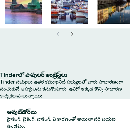
Tinderలో పాపులర్ ఇంట్రెస్ట్‌లు
Tinder సభ్యులు ఇతర కమ్యూనిటీ సభ్యులతో వారు సాధారణంగా
పంచుకునే ఆసక్తులను కనుగొంటారు. ఇవిగో ఇక్కడ కొన్ని సాధారణ
కార్యకలాపాలున్నాయి:
అవుట్‌డోర్‌లు
హైకింగ్, బైకింగ్, వాకింగ్, ఏ కారణంతో అయినా సరే బయట
ఉండటం.