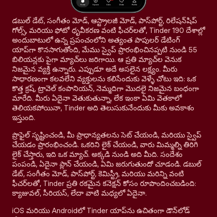
డబుల్ డేట్, సంగీతం మోడ్, ఆస్ట్రాలజీ మోడ్, పాస్‌పోర్ట్, రిలేషన్‌షిప్
గోల్స్, మరియు ఫోటో ధృవీకరణ వంటి ఫీచర్‌లతో, Tinder 190 దేశాల్లో
అందుబాటులో ఉన్న ప్రపంచంలోని అత్యంత పాపులర్ డేటింగ్
యాప్‌గా కొనసాగుతోంది, మేము స్వైప్ ప్రారంభించినప్పటి నుండి 55
బిలియన్లకు పైగా మ్యాచ్‌లు జరిగాయి. ఆ ప్రతి మ్యాచ్‌ల వెనుక
నిజమైన వ్యక్తి ఉన్నారు. ఎప్పుడూ అదే అసలైన లక్ష్యం. మీరు
సాధారణంగా కలవలేని వ్యక్తులను కలిసేందుకు వెళ్ళే చోటు ఇది: ఒక
కొత్త క్రష్, ట్రావెల్ కంపానియన్, నెమ్మదిగా మొదలై నిజమైన బంధంగా
మారేది. మీరు ఏదైనా వెతుకుతున్నా, లేక ఇంకా ఏమి వెతకాలో
తెలియకపోయినా, Tinder అది తెలుసుకునేందుకు మీకు అవకాశం
ఇస్తుంది.
ప్రొఫైల్ సృష్టించండి, మీ ప్రాధాన్యతలను సెట్ చేయండి, మరియు స్వైప్
చేయడం ప్రారంభించండి. ఒకరిని లైక్ చేయండి, వారు మిమ్మల్ని తిరిగి
లైక్ చేస్తారు, ఇది ఒక మ్యాచ్. అక్కడి నుండి అది మీది. సందేశం
పంపండి, ఏదైనా ప్లాన్ చేయండి, ఏమి జరుగుతుందో చూడండి. డబుల్
డేట్, సంగీతం మోడ్, పాస్‌పోర్ట్, కెమిస్ట్రీ, మరియు మరిన్ని వంటి
ఫీచర్‌లతో, Tinder ప్రతి రకమైన కనెక్షన్ కోసం రూపొందించబడింది:
క్యాజువల్, సీరియస్, లేదా వాటి మధ్యలో ఏదైనా.
iOS మరియు Androidలో Tinder యాప్‌ను ఉచితంగా డౌన్‌లోడ్