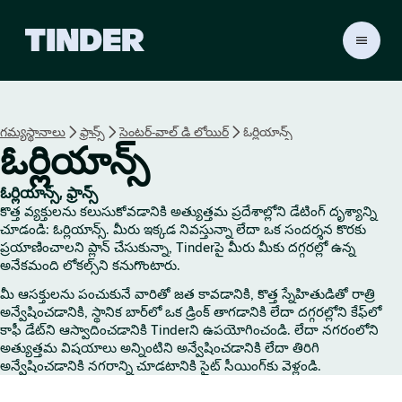
T
i
n
d
e
గమ్యస్థానాలు
ఫ్రాన్స్
సెంటర్-వాల్ డి లోయిర్
ఓర్లియాన్స్
r
ఓర్లియాన్స్
హో
మ్
ఓర్లియాన్స్, ఫ్రాన్స్
కొత్త వ్యక్తులను కలుసుకోవడానికి అత్యుత్తమ ప్రదేశాల్లోని డేటింగ్ దృశ్యాన్ని
చూడండి: ఓర్లియాన్స్. మీరు ఇక్కడ నివస్తున్నా లేదా ఒక సందర్శన కొరకు
ప్రయాణించాలని ప్లాన్ చేసుకున్నా, Tinderపై మీరు మీకు దగ్గరల్లో ఉన్న
అనేకమంది లోకల్స్‌ని కనుగొంటారు.
మీ ఆసక్తులను పంచుకునే వారితో జత కావడానికి, కొత్త స్నేహితుడితో రాత్రి
అన్వేషించడానికి, స్థానిక బార్‌లో ఒక డ్రింక్ తాగడానికి లేదా దగ్గరల్లోని కేఫ్‌లో
కాఫీ డేట్‌ని ఆస్వాదించడానికి Tinderని ఉపయోగించండి. లేదా నగరంలోని
అత్యుత్తమ విషయాలు అన్నింటిని అన్వేషించడానికి లేదా తిరిగి
అన్వేషించడానికి నగరాన్ని చూడటానికి సైట్ సీయింగ్‌కు వెళ్లండి.