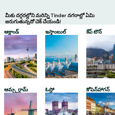
మీకు దగ్గరల్లోని మరిన్ని Tinder నగరాల్లో ఏమి
జరుగుతున్నదో చెక్ చేయండి!
ఆక్లాండ్
ఇస్తాంబుల్
కేప్ టౌన్
ఆమ్స్టర్డామ్
ఓస్లో
కోపెన్‌హాగన్