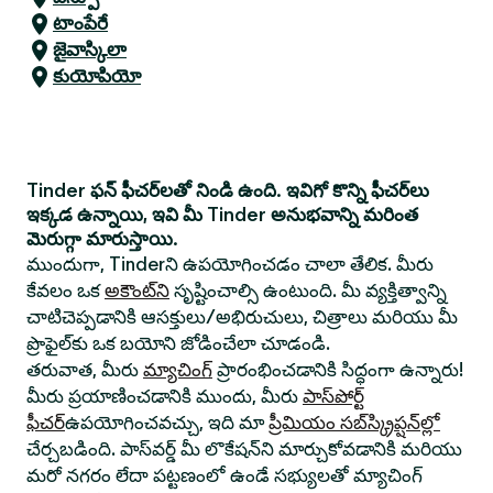
టాంపేరే
జైవాస్కిలా
కుయోపియో
Tinder ఫన్ ఫీచర్‌లతో నిండి ఉంది. ఇవిగో కొన్ని ఫీచర్‌లు
ఇక్కడ ఉన్నాయి, ఇవి మీ Tinder అనుభవాన్ని మరింత
మెరుగ్గా మారుస్తాయి.
ముందుగా, Tinderని ఉపయోగించడం చాలా తేలిక. మీరు
కేవలం ఒక
అకౌంట్‌ని
సృష్టించాల్సి ఉంటుంది. మీ వ్యక్తిత్వాన్ని
చాటిచెప్పడానికి ఆసక్తులు/అభిరుచులు, చిత్రాలు మరియు మీ
ప్రొఫైల్‌కు ఒక బయోని జోడించేలా చూడండి.
తరువాత, మీరు
మ్యాచింగ్
ప్రారంభించడానికి సిద్ధంగా ఉన్నారు!
మీరు ప్రయాణించడానికి ముందు, మీరు
పాస్‌పోర్ట్
ఫీచర్
ఉపయోగించవచ్చు, ఇది మా
ప్రీమియం సబ్‌స్క్రిప్షన్‌ల్లో
చేర్చబడింది. పాస్‌వర్డ్ మీ లొకేషన్‌ని మార్చుకోవడానికి మరియు
మరో నగరం లేదా పట్టణంలో ఉండే సభ్యులతో మ్యాచింగ్