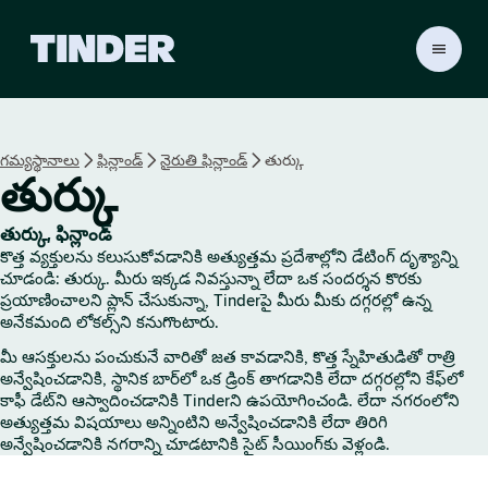
T
i
n
d
e
గమ్యస్థానాలు
ఫిన్లాండ్
నైరుతి ఫిన్లాండ్
తుర్కు
r
తుర్కు
హో
మ్
తుర్కు, ఫిన్లాండ్
కొత్త వ్యక్తులను కలుసుకోవడానికి అత్యుత్తమ ప్రదేశాల్లోని డేటింగ్ దృశ్యాన్ని
చూడండి: తుర్కు. మీరు ఇక్కడ నివస్తున్నా లేదా ఒక సందర్శన కొరకు
ప్రయాణించాలని ప్లాన్ చేసుకున్నా, Tinderపై మీరు మీకు దగ్గరల్లో ఉన్న
అనేకమంది లోకల్స్‌ని కనుగొంటారు.
మీ ఆసక్తులను పంచుకునే వారితో జత కావడానికి, కొత్త స్నేహితుడితో రాత్రి
అన్వేషించడానికి, స్థానిక బార్‌లో ఒక డ్రింక్ తాగడానికి లేదా దగ్గరల్లోని కేఫ్‌లో
కాఫీ డేట్‌ని ఆస్వాదించడానికి Tinderని ఉపయోగించండి. లేదా నగరంలోని
అత్యుత్తమ విషయాలు అన్నింటిని అన్వేషించడానికి లేదా తిరిగి
అన్వేషించడానికి నగరాన్ని చూడటానికి సైట్ సీయింగ్‌కు వెళ్లండి.