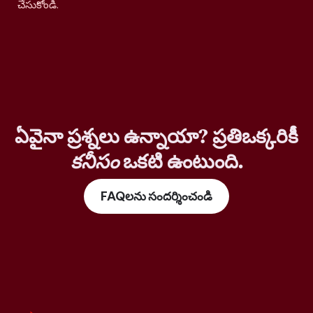
చేసుకోండి.
ఏవైనా ప్రశ్నలు ఉన్నాయా? ప్రతిఒక్కరికీ
కనీసం
ఒకటి ఉంటుంది.
FAQలను సందర్శించండి