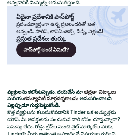
అవ్వడానికి మిమ్మల్ని అనుమతిస్తుంది.
ఏదైనా ప్రదేశానికి పాస్‌పోర్ట్
ప్రపంచవ్యాప్తంగా ఉన్న ప్రజలందరితో జత
అవ్వండి. పారిస్, లాస్‌ఏంజిల్స్, సిడ్నీ, వెళ్లండి!
ప్రస్తుత ప్రదేశం
:
తుర్కు
పాస్‌పోర్ట్ అంటే ఏమిటి?
వ్యక్తులను కలిసేటప్పుడు, దయచేసి మా
భద్రతా చిట్కాలు
మరియు
కమ్యూనిటీ మార్గదర్శకాలను
అనుసరించాలని
ఎల్లప్పుడూ గుర్తుపెట్టుకోండి.
కొత్త వ్యక్తులను కలుసుకోవడానికి Tinder ఒక అత్యుత్తమ
యాప్. మీ ఆసక్తులను పంచుకునే వారి కోసం చూస్తున్నారా?
సమస్య లేదు. రోడ్డు ట్రిప్‌ల నుంచి నైట్ మార్కెట్‌ల వరకు,
Tinderపై మీరు అత్యంత ఆస్వాదించే విషయాల గురించి