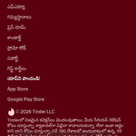
ఎఫ్ఎక్యూ
గమ్యస్థానాలు
ప్రెస్ రూమ్
కాంటాక్ట్
ప్రోమో కోడ్
సపోర్ట్
గిఫ్ట్ కార్డ్‌లు
యాప్‌ని పొందండి!
App Store
Google Play Store
© 2026 Tinder LLC
Tinderలో నిజమైన కనెక్షన్‌లు మొదలవుతాయి, మీరు సీరియస్ రిలేషన్
కోసం చూస్తున్నా, క్యాజువల్‌గా ఏదైనా కావాలనుకున్నా, లేదా ఇంకా అర్థం
కాని దాని కోసం చూస్తున్నా సరే. 190 దేశాలలో అందుబాటులో ఉన్న, 55
మీ గోప్యతకు మేం విలువను ఇస్తాం. మా వెబ్‌సైట్ ఆడియెన్స్‌ని