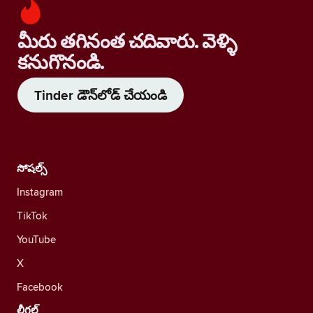
మీరు తగినంత చదివారు. వెళ్ళి
కనుగొనండి.
Tinder డౌన్‌లోడ్ చేయండి
సోషల్స్
Instagram
TikTok
YouTube
X
Facebook
లీగల్