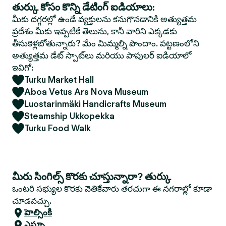
తుర్కు కోసం కొన్ని డేటింగ్ ఐడియాలు:
మీకు దగ్గరల్లో ఉండే వ్యక్తులను కనుగొనడానికి అత్యుత్తమ
ప్రదేశం మీకు ఇప్పటికే తెలుసు, కానీ వారిని ఎక్కడకు
తీసుకెళ్లబోతున్నారు? మేం మిమ్మల్ని పొందాం. పట్టణంలోని
అత్యుత్తమ డేట్ స్పాట్‌లు మరియు పాపులర్ ఐడియాలో
ఇవిగో:
Turku Market Hall
Aboa Vetus Ars Nova Museum
Luostarinmäki Handicrafts Museum
Steamship Ukkopekka
Turku Food Walk
మీరు సింగిల్స్ కొరకు చూస్తున్నారా? తుర్కు
ఒంటరి సభ్యుల కొరకు వెతికేవారు తరచుగా ఈ నగరాల్లో కూడా
చూడవచ్చు.
హెల్సింకి
ఎస్పూ