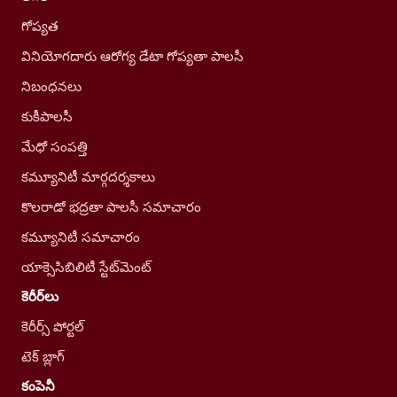
గోప్యత
వినియోగదారు ఆరోగ్య డేటా గోప్యతా పాలసీ
నిబంధనలు
కుకీపాలసీ
మేధో సంపత్తి
కమ్యూనిటీ మార్గదర్శకాలు
కొలరాడో భద్రతా పాలసీ సమాచారం
కమ్యూనిటీ సమాచారం
యాక్సెసిబిలిటీ స్టేట్‌మెంట్
కెరీర్‌లు
కెరీర్స్ పోర్టల్
టెక్ బ్లాగ్
కంపెనీ