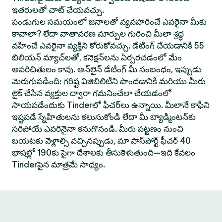
ఇతరులతో చాట్ చేయవచ్చు.
పండుగుల సమయంలో జనాలతో వ్యవహరించే ఎవరైనా మీకు
కావాలా? లేదా వాతావరణ మార్పుల గురించి మీలా శ్రద్ధ
వహించే ఎవరైనా వ్యక్తిని కోరుకోవచ్చు. డేటింగ్ చేయడానికి 55
బిలియన్ మ్యాచ్‌లతో, కనెక్షన్‌లను ఏర్పరచడంలో మేం
అపరిచితులం కావు. ఆన్‌లైన్ డేటింగ్ మీ సంబంధం, ఇప్పుడు
మెరుగుపడింది: గరిష్ట విజిబిలిటీని పొందడానికి మరియు మీరు
లైక్ చేసిన వ్యక్తుల ద్వారా గమనించేలా చేయడంలో
సాయపడేందుకు Tinderలో ఫీచర్‌లు ఉన్నాయి. మీలానే కాఫీని
ఇష్టపడే స్నేహితులను కలుసుకోండి లేదా మీ బ్యాడ్మింటన్‌కు
సరిపోయే ఎవరినైనా కనుగొనండి. మీరు పట్టణం నుంచి
బయటకు వెళ్లాల్సి వచ్చినప్పుడు, మా పాస్‌పోర్ట్ ఫీచర్ 40
భాషల్లో 190కు పైగా దేశాలకు తీసుకెళుతుంది—ఇది కేవలం
Tinderపైన మాత్రమే సాధ్యం.