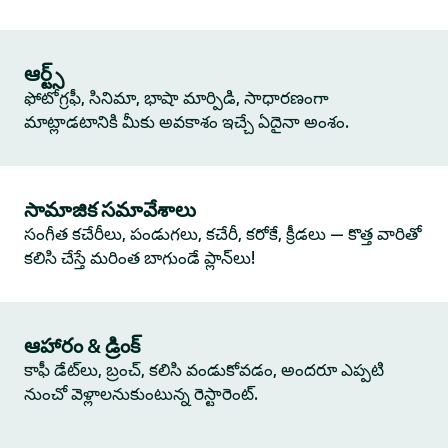
ఆర్ట్స్
ఫోటోగ్రఫీ, సినిమా, భాషా మార్పిడి, సాధారణంగా
మాట్లాడటానికి మీకు అవకాశం ఇచ్చే ఏదైనా అంశం.
సామాజిక సమావేశాలు
సంగీత కచేరీలు, పండుగలు, కచేరీ, కరోకే, క్రీడలు — కొత్త వారితో
కలిసి చేస్తే మరింత బాగుండే ప్లాన్‌లు!
ఆహారం & డ్రింక్
కాఫీ డేట్‌లు, బ్రంచ్, కలిసి వండుకోవడం, అందరూ ఎప్పటి
నుంచో వెళ్లాలనుకుంటున్న రెస్టారెంట్.