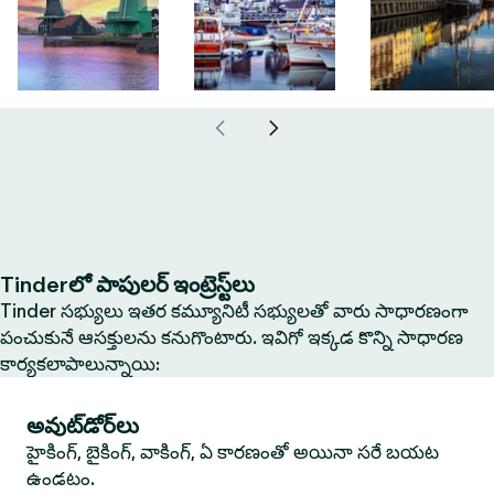
Tinderలో పాపులర్ ఇంట్రెస్ట్‌లు
Tinder సభ్యులు ఇతర కమ్యూనిటీ సభ్యులతో వారు సాధారణంగా
పంచుకునే ఆసక్తులను కనుగొంటారు. ఇవిగో ఇక్కడ కొన్ని సాధారణ
కార్యకలాపాలున్నాయి:
అవుట్‌డోర్‌లు
హైకింగ్, బైకింగ్, వాకింగ్, ఏ కారణంతో అయినా సరే బయట
ఉండటం.