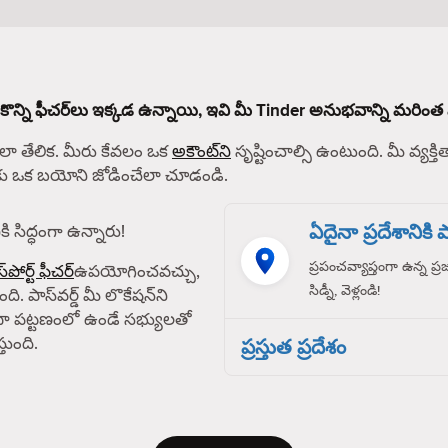
 కొన్ని ఫీచర్‌లు ఇక్కడ ఉన్నాయి, ఇవి మీ Tinder అనుభవాన్ని మరింత 
 తేలిక. మీరు కేవలం ఒక
అకౌంట్‌ని
సృష్టించాల్సి ఉంటుంది. మీ వ్యక్తిత
్‌కు ఒక బయోని జోడించేలా చూడండి.
ఏదైనా ప్రదేశానికి పా
ి సిద్ధంగా ఉన్నారు!
ప్రపంచవ్యాప్తంగా ఉన్న ప్
్‌పోర్ట్ ఫీచర్
ఉపయోగించవచ్చు,
సిడ్నీ, వెళ్లండి!
ది. పాస్‌వర్డ్ మీ లొకేషన్‌ని
ా పట్టణంలో ఉండే సభ్యులతో
తుంది.
ప్రస్తుత ప్రదేశం