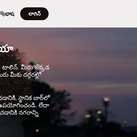
భాష
లాగిన్
ియా
ి: టాలిన్. మీరు ఇక్కడ
రు మీకు దగ్గరల్లో
ానికి, స్థానిక బార్‌లో
rని ఉపయోగించండి. లేదా
చడానికి నగరాన్ని