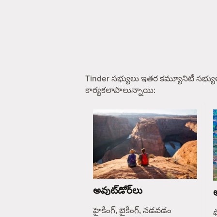
Tinder సభ్యులు ఇతర కమ్యూనిటీ సభ్యు
కార్యకలాపాలున్నాయి:
అవుట్‌డోర్‌లు
ఆ
హైకింగ్, బైకింగ్, నడవడం
ఫ