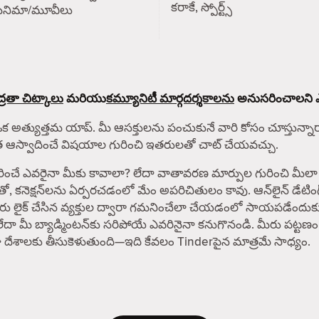
కరాకే, స్పోర్ట్స్
సినిమా/మూవీలు
్రతా చిట్కాలు
మరియు
కమ్యూనిటీ మార్గదర్శకాలను
అనుసరించాలని ఎల్ల
ఒక అత్యుత్తమ యాప్. మీ ఆసక్తులను పంచుకునే వారి కోసం చూస్తున్నారా? 
ంత ఆస్వాదించే విషయాల గురించి ఇతరులతో చాట్ చేయవచ్చు.
రైనా మీకు కావాలా? లేదా వాతావరణ మార్పుల గురించి మీలా శ్రద్ధ 
తో, కనెక్షన్‌లను ఏర్పరచడంలో మేం అపరిచితులం కావు. ఆన్‌లైన్ డేట
 మీరు లైక్ చేసిన వ్యక్తుల ద్వారా గమనించేలా చేయడంలో సాయపడేందుక
లేదా మీ బ్యాడ్మింటన్‌కు సరిపోయే ఎవరినైనా కనుగొనండి. మీరు పట్టణం
పైగా దేశాలకు తీసుకెళుతుంది—ఇది కేవలం Tinderపైన మాత్రమే సాధ్యం.