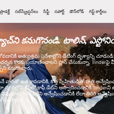
ప్రొడక్ట్
సబ్‌స్క్రిప్షన్‌లు
సేఫ్టీ
సపోర్ట్
డౌన్‌లోడ్
గిఫ్ట్ కార్డ్‌లు
యాచ్‌ని కనుగొనండి. టాలిన్, ఎస్టోన
కోవడానికి అత్యుత్తమ ప్రదేశాల్లోని డేటింగ్ దృశ్యాన్ని చూడండ
ందర్శన కొరకు ప్రయాణించాలని ప్లాన్ చేసుకున్నా, Tinderపై మీ
్‌ని కనుగొంటారు.
వారితో జత కావడానికి, కొత్త స్నేహితుడితో రాత్రి అన్వేషించడ
ేదా దగ్గరల్లోని కేఫ్‌లో కాఫీ డేట్‌ని ఆస్వాదించడానికి Tinde
ిషయాలు అన్నింటిని అన్వేషించడానికి లేదా తిరిగి అన్వేషిం
‌కు వెళ్లండి.