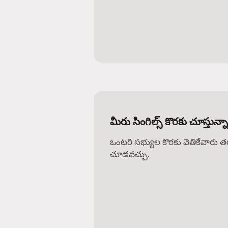
మీరు సింగిల్స్ కొరకు చూస్తున్న
ఒంటరి సభ్యుల కొరకు వెతికేవారు 
చూడవచ్చు.