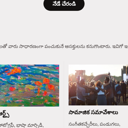
నేడే చేరండి
లతో వారు సాధారణంగా పంచుకునే ఆసక్తులను కనుగొంటారు. ఇవిగో ఇక
సామాజిక సమావేశాలు
ర్ట్స్
సంగీతకచ్చేరీలు, పండుగలు,
ోటోగ్రఫీ, భాషా మార్పిడి,