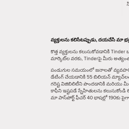
వ్యక్తులను కలిసేటప్పుడు, దయచేసి మా
భద
కొత్త వ్యక్తులను కలుసుకోవడానికి Tinder 
మార్కెట్‌ల వరకు, Tinderపై మీరు అత్య
పండుగుల సమయంలో జనాలతో వ్యవహరించే ఎవ
డేటింగ్ చేయడానికి 55 బిలియన్ మ్యాచ్‌ల
గరిష్ట విజిబిలిటీని పొందడానికి మరియు
కాఫీని ఇష్టపడే స్నేహితులను కలుసుకోండి 
మా పాస్‌పోర్ట్ ఫీచర్ 40 భాషల్లో 190కు 