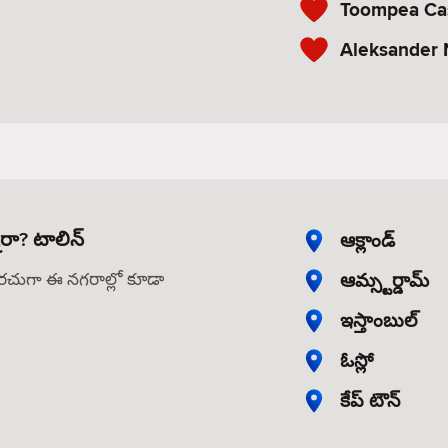
Toompea Ca
Aleksander 
ారా? టాలిన్
ఆక్లాండ్
ఆమ్స్టర్డామ్
తరచుగా ఈ నగరాల్లో కూడా
ఇస్తాంబుల్
ఓస్లో
కేప్ టౌన్