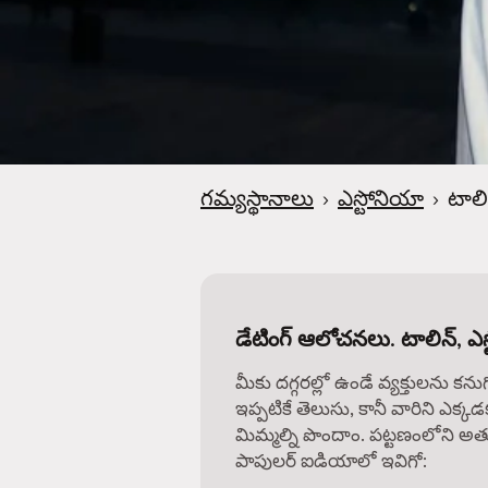
గమ్యస్థానాలు
›
ఎస్టోనియా
›
టాలి
డేటింగ్ ఆలోచనలు. టాలిన్, ఎస
మీకు దగ్గరల్లో ఉండే వ్యక్తులను కను
ఇప్పటికే తెలుసు, కానీ వారిని ఎక్కడ
మిమ్మల్ని పొందాం. పట్టణంలోని అత్
పాపులర్ ఐడియాలో ఇవిగో: