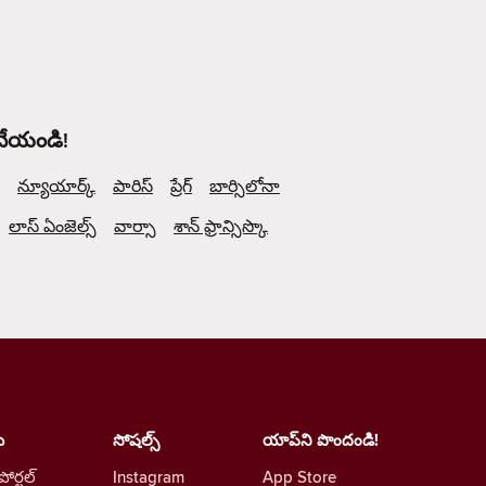
 చేయండి!
న్యూయార్క్
పారిస్
ప్రేగ్
బార్సిలోనా
లాస్ ఏంజెల్స్
వార్సా
శాన్ ఫ్రాన్సిస్కొ
ు
సోషల్స్
యాప్‌ని పొందండి!
 పోర్టల్
Instagram
App Store