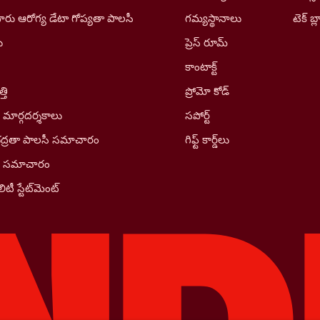
రు ఆరోగ్య డేటా గోప్యతా పాలసీ
గమ్యస్థానాలు
టెక్ బ్ల
ు
ప్రెస్ రూమ్
కాంటాక్ట్
తి
ప్రోమో కోడ్
 మార్గదర్శకాలు
సపోర్ట్
భద్రతా పాలసీ సమాచారం
గిఫ్ట్ కార్డ్‌లు
ీ సమాచారం
ిటీ స్టేట్‌మెంట్