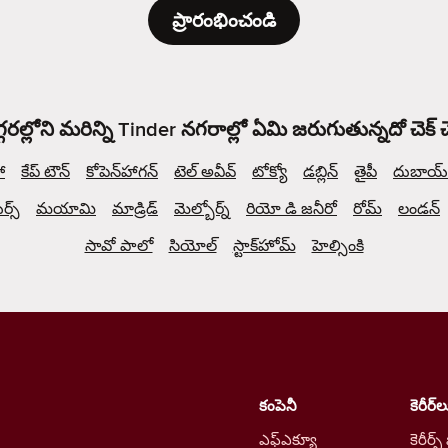
ప్రారంభించండి
్గరల్లోని మరిన్ని Tinder నగరాల్లో ఏమి జరుగుతున్నదో చెక్
ో
కేప్ టౌన్
కోపెన్‌హాగన్
టెల్ అవీవ్
టోక్యో
డబ్లిన్
తైపీ
దుబాయ్
్స్
మయామి
మాడ్రిడ్
మెల్బోర్న్
రియో డి జనీరో
రోమ్
లండన్
సావో పాలో
సియోల్
స్టాక్‌హోమ్
హెల్సింకి
కంపెనీ
కెరీర్‌ల
ఎఫ్ఎక్యూ
కెరీర్స్