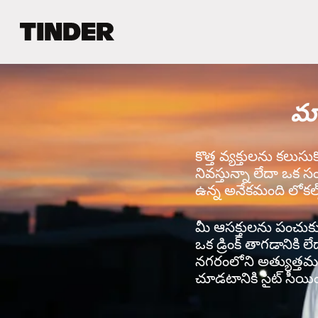
T
i
n
d
e
మ్
r
హో
మ్
కొత్త వ్యక్తులను కలుసు
నివస్తున్నా లేదా ఒక స
ఉన్న అనేకమంది లోకల్స
మీ ఆసక్తులను పంచుకునే 
ఒక డ్రింక్ తాగడానికి ల
నగరంలోని అత్యుత్తమ వ
చూడటానికి సైట్ సీయింగ్