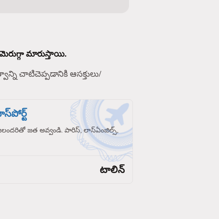
మెరుగ్గా మారుస్తాయి.
్వాన్ని చాటిచెప్పడానికి ఆసక్తులు/
స్‌పోర్ట్
రజలందరితో జత అవ్వండి. పారిస్, లాస్‌ఏంజిల్స్,
టాలిన్