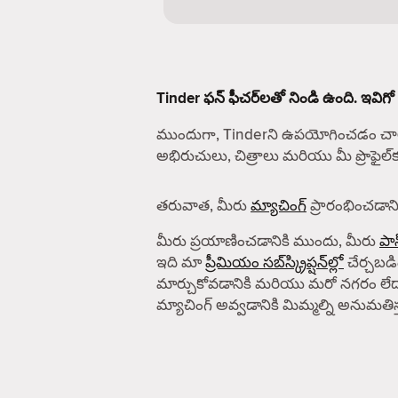
Tinder ఫన్ ఫీచర్‌లతో నిండి ఉంది. ఇవిగో
ముందుగా, Tinderని ఉపయోగించడం చాలా
అభిరుచులు, చిత్రాలు మరియు మీ ప్రొఫైల
తరువాత, మీరు
మ్యాచింగ్
ప్రారంభించడానిక
మీరు ప్రయాణించడానికి ముందు, మీరు
పాస
ఇది మా
ప్రీమియం సబ్‌స్క్రిప్షన్‌ల్లో
చేర్చబడిం
మార్చుకోవడానికి మరియు మరో నగరం లేద
మ్యాచింగ్ అవ్వడానికి మిమ్మల్ని అనుమతిస్