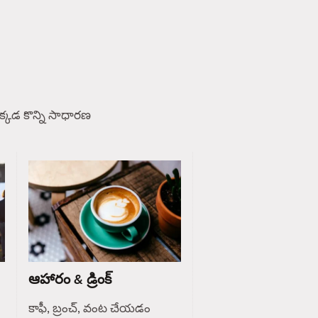
్కడ కొన్ని సాధారణ
ఆహారం & డ్రింక్
కాఫీ, బ్రంచ్, వంట చేయడం