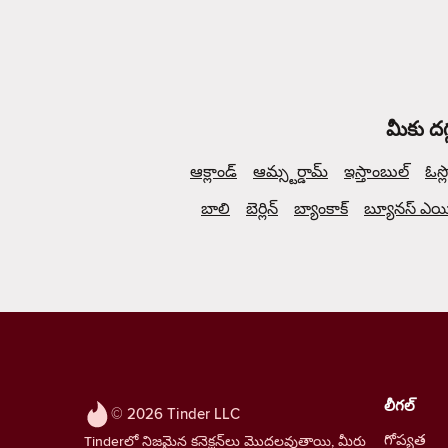
మీకు దగ
ఆక్లాండ్
ఆమ్స్టర్డామ్
ఇస్తాంబుల్
ఓస్ల
బాలి
బెర్లిన్
బ్యాంకాక్
బ్యూనస్ ఎయిర
లీగల్
© 2026 Tinder LLC
గోప్యత
Tinderలో నిజమైన కనెక్షన్‌లు మొదలవుతాయి, మీరు