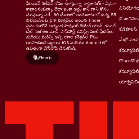
సీరియస్ రిలేషన్ కోసం చూస్తున్నా, క్యాజువల్‌గా ఏదైనా
వినియోగదా
కావాలనుకున్నా, లేదా ఇంకా అర్థం కాని దాని కోసం
చూస్తున్నా సరే. 190 దేశాలలో అందుబాటులో ఉన్న, 55
నిబంధనల
బిలియన్‌లకు పైగా మ్యాచ్‌లు అయిన Tinder
ప్రపంచంలోనే అత్యంత పాపులర్ డేటింగ్ యాప్. డబుల్
కుకీపాలసీ
డేట్, సంగీతం మోడ్, పాస్‌పోర్ట్, కెమిస్ట్రీ వంటి ఫీచర్‌లు,
మరియు మరిన్ని అన్ని రకాల కనెక్షన్‌ల కోసం
మేధో సంపత్
రూపొందించబడ్డాయి. iOS మరియు Android లో
ఉచితంగా డౌన్‌లోడ్ చేసుకోండి.
కమ్యూనిటీ
తెలుగు
కొలరాడో 
కమ్యూనిట
యాక్సెసిబిల