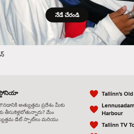
నేడే చేరండి
న్
్టోనియా
Tallinn's Ol
Lennusadam
గొనడానికి అత్యుత్తమ ప్రదేశం మీకు
కు తీసుకెళ్లబోతున్నారు? మేం
Harbour
యుత్తమ డేట్ స్పాట్‌లు మరియు
Tallinn TV T