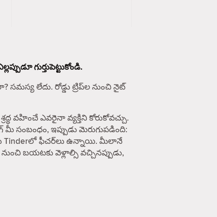
ప్పుడూ గుర్తుపెట్టుకోండి.
సమస్య లేదు. రోడ్డు ట్రిప్‌ల నుంచి నైట్
వహించే ఎవరైనా వ్యక్తిని కోరుకోవచ్చు.
ింగ్ మీ సంబంధం, ఇప్పుడు మెరుగుపడింది:
ు Tinderలో ఫీచర్‌లు ఉన్నాయి. మీలానే
 నుంచి బయటకు వెళ్లాల్సి వచ్చినప్పుడు,