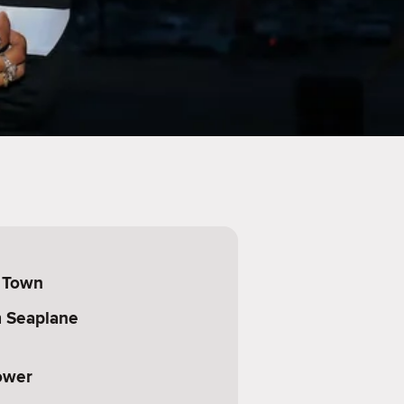
d Town
 Seaplane
ower