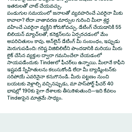
ఇతరులతో చాట్ చేయవచ్చు.
పండుగుల సమయంలో జనాలతో వ్యవహరించే ఎవరైనా మీకు
కావాలా? లేదా వాతావరణ మార్పుల గురించి మీలా శ్రద్ధ
వహించే ఎవరైనా వ్యక్తిని కోరుకోవచ్చు. డేటింగ్ చేయడానికి 55
బిలియన్ మ్యాచ్‌లతో, కనెక్షన్‌లను ఏర్పరచడంలో మేం
అపరిచితులం కావు. ఆన్‌లైన్ డేటింగ్ మీ సంబంధం, ఇప్పుడు
మెరుగుపడింది: గరిష్ట విజిబిలిటీని పొందడానికి మరియు మీరు
లైక్ చేసిన వ్యక్తుల ద్వారా గమనించేలా చేయడంలో
సాయపడేందుకు Tinderలో ఫీచర్‌లు ఉన్నాయి. మీలానే కాఫీని
ఇష్టపడే స్నేహితులను కలుసుకోండి లేదా మీ బ్యాడ్మింటన్‌కు
సరిపోయే ఎవరినైనా కనుగొనండి. మీరు పట్టణం నుంచి
బయటకు వెళ్లాల్సి వచ్చినప్పుడు, మా పాస్‌పోర్ట్ ఫీచర్ 40
భాషల్లో 190కు పైగా దేశాలకు తీసుకెళుతుంది—ఇది కేవలం
Tinderపైన మాత్రమే సాధ్యం.