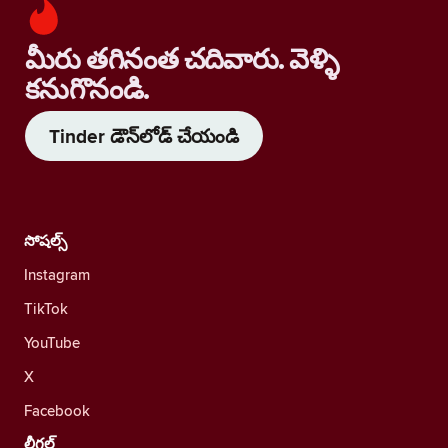
మీరు తగినంత చదివారు. వెళ్ళి
కనుగొనండి.
Tinder డౌన్‌లోడ్ చేయండి
సోషల్స్
Instagram
TikTok
YouTube
X
Facebook
లీగల్