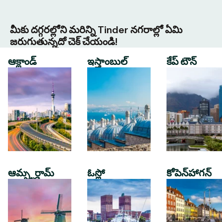
మీకు దగ్గరల్లోని మరిన్ని Tinder నగరాల్లో ఏమి
జరుగుతున్నదో చెక్ చేయండి!
ఆక్లాండ్
ఇస్తాంబుల్
కేప్ టౌన్
ఆమ్స్టర్డామ్
ఓస్లో
కోపెన్‌హాగన్