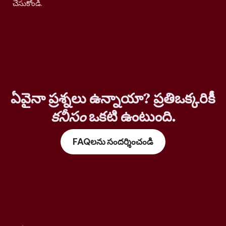
చేసుకోండి.
ఏవైనా ప్రశ్నలు ఉన్నాయా? ప్రతిఒక్కరికీ
కనీసం
ఒకటి ఉంటుంది.
FAQలను సందర్శించండి