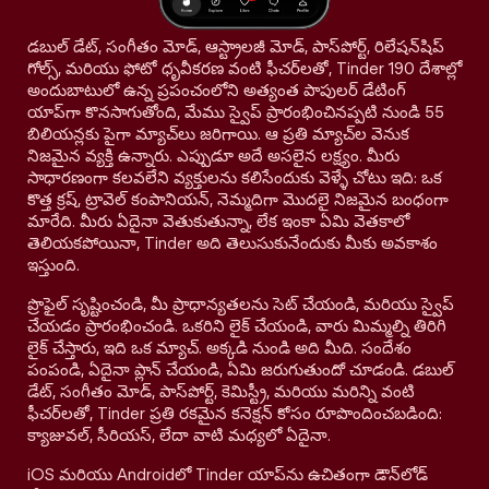
డబుల్ డేట్, సంగీతం మోడ్, ఆస్ట్రాలజీ మోడ్, పాస్‌పోర్ట్, రిలేషన్‌షిప్
గోల్స్, మరియు ఫోటో ధృవీకరణ వంటి ఫీచర్‌లతో, Tinder 190 దేశాల్లో
అందుబాటులో ఉన్న ప్రపంచంలోని అత్యంత పాపులర్ డేటింగ్
యాప్‌గా కొనసాగుతోంది, మేము స్వైప్ ప్రారంభించినప్పటి నుండి 55
బిలియన్లకు పైగా మ్యాచ్‌లు జరిగాయి. ఆ ప్రతి మ్యాచ్‌ల వెనుక
నిజమైన వ్యక్తి ఉన్నారు. ఎప్పుడూ అదే అసలైన లక్ష్యం. మీరు
సాధారణంగా కలవలేని వ్యక్తులను కలిసేందుకు వెళ్ళే చోటు ఇది: ఒక
కొత్త క్రష్, ట్రావెల్ కంపానియన్, నెమ్మదిగా మొదలై నిజమైన బంధంగా
మారేది. మీరు ఏదైనా వెతుకుతున్నా, లేక ఇంకా ఏమి వెతకాలో
తెలియకపోయినా, Tinder అది తెలుసుకునేందుకు మీకు అవకాశం
ఇస్తుంది.
ప్రొఫైల్ సృష్టించండి, మీ ప్రాధాన్యతలను సెట్ చేయండి, మరియు స్వైప్
చేయడం ప్రారంభించండి. ఒకరిని లైక్ చేయండి, వారు మిమ్మల్ని తిరిగి
లైక్ చేస్తారు, ఇది ఒక మ్యాచ్. అక్కడి నుండి అది మీది. సందేశం
పంపండి, ఏదైనా ప్లాన్ చేయండి, ఏమి జరుగుతుందో చూడండి. డబుల్
డేట్, సంగీతం మోడ్, పాస్‌పోర్ట్, కెమిస్ట్రీ, మరియు మరిన్ని వంటి
ఫీచర్‌లతో, Tinder ప్రతి రకమైన కనెక్షన్ కోసం రూపొందించబడింది:
క్యాజువల్, సీరియస్, లేదా వాటి మధ్యలో ఏదైనా.
iOS మరియు Androidలో Tinder యాప్‌ను ఉచితంగా డౌన్‌లోడ్