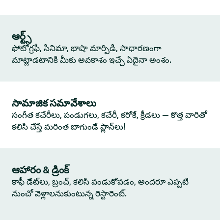
ఆర్ట్స్
ఫోటోగ్రఫీ, సినిమా, భాషా మార్పిడి, సాధారణంగా
మాట్లాడటానికి మీకు అవకాశం ఇచ్చే ఏదైనా అంశం.
సామాజిక సమావేశాలు
సంగీత కచేరీలు, పండుగలు, కచేరీ, కరోకే, క్రీడలు — కొత్త వారితో
కలిసి చేస్తే మరింత బాగుండే ప్లాన్‌లు!
ఆహారం & డ్రింక్
కాఫీ డేట్‌లు, బ్రంచ్, కలిసి వండుకోవడం, అందరూ ఎప్పటి
నుంచో వెళ్లాలనుకుంటున్న రెస్టారెంట్.