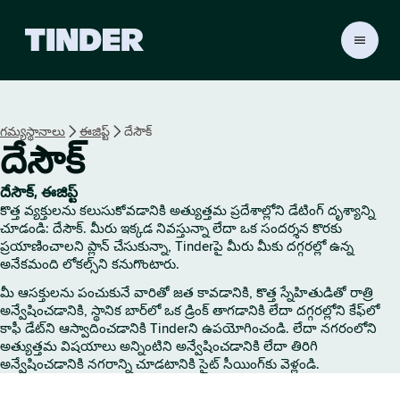
T
i
n
d
e
గమ్యస్థానాలు
ఈజిప్ట్
దేసౌక్
r
దేసౌక్
హో
మ్
దేసౌక్, ఈజిప్ట్
కొత్త వ్యక్తులను కలుసుకోవడానికి అత్యుత్తమ ప్రదేశాల్లోని డేటింగ్ దృశ్యాన్ని
చూడండి: దేసౌక్. మీరు ఇక్కడ నివస్తున్నా లేదా ఒక సందర్శన కొరకు
ప్రయాణించాలని ప్లాన్ చేసుకున్నా, Tinderపై మీరు మీకు దగ్గరల్లో ఉన్న
అనేకమంది లోకల్స్‌ని కనుగొంటారు.
మీ ఆసక్తులను పంచుకునే వారితో జత కావడానికి, కొత్త స్నేహితుడితో రాత్రి
అన్వేషించడానికి, స్థానిక బార్‌లో ఒక డ్రింక్ తాగడానికి లేదా దగ్గరల్లోని కేఫ్‌లో
కాఫీ డేట్‌ని ఆస్వాదించడానికి Tinderని ఉపయోగించండి. లేదా నగరంలోని
అత్యుత్తమ విషయాలు అన్నింటిని అన్వేషించడానికి లేదా తిరిగి
అన్వేషించడానికి నగరాన్ని చూడటానికి సైట్ సీయింగ్‌కు వెళ్లండి.