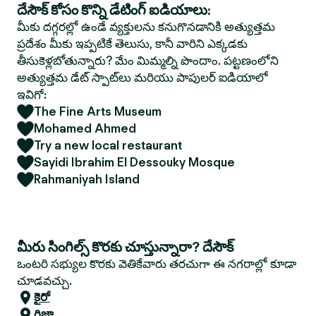
దేసౌక్ కోసం కొన్ని డేటింగ్ ఐడియాలు:
మీకు దగ్గరల్లో ఉండే వ్యక్తులను కనుగొనడానికి అత్యుత్తమ
ప్రదేశం మీకు ఇప్పటికే తెలుసు, కానీ వారిని ఎక్కడకు
తీసుకెళ్లబోతున్నారు? మేం మిమ్మల్ని పొందాం. పట్టణంలోని
అత్యుత్తమ డేట్ స్పాట్‌లు మరియు పాపులర్ ఐడియాలో
ఇవిగో:
The Fine Arts Museum
Mohamed Ahmed
Try a new local restaurant
Sayidi Ibrahim El Dessouky Mosque
Rahmaniyah Island
మీరు సింగిల్స్ కొరకు చూస్తున్నారా? దేసౌక్
ఒంటరి సభ్యుల కొరకు వెతికేవారు తరచుగా ఈ నగరాల్లో కూడా
చూడవచ్చు.
కైరో
గిజా