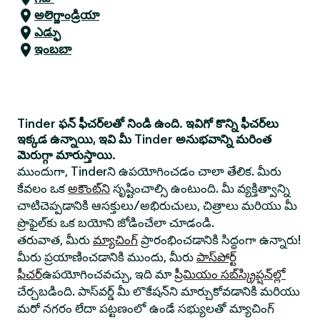
అలెగ్జాండ్రియా
ఎడ్ఫు
ఇంబబా
Tinder ఫన్ ఫీచర్‌లతో నిండి ఉంది. ఇవిగో కొన్ని ఫీచర్‌లు
ఇక్కడ ఉన్నాయి, ఇవి మీ Tinder అనుభవాన్ని మరింత
మెరుగ్గా మారుస్తాయి.
ముందుగా, Tinderని ఉపయోగించడం చాలా తేలిక. మీరు
కేవలం ఒక
అకౌంట్‌ని
సృష్టించాల్సి ఉంటుంది. మీ వ్యక్తిత్వాన్ని
చాటిచెప్పడానికి ఆసక్తులు/అభిరుచులు, చిత్రాలు మరియు మీ
ప్రొఫైల్‌కు ఒక బయోని జోడించేలా చూడండి.
తరువాత, మీరు
మ్యాచింగ్
ప్రారంభించడానికి సిద్ధంగా ఉన్నారు!
మీరు ప్రయాణించడానికి ముందు, మీరు
పాస్‌పోర్ట్
ఫీచర్
ఉపయోగించవచ్చు, ఇది మా
ప్రీమియం సబ్‌స్క్రిప్షన్‌ల్లో
చేర్చబడింది. పాస్‌వర్డ్ మీ లొకేషన్‌ని మార్చుకోవడానికి మరియు
మరో నగరం లేదా పట్టణంలో ఉండే సభ్యులతో మ్యాచింగ్