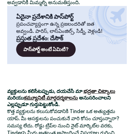
అవ్వడానికి మిమ్మల్ని అనుమతిస్తుంది.
ఏదైనా ప్రదేశానికి పాస్‌పోర్ట్
ప్రపంచవ్యాప్తంగా ఉన్న ప్రజలందరితో జత
అవ్వండి. పారిస్, లాస్‌ఏంజిల్స్, సిడ్నీ, వెళ్లండి!
ప్రస్తుత ప్రదేశం
:
దేసౌక్
పాస్‌పోర్ట్ అంటే ఏమిటి?
వ్యక్తులను కలిసేటప్పుడు, దయచేసి మా
భద్రతా చిట్కాలు
మరియు
కమ్యూనిటీ మార్గదర్శకాలను
అనుసరించాలని
ఎల్లప్పుడూ గుర్తుపెట్టుకోండి.
కొత్త వ్యక్తులను కలుసుకోవడానికి Tinder ఒక అత్యుత్తమ
యాప్. మీ ఆసక్తులను పంచుకునే వారి కోసం చూస్తున్నారా?
సమస్య లేదు. రోడ్డు ట్రిప్‌ల నుంచి నైట్ మార్కెట్‌ల వరకు,
Tinderపై మీరు అత్యంత ఆస్వాదించే విషయాల గురించి