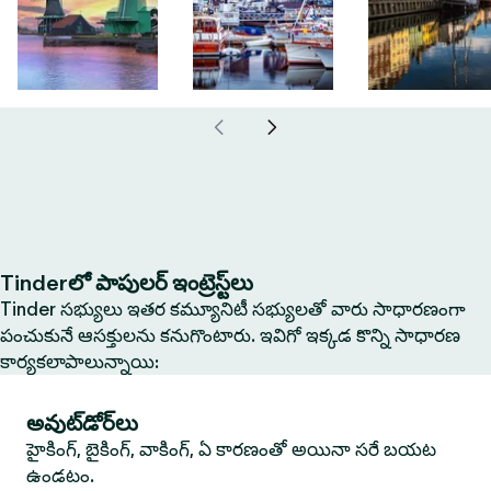
Tinderలో పాపులర్ ఇంట్రెస్ట్‌లు
Tinder సభ్యులు ఇతర కమ్యూనిటీ సభ్యులతో వారు సాధారణంగా
పంచుకునే ఆసక్తులను కనుగొంటారు. ఇవిగో ఇక్కడ కొన్ని సాధారణ
కార్యకలాపాలున్నాయి:
అవుట్‌డోర్‌లు
హైకింగ్, బైకింగ్, వాకింగ్, ఏ కారణంతో అయినా సరే బయట
ఉండటం.