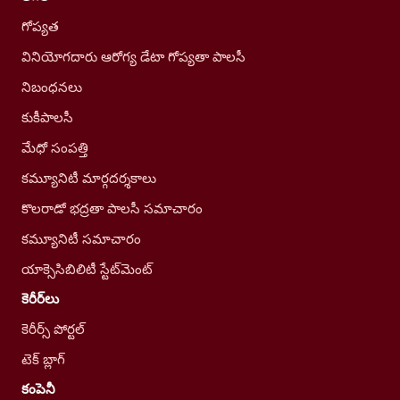
గోప్యత
వినియోగదారు ఆరోగ్య డేటా గోప్యతా పాలసీ
నిబంధనలు
కుకీపాలసీ
మేధో సంపత్తి
కమ్యూనిటీ మార్గదర్శకాలు
కొలరాడో భద్రతా పాలసీ సమాచారం
కమ్యూనిటీ సమాచారం
యాక్సెసిబిలిటీ స్టేట్‌మెంట్
కెరీర్‌లు
కెరీర్స్ పోర్టల్
టెక్ బ్లాగ్
కంపెనీ