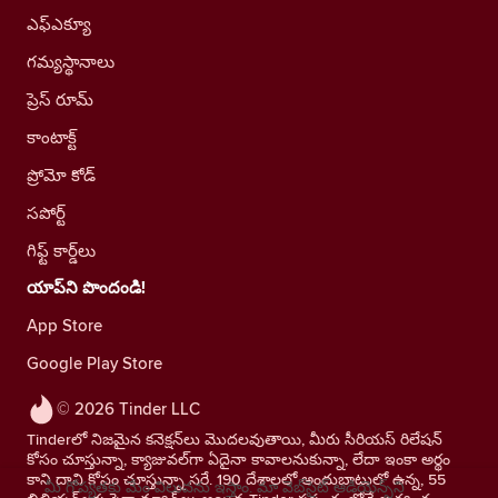
ఎఫ్ఎక్యూ
గమ్యస్థానాలు
ప్రెస్ రూమ్
కాంటాక్ట్
ప్రోమో కోడ్
సపోర్ట్
గిఫ్ట్ కార్డ్‌లు
యాప్‌ని పొందండి!
App Store
Google Play Store
© 2026 Tinder LLC
Tinderలో నిజమైన కనెక్షన్‌లు మొదలవుతాయి, మీరు సీరియస్ రిలేషన్
కోసం చూస్తున్నా, క్యాజువల్‌గా ఏదైనా కావాలనుకున్నా, లేదా ఇంకా అర్థం
కాని దాని కోసం చూస్తున్నా సరే. 190 దేశాలలో అందుబాటులో ఉన్న, 55
మీ గోప్యతకు మేం విలువను ఇస్తాం. మా వెబ్‌సైట్ ఆడియెన్స్‌ని