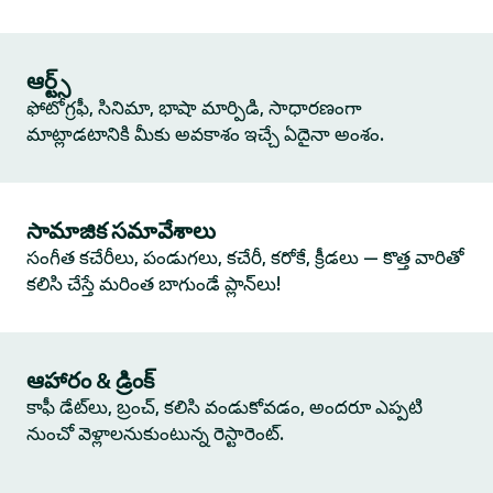
ఆర్ట్స్
ఫోటోగ్రఫీ, సినిమా, భాషా మార్పిడి, సాధారణంగా
మాట్లాడటానికి మీకు అవకాశం ఇచ్చే ఏదైనా అంశం.
సామాజిక సమావేశాలు
సంగీత కచేరీలు, పండుగలు, కచేరీ, కరోకే, క్రీడలు — కొత్త వారితో
కలిసి చేస్తే మరింత బాగుండే ప్లాన్‌లు!
ఆహారం & డ్రింక్
కాఫీ డేట్‌లు, బ్రంచ్, కలిసి వండుకోవడం, అందరూ ఎప్పటి
నుంచో వెళ్లాలనుకుంటున్న రెస్టారెంట్.