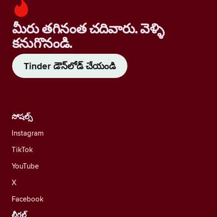
మీరు తగినంత చదివారు. వెళ్ళి
కనుగొనండి.
Tinder డౌన్‌లోడ్ చేయండి
సోషల్స్
Instagram
TikTok
YouTube
X
Facebook
లీగల్