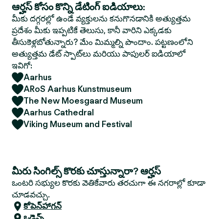
ఆర్హస్ కోసం కొన్ని డేటింగ్ ఐడియాలు:
మీకు దగ్గరల్లో ఉండే వ్యక్తులను కనుగొనడానికి అత్యుత్తమ
ప్రదేశం మీకు ఇప్పటికే తెలుసు, కానీ వారిని ఎక్కడకు
తీసుకెళ్లబోతున్నారు? మేం మిమ్మల్ని పొందాం. పట్టణంలోని
అత్యుత్తమ డేట్ స్పాట్‌లు మరియు పాపులర్ ఐడియాలో
ఇవిగో:
Aarhus
ARoS Aarhus Kunstmuseum
The New Moesgaard Museum
Aarhus Cathedral
Viking Museum and Festival
మీరు సింగిల్స్ కొరకు చూస్తున్నారా? ఆర్హస్
ఒంటరి సభ్యుల కొరకు వెతికేవారు తరచుగా ఈ నగరాల్లో కూడా
చూడవచ్చు.
కోపెన్‌హాగన్
ఒడెన్స్