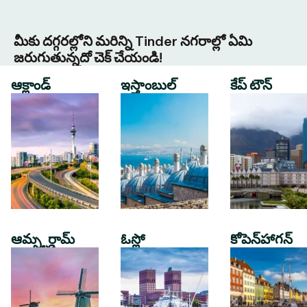
మీకు దగ్గరల్లోని మరిన్ని Tinder నగరాల్లో ఏమి
జరుగుతున్నదో చెక్ చేయండి!
ఆక్లాండ్
ఇస్తాంబుల్
కేప్ టౌన్
ఆమ్స్టర్డామ్
ఓస్లో
కోపెన్‌హాగన్