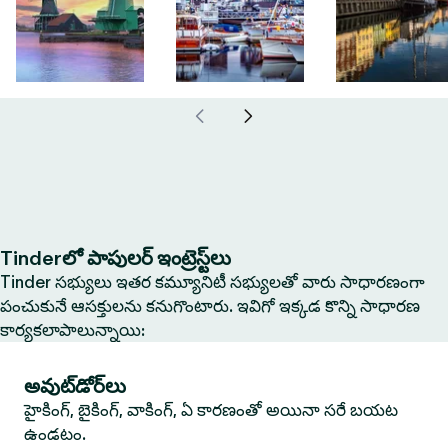
Tinderలో పాపులర్ ఇంట్రెస్ట్‌లు
Tinder సభ్యులు ఇతర కమ్యూనిటీ సభ్యులతో వారు సాధారణంగా
పంచుకునే ఆసక్తులను కనుగొంటారు. ఇవిగో ఇక్కడ కొన్ని సాధారణ
కార్యకలాపాలున్నాయి:
అవుట్‌డోర్‌లు
హైకింగ్, బైకింగ్, వాకింగ్, ఏ కారణంతో అయినా సరే బయట
ఉండటం.