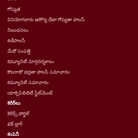
గోప్యత
వినియోగదారు ఆరోగ్య డేటా గోప్యతా పాలసీ
నిబంధనలు
కుకీపాలసీ
మేధో సంపత్తి
కమ్యూనిటీ మార్గదర్శకాలు
కొలరాడో భద్రతా పాలసీ సమాచారం
కమ్యూనిటీ సమాచారం
యాక్సెసిబిలిటీ స్టేట్‌మెంట్
కెరీర్‌లు
కెరీర్స్ పోర్టల్
టెక్ బ్లాగ్
కంపెనీ