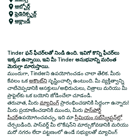
ఆల్బోర్గ్
ఫ్రెడెరిక్స్బర్గ్
ఆక్లాండ్
Tinder ఫన్ ఫీచర్‌లతో నిండి ఉంది. ఇవిగో కొన్ని ఫీచర్‌లు
ఇక్కడ ఉన్నాయి, ఇవి మీ Tinder అనుభవాన్ని మరింత
మెరుగ్గా మారుస్తాయి.
ముందుగా, Tinderని ఉపయోగించడం చాలా తేలిక. మీరు
కేవలం ఒక
అకౌంట్‌ని
సృష్టించాల్సి ఉంటుంది. మీ వ్యక్తిత్వాన్ని
చాటిచెప్పడానికి ఆసక్తులు/అభిరుచులు, చిత్రాలు మరియు మీ
ప్రొఫైల్‌కు ఒక బయోని జోడించేలా చూడండి.
తరువాత, మీరు
మ్యాచింగ్
ప్రారంభించడానికి సిద్ధంగా ఉన్నారు!
మీరు ప్రయాణించడానికి ముందు, మీరు
పాస్‌పోర్ట్
ఫీచర్
ఉపయోగించవచ్చు, ఇది మా
ప్రీమియం సబ్‌స్క్రిప్షన్‌ల్లో
చేర్చబడింది. పాస్‌వర్డ్ మీ లొకేషన్‌ని మార్చుకోవడానికి మరియు
మరో నగరం లేదా పట్టణంలో ఉండే సభ్యులతో మ్యాచింగ్