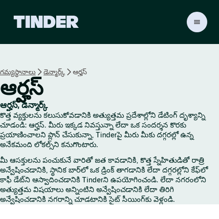
T
i
n
d
e
గమ్యస్థానాలు
డెన్మార్క్
ఆర్హస్
r
ఆర్హస్
హో
మ్
ఆర్హస్, డెన్మార్క్
కొత్త వ్యక్తులను కలుసుకోవడానికి అత్యుత్తమ ప్రదేశాల్లోని డేటింగ్ దృశ్యాన్ని
చూడండి: ఆర్హస్. మీరు ఇక్కడ నివస్తున్నా లేదా ఒక సందర్శన కొరకు
ప్రయాణించాలని ప్లాన్ చేసుకున్నా, Tinderపై మీరు మీకు దగ్గరల్లో ఉన్న
అనేకమంది లోకల్స్‌ని కనుగొంటారు.
మీ ఆసక్తులను పంచుకునే వారితో జత కావడానికి, కొత్త స్నేహితుడితో రాత్రి
అన్వేషించడానికి, స్థానిక బార్‌లో ఒక డ్రింక్ తాగడానికి లేదా దగ్గరల్లోని కేఫ్‌లో
కాఫీ డేట్‌ని ఆస్వాదించడానికి Tinderని ఉపయోగించండి. లేదా నగరంలోని
అత్యుత్తమ విషయాలు అన్నింటిని అన్వేషించడానికి లేదా తిరిగి
అన్వేషించడానికి నగరాన్ని చూడటానికి సైట్ సీయింగ్‌కు వెళ్లండి.