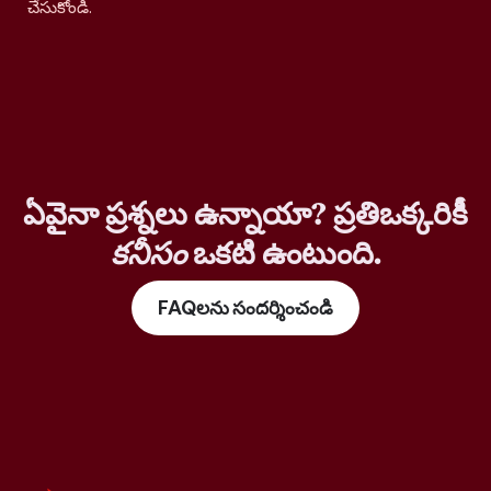
చేసుకోండి.
ఏవైనా ప్రశ్నలు ఉన్నాయా? ప్రతిఒక్కరికీ
కనీసం
ఒకటి ఉంటుంది.
FAQలను సందర్శించండి