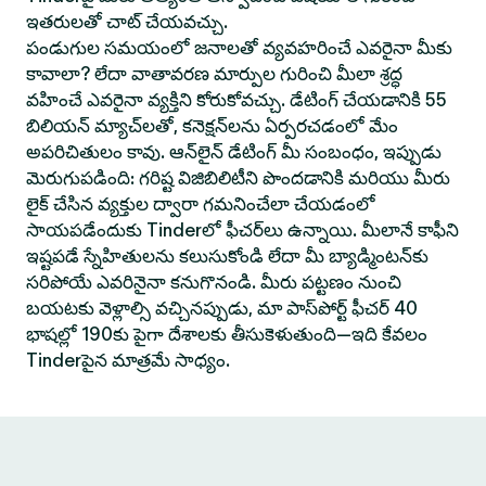
ఇతరులతో చాట్ చేయవచ్చు.
పండుగుల సమయంలో జనాలతో వ్యవహరించే ఎవరైనా మీకు
కావాలా? లేదా వాతావరణ మార్పుల గురించి మీలా శ్రద్ధ
వహించే ఎవరైనా వ్యక్తిని కోరుకోవచ్చు. డేటింగ్ చేయడానికి 55
బిలియన్ మ్యాచ్‌లతో, కనెక్షన్‌లను ఏర్పరచడంలో మేం
అపరిచితులం కావు. ఆన్‌లైన్ డేటింగ్ మీ సంబంధం, ఇప్పుడు
మెరుగుపడింది: గరిష్ట విజిబిలిటీని పొందడానికి మరియు మీరు
లైక్ చేసిన వ్యక్తుల ద్వారా గమనించేలా చేయడంలో
సాయపడేందుకు Tinderలో ఫీచర్‌లు ఉన్నాయి. మీలానే కాఫీని
ఇష్టపడే స్నేహితులను కలుసుకోండి లేదా మీ బ్యాడ్మింటన్‌కు
సరిపోయే ఎవరినైనా కనుగొనండి. మీరు పట్టణం నుంచి
బయటకు వెళ్లాల్సి వచ్చినప్పుడు, మా పాస్‌పోర్ట్ ఫీచర్ 40
భాషల్లో 190కు పైగా దేశాలకు తీసుకెళుతుంది—ఇది కేవలం
Tinderపైన మాత్రమే సాధ్యం.