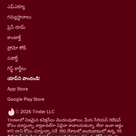
ఎఫ్ఎక్యూ
గమ్యస్థానాలు
ప్రెస్ రూమ్
కాంటాక్ట్
ప్రోమో కోడ్
సపోర్ట్
గిఫ్ట్ కార్డ్‌లు
యాప్‌ని పొందండి!
App Store
Google Play Store
© 2026 Tinder LLC
Tinderలో నిజమైన కనెక్షన్‌లు మొదలవుతాయి, మీరు సీరియస్ రిలేషన్
కోసం చూస్తున్నా, క్యాజువల్‌గా ఏదైనా కావాలనుకున్నా, లేదా ఇంకా అర్థం
కాని దాని కోసం చూస్తున్నా సరే. 190 దేశాలలో అందుబాటులో ఉన్న, 55
మీ గోప్యతకు మేం విలువను ఇస్తాం. మా వెబ్‌సైట్ ఆడియెన్స్‌ని