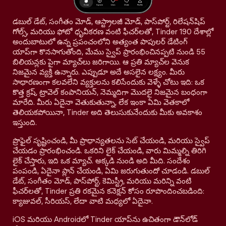
డబుల్ డేట్, సంగీతం మోడ్, ఆస్ట్రాలజీ మోడ్, పాస్‌పోర్ట్, రిలేషన్‌షిప్
గోల్స్, మరియు ఫోటో ధృవీకరణ వంటి ఫీచర్‌లతో, Tinder 190 దేశాల్లో
అందుబాటులో ఉన్న ప్రపంచంలోని అత్యంత పాపులర్ డేటింగ్
యాప్‌గా కొనసాగుతోంది, మేము స్వైప్ ప్రారంభించినప్పటి నుండి 55
బిలియన్లకు పైగా మ్యాచ్‌లు జరిగాయి. ఆ ప్రతి మ్యాచ్‌ల వెనుక
నిజమైన వ్యక్తి ఉన్నారు. ఎప్పుడూ అదే అసలైన లక్ష్యం. మీరు
సాధారణంగా కలవలేని వ్యక్తులను కలిసేందుకు వెళ్ళే చోటు ఇది: ఒక
కొత్త క్రష్, ట్రావెల్ కంపానియన్, నెమ్మదిగా మొదలై నిజమైన బంధంగా
మారేది. మీరు ఏదైనా వెతుకుతున్నా, లేక ఇంకా ఏమి వెతకాలో
తెలియకపోయినా, Tinder అది తెలుసుకునేందుకు మీకు అవకాశం
ఇస్తుంది.
ప్రొఫైల్ సృష్టించండి, మీ ప్రాధాన్యతలను సెట్ చేయండి, మరియు స్వైప్
చేయడం ప్రారంభించండి. ఒకరిని లైక్ చేయండి, వారు మిమ్మల్ని తిరిగి
లైక్ చేస్తారు, ఇది ఒక మ్యాచ్. అక్కడి నుండి అది మీది. సందేశం
పంపండి, ఏదైనా ప్లాన్ చేయండి, ఏమి జరుగుతుందో చూడండి. డబుల్
డేట్, సంగీతం మోడ్, పాస్‌పోర్ట్, కెమిస్ట్రీ, మరియు మరిన్ని వంటి
ఫీచర్‌లతో, Tinder ప్రతి రకమైన కనెక్షన్ కోసం రూపొందించబడింది:
క్యాజువల్, సీరియస్, లేదా వాటి మధ్యలో ఏదైనా.
iOS మరియు Androidలో Tinder యాప్‌ను ఉచితంగా డౌన్‌లోడ్