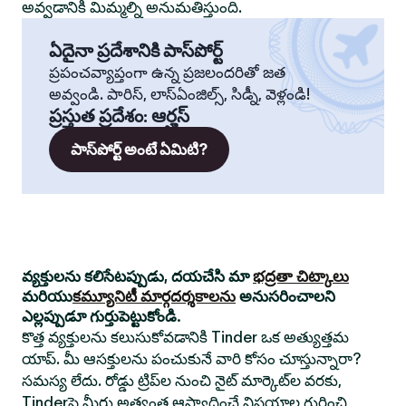
అవ్వడానికి మిమ్మల్ని అనుమతిస్తుంది.
ఏదైనా ప్రదేశానికి పాస్‌పోర్ట్
ప్రపంచవ్యాప్తంగా ఉన్న ప్రజలందరితో జత
అవ్వండి. పారిస్, లాస్‌ఏంజిల్స్, సిడ్నీ, వెళ్లండి!
ప్రస్తుత ప్రదేశం
:
ఆర్హస్
పాస్‌పోర్ట్ అంటే ఏమిటి?
వ్యక్తులను కలిసేటప్పుడు, దయచేసి మా
భద్రతా చిట్కాలు
మరియు
కమ్యూనిటీ మార్గదర్శకాలను
అనుసరించాలని
ఎల్లప్పుడూ గుర్తుపెట్టుకోండి.
కొత్త వ్యక్తులను కలుసుకోవడానికి Tinder ఒక అత్యుత్తమ
యాప్. మీ ఆసక్తులను పంచుకునే వారి కోసం చూస్తున్నారా?
సమస్య లేదు. రోడ్డు ట్రిప్‌ల నుంచి నైట్ మార్కెట్‌ల వరకు,
Tinderపై మీరు అత్యంత ఆస్వాదించే విషయాల గురించి