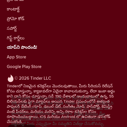
కాంటాక్ట్
ప్రోమో కోడ్
సపోర్ట్
గిఫ్ట్ కార్డ్‌లు
యాప్‌ని పొందండి!
App Store
Google Play Store
© 2026 Tinder LLC
Tinderలో నిజమైన కనెక్షన్‌లు మొదలవుతాయి, మీరు సీరియస్ రిలేషన్
కోసం చూస్తున్నా, క్యాజువల్‌గా ఏదైనా కావాలనుకున్నా, లేదా ఇంకా అర్థం
కాని దాని కోసం చూస్తున్నా సరే. 190 దేశాలలో అందుబాటులో ఉన్న, 55
మీ గోప్యతకు మేం విలువను ఇస్తాం. మా వెబ్‌సైట్ ఆడియెన్స్‌ని
బిలియన్‌లకు పైగా మ్యాచ్‌లు అయిన Tinder ప్రపంచంలోనే అత్యంత
లెక్కించడానికి మరియు మా స్వంత Tinder మార్కెటింగ్ ఆపరేషన్స్‌ని
పాపులర్ డేటింగ్ యాప్. డబుల్ డేట్, సంగీతం మోడ్, పాస్‌పోర్ట్, కెమిస్ట్రీ
ఆఫర్ చేయడానికి మరియు మెరుగుపరచడానికి మేం మరియు మా
వంటి ఫీచర్‌లు, మరియు మరిన్ని అన్ని రకాల కనెక్షన్‌ల కోసం
భాగస్వాములు ట్రాకర్‌లను ఉపయోగిస్తాం.
కుకీలు మరియు మేం
రూపొందించబడ్డాయి. iOS మరియు Android లో ఉచితంగా డౌన్‌లోడ్
ఉపయోగించే ప్రొవైడర్‌లకు సంబంధించి మరింత సమాచారం.
మీ
చేసుకోండి.
సెట్టింగ్‌ల్లో మీరు ఎప్పుడైనా మీ సమ్మతిని విత్‌డ్రా చేసుకోవచ్చు.