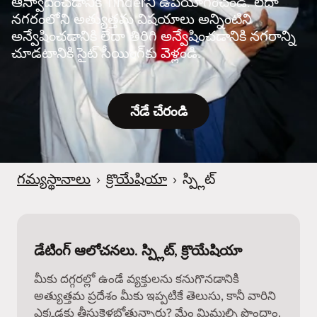
ఆస్వాదించడానికి Tinderని ఉపయోగించండి. లేదా
నగరంలోని అత్యుత్తమ విషయాలు అన్నింటిని
అన్వేషించడానికి లేదా తిరిగి అన్వేషించడానికి నగరాన్ని
చూడటానికి సైట్ సీయింగ్‌కు వెళ్లండి.
నేడే చేరండి
గమ్యస్థానాలు
›
క్రొయేషియా
›
స్ప్లిట్
డేటింగ్ ఆలోచనలు. స్ప్లిట్, క్రొయేషియా
మీకు దగ్గరల్లో ఉండే వ్యక్తులను కనుగొనడానికి
అత్యుత్తమ ప్రదేశం మీకు ఇప్పటికే తెలుసు, కానీ వారిని
ఎక్కడకు తీసుకెళ్లబోతున్నారు? మేం మిమ్మల్ని పొందాం.