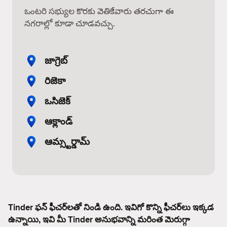
ఒంటరి సభ్యుల కొరకు వెతికేవారు తరచుగా ఈ
నగరాల్లో కూడా చూడవచ్చు.
జాగ్రెబ్
రిజెకా
ఒసిజెక్
ఆక్లాండ్
ఆమ్స్టర్డామ్
Tinder ఫన్ ఫీచర్‌లతో నిండి ఉంది. ఇవిగో కొన్ని ఫీచర్‌లు ఇక్కడ
ఉన్నాయి, ఇవి మీ Tinder అనుభవాన్ని మరింత మెరుగ్గా