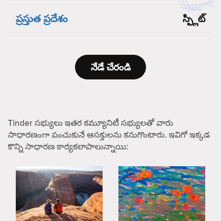
ప్రస్తుత ప్రదేశం
స్ప్లిట్
నేడే చేరండి
Tinder సభ్యులు ఇతర కమ్యూనిటీ సభ్యులతో వారు
సాధారణంగా పంచుకునే ఆసక్తులను కనుగొంటారు. ఇవిగో ఇక్కడ
కొన్ని సాధారణ కార్యకలాపాలున్నాయి: