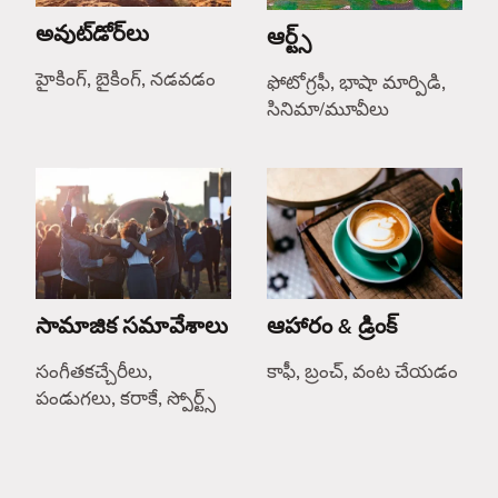
అవుట్‌డోర్‌లు
ఆర్ట్స్
హైకింగ్, బైకింగ్, నడవడం
ఫోటోగ్రఫీ, భాషా మార్పిడి,
సినిమా/మూవీలు
సామాజిక సమావేశాలు
ఆహారం & డ్రింక్
సంగీతకచ్చేరీలు,
కాఫీ, బ్రంచ్, వంట చేయడం
పండుగలు, కరాకే, స్పోర్ట్స్