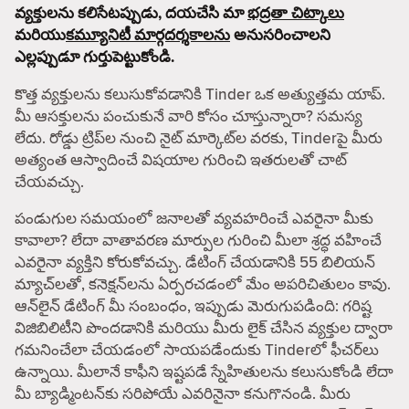
వ్యక్తులను కలిసేటప్పుడు, దయచేసి మా
భద్రతా చిట్కాలు
మరియు
కమ్యూనిటీ మార్గదర్శకాలను
అనుసరించాలని
ఎల్లప్పుడూ గుర్తుపెట్టుకోండి.
కొత్త వ్యక్తులను కలుసుకోవడానికి Tinder ఒక అత్యుత్తమ యాప్.
మీ ఆసక్తులను పంచుకునే వారి కోసం చూస్తున్నారా? సమస్య
లేదు. రోడ్డు ట్రిప్‌ల నుంచి నైట్ మార్కెట్‌ల వరకు, Tinderపై మీరు
అత్యంత ఆస్వాదించే విషయాల గురించి ఇతరులతో చాట్
చేయవచ్చు.
పండుగుల సమయంలో జనాలతో వ్యవహరించే ఎవరైనా మీకు
కావాలా? లేదా వాతావరణ మార్పుల గురించి మీలా శ్రద్ధ వహించే
ఎవరైనా వ్యక్తిని కోరుకోవచ్చు. డేటింగ్ చేయడానికి 55 బిలియన్
మ్యాచ్‌లతో, కనెక్షన్‌లను ఏర్పరచడంలో మేం అపరిచితులం కావు.
ఆన్‌లైన్ డేటింగ్ మీ సంబంధం, ఇప్పుడు మెరుగుపడింది: గరిష్ట
విజిబిలిటీని పొందడానికి మరియు మీరు లైక్ చేసిన వ్యక్తుల ద్వారా
గమనించేలా చేయడంలో సాయపడేందుకు Tinderలో ఫీచర్‌లు
ఉన్నాయి. మీలానే కాఫీని ఇష్టపడే స్నేహితులను కలుసుకోండి లేదా
మీ బ్యాడ్మింటన్‌కు సరిపోయే ఎవరినైనా కనుగొనండి. మీరు