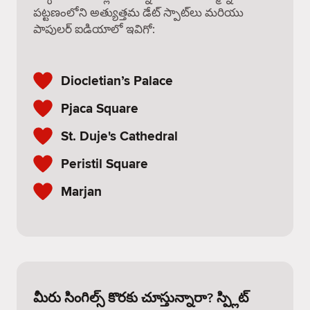
పట్టణంలోని అత్యుత్తమ డేట్ స్పాట్‌లు మరియు
పాపులర్ ఐడియాలో ఇవిగో:
Diocletian’s Palace
Pjaca Square
St. Duje's Cathedral
Peristil Square
Marjan
మీరు సింగిల్స్ కొరకు చూస్తున్నారా? స్ప్లిట్