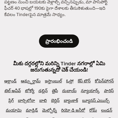
పట్టణం నుంచి బయటకు వెళ్లాల్సి వచ్చినప్పుడు, మా పాస్‌పోర్ట్
ఫీచర్ 40 భాషల్లో 190కు పైగా దేశాలకు తీసుకెళుతుంది—ఇది
కేవలం Tinderపైన మాత్రమే సాధ్యం.
ప్రారంభించండి
మీకు దగ్గరల్లోని మరిన్ని Tinder నగరాల్లో ఏమి
జరుగుతున్నదో చెక్ చేయండి!
ఆక్లాండ్
ఆమ్స్టర్డామ్
ఇస్తాంబుల్
ఓస్లో
కేప్ టౌన్
కోపెన్‌హాగన్
టెల్ అవీవ్
టోక్యో
డబ్లిన్
తైపీ
దుబాయ్
న్యూయార్క్
పారిస్
ప్రేగ్
బార్సిలోనా
బాలి
బెర్లిన్
బ్యాంకాక్
బ్యూనస్ ఎయిర్స్
మయామి
మాడ్రిడ్
మెల్బోర్న్
రియో డి జనీరో
రోమ్
లండన్