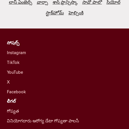
లాస్ ఏంజెల్స్
వార్సా
శాన్ ఫ్రాన్సిస్కొ
సావో పాలో
సియోల్
స్టాక్‌హోమ్
హెల్సింకి
సోషల్స్
Instagram
TikTok
YouTube
X
Facebook
లీగల్
గోప్యత
వినియోగదారు ఆరోగ్య డేటా గోప్యతా పాలసీ