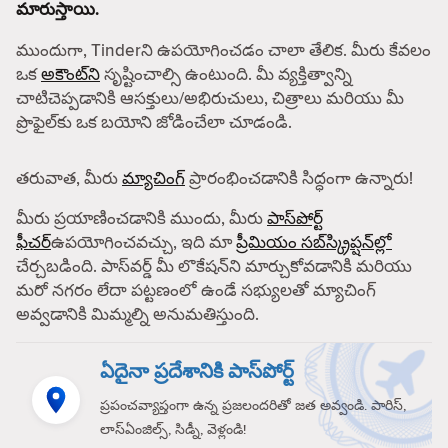
మారుస్తాయి.
ముందుగా, Tinderని ఉపయోగించడం చాలా తేలిక. మీరు కేవలం
ఒక
అకౌంట్‌ని
సృష్టించాల్సి ఉంటుంది. మీ వ్యక్తిత్వాన్ని
చాటిచెప్పడానికి ఆసక్తులు/అభిరుచులు, చిత్రాలు మరియు మీ
ప్రొఫైల్‌కు ఒక బయోని జోడించేలా చూడండి.
తరువాత, మీరు
మ్యాచింగ్
ప్రారంభించడానికి సిద్ధంగా ఉన్నారు!
మీరు ప్రయాణించడానికి ముందు, మీరు
పాస్‌పోర్ట్
ఫీచర్
ఉపయోగించవచ్చు, ఇది మా
ప్రీమియం సబ్‌స్క్రిప్షన్‌ల్లో
చేర్చబడింది. పాస్‌వర్డ్ మీ లొకేషన్‌ని మార్చుకోవడానికి మరియు
మరో నగరం లేదా పట్టణంలో ఉండే సభ్యులతో మ్యాచింగ్
అవ్వడానికి మిమ్మల్ని అనుమతిస్తుంది.
ఏదైనా ప్రదేశానికి పాస్‌పోర్ట్
ప్రపంచవ్యాప్తంగా ఉన్న ప్రజలందరితో జత అవ్వండి. పారిస్,
లాస్‌ఏంజిల్స్, సిడ్నీ, వెళ్లండి!