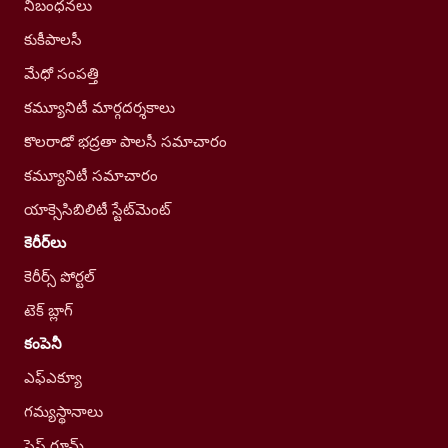
నిబంధనలు
కుకీపాలసీ
మేధో సంపత్తి
కమ్యూనిటీ మార్గదర్శకాలు
కొలరాడో భద్రతా పాలసీ సమాచారం
కమ్యూనిటీ సమాచారం
యాక్సెసిబిలిటీ స్టేట్‌మెంట్
కెరీర్‌లు
కెరీర్స్ పోర్టల్
టెక్ బ్లాగ్
కంపెనీ
ఎఫ్ఎక్యూ
గమ్యస్థానాలు
ప్రెస్ రూమ్