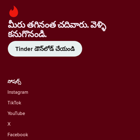
మీరు తగినంత చదివారు. వెళ్ళి
కనుగొనండి.
Tinder డౌన్‌లోడ్ చేయండి
సోషల్స్
Instagram
TikTok
YouTube
X
Facebook