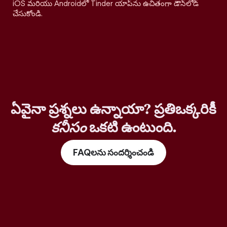
iOS మరియు Androidలో Tinder యాప్‌ను ఉచితంగా డౌన్‌లోడ్
చేసుకోండి.
ఏవైనా ప్రశ్నలు ఉన్నాయా? ప్రతిఒక్కరికీ
కనీసం
ఒకటి ఉంటుంది.
FAQలను సందర్శించండి