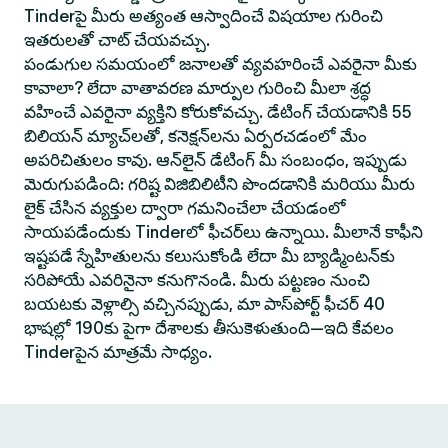
Tinderపై మీరు అత్యంత ఆస్వాదించే విషయాల గురించి
ఇతరులతో చాట్ చేయవచ్చు.
పండుగుల సమయంలో జనాలతో వ్యవహరించే ఎవరైనా మీకు
కావాలా? లేదా వాతావరణ మార్పుల గురించి మీలా శ్రద్ధ
వహించే ఎవరైనా వ్యక్తిని కోరుకోవచ్చు. డేటింగ్ చేయడానికి 55
బిలియన్ మ్యాచ్‌లతో, కనెక్షన్‌లను ఏర్పరచడంలో మేం
అపరిచితులం కావు. ఆన్‌లైన్ డేటింగ్ మీ సంబంధం, ఇప్పుడు
మెరుగుపడింది: గరిష్ట విజిబిలిటీని పొందడానికి మరియు మీరు
లైక్ చేసిన వ్యక్తుల ద్వారా గమనించేలా చేయడంలో
సాయపడేందుకు Tinderలో ఫీచర్‌లు ఉన్నాయి. మీలానే కాఫీని
ఇష్టపడే స్నేహితులను కలుసుకోండి లేదా మీ బ్యాడ్మింటన్‌కు
సరిపోయే ఎవరినైనా కనుగొనండి. మీరు పట్టణం నుంచి
బయటకు వెళ్లాల్సి వచ్చినప్పుడు, మా పాస్‌పోర్ట్ ఫీచర్ 40
భాషల్లో 190కు పైగా దేశాలకు తీసుకెళుతుంది—ఇది కేవలం
Tinderపైన మాత్రమే సాధ్యం.