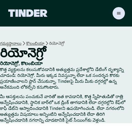
T
i
n
d
e
గమ్యస్థానాలు
కొలంబియా
రియోనెగ్రో
r
రియోనెగ్రో
హో
మ్
రియోనెగ్రో, కొలంబియా
కొత్త వ్యక్తులను కలుసుకోవడానికి అత్యుత్తమ ప్రదేశాల్లోని డేటింగ్ దృశ్యాన్ని
చూడండి: రియోనెగ్రో. మీరు ఇక్కడ నివస్తున్నా లేదా ఒక సందర్శన కొరకు
ప్రయాణించాలని ప్లాన్ చేసుకున్నా, Tinderపై మీరు మీకు దగ్గరల్లో ఉన్న
అనేకమంది లోకల్స్‌ని కనుగొంటారు.
మీ ఆసక్తులను పంచుకునే వారితో జత కావడానికి, కొత్త స్నేహితుడితో రాత్రి
అన్వేషించడానికి, స్థానిక బార్‌లో ఒక డ్రింక్ తాగడానికి లేదా దగ్గరల్లోని కేఫ్‌లో
కాఫీ డేట్‌ని ఆస్వాదించడానికి Tinderని ఉపయోగించండి. లేదా నగరంలోని
అత్యుత్తమ విషయాలు అన్నింటిని అన్వేషించడానికి లేదా తిరిగి
అన్వేషించడానికి నగరాన్ని చూడటానికి సైట్ సీయింగ్‌కు వెళ్లండి.