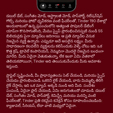
డబుల్ డేట్, సంగీతం మోడ్, ఆస్ట్రాలజీ మోడ్, పాస్‌పోర్ట్, రిలేషన్‌షిప్
గోల్స్, మరియు ఫోటో ధృవీకరణ వంటి ఫీచర్‌లతో, Tinder 190 దేశాల్లో
అందుబాటులో ఉన్న ప్రపంచంలోని అత్యంత పాపులర్ డేటింగ్
యాప్‌గా కొనసాగుతోంది, మేము స్వైప్ ప్రారంభించినప్పటి నుండి 55
బిలియన్లకు పైగా మ్యాచ్‌లు జరిగాయి. ఆ ప్రతి మ్యాచ్‌ల వెనుక
నిజమైన వ్యక్తి ఉన్నారు. ఎప్పుడూ అదే అసలైన లక్ష్యం. మీరు
సాధారణంగా కలవలేని వ్యక్తులను కలిసేందుకు వెళ్ళే చోటు ఇది: ఒక
కొత్త క్రష్, ట్రావెల్ కంపానియన్, నెమ్మదిగా మొదలై నిజమైన బంధంగా
మారేది. మీరు ఏదైనా వెతుకుతున్నా, లేక ఇంకా ఏమి వెతకాలో
తెలియకపోయినా, Tinder అది తెలుసుకునేందుకు మీకు అవకాశం
ఇస్తుంది.
ప్రొఫైల్ సృష్టించండి, మీ ప్రాధాన్యతలను సెట్ చేయండి, మరియు స్వైప్
చేయడం ప్రారంభించండి. ఒకరిని లైక్ చేయండి, వారు మిమ్మల్ని తిరిగి
లైక్ చేస్తారు, ఇది ఒక మ్యాచ్. అక్కడి నుండి అది మీది. సందేశం
పంపండి, ఏదైనా ప్లాన్ చేయండి, ఏమి జరుగుతుందో చూడండి. డబుల్
డేట్, సంగీతం మోడ్, పాస్‌పోర్ట్, కెమిస్ట్రీ, మరియు మరిన్ని వంటి
ఫీచర్‌లతో, Tinder ప్రతి రకమైన కనెక్షన్ కోసం రూపొందించబడింది:
క్యాజువల్, సీరియస్, లేదా వాటి మధ్యలో ఏదైనా.