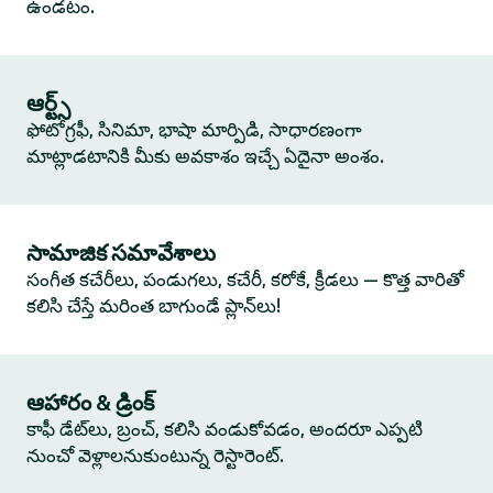
ఉండటం.
ఆర్ట్స్
ఫోటోగ్రఫీ, సినిమా, భాషా మార్పిడి, సాధారణంగా
మాట్లాడటానికి మీకు అవకాశం ఇచ్చే ఏదైనా అంశం.
సామాజిక సమావేశాలు
సంగీత కచేరీలు, పండుగలు, కచేరీ, కరోకే, క్రీడలు — కొత్త వారితో
కలిసి చేస్తే మరింత బాగుండే ప్లాన్‌లు!
ఆహారం & డ్రింక్
కాఫీ డేట్‌లు, బ్రంచ్, కలిసి వండుకోవడం, అందరూ ఎప్పటి
నుంచో వెళ్లాలనుకుంటున్న రెస్టారెంట్.