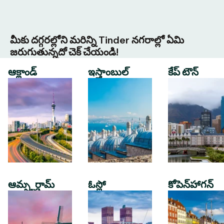
మీకు దగ్గరల్లోని మరిన్ని Tinder నగరాల్లో ఏమి
జరుగుతున్నదో చెక్ చేయండి!
ఆక్లాండ్
ఇస్తాంబుల్
కేప్ టౌన్
ఆమ్స్టర్డామ్
ఓస్లో
కోపెన్‌హాగన్