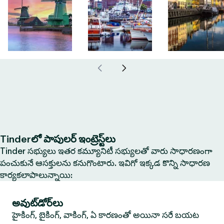
Tinderలో పాపులర్ ఇంట్రెస్ట్‌లు
Tinder సభ్యులు ఇతర కమ్యూనిటీ సభ్యులతో వారు సాధారణంగా
పంచుకునే ఆసక్తులను కనుగొంటారు. ఇవిగో ఇక్కడ కొన్ని సాధారణ
కార్యకలాపాలున్నాయి:
అవుట్‌డోర్‌లు
హైకింగ్, బైకింగ్, వాకింగ్, ఏ కారణంతో అయినా సరే బయట