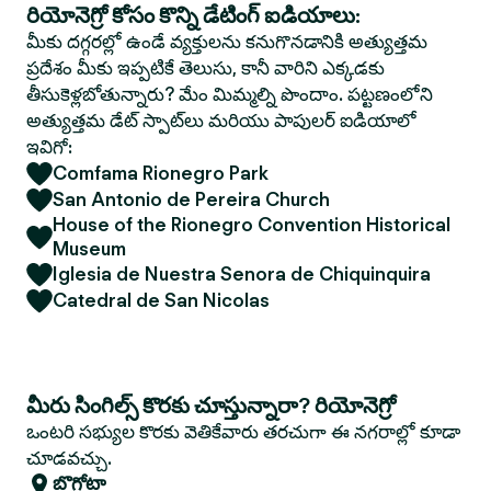
రియోనెగ్రో కోసం కొన్ని డేటింగ్ ఐడియాలు:
మీకు దగ్గరల్లో ఉండే వ్యక్తులను కనుగొనడానికి అత్యుత్తమ
ప్రదేశం మీకు ఇప్పటికే తెలుసు, కానీ వారిని ఎక్కడకు
తీసుకెళ్లబోతున్నారు? మేం మిమ్మల్ని పొందాం. పట్టణంలోని
అత్యుత్తమ డేట్ స్పాట్‌లు మరియు పాపులర్ ఐడియాలో
ఇవిగో:
Comfama Rionegro Park
San Antonio de Pereira Church
House of the Rionegro Convention Historical
Museum
Iglesia de Nuestra Senora de Chiquinquira
Catedral de San Nicolas
మీరు సింగిల్స్ కొరకు చూస్తున్నారా? రియోనెగ్రో
ఒంటరి సభ్యుల కొరకు వెతికేవారు తరచుగా ఈ నగరాల్లో కూడా
చూడవచ్చు.
బొగోటా