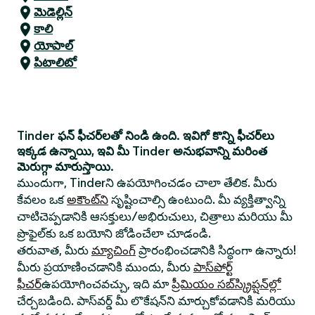
మెడెల్లిన్
కాలి
యోపాల్
పిటాలిటో
Tinder ఫన్ ఫీచర్‌లతో నిండి ఉంది. ఇవిగో కొన్ని ఫీచర్‌లు
ఇక్కడ ఉన్నాయి, ఇవి మీ Tinder అనుభవాన్ని మరింత
మెరుగ్గా మారుస్తాయి.
ముందుగా, Tinderని ఉపయోగించడం చాలా తేలిక. మీరు
కేవలం ఒక
అకౌంట్‌ని
సృష్టించాల్సి ఉంటుంది. మీ వ్యక్తిత్వాన్ని
చాటిచెప్పడానికి ఆసక్తులు/అభిరుచులు, చిత్రాలు మరియు మీ
ప్రొఫైల్‌కు ఒక బయోని జోడించేలా చూడండి.
తరువాత, మీరు
మ్యాచింగ్
ప్రారంభించడానికి సిద్ధంగా ఉన్నారు!
మీరు ప్రయాణించడానికి ముందు, మీరు
పాస్‌పోర్ట్
ఫీచర్
ఉపయోగించవచ్చు, ఇది మా
ప్రీమియం సబ్‌స్క్రిప్షన్‌ల్లో
చేర్చబడింది. పాస్‌వర్డ్ మీ లొకేషన్‌ని మార్చుకోవడానికి మరియు