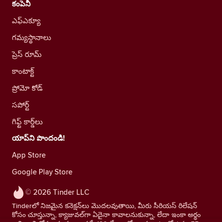
కంపెనీ
ఎఫ్ఎక్యూ
గమ్యస్థానాలు
ప్రెస్ రూమ్
కాంటాక్ట్
ప్రోమో కోడ్
సపోర్ట్
గిఫ్ట్ కార్డ్‌లు
యాప్‌ని పొందండి!
App Store
Google Play Store
© 2026 Tinder LLC
Tinderలో నిజమైన కనెక్షన్‌లు మొదలవుతాయి, మీరు సీరియస్ రిలేషన్
కోసం చూస్తున్నా, క్యాజువల్‌గా ఏదైనా కావాలనుకున్నా, లేదా ఇంకా అర్థం