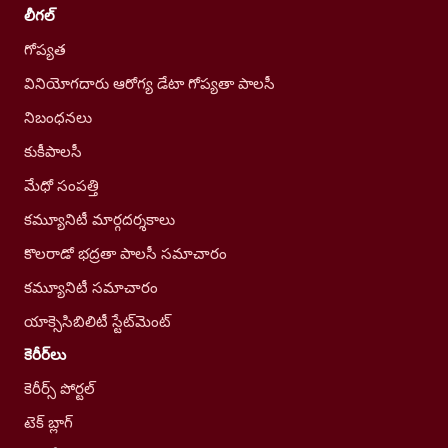
లీగల్
గోప్యత
వినియోగదారు ఆరోగ్య డేటా గోప్యతా పాలసీ
నిబంధనలు
కుకీపాలసీ
మేధో సంపత్తి
కమ్యూనిటీ మార్గదర్శకాలు
కొలరాడో భద్రతా పాలసీ సమాచారం
కమ్యూనిటీ సమాచారం
యాక్సెసిబిలిటీ స్టేట్‌మెంట్
కెరీర్‌లు
కెరీర్స్ పోర్టల్
టెక్ బ్లాగ్