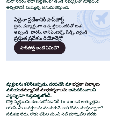
మరో నగరం లేదా పట్టణంలో ఉండే సభ్యులతో మ్యాచింగ్
అవ్వడానికి మిమ్మల్ని అనుమతిస్తుంది.
ఏదైనా ప్రదేశానికి పాస్‌పోర్ట్
ప్రపంచవ్యాప్తంగా ఉన్న ప్రజలందరితో జత
అవ్వండి. పారిస్, లాస్‌ఏంజిల్స్, సిడ్నీ, వెళ్లండి!
ప్రస్తుత ప్రదేశం
:
రియోనెగ్రో
పాస్‌పోర్ట్ అంటే ఏమిటి?
వ్యక్తులను కలిసేటప్పుడు, దయచేసి మా
భద్రతా చిట్కాలు
మరియు
కమ్యూనిటీ మార్గదర్శకాలను
అనుసరించాలని
ఎల్లప్పుడూ గుర్తుపెట్టుకోండి.
కొత్త వ్యక్తులను కలుసుకోవడానికి Tinder ఒక అత్యుత్తమ
యాప్. మీ ఆసక్తులను పంచుకునే వారి కోసం చూస్తున్నారా?
సమస్య లేదు. రోడ్డు ట్రిప్‌ల నుంచి నైట్ మార్కెట్‌ల వరకు,