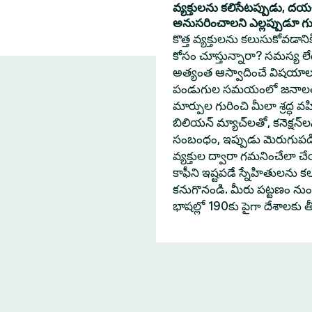
వ్యక్తులను కలిసేటప్పుడు, ద
అనుసరించాలని ఎల్లప్పుడూ గుర్త
కొత్త వ్యక్తులను కలుసుకోవడా
కోసం చూస్తున్నారా? సమస్య లేదు
అత్యంత ఆస్వాదించే విషయాల
పండుగుల సమయంలో జనాలతో 
మార్పుల గురించి మీలా శ్రద్ధ వహ
బిలియన్ మ్యాచ్‌లతో, కనెక్షన్
సంబంధం, ఇప్పుడు మెరుగుపడింద
వ్యక్తుల ద్వారా గమనించేలా
కాఫీని ఇష్టపడే స్నేహితులను క
కనుగొనండి. మీరు పట్టణం నుంచి
భాషల్లో 190కు పైగా దేశాలకు 