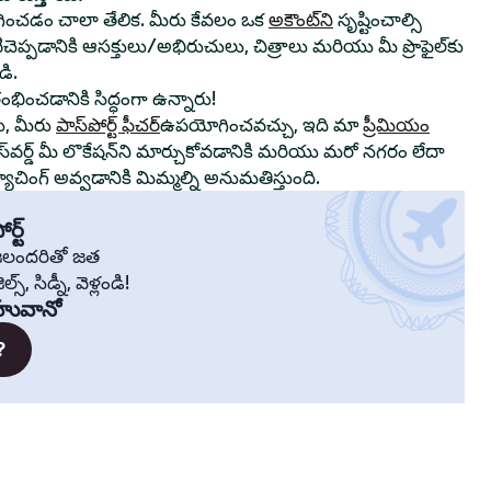
ంచడం చాలా తేలిక. మీరు కేవలం ఒక
అకౌంట్‌ని
సృష్టించాల్సి
ాటిచెప్పడానికి ఆసక్తులు/అభిరుచులు, చిత్రాలు మరియు మీ ప్రొఫైల్‌కు
ి.
రంభించడానికి సిద్ధంగా ఉన్నారు!
ు, మీరు
పాస్‌పోర్ట్ ఫీచర్
ఉపయోగించవచ్చు, ఇది మా
ప్రీమియం
స్‌వర్డ్ మీ లొకేషన్‌ని మార్చుకోవడానికి మరియు మరో నగరం లేదా
చింగ్ అవ్వడానికి మిమ్మల్ని అనుమతిస్తుంది.
ర్ట్
్రజలందరితో జత
స్, సిడ్నీ, వెళ్లండి!
హువానో
?