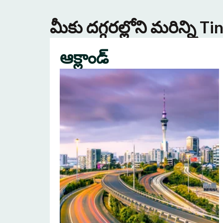
మీకు దగ్గరల్లోని మరిన్ని 
ఆక్లాండ్