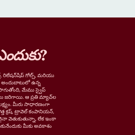
ఎందుకు
?
, రిలేషన్‌షిప్ గోల్స్, మరియు
లో అందుబాటులో ఉన్న
ాగుతోంది, మేము స్వైప్
లు జరిగాయి. ఆ ప్రతి మ్యాచ్‌ల
లక్ష్యం. మీరు సాధారణంగా
త క్రష్, ట్రావెల్ కంపానియన్,
నా వెతుకుతున్నా, లేక ఇంకా
ుకునేందుకు మీకు అవకాశం