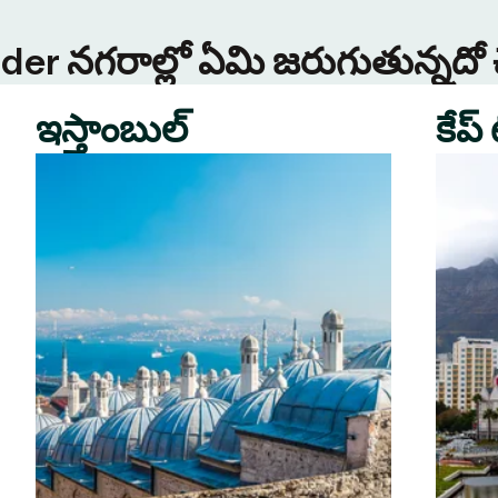
Tinder నగరాల్లో ఏమి జరుగుతున్నదో
ఇస్తాంబుల్
కేప్