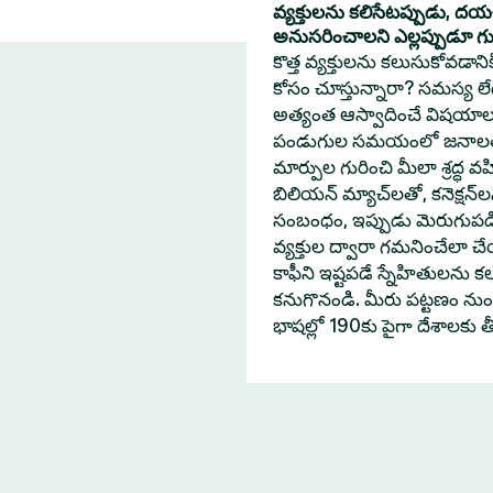
వ్యక్తులను కలిసేటప్పుడు, ద
అనుసరించాలని ఎల్లప్పుడూ గుర్త
కొత్త వ్యక్తులను కలుసుకోవడా
కోసం చూస్తున్నారా? సమస్య లేదు
అత్యంత ఆస్వాదించే విషయాల
పండుగుల సమయంలో జనాలతో 
మార్పుల గురించి మీలా శ్రద్ధ వహ
బిలియన్ మ్యాచ్‌లతో, కనెక్షన్
సంబంధం, ఇప్పుడు మెరుగుపడింద
వ్యక్తుల ద్వారా గమనించేలా
కాఫీని ఇష్టపడే స్నేహితులను క
కనుగొనండి. మీరు పట్టణం నుంచి
భాషల్లో 190కు పైగా దేశాలకు 