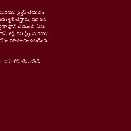
డి, మరియు స్వైప్ చేయడం
ిగి లైక్ చేస్తారు, ఇది ఒక
ైనా ప్లాన్ చేయండి, ఏమి
ోర్ట్, కెమిస్ట్రీ, మరియు
న్ కోసం రూపొందించబడింది:
ౌన్‌లోడ్ చేసుకోండి.