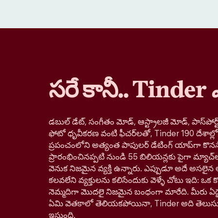
సరే కానీ.. Tinder
డబుల్ డేట్, సంగీతం మోడ్, ఆస్ట్రాలజీ మోడ్, పాస్‌పోర్ట్
ఫోటో ధృవీకరణ వంటి ఫీచర్‌లతో, Tinder 190 దేశాల్
ప్రపంచంలోని అత్యంత పాపులర్ డేటింగ్ యాప్‌గా కొనస
ప్రారంభించినప్పటి నుండి 55 బిలియన్లకు పైగా మ్యాచ్‌
వెనుక నిజమైన వ్యక్తి ఉన్నారు. ఎప్పుడూ అదే అసలైన 
కలవలేని వ్యక్తులను కలిసేందుకు వెళ్ళే చోటు ఇది: ఒక కొత్
నెమ్మదిగా మొదలై నిజమైన బంధంగా మారేది. మీరు ఏదై
ఏమి వెతకాలో తెలియకపోయినా, Tinder అది తెలుస
ఇస్తుంది.