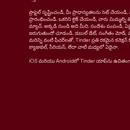
ప్రొఫైల్ సృష్టించండి, మీ ప్రాధాన్యతలను సెట్ చేయం
ప్రారంభించండి. ఒకరిని లైక్ చేయండి, వారు మిమ్మల్ని తిర
మ్యాచ్. అక్కడి నుండి అది మీది. సందేశం పంపండి, ఏద
జరుగుతుందో చూడండి. డబుల్ డేట్, సంగీతం మోడ్, పాస్‌ప
మరిన్ని వంటి ఫీచర్‌లతో, Tinder ప్రతి రకమైన కనెక్ష
క్యాజువల్, సీరియస్, లేదా వాటి మధ్యలో ఏదైనా.
iOS మరియు Androidలో Tinder యాప్‌ను ఉచితంగా డ