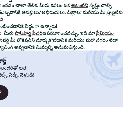
ంచడం చాలా తేలిక. మీరు కేవలం ఒక
అకౌంట్‌ని
సృష్టించాల్సి
ాటిచెప్పడానికి ఆసక్తులు/అభిరుచులు, చిత్రాలు మరియు మీ ప్రొఫైల్‌కు
ి.
రంభించడానికి సిద్ధంగా ఉన్నారు!
ు, మీరు
పాస్‌పోర్ట్ ఫీచర్
ఉపయోగించవచ్చు, ఇది మా
ప్రీమియం
స్‌వర్డ్ మీ లొకేషన్‌ని మార్చుకోవడానికి మరియు మరో నగరం లేదా
చింగ్ అవ్వడానికి మిమ్మల్ని అనుమతిస్తుంది.
ర్ట్
్రజలందరితో జత
స్, సిడ్నీ, వెళ్లండి!
?