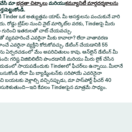
యచేసి మా
భద్రతా చిట్కాలు
మరియు
కమ్యూనిటీ మార్గదర్శకాలను
ుపెట్టుకోండి.
నికి Tinder ఒక అత్యుత్తమ యాప్. మీ ఆసక్తులను పంచుకునే వారి
. రోడ్డు ట్రిప్‌ల నుంచి నైట్ మార్కెట్‌ల వరకు, Tinderపై మీరు
 గురించి ఇతరులతో చాట్ చేయవచ్చు.
వ్యవహరించే ఎవరైనా మీకు కావాలా? లేదా వాతావరణ
ించే ఎవరైనా వ్యక్తిని కోరుకోవచ్చు. డేటింగ్ చేయడానికి 55
‌లను ఏర్పరచడంలో మేం అపరిచితులం కావు. ఆన్‌లైన్ డేటింగ్ మీ
ి: గరిష్ట విజిబిలిటీని పొందడానికి మరియు మీరు లైక్ చేసిన
 చేయడంలో సాయపడేందుకు Tinderలో ఫీచర్‌లు ఉన్నాయి. మీలానే
లుసుకోండి లేదా మీ బ్యాడ్మింటన్‌కు సరిపోయే ఎవరినైనా
 బయటకు వెళ్లాల్సి వచ్చినప్పుడు, మా పాస్‌పోర్ట్ ఫీచర్ 40
తీసుకెళుతుంది—ఇది కేవలం Tinderపైన మాత్రమే సాధ్యం.