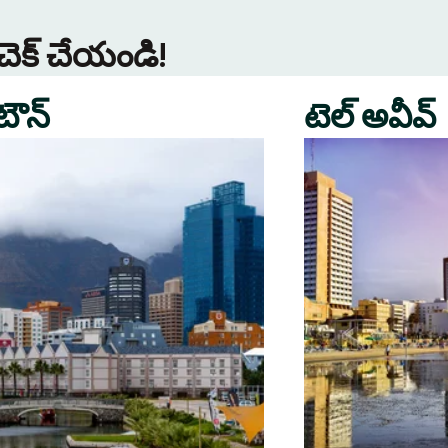
 చెక్ చేయండి!
 టౌన్
టెల్ అవీవ్