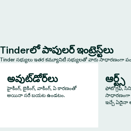
Tinderలో పాపులర్ ఇంట్రెస్ట్‌లు
Tinder సభ్యులు ఇతర కమ్యూనిటీ సభ్యులతో వారు సాధారణంగా పంచు
అవుట్‌డోర్‌లు
ఆర్ట్స్
హైకింగ్, బైకింగ్, వాకింగ్, ఏ కారణంతో
ఫోటోగ్రఫీ, సి
అయినా సరే బయట ఉండటం.
సాధారణంగా 
ఇచ్చే ఏదైనా