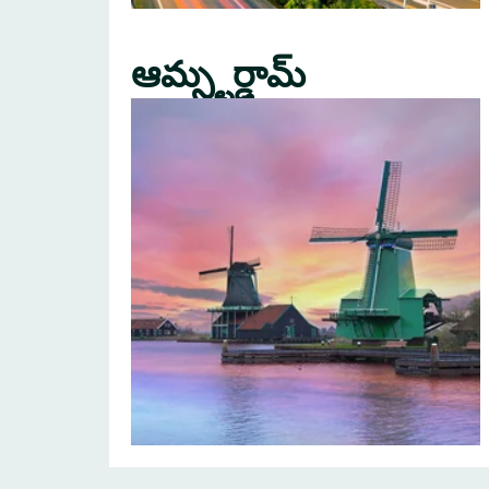
ఆమ్స్టర్డామ్