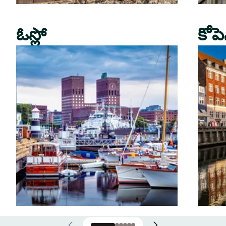
ఓస్లో
కోపె