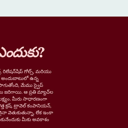
ఎందుకు
?
, రిలేషన్‌షిప్ గోల్స్, మరియు
లో అందుబాటులో ఉన్న
ాగుతోంది, మేము స్వైప్
లు జరిగాయి. ఆ ప్రతి మ్యాచ్‌ల
లక్ష్యం. మీరు సాధారణంగా
త క్రష్, ట్రావెల్ కంపానియన్,
నా వెతుకుతున్నా, లేక ఇంకా
ుకునేందుకు మీకు అవకాశం