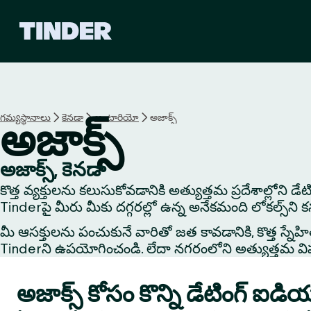
T
i
n
d
e
r
హో
గమ్యస్థానాలు
కెనడా
అంటారియో
అజాక్స్
అజాక్స్
మ్
అజాక్స్, కెనడా
కొత్త వ్యక్తులను కలుసుకోవడానికి అత్యుత్తమ ప్రదేశాల్లోని డ
Tinderపై మీరు మీకు దగ్గరల్లో ఉన్న అనేకమంది లోకల్స్‌ని 
మీ ఆసక్తులను పంచుకునే వారితో జత కావడానికి, కొత్త స్నేహితుడి
Tinderని ఉపయోగించండి. లేదా నగరంలోని అత్యుత్తమ విషయాలు
అజాక్స్ కోసం కొన్ని డేటింగ్ ఐడి