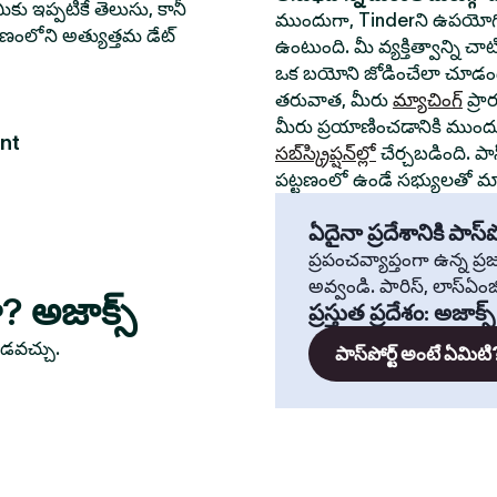
ీకు ఇప్పటికే తెలుసు, కానీ
ముందుగా, Tinderని ఉపయోగి
్టణంలోని అత్యుత్తమ డేట్
ఉంటుంది. మీ వ్యక్తిత్వాన్ని చ
ఒక బయోని జోడించేలా చూడండ
తరువాత, మీరు
మ్యాచింగ్
ప్రా
మీరు ప్రయాణించడానికి ముంద
nt
సబ్‌స్క్రిప్షన్‌ల్లో
చేర్చబడింది. పా
పట్టణంలో ఉండే సభ్యులతో మ్యా
ఏదైనా ప్రదేశానికి పాస్‌పో
ప్రపంచవ్యాప్తంగా ఉన్న ప
అవ్వండి. పారిస్, లాస్‌ఏంజిల్
ా? అజాక్స్
ప్రస్తుత ప్రదేశం
:
అజాక్స్
ూడవచ్చు.
పాస్‌పోర్ట్ అంటే ఏమిటి