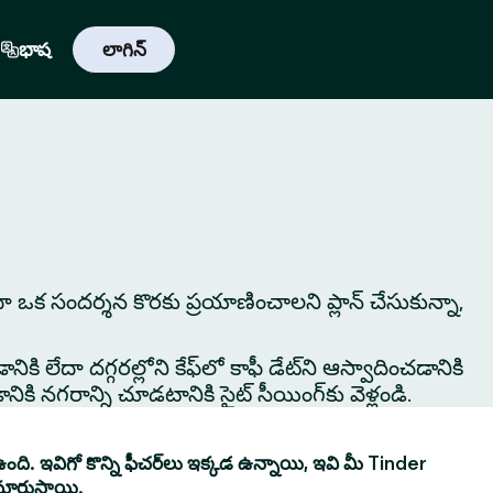
భాష
లాగిన్
లేదా ఒక సందర్శన కొరకు ప్రయాణించాలని ప్లాన్ చేసుకున్నా,
ికి లేదా దగ్గరల్లోని కేఫ్‌లో కాఫీ డేట్‌ని ఆస్వాదించడానికి
ి నగరాన్ని చూడటానికి సైట్ సీయింగ్‌కు వెళ్లండి.
ంది. ఇవిగో కొన్ని ఫీచర్‌లు ఇక్కడ ఉన్నాయి, ఇవి మీ Tinder
మారుస్తాయి.