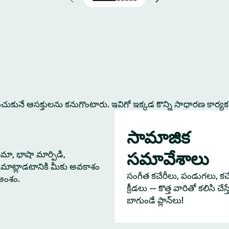
కునే ఆసక్తులను కనుగొంటారు. ఇవిగో ఇక్కడ కొన్ని సాధారణ కార్య
సామాజిక
సమావేశాలు
నిమా, భాషా మార్పిడి,
మాట్లాడటానికి మీకు అవకాశం
సంగీత కచేరీలు, పండుగలు, కచేర
 అంశం.
క్రీడలు — కొత్త వారితో కలిసి చేస
బాగుండే ప్లాన్‌లు!