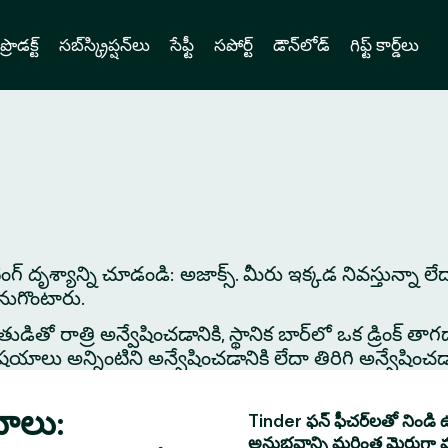
ప్రొడక్ట్
సబ్‌స్క్రిప్షన్‌లు
సేఫ్టీ
సపోర్ట్
డౌన్‌లోడ్
గిఫ్ట్ కార్డ్‌లు
ేటింగ్ దృశ్యాన్ని చూడండి: అజాక్స్. మీరు ఇక్కడ నివస్తున్నా 
కనుగొంటారు.
తో రాత్రి అన్వేషించడానికి, స్థానిక బార్‌లో ఒక డ్రింక్ తాగడాన
 అన్నింటిని అన్వేషించడానికి లేదా తిరిగి అన్వేషించడానిక
యాలు:
Tinder ఫన్ ఫీచర్‌లతో నిండి ఉ
అనుభవాన్ని మరింత మెరుగ్గా 