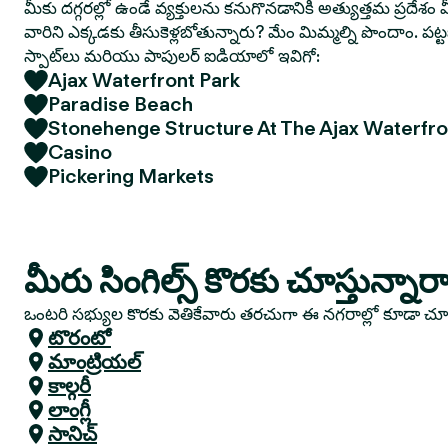
మీకు దగ్గరల్లో ఉండే వ్యక్తులను కనుగొనడానికి అత్యుత్తమ ప్రదేశం మ
వారిని ఎక్కడకు తీసుకెళ్లబోతున్నారు? మేం మిమ్మల్ని పొందాం. పట
స్పాట్‌లు మరియు పాపులర్ ఐడియాలో ఇవిగో:
Ajax Waterfront Park
Paradise Beach
Stonehenge Structure At The Ajax Waterfro
Casino
Pickering Markets
మీరు సింగిల్స్ కొరకు చూస్తున్నార
ఒంటరి సభ్యుల కొరకు వెతికేవారు తరచుగా ఈ నగరాల్లో కూడా చ
టొరంటో
మాంట్రియల్
కాల్గరీ
లాంగ్లీ
సానిచ్