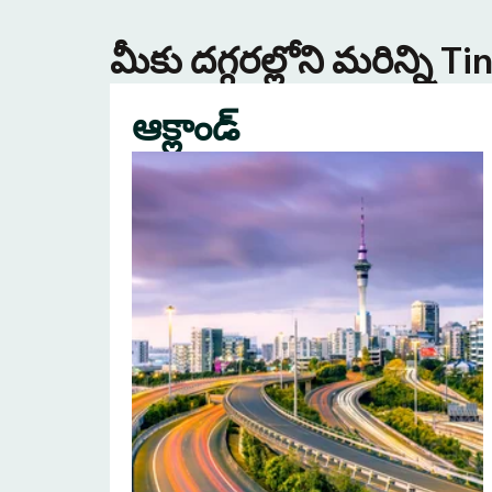
మీకు దగ్గరల్లోని మరిన్ని 
ఆక్లాండ్