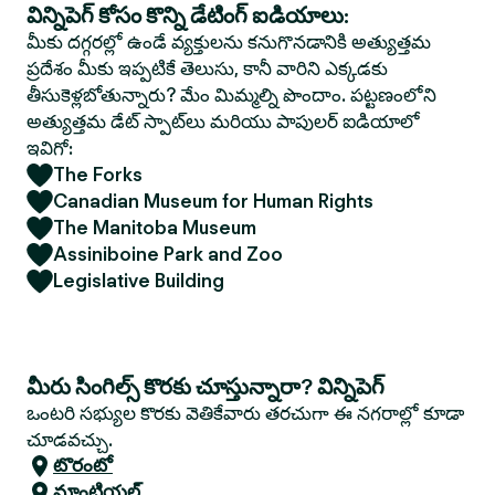
విన్నిపెగ్ కోసం కొన్ని డేటింగ్ ఐడియాలు:
మీకు దగ్గరల్లో ఉండే వ్యక్తులను కనుగొనడానికి అత్యుత్తమ
ప్రదేశం మీకు ఇప్పటికే తెలుసు, కానీ వారిని ఎక్కడకు
తీసుకెళ్లబోతున్నారు? మేం మిమ్మల్ని పొందాం. పట్టణంలోని
అత్యుత్తమ డేట్ స్పాట్‌లు మరియు పాపులర్ ఐడియాలో
ఇవిగో:
The Forks
Canadian Museum for Human Rights
The Manitoba Museum
Assiniboine Park and Zoo
Legislative Building
మీరు సింగిల్స్ కొరకు చూస్తున్నారా? విన్నిపెగ్
ఒంటరి సభ్యుల కొరకు వెతికేవారు తరచుగా ఈ నగరాల్లో కూడా
చూడవచ్చు.
టొరంటో
మాంట్రియల్