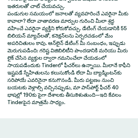
ఇతరులతో చాట్ చేయవచ్చు.
పండుగుల సమయంలో జనాలతో వ్యవహరించే ఎవరైనా మీకు
కావాలా? లేదా వాతావరణ మార్పుల గురించి మీలా శ్రద్ధ
వహించే ఎవరైనా వ్యక్తిని కోరుకోవచ్చు. డేటింగ్ చేయడానికి 55
బిలియన్ మ్యాచ్‌లతో, కనెక్షన్‌లను ఏర్పరచడంలో మేం
అపరిచితులం కావు. ఆన్‌లైన్ డేటింగ్ మీ సంబంధం, ఇప్పుడు
మెరుగుపడింది: గరిష్ట విజిబిలిటీని పొందడానికి మరియు మీరు
లైక్ చేసిన వ్యక్తుల ద్వారా గమనించేలా చేయడంలో
సాయపడేందుకు Tinderలో ఫీచర్‌లు ఉన్నాయి. మీలానే కాఫీని
ఇష్టపడే స్నేహితులను కలుసుకోండి లేదా మీ బ్యాడ్మింటన్‌కు
సరిపోయే ఎవరినైనా కనుగొనండి. మీరు పట్టణం నుంచి
బయటకు వెళ్లాల్సి వచ్చినప్పుడు, మా పాస్‌పోర్ట్ ఫీచర్ 40
భాషల్లో 190కు పైగా దేశాలకు తీసుకెళుతుంది—ఇది కేవలం
Tinderపైన మాత్రమే సాధ్యం.