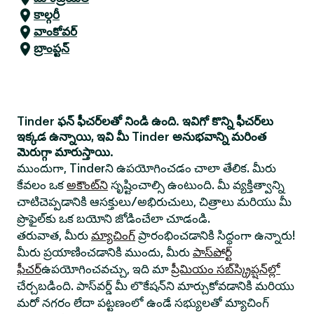
కాల్గరీ
వాంకోవర్
బ్రాంప్టన్
Tinder ఫన్ ఫీచర్‌లతో నిండి ఉంది. ఇవిగో కొన్ని ఫీచర్‌లు
ఇక్కడ ఉన్నాయి, ఇవి మీ Tinder అనుభవాన్ని మరింత
మెరుగ్గా మారుస్తాయి.
ముందుగా, Tinderని ఉపయోగించడం చాలా తేలిక. మీరు
కేవలం ఒక
అకౌంట్‌ని
సృష్టించాల్సి ఉంటుంది. మీ వ్యక్తిత్వాన్ని
చాటిచెప్పడానికి ఆసక్తులు/అభిరుచులు, చిత్రాలు మరియు మీ
ప్రొఫైల్‌కు ఒక బయోని జోడించేలా చూడండి.
తరువాత, మీరు
మ్యాచింగ్
ప్రారంభించడానికి సిద్ధంగా ఉన్నారు!
మీరు ప్రయాణించడానికి ముందు, మీరు
పాస్‌పోర్ట్
ఫీచర్
ఉపయోగించవచ్చు, ఇది మా
ప్రీమియం సబ్‌స్క్రిప్షన్‌ల్లో
చేర్చబడింది. పాస్‌వర్డ్ మీ లొకేషన్‌ని మార్చుకోవడానికి మరియు
మరో నగరం లేదా పట్టణంలో ఉండే సభ్యులతో మ్యాచింగ్