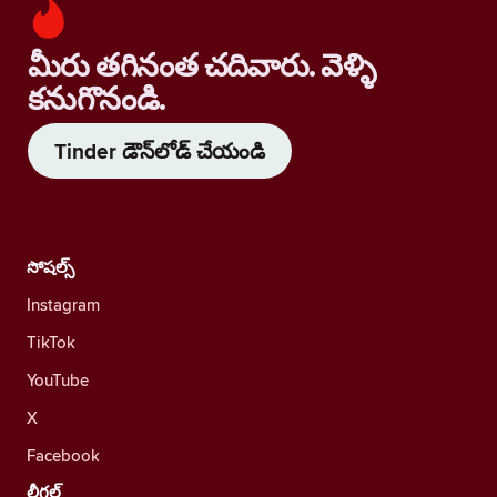
మీరు తగినంత చదివారు. వెళ్ళి
కనుగొనండి.
Tinder డౌన్‌లోడ్ చేయండి
సోషల్స్
Instagram
TikTok
YouTube
X
Facebook
లీగల్