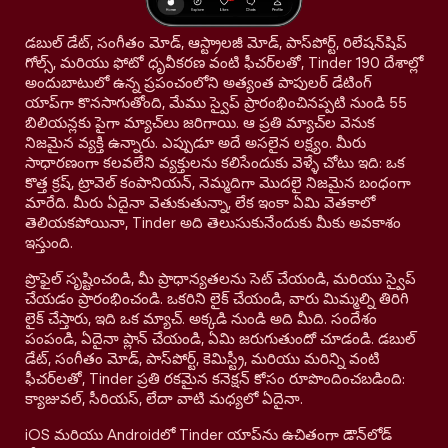
డబుల్ డేట్, సంగీతం మోడ్, ఆస్ట్రాలజీ మోడ్, పాస్‌పోర్ట్, రిలేషన్‌షిప్
గోల్స్, మరియు ఫోటో ధృవీకరణ వంటి ఫీచర్‌లతో, Tinder 190 దేశాల్లో
అందుబాటులో ఉన్న ప్రపంచంలోని అత్యంత పాపులర్ డేటింగ్
యాప్‌గా కొనసాగుతోంది, మేము స్వైప్ ప్రారంభించినప్పటి నుండి 55
బిలియన్లకు పైగా మ్యాచ్‌లు జరిగాయి. ఆ ప్రతి మ్యాచ్‌ల వెనుక
నిజమైన వ్యక్తి ఉన్నారు. ఎప్పుడూ అదే అసలైన లక్ష్యం. మీరు
సాధారణంగా కలవలేని వ్యక్తులను కలిసేందుకు వెళ్ళే చోటు ఇది: ఒక
కొత్త క్రష్, ట్రావెల్ కంపానియన్, నెమ్మదిగా మొదలై నిజమైన బంధంగా
మారేది. మీరు ఏదైనా వెతుకుతున్నా, లేక ఇంకా ఏమి వెతకాలో
తెలియకపోయినా, Tinder అది తెలుసుకునేందుకు మీకు అవకాశం
ఇస్తుంది.
ప్రొఫైల్ సృష్టించండి, మీ ప్రాధాన్యతలను సెట్ చేయండి, మరియు స్వైప్
చేయడం ప్రారంభించండి. ఒకరిని లైక్ చేయండి, వారు మిమ్మల్ని తిరిగి
లైక్ చేస్తారు, ఇది ఒక మ్యాచ్. అక్కడి నుండి అది మీది. సందేశం
పంపండి, ఏదైనా ప్లాన్ చేయండి, ఏమి జరుగుతుందో చూడండి. డబుల్
డేట్, సంగీతం మోడ్, పాస్‌పోర్ట్, కెమిస్ట్రీ, మరియు మరిన్ని వంటి
ఫీచర్‌లతో, Tinder ప్రతి రకమైన కనెక్షన్ కోసం రూపొందించబడింది:
క్యాజువల్, సీరియస్, లేదా వాటి మధ్యలో ఏదైనా.
iOS మరియు Androidలో Tinder యాప్‌ను ఉచితంగా డౌన్‌లోడ్