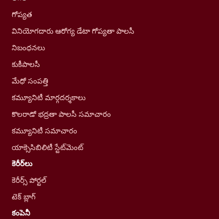
గోప్యత
వినియోగదారు ఆరోగ్య డేటా గోప్యతా పాలసీ
నిబంధనలు
కుకీపాలసీ
మేధో సంపత్తి
కమ్యూనిటీ మార్గదర్శకాలు
కొలరాడో భద్రతా పాలసీ సమాచారం
కమ్యూనిటీ సమాచారం
యాక్సెసిబిలిటీ స్టేట్‌మెంట్
కెరీర్‌లు
కెరీర్స్ పోర్టల్
టెక్ బ్లాగ్
కంపెనీ