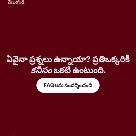
చేసుకోండి.
ఏవైనా ప్రశ్నలు ఉన్నాయా? ప్రతిఒక్కరికీ
కనీసం
ఒకటి ఉంటుంది.
FAQలను సందర్శించండి