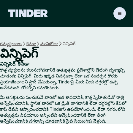
T
i
n
d
e
గమ్యస్థానాలు
కెనడా
మానిటోబా
విన్నిపెగ్
r
విన్నిపెగ్
హో
మ్
విన్నిపెగ్, కెనడా
కొత్త వ్యక్తులను కలుసుకోవడానికి అత్యుత్తమ ప్రదేశాల్లోని డేటింగ్ దృశ్యాన్ని
చూడండి: విన్నిపెగ్. మీరు ఇక్కడ నివస్తున్నా లేదా ఒక సందర్శన కొరకు
ప్రయాణించాలని ప్లాన్ చేసుకున్నా, Tinderపై మీరు మీకు దగ్గరల్లో ఉన్న
అనేకమంది లోకల్స్‌ని కనుగొంటారు.
మీ ఆసక్తులను పంచుకునే వారితో జత కావడానికి, కొత్త స్నేహితుడితో రాత్రి
అన్వేషించడానికి, స్థానిక బార్‌లో ఒక డ్రింక్ తాగడానికి లేదా దగ్గరల్లోని కేఫ్‌లో
కాఫీ డేట్‌ని ఆస్వాదించడానికి Tinderని ఉపయోగించండి. లేదా నగరంలోని
అత్యుత్తమ విషయాలు అన్నింటిని అన్వేషించడానికి లేదా తిరిగి
అన్వేషించడానికి నగరాన్ని చూడటానికి సైట్ సీయింగ్‌కు వెళ్లండి.