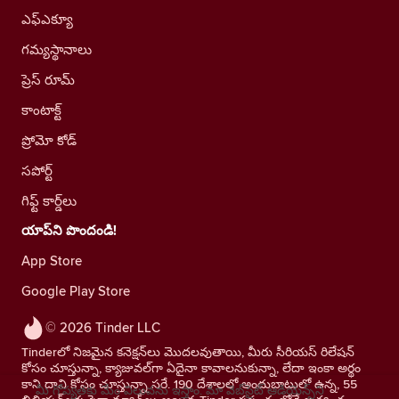
ఎఫ్ఎక్యూ
గమ్యస్థానాలు
ప్రెస్ రూమ్
కాంటాక్ట్
ప్రోమో కోడ్
సపోర్ట్
గిఫ్ట్ కార్డ్‌లు
యాప్‌ని పొందండి!
App Store
Google Play Store
© 2026 Tinder LLC
Tinderలో నిజమైన కనెక్షన్‌లు మొదలవుతాయి, మీరు సీరియస్ రిలేషన్
కోసం చూస్తున్నా, క్యాజువల్‌గా ఏదైనా కావాలనుకున్నా, లేదా ఇంకా అర్థం
కాని దాని కోసం చూస్తున్నా సరే. 190 దేశాలలో అందుబాటులో ఉన్న, 55
మీ గోప్యతకు మేం విలువను ఇస్తాం. మా వెబ్‌సైట్ ఆడియెన్స్‌ని