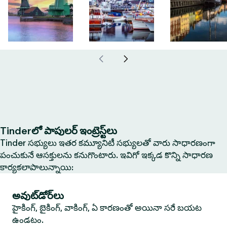
Tinderలో పాపులర్ ఇంట్రెస్ట్‌లు
Tinder సభ్యులు ఇతర కమ్యూనిటీ సభ్యులతో వారు సాధారణంగా
పంచుకునే ఆసక్తులను కనుగొంటారు. ఇవిగో ఇక్కడ కొన్ని సాధారణ
కార్యకలాపాలున్నాయి:
అవుట్‌డోర్‌లు
హైకింగ్, బైకింగ్, వాకింగ్, ఏ కారణంతో అయినా సరే బయట
ఉండటం.