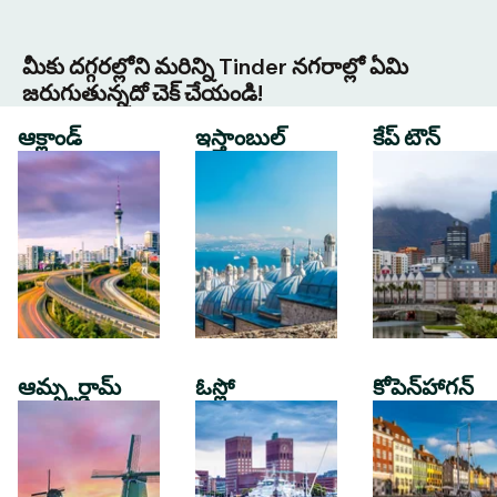
మీకు దగ్గరల్లోని మరిన్ని Tinder నగరాల్లో ఏమి
జరుగుతున్నదో చెక్ చేయండి!
ఆక్లాండ్
ఇస్తాంబుల్
కేప్ టౌన్
ఆమ్స్టర్డామ్
ఓస్లో
కోపెన్‌హాగన్