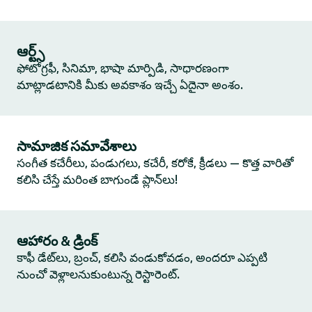
ఆర్ట్స్
ఫోటోగ్రఫీ, సినిమా, భాషా మార్పిడి, సాధారణంగా
మాట్లాడటానికి మీకు అవకాశం ఇచ్చే ఏదైనా అంశం.
సామాజిక సమావేశాలు
సంగీత కచేరీలు, పండుగలు, కచేరీ, కరోకే, క్రీడలు — కొత్త వారితో
కలిసి చేస్తే మరింత బాగుండే ప్లాన్‌లు!
ఆహారం & డ్రింక్
కాఫీ డేట్‌లు, బ్రంచ్, కలిసి వండుకోవడం, అందరూ ఎప్పటి
నుంచో వెళ్లాలనుకుంటున్న రెస్టారెంట్.