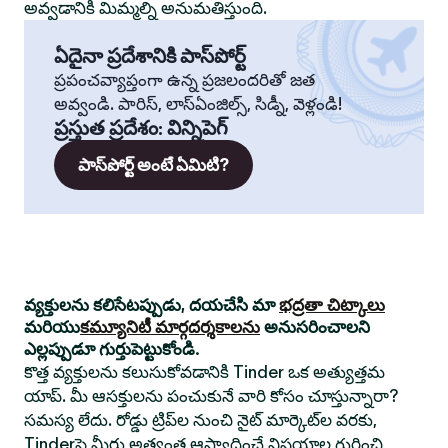
అవ్వడానికి మిమ్మల్ని అనుమతిస్తుంది.
ఏదైనా ప్రదేశానికి పాస్‌పోర్ట్
ప్రపంచవ్యాప్తంగా ఉన్న ప్రజలందరితో జత
అవ్వండి. పారిస్, లాస్‌ఏంజిల్స్, సిడ్నీ, వెళ్లండి!
ప్రస్తుత ప్రదేశం
:
విన్నిపెగ్
పాస్‌పోర్ట్ అంటే ఏమిటి?
వ్యక్తులను కలిసేటప్పుడు, దయచేసి మా
భద్రతా చిట్కాలు
మరియు
కమ్యూనిటీ మార్గదర్శకాలను
అనుసరించాలని
ఎల్లప్పుడూ గుర్తుపెట్టుకోండి.
కొత్త వ్యక్తులను కలుసుకోవడానికి Tinder ఒక అత్యుత్తమ
యాప్. మీ ఆసక్తులను పంచుకునే వారి కోసం చూస్తున్నారా?
సమస్య లేదు. రోడ్డు ట్రిప్‌ల నుంచి నైట్ మార్కెట్‌ల వరకు,
Tinderపై మీరు అత్యంత ఆస్వాదించే విషయాల గురించి