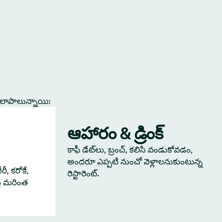
కలాపాలున్నాయి:
ఆహారం & డ్రింక్
కాఫీ డేట్‌లు, బ్రంచ్, కలిసి వండుకోవడం,
అందరూ ఎప్పటి నుంచో వెళ్లాలనుకుంటున్న
ీ, కరోకే,
రెస్టారెంట్.
్తే మరింత