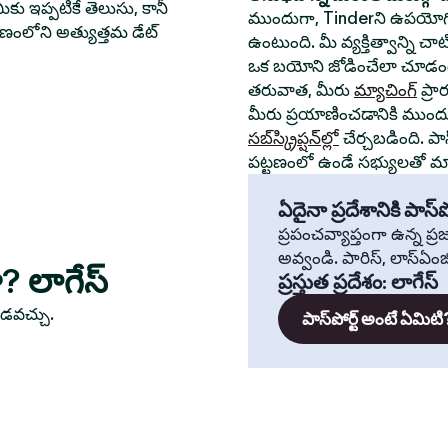
ీకు ఇప్పటికే తెలుసు, కానీ
ముందుగా, Tinderని ఉపయోగి
్టణంలోని అత్యుత్తమ డేట్
ఉంటుంది. మీ వ్యక్తిత్వాన్ని చ
ఒక బయోని జోడించేలా చూడండ
తరువాత, మీరు
మ్యాచింగ్
ప్రా
మీరు ప్రయాణించడానికి ముంద
సబ్‌స్క్రిప్షన్‌ల్లో
చేర్చబడింది. పా
పట్టణంలో ఉండే సభ్యులతో మ్యా
ఏదైనా ప్రదేశానికి పాస్‌పో
ప్రపంచవ్యాప్తంగా ఉన్న ప
అవ్వండి. పారిస్, లాస్‌ఏంజిల్
ా? లాగేస్
ప్రస్తుత ప్రదేశం
:
లాగేస్
ూడవచ్చు.
పాస్‌పోర్ట్ అంటే ఏమిటి