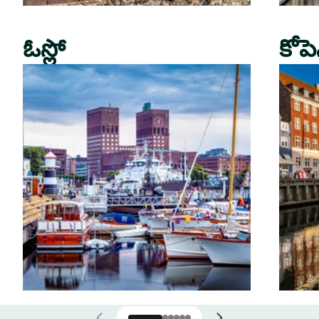
ఓస్లో
కోపె