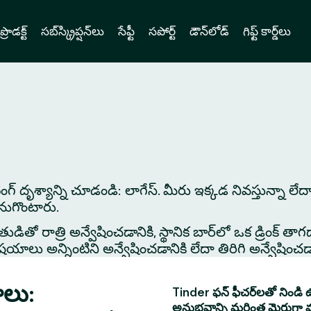
ప్రొడక్ట్
సబ్‌స్క్రిప్షన్‌లు
సేఫ్టీ
సపోర్ట్
డౌన్‌లోడ్
గిఫ్ట్ కార్డ్‌లు
ేటింగ్ దృశ్యాన్ని చూడండి: లాగేస్. మీరు ఇక్కడ నివస్తున్నా ల
కనుగొంటారు.
తో రాత్రి అన్వేషించడానికి, స్థానిక బార్‌లో ఒక డ్రింక్ తాగడాన
 అన్నింటిని అన్వేషించడానికి లేదా తిరిగి అన్వేషించడానిక
ాలు:
Tinder ఫన్ ఫీచర్‌లతో నిండి ఉ
అనుభవాన్ని మరింత మెరుగ్గా 