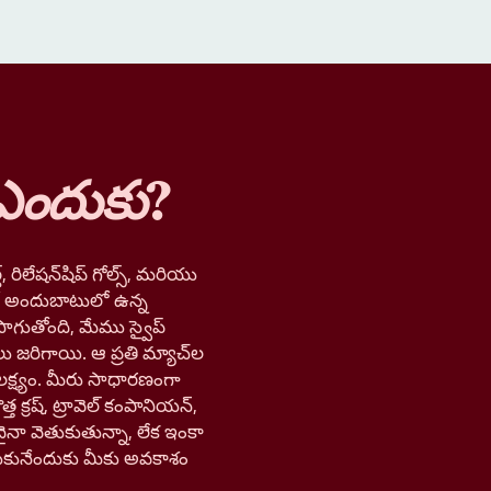
ఎందుకు
?
, రిలేషన్‌షిప్ గోల్స్, మరియు
లో అందుబాటులో ఉన్న
ాగుతోంది, మేము స్వైప్
లు జరిగాయి. ఆ ప్రతి మ్యాచ్‌ల
లక్ష్యం. మీరు సాధారణంగా
త క్రష్, ట్రావెల్ కంపానియన్,
నా వెతుకుతున్నా, లేక ఇంకా
ుకునేందుకు మీకు అవకాశం