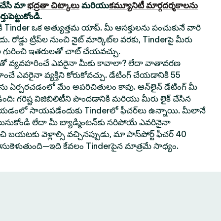
యచేసి మా
భద్రతా చిట్కాలు
మరియు
కమ్యూనిటీ మార్గదర్శకాలను
ుపెట్టుకోండి.
నికి Tinder ఒక అత్యుత్తమ యాప్. మీ ఆసక్తులను పంచుకునే వారి
. రోడ్డు ట్రిప్‌ల నుంచి నైట్ మార్కెట్‌ల వరకు, Tinderపై మీరు
 గురించి ఇతరులతో చాట్ చేయవచ్చు.
వ్యవహరించే ఎవరైనా మీకు కావాలా? లేదా వాతావరణ
ించే ఎవరైనా వ్యక్తిని కోరుకోవచ్చు. డేటింగ్ చేయడానికి 55
‌లను ఏర్పరచడంలో మేం అపరిచితులం కావు. ఆన్‌లైన్ డేటింగ్ మీ
ి: గరిష్ట విజిబిలిటీని పొందడానికి మరియు మీరు లైక్ చేసిన
 చేయడంలో సాయపడేందుకు Tinderలో ఫీచర్‌లు ఉన్నాయి. మీలానే
లుసుకోండి లేదా మీ బ్యాడ్మింటన్‌కు సరిపోయే ఎవరినైనా
 బయటకు వెళ్లాల్సి వచ్చినప్పుడు, మా పాస్‌పోర్ట్ ఫీచర్ 40
తీసుకెళుతుంది—ఇది కేవలం Tinderపైన మాత్రమే సాధ్యం.