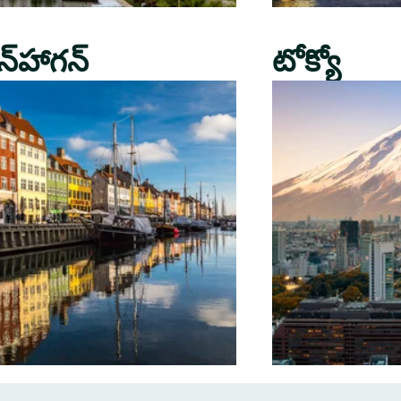
న్‌హాగన్
టోక్యో