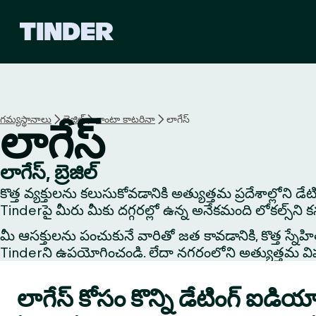
T
i
n
d
e
r
హో
గమ్యస్థానాలు
బ్రెజిల్
శాంటా కాటరినా
లాగేస్
లాగేస్
మ్
లాగేస్, బ్రెజిల్
కొత్త వ్యక్తులను కలుసుకోవడానికి అత్యుత్తమ ప్రదేశాల్లోని డ
Tinderపై మీరు మీకు దగ్గరల్లో ఉన్న అనేకమంది లోకల్స్‌ని 
మీ ఆసక్తులను పంచుకునే వారితో జత కావడానికి, కొత్త స్నేహితుడి
Tinderని ఉపయోగించండి. లేదా నగరంలోని అత్యుత్తమ విషయాలు
లాగేస్ కోసం కొన్ని డేటింగ్ ఐడియ