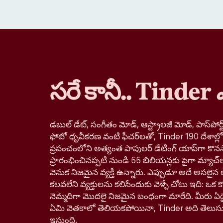
సరే కానీ.. Tinder
డబుల్ డేట్, సంగీతం మోడ్, ఆస్ట్రాలజీ మోడ్, పాస్‌పోర్ట్
ఫోటో ధృవీకరణ వంటి ఫీచర్‌లతో, Tinder 190 దేశాల్
ప్రపంచంలోని అత్యంత పాపులర్ డేటింగ్ యాప్‌గా కొనస
ప్రారంభించినప్పటి నుండి 55 బిలియన్లకు పైగా మ్యాచ్‌
వెనుక నిజమైన వ్యక్తి ఉన్నారు. ఎప్పుడూ అదే అసలైన 
కలవలేని వ్యక్తులను కలిసేందుకు వెళ్ళే చోటు ఇది: ఒక కొత్
నెమ్మదిగా మొదలై నిజమైన బంధంగా మారేది. మీరు ఏదై
ఏమి వెతకాలో తెలియకపోయినా, Tinder అది తెలుస
ఇస్తుంది.