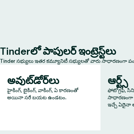
Tinderలో పాపులర్ ఇంట్రెస్ట్‌లు
Tinder సభ్యులు ఇతర కమ్యూనిటీ సభ్యులతో వారు సాధారణంగా పంచు
అవుట్‌డోర్‌లు
ఆర్ట్స్
హైకింగ్, బైకింగ్, వాకింగ్, ఏ కారణంతో
ఫోటోగ్రఫీ, సి
అయినా సరే బయట ఉండటం.
సాధారణంగా 
ఇచ్చే ఏదైనా