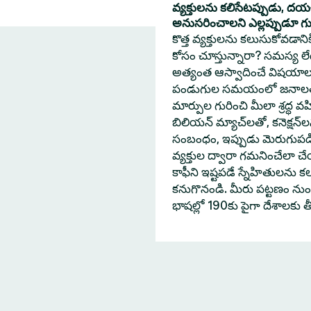
వ్యక్తులను కలిసేటప్పుడు, ద
అనుసరించాలని ఎల్లప్పుడూ గుర్త
కొత్త వ్యక్తులను కలుసుకోవడా
కోసం చూస్తున్నారా? సమస్య లేదు
అత్యంత ఆస్వాదించే విషయాల
పండుగుల సమయంలో జనాలతో 
మార్పుల గురించి మీలా శ్రద్ధ వహ
బిలియన్ మ్యాచ్‌లతో, కనెక్షన్
సంబంధం, ఇప్పుడు మెరుగుపడింద
వ్యక్తుల ద్వారా గమనించేలా
కాఫీని ఇష్టపడే స్నేహితులను క
కనుగొనండి. మీరు పట్టణం నుంచి
భాషల్లో 190కు పైగా దేశాలకు 