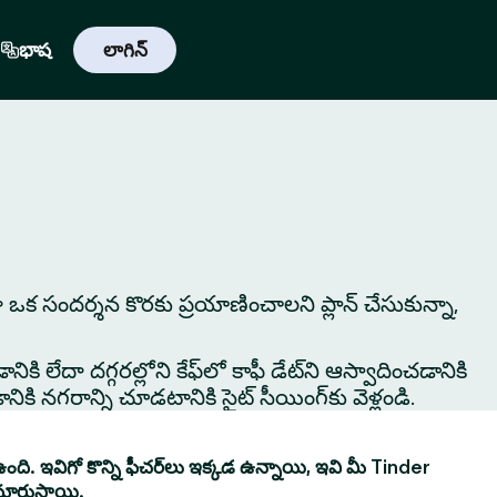
భాష
లాగిన్
ేదా ఒక సందర్శన కొరకు ప్రయాణించాలని ప్లాన్ చేసుకున్నా,
ికి లేదా దగ్గరల్లోని కేఫ్‌లో కాఫీ డేట్‌ని ఆస్వాదించడానికి
ి నగరాన్ని చూడటానికి సైట్ సీయింగ్‌కు వెళ్లండి.
ంది. ఇవిగో కొన్ని ఫీచర్‌లు ఇక్కడ ఉన్నాయి, ఇవి మీ Tinder
మారుస్తాయి.