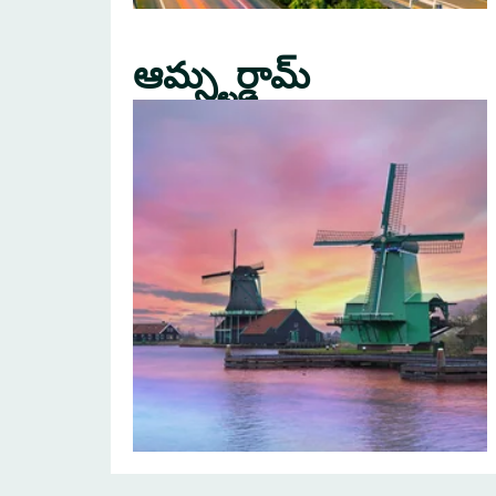
ఆమ్స్టర్డామ్