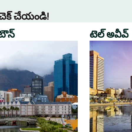
 చెక్ చేయండి!
 టౌన్
టెల్ అవీవ్