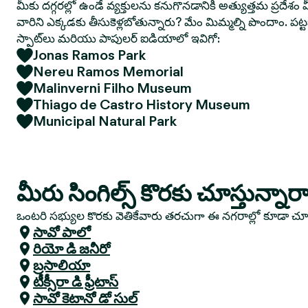
మీకు దగ్గరల్లో ఉండే వ్యక్తులను కనుగొనడానికి అత్యుత్తమ ప్రదేశం మ
వారిని ఎక్కడకు తీసుకెళ్లబోతున్నారు? మేం మిమ్మల్ని పొందాం. పట
స్పాట్‌లు మరియు పాపులర్ ఐడియాలో ఇవిగో:
Jonas Ramos Park
Nereu Ramos Memorial
Malinverni Filho Museum
Thiago de Castro History Museum
Municipal Natural Park
మీరు సింగిల్స్ కొరకు చూస్తున్నార
ఒంటరి సభ్యుల కొరకు వెతికేవారు తరచుగా ఈ నగరాల్లో కూడా చ
సావో పాలో
రియో డి జనీరో
బ్రసాలియా
టీక్సీరా డి ఫ్రీటాస్
సావో కెటానో డో సుల్