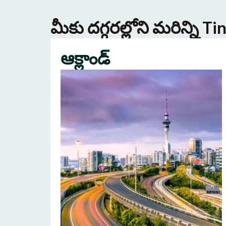
మీకు దగ్గరల్లోని మరిన్ని 
ఆక్లాండ్