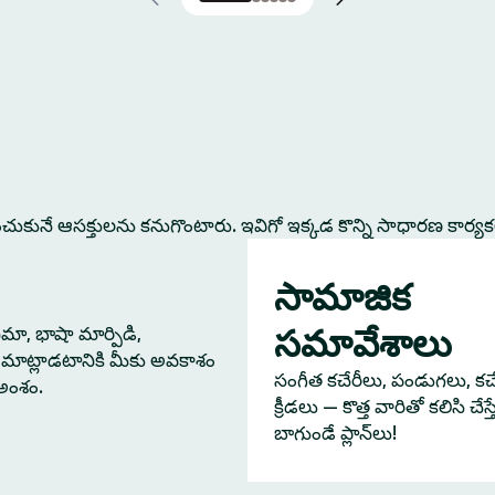
కునే ఆసక్తులను కనుగొంటారు. ఇవిగో ఇక్కడ కొన్ని సాధారణ కార్య
సామాజిక
సమావేశాలు
నిమా, భాషా మార్పిడి,
మాట్లాడటానికి మీకు అవకాశం
సంగీత కచేరీలు, పండుగలు, కచేర
 అంశం.
క్రీడలు — కొత్త వారితో కలిసి చేస
బాగుండే ప్లాన్‌లు!