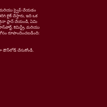
డి, మరియు స్వైప్ చేయడం
ిగి లైక్ చేస్తారు, ఇది ఒక
ైనా ప్లాన్ చేయండి, ఏమి
ోర్ట్, కెమిస్ట్రీ, మరియు
న్ కోసం రూపొందించబడింది:
ౌన్‌లోడ్ చేసుకోండి.