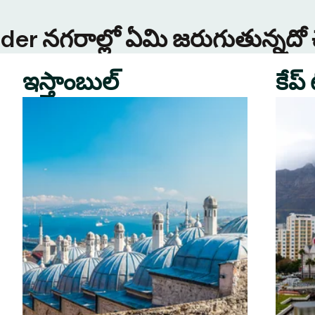
Tinder నగరాల్లో ఏమి జరుగుతున్నదో
ఇస్తాంబుల్
కేప్