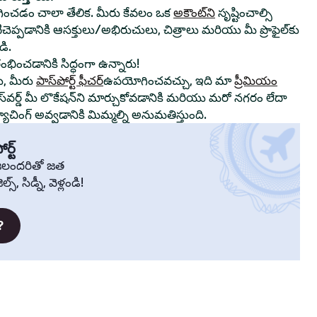
ంచడం చాలా తేలిక. మీరు కేవలం ఒక
అకౌంట్‌ని
సృష్టించాల్సి
ాటిచెప్పడానికి ఆసక్తులు/అభిరుచులు, చిత్రాలు మరియు మీ ప్రొఫైల్‌కు
ి.
రంభించడానికి సిద్ధంగా ఉన్నారు!
ు, మీరు
పాస్‌పోర్ట్ ఫీచర్
ఉపయోగించవచ్చు, ఇది మా
ప్రీమియం
స్‌వర్డ్ మీ లొకేషన్‌ని మార్చుకోవడానికి మరియు మరో నగరం లేదా
చింగ్ అవ్వడానికి మిమ్మల్ని అనుమతిస్తుంది.
ర్ట్
్రజలందరితో జత
స్, సిడ్నీ, వెళ్లండి!
?