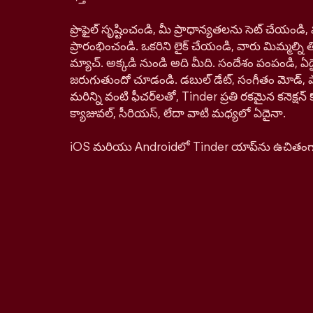
ప్రొఫైల్ సృష్టించండి, మీ ప్రాధాన్యతలను సెట్ చేయం
ప్రారంభించండి. ఒకరిని లైక్ చేయండి, వారు మిమ్మల్ని తిర
మ్యాచ్. అక్కడి నుండి అది మీది. సందేశం పంపండి, ఏద
జరుగుతుందో చూడండి. డబుల్ డేట్, సంగీతం మోడ్, పాస్‌ప
మరిన్ని వంటి ఫీచర్‌లతో, Tinder ప్రతి రకమైన కనెక్ష
క్యాజువల్, సీరియస్, లేదా వాటి మధ్యలో ఏదైనా.
iOS మరియు Androidలో Tinder యాప్‌ను ఉచితంగా డ