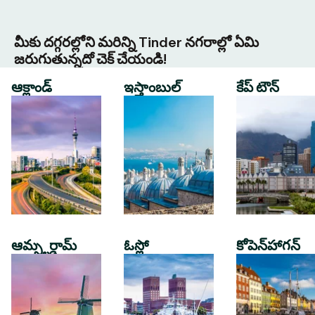
మీకు దగ్గరల్లోని మరిన్ని Tinder నగరాల్లో ఏమి
జరుగుతున్నదో చెక్ చేయండి!
ఆక్లాండ్
ఇస్తాంబుల్
కేప్ టౌన్
ఆమ్స్టర్డామ్
ఓస్లో
కోపెన్‌హాగన్