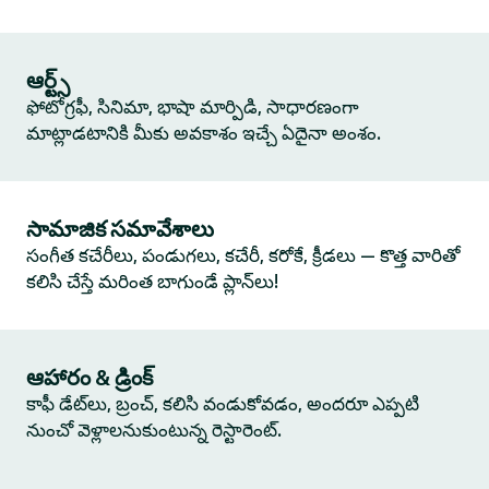
ఆర్ట్స్
ఫోటోగ్రఫీ, సినిమా, భాషా మార్పిడి, సాధారణంగా
మాట్లాడటానికి మీకు అవకాశం ఇచ్చే ఏదైనా అంశం.
సామాజిక సమావేశాలు
సంగీత కచేరీలు, పండుగలు, కచేరీ, కరోకే, క్రీడలు — కొత్త వారితో
కలిసి చేస్తే మరింత బాగుండే ప్లాన్‌లు!
ఆహారం & డ్రింక్
కాఫీ డేట్‌లు, బ్రంచ్, కలిసి వండుకోవడం, అందరూ ఎప్పటి
నుంచో వెళ్లాలనుకుంటున్న రెస్టారెంట్.