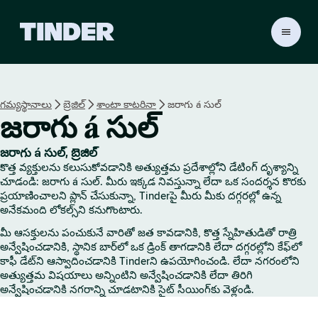
T
i
n
d
e
గమ్యస్థానాలు
బ్రెజిల్
శాంటా కాటరినా
జరాగు á సుల్
r
జరాగు á సుల్
హో
మ్
జరాగు á సుల్, బ్రెజిల్
కొత్త వ్యక్తులను కలుసుకోవడానికి అత్యుత్తమ ప్రదేశాల్లోని డేటింగ్ దృశ్యాన్ని
చూడండి: జరాగు á సుల్. మీరు ఇక్కడ నివస్తున్నా లేదా ఒక సందర్శన కొరకు
ప్రయాణించాలని ప్లాన్ చేసుకున్నా, Tinderపై మీరు మీకు దగ్గరల్లో ఉన్న
అనేకమంది లోకల్స్‌ని కనుగొంటారు.
మీ ఆసక్తులను పంచుకునే వారితో జత కావడానికి, కొత్త స్నేహితుడితో రాత్రి
అన్వేషించడానికి, స్థానిక బార్‌లో ఒక డ్రింక్ తాగడానికి లేదా దగ్గరల్లోని కేఫ్‌లో
కాఫీ డేట్‌ని ఆస్వాదించడానికి Tinderని ఉపయోగించండి. లేదా నగరంలోని
అత్యుత్తమ విషయాలు అన్నింటిని అన్వేషించడానికి లేదా తిరిగి
అన్వేషించడానికి నగరాన్ని చూడటానికి సైట్ సీయింగ్‌కు వెళ్లండి.