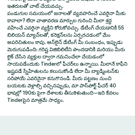
ఇతరులతో చాట్ చేయవచ్చు.
పండుగుల సమయంలో జనాలతో వ్యవహరించే ఎవరైనా మీకు
కావాలా? లేదా వాతావరణ మార్పుల గురించి మీలా శ్రద్ధ
వహించే ఎవరైనా వ్యక్తిని కోరుకోవచ్చు. డేటింగ్ చేయడానికి 55
బిలియన్ మ్యాచ్‌లతో, కనెక్షన్‌లను ఏర్పరచడంలో మేం
అపరిచితులం కావు. ఆన్‌లైన్ డేటింగ్ మీ సంబంధం, ఇప్పుడు
మెరుగుపడింది: గరిష్ట విజిబిలిటీని పొందడానికి మరియు మీరు
లైక్ చేసిన వ్యక్తుల ద్వారా గమనించేలా చేయడంలో
సాయపడేందుకు Tinderలో ఫీచర్‌లు ఉన్నాయి. మీలానే కాఫీని
ఇష్టపడే స్నేహితులను కలుసుకోండి లేదా మీ బ్యాడ్మింటన్‌కు
సరిపోయే ఎవరినైనా కనుగొనండి. మీరు పట్టణం నుంచి
బయటకు వెళ్లాల్సి వచ్చినప్పుడు, మా పాస్‌పోర్ట్ ఫీచర్ 40
భాషల్లో 190కు పైగా దేశాలకు తీసుకెళుతుంది—ఇది కేవలం
Tinderపైన మాత్రమే సాధ్యం.