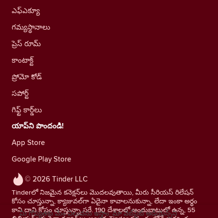
ఎఫ్ఎక్యూ
గమ్యస్థానాలు
ప్రెస్ రూమ్
కాంటాక్ట్
ప్రోమో కోడ్
సపోర్ట్
గిఫ్ట్ కార్డ్‌లు
యాప్‌ని పొందండి!
App Store
Google Play Store
© 2026 Tinder LLC
Tinderలో నిజమైన కనెక్షన్‌లు మొదలవుతాయి, మీరు సీరియస్ రిలేషన్
కోసం చూస్తున్నా, క్యాజువల్‌గా ఏదైనా కావాలనుకున్నా, లేదా ఇంకా అర్థం
కాని దాని కోసం చూస్తున్నా సరే. 190 దేశాలలో అందుబాటులో ఉన్న, 55
మీ గోప్యతకు మేం విలువను ఇస్తాం. మా వెబ్‌సైట్ ఆడియెన్స్‌ని