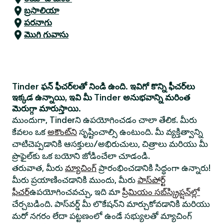
బ్రసాలియా
పరనాగు
మొగి గువాసు
Tinder ఫన్ ఫీచర్‌లతో నిండి ఉంది. ఇవిగో కొన్ని ఫీచర్‌లు
ఇక్కడ ఉన్నాయి, ఇవి మీ Tinder అనుభవాన్ని మరింత
మెరుగ్గా మారుస్తాయి.
ముందుగా, Tinderని ఉపయోగించడం చాలా తేలిక. మీరు
కేవలం ఒక
అకౌంట్‌ని
సృష్టించాల్సి ఉంటుంది. మీ వ్యక్తిత్వాన్ని
చాటిచెప్పడానికి ఆసక్తులు/అభిరుచులు, చిత్రాలు మరియు మీ
ప్రొఫైల్‌కు ఒక బయోని జోడించేలా చూడండి.
తరువాత, మీరు
మ్యాచింగ్
ప్రారంభించడానికి సిద్ధంగా ఉన్నారు!
మీరు ప్రయాణించడానికి ముందు, మీరు
పాస్‌పోర్ట్
ఫీచర్
ఉపయోగించవచ్చు, ఇది మా
ప్రీమియం సబ్‌స్క్రిప్షన్‌ల్లో
చేర్చబడింది. పాస్‌వర్డ్ మీ లొకేషన్‌ని మార్చుకోవడానికి మరియు
మరో నగరం లేదా పట్టణంలో ఉండే సభ్యులతో మ్యాచింగ్