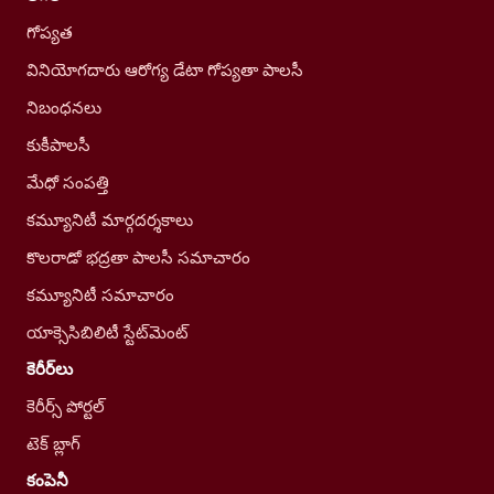
గోప్యత
వినియోగదారు ఆరోగ్య డేటా గోప్యతా పాలసీ
నిబంధనలు
కుకీపాలసీ
మేధో సంపత్తి
కమ్యూనిటీ మార్గదర్శకాలు
కొలరాడో భద్రతా పాలసీ సమాచారం
కమ్యూనిటీ సమాచారం
యాక్సెసిబిలిటీ స్టేట్‌మెంట్
కెరీర్‌లు
కెరీర్స్ పోర్టల్
టెక్ బ్లాగ్
కంపెనీ