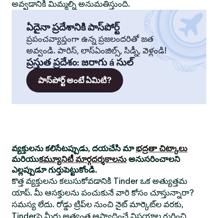
అవ్వడానికి మిమ్మల్ని అనుమతిస్తుంది.
ఏదైనా ప్రదేశానికి పాస్‌పోర్ట్
ప్రపంచవ్యాప్తంగా ఉన్న ప్రజలందరితో జత
అవ్వండి. పారిస్, లాస్‌ఏంజిల్స్, సిడ్నీ, వెళ్లండి!
ప్రస్తుత ప్రదేశం
:
జరాగు á సుల్
పాస్‌పోర్ట్ అంటే ఏమిటి?
వ్యక్తులను కలిసేటప్పుడు, దయచేసి మా
భద్రతా చిట్కాలు
మరియు
కమ్యూనిటీ మార్గదర్శకాలను
అనుసరించాలని
ఎల్లప్పుడూ గుర్తుపెట్టుకోండి.
కొత్త వ్యక్తులను కలుసుకోవడానికి Tinder ఒక అత్యుత్తమ
యాప్. మీ ఆసక్తులను పంచుకునే వారి కోసం చూస్తున్నారా?
సమస్య లేదు. రోడ్డు ట్రిప్‌ల నుంచి నైట్ మార్కెట్‌ల వరకు,
Tinderపై మీరు అత్యంత ఆస్వాదించే విషయాల గురించి