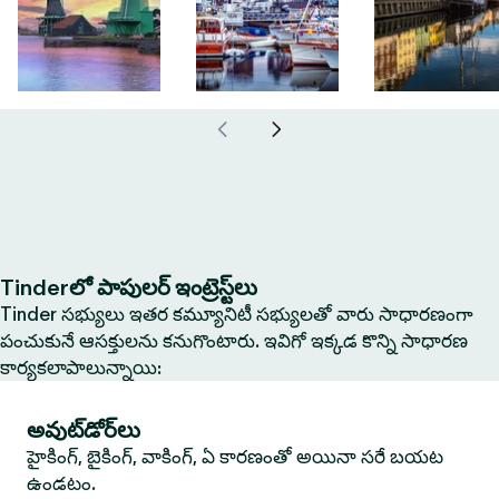
Tinderలో పాపులర్ ఇంట్రెస్ట్‌లు
Tinder సభ్యులు ఇతర కమ్యూనిటీ సభ్యులతో వారు సాధారణంగా
పంచుకునే ఆసక్తులను కనుగొంటారు. ఇవిగో ఇక్కడ కొన్ని సాధారణ
కార్యకలాపాలున్నాయి:
అవుట్‌డోర్‌లు
హైకింగ్, బైకింగ్, వాకింగ్, ఏ కారణంతో అయినా సరే బయట
ఉండటం.