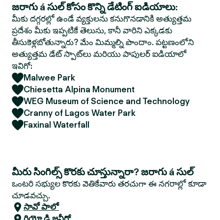
జరాగు á సుల్ కోసం కొన్ని డేటింగ్ ఐడియాలు:
మీకు దగ్గరల్లో ఉండే వ్యక్తులను కనుగొనడానికి అత్యుత్తమ
ప్రదేశం మీకు ఇప్పటికే తెలుసు, కానీ వారిని ఎక్కడకు
తీసుకెళ్లబోతున్నారు? మేం మిమ్మల్ని పొందాం. పట్టణంలోని
అత్యుత్తమ డేట్ స్పాట్‌లు మరియు పాపులర్ ఐడియాలో
ఇవిగో:
Malwee Park
Chiesetta Alpina Monument
WEG Museum of Science and Technology
Cranny of Lagos Water Park
Faxinal Waterfall
మీరు సింగిల్స్ కొరకు చూస్తున్నారా? జరాగు á సుల్
ఒంటరి సభ్యుల కొరకు వెతికేవారు తరచుగా ఈ నగరాల్లో కూడా
చూడవచ్చు.
సావో పాలో
రియో డి జనీరో