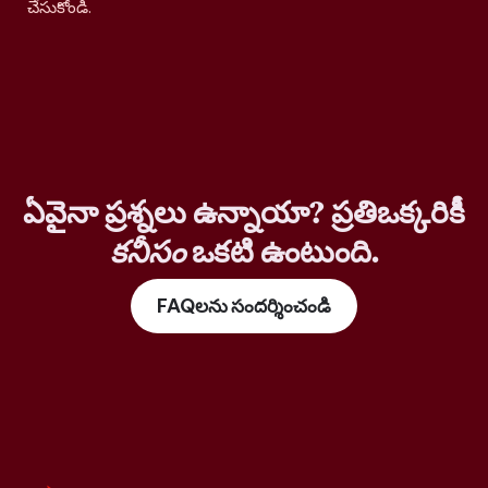
చేసుకోండి.
ఏవైనా ప్రశ్నలు ఉన్నాయా? ప్రతిఒక్కరికీ
కనీసం
ఒకటి ఉంటుంది.
FAQలను సందర్శించండి