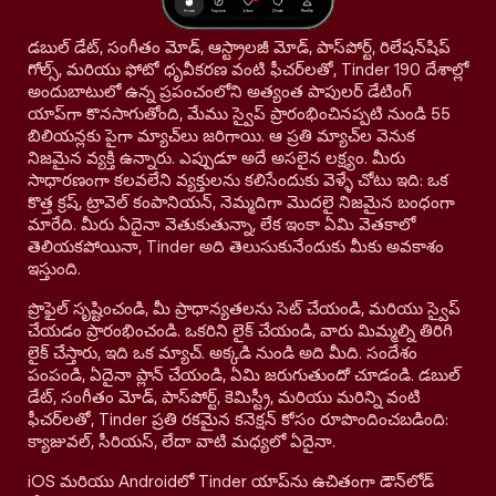
డబుల్ డేట్, సంగీతం మోడ్, ఆస్ట్రాలజీ మోడ్, పాస్‌పోర్ట్, రిలేషన్‌షిప్
గోల్స్, మరియు ఫోటో ధృవీకరణ వంటి ఫీచర్‌లతో, Tinder 190 దేశాల్లో
అందుబాటులో ఉన్న ప్రపంచంలోని అత్యంత పాపులర్ డేటింగ్
యాప్‌గా కొనసాగుతోంది, మేము స్వైప్ ప్రారంభించినప్పటి నుండి 55
బిలియన్లకు పైగా మ్యాచ్‌లు జరిగాయి. ఆ ప్రతి మ్యాచ్‌ల వెనుక
నిజమైన వ్యక్తి ఉన్నారు. ఎప్పుడూ అదే అసలైన లక్ష్యం. మీరు
సాధారణంగా కలవలేని వ్యక్తులను కలిసేందుకు వెళ్ళే చోటు ఇది: ఒక
కొత్త క్రష్, ట్రావెల్ కంపానియన్, నెమ్మదిగా మొదలై నిజమైన బంధంగా
మారేది. మీరు ఏదైనా వెతుకుతున్నా, లేక ఇంకా ఏమి వెతకాలో
తెలియకపోయినా, Tinder అది తెలుసుకునేందుకు మీకు అవకాశం
ఇస్తుంది.
ప్రొఫైల్ సృష్టించండి, మీ ప్రాధాన్యతలను సెట్ చేయండి, మరియు స్వైప్
చేయడం ప్రారంభించండి. ఒకరిని లైక్ చేయండి, వారు మిమ్మల్ని తిరిగి
లైక్ చేస్తారు, ఇది ఒక మ్యాచ్. అక్కడి నుండి అది మీది. సందేశం
పంపండి, ఏదైనా ప్లాన్ చేయండి, ఏమి జరుగుతుందో చూడండి. డబుల్
డేట్, సంగీతం మోడ్, పాస్‌పోర్ట్, కెమిస్ట్రీ, మరియు మరిన్ని వంటి
ఫీచర్‌లతో, Tinder ప్రతి రకమైన కనెక్షన్ కోసం రూపొందించబడింది:
క్యాజువల్, సీరియస్, లేదా వాటి మధ్యలో ఏదైనా.
iOS మరియు Androidలో Tinder యాప్‌ను ఉచితంగా డౌన్‌లోడ్