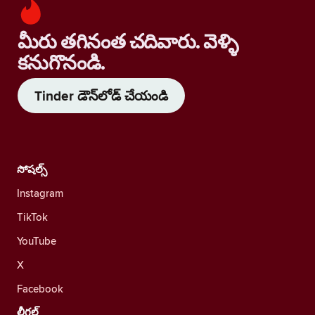
మీరు తగినంత చదివారు. వెళ్ళి
కనుగొనండి.
Tinder డౌన్‌లోడ్ చేయండి
సోషల్స్
Instagram
TikTok
YouTube
X
Facebook
లీగల్