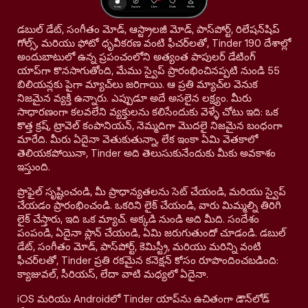
డబుల్ డేట్, సంగీతం మోడ్, ఆస్ట్రాలజీ మోడ్, పాస్‌పోర్ట్, రిలేషన్‌షిప్
గోల్స్, మరియు ఫోటో ధృవీకరణ వంటి ఫీచర్‌లతో, Tinder 190 దేశాల్లో
అందుబాటులో ఉన్న ప్రపంచంలోని అత్యంత పాపులర్ డేటింగ్
యాప్‌గా కొనసాగుతోంది, మేము స్వైప్ ప్రారంభించినప్పటి నుండి 55
బిలియన్లకు పైగా మ్యాచ్‌లు జరిగాయి. ఆ ప్రతి మ్యాచ్‌ల వెనుక
నిజమైన వ్యక్తి ఉన్నారు. ఎప్పుడూ అదే అసలైన లక్ష్యం. మీరు
సాధారణంగా కలవలేని వ్యక్తులను కలిసేందుకు వెళ్ళే చోటు ఇది: ఒక
కొత్త క్రష్, ట్రావెల్ కంపానియన్, నెమ్మదిగా మొదలై నిజమైన బంధంగా
మారేది. మీరు ఏదైనా వెతుకుతున్నా, లేక ఇంకా ఏమి వెతకాలో
తెలియకపోయినా, Tinder అది తెలుసుకునేందుకు మీకు అవకాశం
ఇస్తుంది.
ప్రొఫైల్ సృష్టించండి, మీ ప్రాధాన్యతలను సెట్ చేయండి, మరియు స్వైప్
చేయడం ప్రారంభించండి. ఒకరిని లైక్ చేయండి, వారు మిమ్మల్ని తిరిగి
లైక్ చేస్తారు, ఇది ఒక మ్యాచ్. అక్కడి నుండి అది మీది. సందేశం
పంపండి, ఏదైనా ప్లాన్ చేయండి, ఏమి జరుగుతుందో చూడండి. డబుల్
డేట్, సంగీతం మోడ్, పాస్‌పోర్ట్, కెమిస్ట్రీ, మరియు మరిన్ని వంటి
ఫీచర్‌లతో, Tinder ప్రతి రకమైన కనెక్షన్ కోసం రూపొందించబడింది:
క్యాజువల్, సీరియస్, లేదా వాటి మధ్యలో ఏదైనా.
iOS మరియు Androidలో Tinder యాప్‌ను ఉచితంగా డౌన్‌లోడ్