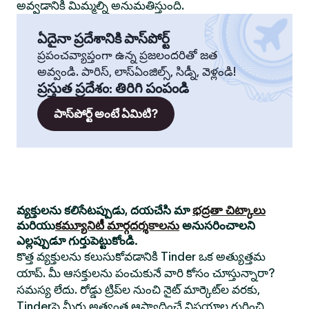
అవ్వడానికి మిమ్మల్ని అనుమతిస్తుంది.
ఏదైనా ప్రదేశానికి పాస్‌పోర్ట్
ప్రపంచవ్యాప్తంగా ఉన్న ప్రజలందరితో జత
అవ్వండి. పారిస్, లాస్‌ఏంజిల్స్, సిడ్నీ, వెళ్లండి!
ప్రస్తుత ప్రదేశం
:
తిరిగి పంపండి
పాస్‌పోర్ట్ అంటే ఏమిటి?
వ్యక్తులను కలిసేటప్పుడు, దయచేసి మా
భద్రతా చిట్కాలు
మరియు
కమ్యూనిటీ మార్గదర్శకాలను
అనుసరించాలని
ఎల్లప్పుడూ గుర్తుపెట్టుకోండి.
కొత్త వ్యక్తులను కలుసుకోవడానికి Tinder ఒక అత్యుత్తమ
యాప్. మీ ఆసక్తులను పంచుకునే వారి కోసం చూస్తున్నారా?
సమస్య లేదు. రోడ్డు ట్రిప్‌ల నుంచి నైట్ మార్కెట్‌ల వరకు,
Tinderపై మీరు అత్యంత ఆస్వాదించే విషయాల గురించి