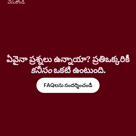
చేసుకోండి.
ఏవైనా ప్రశ్నలు ఉన్నాయా? ప్రతిఒక్కరికీ
కనీసం
ఒకటి ఉంటుంది.
FAQలను సందర్శించండి