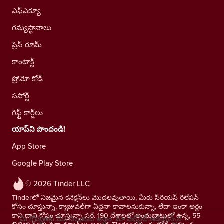
ఎఫ్ఎక్యూ
గమ్యస్థానాలు
ప్రెస్ రూమ్
కాంటాక్ట్
ప్రోమో కోడ్
సపోర్ట్
గిఫ్ట్ కార్డ్‌లు
యాప్‌ని పొందండి!
App Store
Google Play Store
© 2026 Tinder LLC
Tinderలో నిజమైన కనెక్షన్‌లు మొదలవుతాయి, మీరు సీరియస్ రిలేషన్
కోసం చూస్తున్నా, క్యాజువల్‌గా ఏదైనా కావాలనుకున్నా, లేదా ఇంకా అర్థం
కాని దాని కోసం చూస్తున్నా సరే. 190 దేశాలలో అందుబాటులో ఉన్న, 55
మీ గోప్యతకు మేం విలువను ఇస్తాం. మా వెబ్‌సైట్ ఆడియెన్స్‌ని