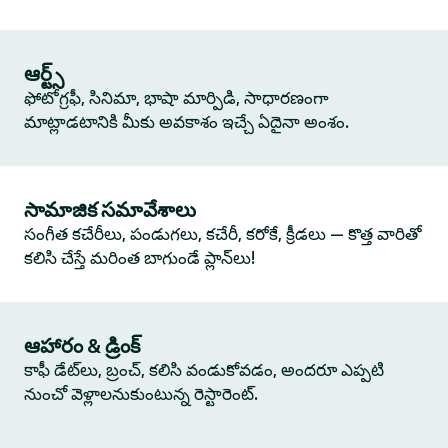
ఆర్ట్స్
ఫోటోగ్రఫీ, సినిమా, భాషా మార్పిడి, సాధారణంగా
మాట్లాడటానికి మీకు అవకాశం ఇచ్చే ఏదైనా అంశం.
సామాజిక సమావేశాలు
సంగీత కచేరీలు, పండుగలు, కచేరీ, కరోకే, క్రీడలు — కొత్త వారితో
కలిసి చేస్తే మరింత బాగుండే ప్లాన్‌లు!
ఆహారం & డ్రింక్
కాఫీ డేట్‌లు, బ్రంచ్, కలిసి వండుకోవడం, అందరూ ఎప్పటి
నుంచో వెళ్లాలనుకుంటున్న రెస్టారెంట్.