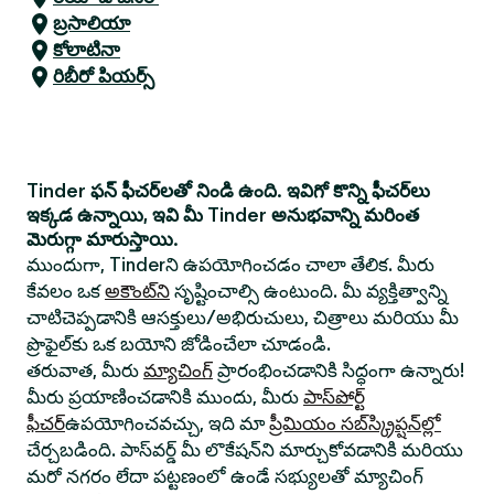
బ్రసాలియా
కోలాటినా
రిబీరో పియర్స్
Tinder ఫన్ ఫీచర్‌లతో నిండి ఉంది. ఇవిగో కొన్ని ఫీచర్‌లు
ఇక్కడ ఉన్నాయి, ఇవి మీ Tinder అనుభవాన్ని మరింత
మెరుగ్గా మారుస్తాయి.
ముందుగా, Tinderని ఉపయోగించడం చాలా తేలిక. మీరు
కేవలం ఒక
అకౌంట్‌ని
సృష్టించాల్సి ఉంటుంది. మీ వ్యక్తిత్వాన్ని
చాటిచెప్పడానికి ఆసక్తులు/అభిరుచులు, చిత్రాలు మరియు మీ
ప్రొఫైల్‌కు ఒక బయోని జోడించేలా చూడండి.
తరువాత, మీరు
మ్యాచింగ్
ప్రారంభించడానికి సిద్ధంగా ఉన్నారు!
మీరు ప్రయాణించడానికి ముందు, మీరు
పాస్‌పోర్ట్
ఫీచర్
ఉపయోగించవచ్చు, ఇది మా
ప్రీమియం సబ్‌స్క్రిప్షన్‌ల్లో
చేర్చబడింది. పాస్‌వర్డ్ మీ లొకేషన్‌ని మార్చుకోవడానికి మరియు
మరో నగరం లేదా పట్టణంలో ఉండే సభ్యులతో మ్యాచింగ్