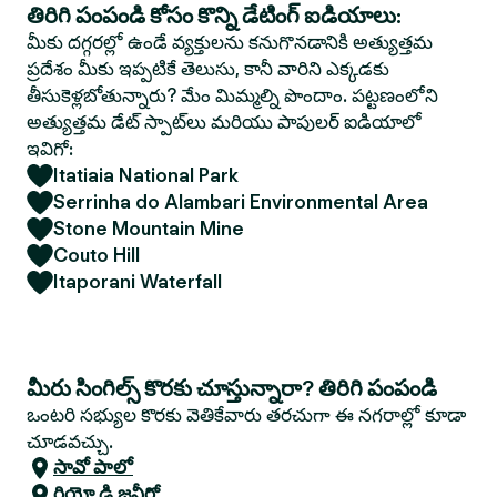
తిరిగి పంపండి కోసం కొన్ని డేటింగ్ ఐడియాలు:
మీకు దగ్గరల్లో ఉండే వ్యక్తులను కనుగొనడానికి అత్యుత్తమ
ప్రదేశం మీకు ఇప్పటికే తెలుసు, కానీ వారిని ఎక్కడకు
తీసుకెళ్లబోతున్నారు? మేం మిమ్మల్ని పొందాం. పట్టణంలోని
అత్యుత్తమ డేట్ స్పాట్‌లు మరియు పాపులర్ ఐడియాలో
ఇవిగో:
Itatiaia National Park
Serrinha do Alambari Environmental Area
Stone Mountain Mine
Couto Hill
Itaporani Waterfall
మీరు సింగిల్స్ కొరకు చూస్తున్నారా? తిరిగి పంపండి
ఒంటరి సభ్యుల కొరకు వెతికేవారు తరచుగా ఈ నగరాల్లో కూడా
చూడవచ్చు.
సావో పాలో
రియో డి జనీరో