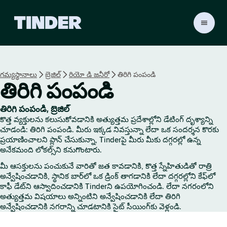
T
i
n
d
e
గమ్యస్థానాలు
బ్రెజిల్
రియో డి జనీరో
తిరిగి పంపండి
r
తిరిగి పంపండి
హో
మ్
తిరిగి పంపండి, బ్రెజిల్
కొత్త వ్యక్తులను కలుసుకోవడానికి అత్యుత్తమ ప్రదేశాల్లోని డేటింగ్ దృశ్యాన్ని
చూడండి: తిరిగి పంపండి. మీరు ఇక్కడ నివస్తున్నా లేదా ఒక సందర్శన కొరకు
ప్రయాణించాలని ప్లాన్ చేసుకున్నా, Tinderపై మీరు మీకు దగ్గరల్లో ఉన్న
అనేకమంది లోకల్స్‌ని కనుగొంటారు.
మీ ఆసక్తులను పంచుకునే వారితో జత కావడానికి, కొత్త స్నేహితుడితో రాత్రి
అన్వేషించడానికి, స్థానిక బార్‌లో ఒక డ్రింక్ తాగడానికి లేదా దగ్గరల్లోని కేఫ్‌లో
కాఫీ డేట్‌ని ఆస్వాదించడానికి Tinderని ఉపయోగించండి. లేదా నగరంలోని
అత్యుత్తమ విషయాలు అన్నింటిని అన్వేషించడానికి లేదా తిరిగి
అన్వేషించడానికి నగరాన్ని చూడటానికి సైట్ సీయింగ్‌కు వెళ్లండి.