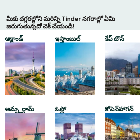
మీకు దగ్గరల్లోని మరిన్ని Tinder నగరాల్లో ఏమి
జరుగుతున్నదో చెక్ చేయండి!
ఆక్లాండ్
ఇస్తాంబుల్
కేప్ టౌన్
ఆమ్స్టర్డామ్
ఓస్లో
కోపెన్‌హాగన్