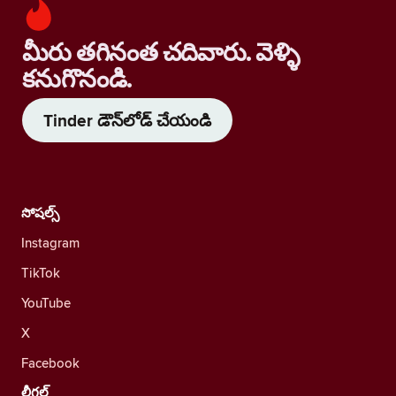
మీరు తగినంత చదివారు. వెళ్ళి
కనుగొనండి.
Tinder డౌన్‌లోడ్ చేయండి
సోషల్స్
Instagram
TikTok
YouTube
X
Facebook
లీగల్