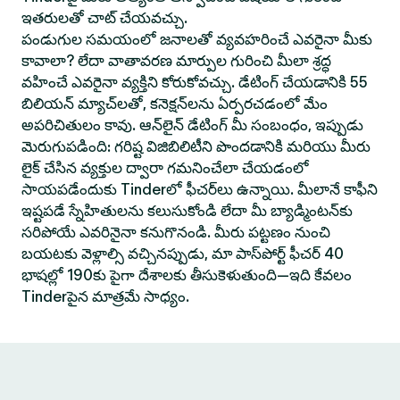
ఇతరులతో చాట్ చేయవచ్చు.
పండుగుల సమయంలో జనాలతో వ్యవహరించే ఎవరైనా మీకు
కావాలా? లేదా వాతావరణ మార్పుల గురించి మీలా శ్రద్ధ
వహించే ఎవరైనా వ్యక్తిని కోరుకోవచ్చు. డేటింగ్ చేయడానికి 55
బిలియన్ మ్యాచ్‌లతో, కనెక్షన్‌లను ఏర్పరచడంలో మేం
అపరిచితులం కావు. ఆన్‌లైన్ డేటింగ్ మీ సంబంధం, ఇప్పుడు
మెరుగుపడింది: గరిష్ట విజిబిలిటీని పొందడానికి మరియు మీరు
లైక్ చేసిన వ్యక్తుల ద్వారా గమనించేలా చేయడంలో
సాయపడేందుకు Tinderలో ఫీచర్‌లు ఉన్నాయి. మీలానే కాఫీని
ఇష్టపడే స్నేహితులను కలుసుకోండి లేదా మీ బ్యాడ్మింటన్‌కు
సరిపోయే ఎవరినైనా కనుగొనండి. మీరు పట్టణం నుంచి
బయటకు వెళ్లాల్సి వచ్చినప్పుడు, మా పాస్‌పోర్ట్ ఫీచర్ 40
భాషల్లో 190కు పైగా దేశాలకు తీసుకెళుతుంది—ఇది కేవలం
Tinderపైన మాత్రమే సాధ్యం.