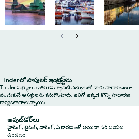
Tinderలో పాపులర్ ఇంట్రెస్ట్‌లు
Tinder సభ్యులు ఇతర కమ్యూనిటీ సభ్యులతో వారు సాధారణంగా
పంచుకునే ఆసక్తులను కనుగొంటారు. ఇవిగో ఇక్కడ కొన్ని సాధారణ
కార్యకలాపాలున్నాయి:
అవుట్‌డోర్‌లు
హైకింగ్, బైకింగ్, వాకింగ్, ఏ కారణంతో అయినా సరే బయట
ఉండటం.