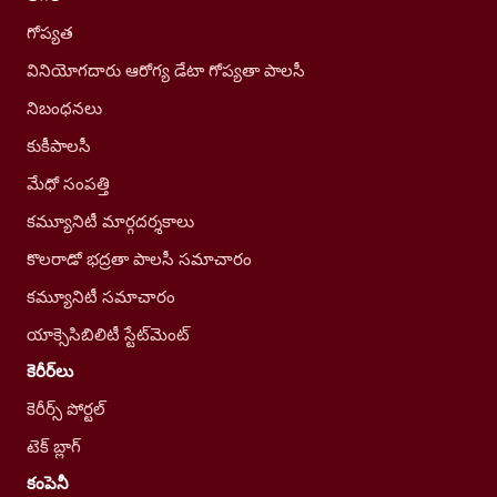
గోప్యత
వినియోగదారు ఆరోగ్య డేటా గోప్యతా పాలసీ
నిబంధనలు
కుకీపాలసీ
మేధో సంపత్తి
కమ్యూనిటీ మార్గదర్శకాలు
కొలరాడో భద్రతా పాలసీ సమాచారం
కమ్యూనిటీ సమాచారం
యాక్సెసిబిలిటీ స్టేట్‌మెంట్
కెరీర్‌లు
కెరీర్స్ పోర్టల్
టెక్ బ్లాగ్
కంపెనీ