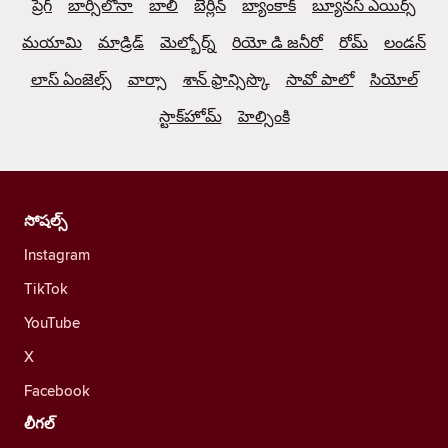
ప్రేగ్
బార్సిలోనా
బాలి
బెర్లిన్
బ్యాంకాక్
బ్యూనస్ ఎయిర్స్
మయామి
మాడ్రిడ్
మెల్బోర్న్
రియో డి జనీరో
రోమ్
లండన్
లాస్ ఏంజెల్స్
వార్సా
శాన్ ఫ్రాన్సిస్కొ
సావో పాలో
సియోల్
స్టాక్‌హోమ్
హెల్సింకి
సోషల్స్
Instagram
TikTok
YouTube
X
Facebook
లీగల్