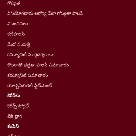
గోప్యత
వినియోగదారు ఆరోగ్య డేటా గోప్యతా పాలసీ
నిబంధనలు
కుకీపాలసీ
మేధో సంపత్తి
కమ్యూనిటీ మార్గదర్శకాలు
కొలరాడో భద్రతా పాలసీ సమాచారం
కమ్యూనిటీ సమాచారం
యాక్సెసిబిలిటీ స్టేట్‌మెంట్
కెరీర్‌లు
కెరీర్స్ పోర్టల్
టెక్ బ్లాగ్
కంపెనీ