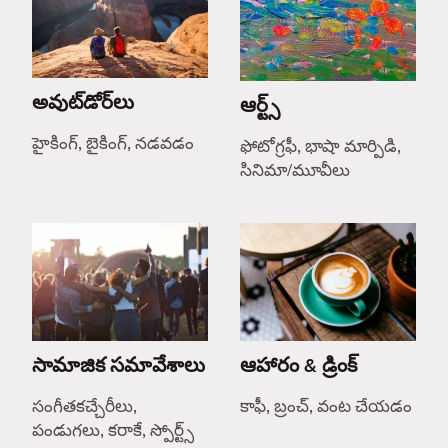
అవుట్‌డోర్‌లు
ఆర్ట్స్
హైకింగ్, బైకింగ్, నడవడం
ఫోటోగ్రఫీ, భాషా మార్పిడి,
సినిమా/మూవీలు
సామాజిక సమావేశాలు
ఆహారం & డ్రింక్
సంగీతకచ్చేరీలు,
కాఫీ, బ్రంచ్, వంట చేయడం
పండుగలు, కరాకే, స్పోర్ట్స్