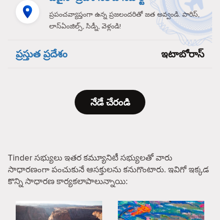
ప్రపంచవ్యాప్తంగా ఉన్న ప్రజలందరితో జత అవ్వండి. పారిస్,
లాస్‌ఏంజిల్స్, సిడ్నీ, వెళ్లండి!
ప్రస్తుత ప్రదేశం
ఇటాబోరాస్
నేడే చేరండి
Tinder సభ్యులు ఇతర కమ్యూనిటీ సభ్యులతో వారు
సాధారణంగా పంచుకునే ఆసక్తులను కనుగొంటారు. ఇవిగో ఇక్కడ
కొన్ని సాధారణ కార్యకలాపాలున్నాయి: