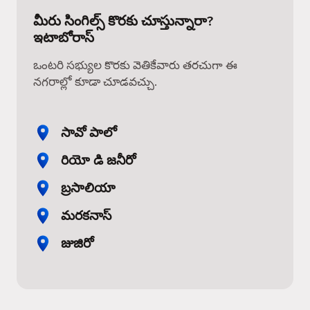
మీరు సింగిల్స్ కొరకు చూస్తున్నారా?
ఇటాబోరాస్
ఒంటరి సభ్యుల కొరకు వెతికేవారు తరచుగా ఈ
నగరాల్లో కూడా చూడవచ్చు.
సావో పాలో
రియో డి జనీరో
బ్రసాలియా
మరకనాస్
జుజిరో