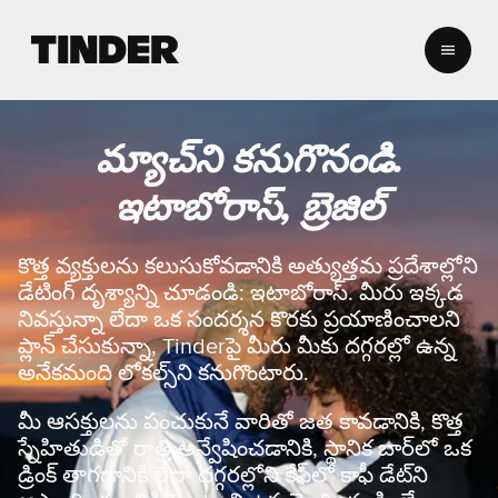
T
i
n
d
e
మ్యాచ్‌ని కనుగొనండి.
r
హో
ఇటాబోరాస్, బ్రెజిల్
మ్
కొత్త వ్యక్తులను కలుసుకోవడానికి అత్యుత్తమ ప్రదేశాల్లోని
డేటింగ్ దృశ్యాన్ని చూడండి: ఇటాబోరాస్. మీరు ఇక్కడ
నివస్తున్నా లేదా ఒక సందర్శన కొరకు ప్రయాణించాలని
ప్లాన్ చేసుకున్నా, Tinderపై మీరు మీకు దగ్గరల్లో ఉన్న
అనేకమంది లోకల్స్‌ని కనుగొంటారు.
మీ ఆసక్తులను పంచుకునే వారితో జత కావడానికి, కొత్త
స్నేహితుడితో రాత్రి అన్వేషించడానికి, స్థానిక బార్‌లో ఒక
డ్రింక్ తాగడానికి లేదా దగ్గరల్లోని కేఫ్‌లో కాఫీ డేట్‌ని