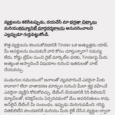
వ్యక్తులను కలిసేటప్పుడు, దయచేసి మా
భద్రతా చిట్కాలు
మరియు
కమ్యూనిటీ మార్గదర్శకాలను
అనుసరించాలని
ఎల్లప్పుడూ గుర్తుపెట్టుకోండి.
కొత్త వ్యక్తులను కలుసుకోవడానికి Tinder ఒక అత్యుత్తమ యాప్.
మీ ఆసక్తులను పంచుకునే వారి కోసం చూస్తున్నారా? సమస్య
లేదు. రోడ్డు ట్రిప్‌ల నుంచి నైట్ మార్కెట్‌ల వరకు, Tinderపై మీరు
అత్యంత ఆస్వాదించే విషయాల గురించి ఇతరులతో చాట్
చేయవచ్చు.
పండుగుల సమయంలో జనాలతో వ్యవహరించే ఎవరైనా మీకు
కావాలా? లేదా వాతావరణ మార్పుల గురించి మీలా శ్రద్ధ వహించే
ఎవరైనా వ్యక్తిని కోరుకోవచ్చు. డేటింగ్ చేయడానికి 55 బిలియన్
మ్యాచ్‌లతో, కనెక్షన్‌లను ఏర్పరచడంలో మేం అపరిచితులం కావు.
ఆన్‌లైన్ డేటింగ్ మీ సంబంధం, ఇప్పుడు మెరుగుపడింది: గరిష్ట
విజిబిలిటీని పొందడానికి మరియు మీరు లైక్ చేసిన వ్యక్తుల ద్వారా