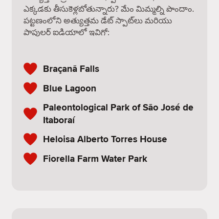
ఎక్కడకు తీసుకెళ్లబోతున్నారు? మేం మిమ్మల్ని పొందాం.
పట్టణంలోని అత్యుత్తమ డేట్ స్పాట్‌లు మరియు
పాపులర్ ఐడియాలో ఇవిగో:
Braçanã Falls
Blue Lagoon
Paleontological Park of São José de
Itaboraí
Heloisa Alberto Torres House
Fiorella Farm Water Park