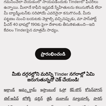
గమనించేలా చేయడంలో సాయపడేందుకు Tinderలో ఫీచర్‌లు
ఉన్నాయి. మీలానే కాఫీని ఇష్టపడే స్నేహితులను కలుసుకోండి లేదా
మీ బ్యాడ్మింటన్‌కు సరిపోయే ఎవరినైనా కనుగొనండి. మీరు
పట్టణం నుంచి బయటకు వెళ్లాల్సి వచ్చినప్పుడు, మా పాస్‌పోర్ట్
ఫీచర్ 40 భాషల్లో 190కు పైగా దేశాలకు తీసుకెళుతుంది—ఇది
కేవలం Tinderపైన మాత్రమే సాధ్యం.
ప్రారంభించండి
మీకు దగ్గరల్లోని మరిన్ని Tinder నగరాల్లో ఏమి
జరుగుతున్నదో చెక్ చేయండి!
ఆక్లాండ్
ఆమ్స్టర్డామ్
ఇస్తాంబుల్
ఓస్లో
కేప్ టౌన్
కోపెన్‌హాగన్
టెల్ అవీవ్
టోక్యో
డబ్లిన్
తైపీ
దుబాయ్
న్యూయార్క్
పారిస్