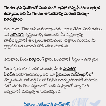
Tinder ఫన్ ఫీచర్‌లతో నిండి ఉంది. ఇవిగో కొన్ని ఫీచర్‌లు ఇక్కడ
ఉన్నాయి, ఇవి మీ Tinder అనుభవాన్ని మరింత మెరుగ్గా
మారుస్తాయి.
ముందుగా, Tinderని ఉపయోగించడం చాలా తేలిక. మీరు కేవలం
ఒక
అకౌంట్‌ని
సృష్టించాల్సి ఉంటుంది. మీ వ్యక్తిత్వాన్ని
చాటిచెప్పడానికి ఆసక్తులు/అభిరుచులు, చిత్రాలు మరియు మీ
ప్రొఫైల్‌కు ఒక బయోని జోడించేలా చూడండి.
తరువాత, మీరు
మ్యాచింగ్
ప్రారంభించడానికి సిద్ధంగా ఉన్నారు!
మీరు ప్రయాణించడానికి ముందు, మీరు
పాస్‌పోర్ట్
ఫీచర్
ఉపయోగించవచ్చు, ఇది మా
ప్రీమియం సబ్‌స్క్రిప్షన్‌ల్లో
చేర్చబడింది. పాస్‌వర్డ్ మీ లొకేషన్‌ని మార్చుకోవడానికి మరియు
మరో నగరం లేదా పట్టణంలో ఉండే సభ్యులతో మ్యాచింగ్
అవ్వడానికి మిమ్మల్ని అనుమతిస్తుంది.
ఏదైనా ప్రదేశానికి పాస్‌పోర్ట్