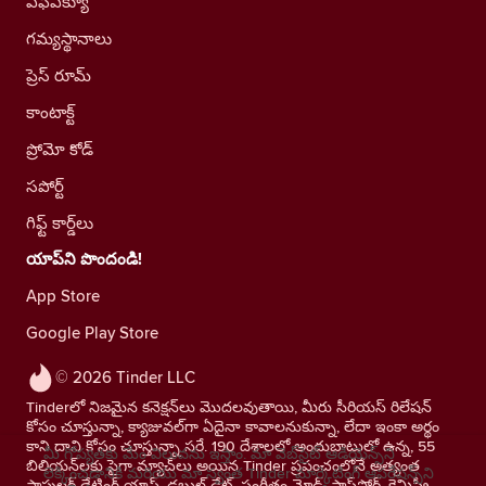
ఎఫ్ఎక్యూ
గమ్యస్థానాలు
ప్రెస్ రూమ్
కాంటాక్ట్
ప్రోమో కోడ్
సపోర్ట్
గిఫ్ట్ కార్డ్‌లు
యాప్‌ని పొందండి!
App Store
Google Play Store
© 2026 Tinder LLC
Tinderలో నిజమైన కనెక్షన్‌లు మొదలవుతాయి, మీరు సీరియస్ రిలేషన్
కోసం చూస్తున్నా, క్యాజువల్‌గా ఏదైనా కావాలనుకున్నా, లేదా ఇంకా అర్థం
కాని దాని కోసం చూస్తున్నా సరే. 190 దేశాలలో అందుబాటులో ఉన్న, 55
మీ గోప్యతకు మేం విలువను ఇస్తాం. మా వెబ్‌సైట్ ఆడియెన్స్‌ని
బిలియన్‌లకు పైగా మ్యాచ్‌లు అయిన Tinder ప్రపంచంలోనే అత్యంత
లెక్కించడానికి మరియు మా స్వంత Tinder మార్కెటింగ్ ఆపరేషన్స్‌ని
పాపులర్ డేటింగ్ యాప్. డబుల్ డేట్, సంగీతం మోడ్, పాస్‌పోర్ట్, కెమిస్ట్రీ