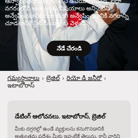
ఆస్వాదించడానికి Tinderని ఉపయోగించండి. లేదా
నగరంలోని అత్యుత్తమ విషయాలు అన్నింటిని
అన్వేషించడానికి లేదా తిరిగి అన్వేషించడానికి నగరాన్ని
చూడటానికి సైట్ సీయింగ్‌కు వెళ్లండి.
నేడే చేరండి
గమ్యస్థానాలు
›
బ్రెజిల్
›
రియో డి జనీరో
›
ఇటాబోరాస్
డేటింగ్ ఆలోచనలు. ఇటాబోరాస్, బ్రెజిల్
మీకు దగ్గరల్లో ఉండే వ్యక్తులను కనుగొనడానికి
అత్యుత్తమ ప్రదేశం మీకు ఇప్పటికే తెలుసు, కానీ వారిని