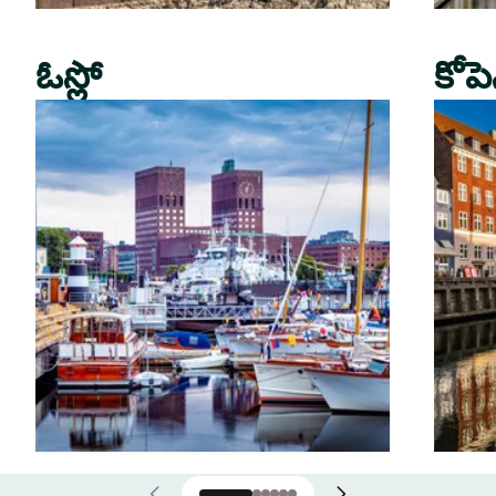
ఓస్లో
కోపె