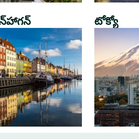
న్‌హాగన్
టోక్యో