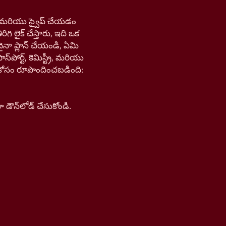
డి, మరియు స్వైప్ చేయడం
ిగి లైక్ చేస్తారు, ఇది ఒక
ైనా ప్లాన్ చేయండి, ఏమి
ోర్ట్, కెమిస్ట్రీ, మరియు
న్ కోసం రూపొందించబడింది:
ౌన్‌లోడ్ చేసుకోండి.