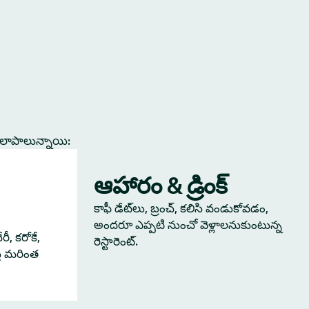
కలాపాలున్నాయి:
ఆహారం & డ్రింక్
కాఫీ డేట్‌లు, బ్రంచ్, కలిసి వండుకోవడం,
అందరూ ఎప్పటి నుంచో వెళ్లాలనుకుంటున్న
ీ, కరోకే,
రెస్టారెంట్.
్తే మరింత