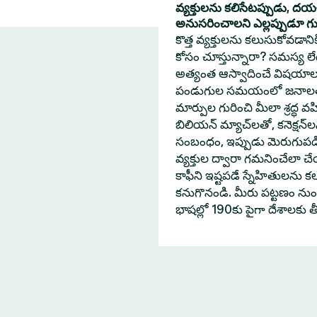
వ్యక్తులను కలిసేటప్పుడు, ద
అనుసరించాలని ఎల్లప్పుడూ గుర్త
కొత్త వ్యక్తులను కలుసుకోవడా
కోసం చూస్తున్నారా? సమస్య లేదు
అత్యంత ఆస్వాదించే విషయాల
పండుగుల సమయంలో జనాలతో 
మార్పుల గురించి మీలా శ్రద్ధ వహ
బిలియన్ మ్యాచ్‌లతో, కనెక్షన్
సంబంధం, ఇప్పుడు మెరుగుపడింద
వ్యక్తుల ద్వారా గమనించేలా
కాఫీని ఇష్టపడే స్నేహితులను క
కనుగొనండి. మీరు పట్టణం నుంచి
భాషల్లో 190కు పైగా దేశాలకు 