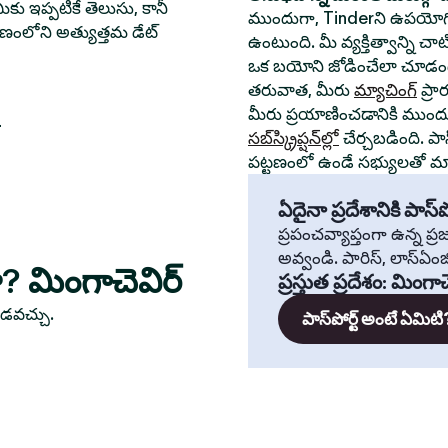
ీకు ఇప్పటికే తెలుసు, కానీ
ముందుగా, Tinderని ఉపయోగి
్టణంలోని అత్యుత్తమ డేట్
ఉంటుంది. మీ వ్యక్తిత్వాన్ని చ
ఒక బయోని జోడించేలా చూడండ
తరువాత, మీరు
మ్యాచింగ్
ప్రా
మీరు ప్రయాణించడానికి ముంద
r
సబ్‌స్క్రిప్షన్‌ల్లో
చేర్చబడింది. పా
పట్టణంలో ఉండే సభ్యులతో మ్యా
ఏదైనా ప్రదేశానికి పాస్‌పో
ప్రపంచవ్యాప్తంగా ఉన్న ప
అవ్వండి. పారిస్, లాస్‌ఏంజిల్
ా? మింగాచెవిర్
ప్రస్తుత ప్రదేశం
:
మింగాచ
ూడవచ్చు.
పాస్‌పోర్ట్ అంటే ఏమిటి