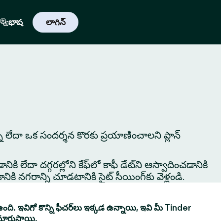
భాష
లాగిన్
న్నా లేదా ఒక సందర్శన కొరకు ప్రయాణించాలని ప్లాన్
ికి లేదా దగ్గరల్లోని కేఫ్‌లో కాఫీ డేట్‌ని ఆస్వాదించడానికి
ి నగరాన్ని చూడటానికి సైట్ సీయింగ్‌కు వెళ్లండి.
ంది. ఇవిగో కొన్ని ఫీచర్‌లు ఇక్కడ ఉన్నాయి, ఇవి మీ Tinder
మారుస్తాయి.