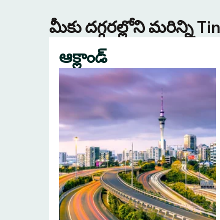
మీకు దగ్గరల్లోని మరిన్ని 
ఆక్లాండ్