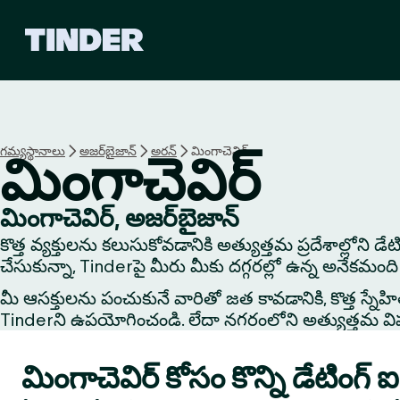
T
i
n
d
e
r
హో
గమ్యస్థానాలు
అజర్‌బైజాన్
అరన్
మింగాచెవిర్
మింగాచెవిర్
మ్
మింగాచెవిర్, అజర్‌బైజాన్
కొత్త వ్యక్తులను కలుసుకోవడానికి అత్యుత్తమ ప్రదేశాల్లోని డ
చేసుకున్నా, Tinderపై మీరు మీకు దగ్గరల్లో ఉన్న అనేకమంది 
మీ ఆసక్తులను పంచుకునే వారితో జత కావడానికి, కొత్త స్నేహితుడి
Tinderని ఉపయోగించండి. లేదా నగరంలోని అత్యుత్తమ విషయాలు
మింగాచెవిర్ కోసం కొన్ని డేటింగ