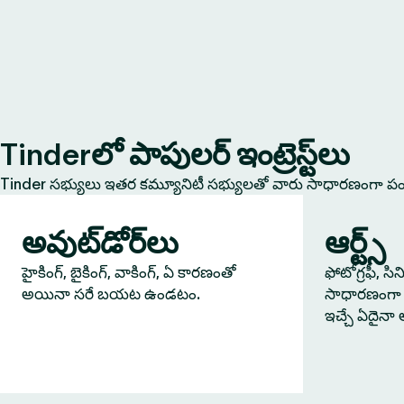
Tinderలో పాపులర్ ఇంట్రెస్ట్‌లు
Tinder సభ్యులు ఇతర కమ్యూనిటీ సభ్యులతో వారు సాధారణంగా పంచు
అవుట్‌డోర్‌లు
ఆర్ట్స్
హైకింగ్, బైకింగ్, వాకింగ్, ఏ కారణంతో
ఫోటోగ్రఫీ, సి
అయినా సరే బయట ఉండటం.
సాధారణంగా 
ఇచ్చే ఏదైనా