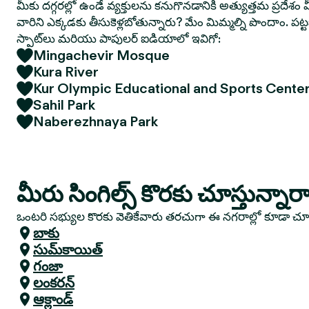
మీకు దగ్గరల్లో ఉండే వ్యక్తులను కనుగొనడానికి అత్యుత్తమ ప్రదేశం మ
వారిని ఎక్కడకు తీసుకెళ్లబోతున్నారు? మేం మిమ్మల్ని పొందాం. పట
స్పాట్‌లు మరియు పాపులర్ ఐడియాలో ఇవిగో:
Mingachevir Mosque
Kura River
Kur Olympic Educational and Sports Cente
Sahil Park
Naberezhnaya Park
మీరు సింగిల్స్ కొరకు చూస్తున్నార
ఒంటరి సభ్యుల కొరకు వెతికేవారు తరచుగా ఈ నగరాల్లో కూడా చ
బాకు
సుమ్‌కాయిత్
గంజా
లంకరన్
ఆక్లాండ్