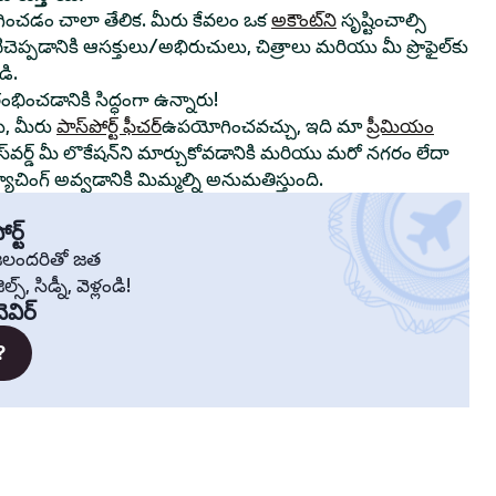
ంచడం చాలా తేలిక. మీరు కేవలం ఒక
అకౌంట్‌ని
సృష్టించాల్సి
ాటిచెప్పడానికి ఆసక్తులు/అభిరుచులు, చిత్రాలు మరియు మీ ప్రొఫైల్‌కు
ి.
రంభించడానికి సిద్ధంగా ఉన్నారు!
ు, మీరు
పాస్‌పోర్ట్ ఫీచర్
ఉపయోగించవచ్చు, ఇది మా
ప్రీమియం
స్‌వర్డ్ మీ లొకేషన్‌ని మార్చుకోవడానికి మరియు మరో నగరం లేదా
చింగ్ అవ్వడానికి మిమ్మల్ని అనుమతిస్తుంది.
ర్ట్
్రజలందరితో జత
స్, సిడ్నీ, వెళ్లండి!
ెవిర్
?