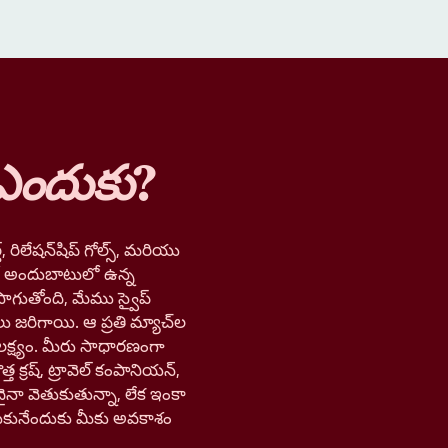
ఎందుకు
?
, రిలేషన్‌షిప్ గోల్స్, మరియు
లో అందుబాటులో ఉన్న
ాగుతోంది, మేము స్వైప్
లు జరిగాయి. ఆ ప్రతి మ్యాచ్‌ల
లక్ష్యం. మీరు సాధారణంగా
త క్రష్, ట్రావెల్ కంపానియన్,
నా వెతుకుతున్నా, లేక ఇంకా
ుకునేందుకు మీకు అవకాశం