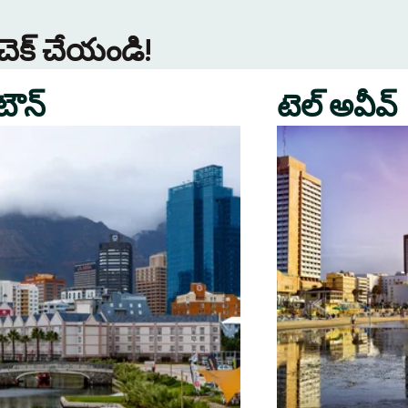
 చెక్ చేయండి!
 టౌన్
టెల్ అవీవ్