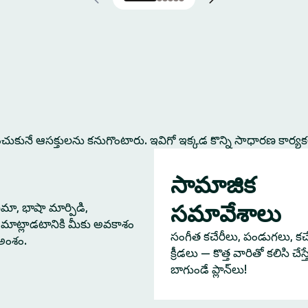
కునే ఆసక్తులను కనుగొంటారు. ఇవిగో ఇక్కడ కొన్ని సాధారణ కార్య
సామాజిక
సమావేశాలు
నిమా, భాషా మార్పిడి,
మాట్లాడటానికి మీకు అవకాశం
సంగీత కచేరీలు, పండుగలు, కచేర
 అంశం.
క్రీడలు — కొత్త వారితో కలిసి చేస
బాగుండే ప్లాన్‌లు!