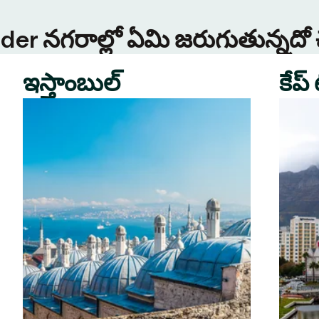
Tinder నగరాల్లో ఏమి జరుగుతున్నదో
ఇస్తాంబుల్
కేప్