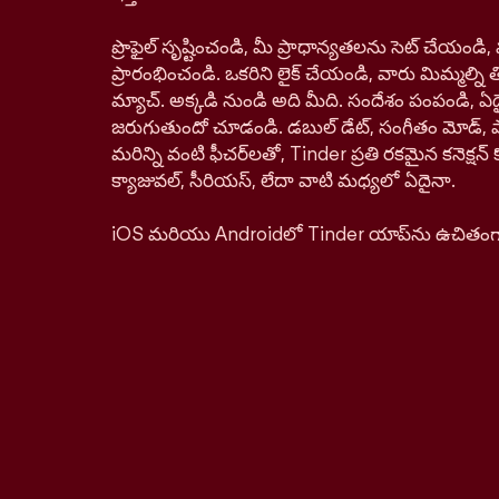
ప్రొఫైల్ సృష్టించండి, మీ ప్రాధాన్యతలను సెట్ చేయం
ప్రారంభించండి. ఒకరిని లైక్ చేయండి, వారు మిమ్మల్ని తిర
మ్యాచ్. అక్కడి నుండి అది మీది. సందేశం పంపండి, ఏద
జరుగుతుందో చూడండి. డబుల్ డేట్, సంగీతం మోడ్, పాస్‌ప
మరిన్ని వంటి ఫీచర్‌లతో, Tinder ప్రతి రకమైన కనెక్ష
క్యాజువల్, సీరియస్, లేదా వాటి మధ్యలో ఏదైనా.
iOS మరియు Androidలో Tinder యాప్‌ను ఉచితంగా డ