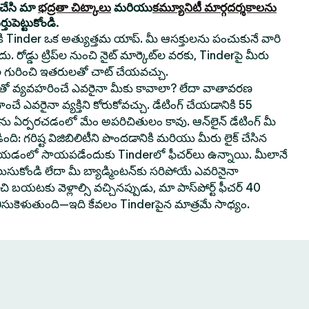
యచేసి మా
భద్రతా చిట్కాలు
మరియు
కమ్యూనిటీ మార్గదర్శకాలను
ుపెట్టుకోండి.
నికి Tinder ఒక అత్యుత్తమ యాప్. మీ ఆసక్తులను పంచుకునే వారి
. రోడ్డు ట్రిప్‌ల నుంచి నైట్ మార్కెట్‌ల వరకు, Tinderపై మీరు
 గురించి ఇతరులతో చాట్ చేయవచ్చు.
వ్యవహరించే ఎవరైనా మీకు కావాలా? లేదా వాతావరణ
ించే ఎవరైనా వ్యక్తిని కోరుకోవచ్చు. డేటింగ్ చేయడానికి 55
‌లను ఏర్పరచడంలో మేం అపరిచితులం కావు. ఆన్‌లైన్ డేటింగ్ మీ
ి: గరిష్ట విజిబిలిటీని పొందడానికి మరియు మీరు లైక్ చేసిన
 చేయడంలో సాయపడేందుకు Tinderలో ఫీచర్‌లు ఉన్నాయి. మీలానే
లుసుకోండి లేదా మీ బ్యాడ్మింటన్‌కు సరిపోయే ఎవరినైనా
 బయటకు వెళ్లాల్సి వచ్చినప్పుడు, మా పాస్‌పోర్ట్ ఫీచర్ 40
తీసుకెళుతుంది—ఇది కేవలం Tinderపైన మాత్రమే సాధ్యం.