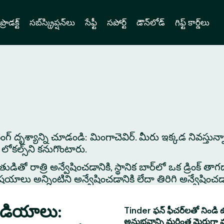
ప్రొడక్ట్
సబ్‌స్క్రిప్షన్‌లు
సేఫ్టీ
సపోర్ట్
డౌన్‌లోడ్
గిఫ్ట్ కార్డ్‌లు
ేటింగ్ దృశ్యాన్ని చూడండి: మింగాచెవిర్. మీరు ఇక్కడ నివస్తు
లోకల్స్‌ని కనుగొంటారు.
తో రాత్రి అన్వేషించడానికి, స్థానిక బార్‌లో ఒక డ్రింక్ తాగడాన
 అన్నింటిని అన్వేషించడానికి లేదా తిరిగి అన్వేషించడానిక
్ ఐడియాలు:
Tinder ఫన్ ఫీచర్‌లతో నిండి ఉ
అనుభవాన్ని మరింత మెరుగ్గా 