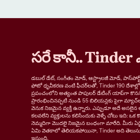
సరే కానీ.. Tinder
డబుల్ డేట్, సంగీతం మోడ్, ఆస్ట్రాలజీ మోడ్, పాస్‌పోర్ట్
ఫోటో ధృవీకరణ వంటి ఫీచర్‌లతో, Tinder 190 దేశాల్
ప్రపంచంలోని అత్యంత పాపులర్ డేటింగ్ యాప్‌గా కొనస
ప్రారంభించినప్పటి నుండి 55 బిలియన్లకు పైగా మ్యాచ్‌
వెనుక నిజమైన వ్యక్తి ఉన్నారు. ఎప్పుడూ అదే అసలైన 
కలవలేని వ్యక్తులను కలిసేందుకు వెళ్ళే చోటు ఇది: ఒక కొత్
నెమ్మదిగా మొదలై నిజమైన బంధంగా మారేది. మీరు ఏదై
ఏమి వెతకాలో తెలియకపోయినా, Tinder అది తెలుస
ఇస్తుంది.