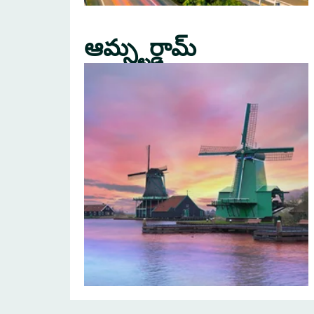
ఆమ్స్టర్డామ్