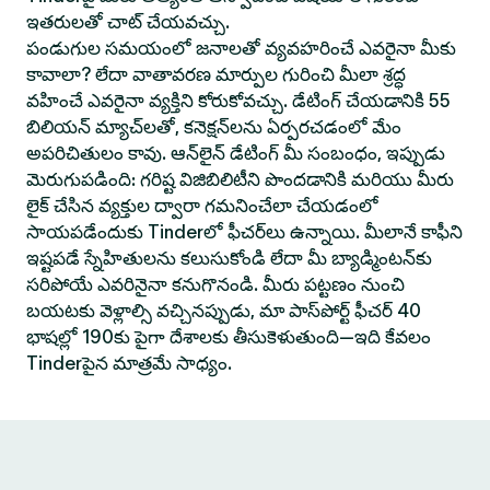
ఇతరులతో చాట్ చేయవచ్చు.
పండుగుల సమయంలో జనాలతో వ్యవహరించే ఎవరైనా మీకు
కావాలా? లేదా వాతావరణ మార్పుల గురించి మీలా శ్రద్ధ
వహించే ఎవరైనా వ్యక్తిని కోరుకోవచ్చు. డేటింగ్ చేయడానికి 55
బిలియన్ మ్యాచ్‌లతో, కనెక్షన్‌లను ఏర్పరచడంలో మేం
అపరిచితులం కావు. ఆన్‌లైన్ డేటింగ్ మీ సంబంధం, ఇప్పుడు
మెరుగుపడింది: గరిష్ట విజిబిలిటీని పొందడానికి మరియు మీరు
లైక్ చేసిన వ్యక్తుల ద్వారా గమనించేలా చేయడంలో
సాయపడేందుకు Tinderలో ఫీచర్‌లు ఉన్నాయి. మీలానే కాఫీని
ఇష్టపడే స్నేహితులను కలుసుకోండి లేదా మీ బ్యాడ్మింటన్‌కు
సరిపోయే ఎవరినైనా కనుగొనండి. మీరు పట్టణం నుంచి
బయటకు వెళ్లాల్సి వచ్చినప్పుడు, మా పాస్‌పోర్ట్ ఫీచర్ 40
భాషల్లో 190కు పైగా దేశాలకు తీసుకెళుతుంది—ఇది కేవలం
Tinderపైన మాత్రమే సాధ్యం.