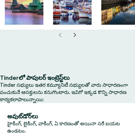
Tinderలో పాపులర్ ఇంట్రెస్ట్‌లు
Tinder సభ్యులు ఇతర కమ్యూనిటీ సభ్యులతో వారు సాధారణంగా
పంచుకునే ఆసక్తులను కనుగొంటారు. ఇవిగో ఇక్కడ కొన్ని సాధారణ
కార్యకలాపాలున్నాయి:
అవుట్‌డోర్‌లు
హైకింగ్, బైకింగ్, వాకింగ్, ఏ కారణంతో అయినా సరే బయట
ఉండటం.