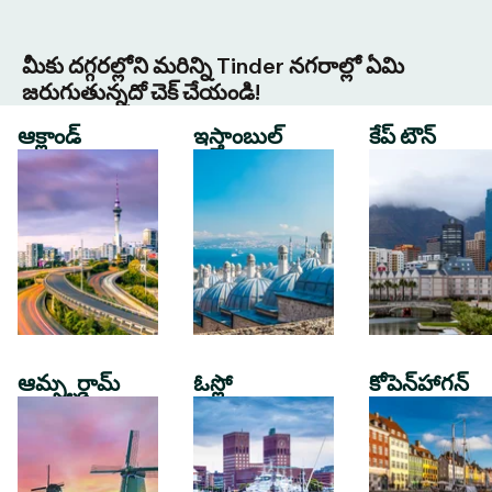
మీకు దగ్గరల్లోని మరిన్ని Tinder నగరాల్లో ఏమి
జరుగుతున్నదో చెక్ చేయండి!
ఆక్లాండ్
ఇస్తాంబుల్
కేప్ టౌన్
ఆమ్స్టర్డామ్
ఓస్లో
కోపెన్‌హాగన్