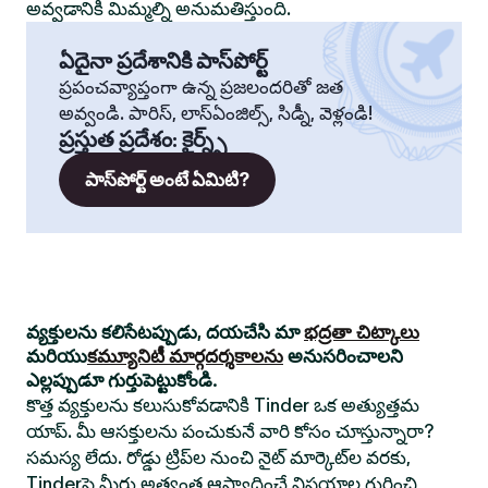
అవ్వడానికి మిమ్మల్ని అనుమతిస్తుంది.
ఏదైనా ప్రదేశానికి పాస్‌పోర్ట్
ప్రపంచవ్యాప్తంగా ఉన్న ప్రజలందరితో జత
అవ్వండి. పారిస్, లాస్‌ఏంజిల్స్, సిడ్నీ, వెళ్లండి!
ప్రస్తుత ప్రదేశం
:
కైర్న్స్
పాస్‌పోర్ట్ అంటే ఏమిటి?
వ్యక్తులను కలిసేటప్పుడు, దయచేసి మా
భద్రతా చిట్కాలు
మరియు
కమ్యూనిటీ మార్గదర్శకాలను
అనుసరించాలని
ఎల్లప్పుడూ గుర్తుపెట్టుకోండి.
కొత్త వ్యక్తులను కలుసుకోవడానికి Tinder ఒక అత్యుత్తమ
యాప్. మీ ఆసక్తులను పంచుకునే వారి కోసం చూస్తున్నారా?
సమస్య లేదు. రోడ్డు ట్రిప్‌ల నుంచి నైట్ మార్కెట్‌ల వరకు,
Tinderపై మీరు అత్యంత ఆస్వాదించే విషయాల గురించి