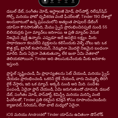
డబుల్ డేట్, సంగీతం మోడ్, ఆస్ట్రాలజీ మోడ్, పాస్‌పోర్ట్, రిలేషన్‌షిప్
గోల్స్, మరియు ఫోటో ధృవీకరణ వంటి ఫీచర్‌లతో, Tinder 190 దేశాల్లో
అందుబాటులో ఉన్న ప్రపంచంలోని అత్యంత పాపులర్ డేటింగ్
యాప్‌గా కొనసాగుతోంది, మేము స్వైప్ ప్రారంభించినప్పటి నుండి 55
బిలియన్లకు పైగా మ్యాచ్‌లు జరిగాయి. ఆ ప్రతి మ్యాచ్‌ల వెనుక
నిజమైన వ్యక్తి ఉన్నారు. ఎప్పుడూ అదే అసలైన లక్ష్యం. మీరు
సాధారణంగా కలవలేని వ్యక్తులను కలిసేందుకు వెళ్ళే చోటు ఇది: ఒక
కొత్త క్రష్, ట్రావెల్ కంపానియన్, నెమ్మదిగా మొదలై నిజమైన బంధంగా
మారేది. మీరు ఏదైనా వెతుకుతున్నా, లేక ఇంకా ఏమి వెతకాలో
తెలియకపోయినా, Tinder అది తెలుసుకునేందుకు మీకు అవకాశం
ఇస్తుంది.
ప్రొఫైల్ సృష్టించండి, మీ ప్రాధాన్యతలను సెట్ చేయండి, మరియు స్వైప్
చేయడం ప్రారంభించండి. ఒకరిని లైక్ చేయండి, వారు మిమ్మల్ని తిరిగి
లైక్ చేస్తారు, ఇది ఒక మ్యాచ్. అక్కడి నుండి అది మీది. సందేశం
పంపండి, ఏదైనా ప్లాన్ చేయండి, ఏమి జరుగుతుందో చూడండి. డబుల్
డేట్, సంగీతం మోడ్, పాస్‌పోర్ట్, కెమిస్ట్రీ, మరియు మరిన్ని వంటి
ఫీచర్‌లతో, Tinder ప్రతి రకమైన కనెక్షన్ కోసం రూపొందించబడింది:
క్యాజువల్, సీరియస్, లేదా వాటి మధ్యలో ఏదైనా.
iOS మరియు Androidలో Tinder యాప్‌ను ఉచితంగా డౌన్‌లోడ్