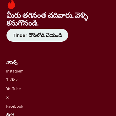
మీరు తగినంత చదివారు. వెళ్ళి
కనుగొనండి.
Tinder డౌన్‌లోడ్ చేయండి
సోషల్స్
Instagram
TikTok
YouTube
X
Facebook
లీగల్