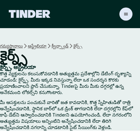
T
i
n
d
e
గమ్యస్థానాలు
ఆస్ట్రేలియా
క్వీన్స్లాండ్
కైర్న్స్
r
కైర్న్స్
హో
మ్
కైర్న్స్, ఆస్ట్రేలియా
కొత్త వ్యక్తులను కలుసుకోవడానికి అత్యుత్తమ ప్రదేశాల్లోని డేటింగ్ దృశ్యాన్ని
చూడండి: కైర్న్స్. మీరు ఇక్కడ నివస్తున్నా లేదా ఒక సందర్శన కొరకు
ప్రయాణించాలని ప్లాన్ చేసుకున్నా, Tinderపై మీరు మీకు దగ్గరల్లో ఉన్న
అనేకమంది లోకల్స్‌ని కనుగొంటారు.
మీ ఆసక్తులను పంచుకునే వారితో జత కావడానికి, కొత్త స్నేహితుడితో రాత్రి
అన్వేషించడానికి, స్థానిక బార్‌లో ఒక డ్రింక్ తాగడానికి లేదా దగ్గరల్లోని కేఫ్‌లో
కాఫీ డేట్‌ని ఆస్వాదించడానికి Tinderని ఉపయోగించండి. లేదా నగరంలోని
అత్యుత్తమ విషయాలు అన్నింటిని అన్వేషించడానికి లేదా తిరిగి
అన్వేషించడానికి నగరాన్ని చూడటానికి సైట్ సీయింగ్‌కు వెళ్లండి.