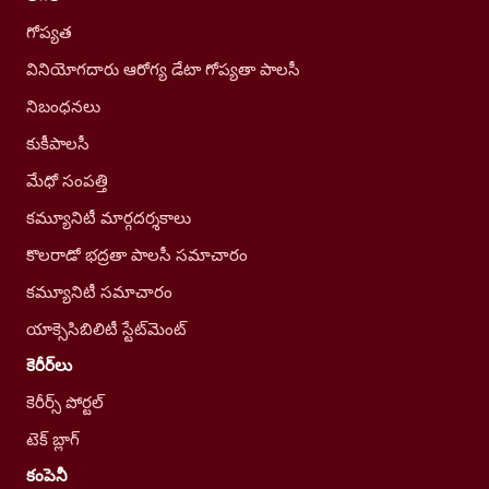
గోప్యత
వినియోగదారు ఆరోగ్య డేటా గోప్యతా పాలసీ
నిబంధనలు
కుకీపాలసీ
మేధో సంపత్తి
కమ్యూనిటీ మార్గదర్శకాలు
కొలరాడో భద్రతా పాలసీ సమాచారం
కమ్యూనిటీ సమాచారం
యాక్సెసిబిలిటీ స్టేట్‌మెంట్
కెరీర్‌లు
కెరీర్స్ పోర్టల్
టెక్ బ్లాగ్
కంపెనీ