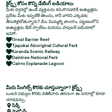
కైర్న్స్ కోసం కొన్ని డేటింగ్ ఐడియాలు:
మీకు దగ్గరల్లో ఉండే వ్యక్తులను కనుగొనడానికి అత్యుత్తమ
ప్రదేశం మీకు ఇప్పటికే తెలుసు, కానీ వారిని ఎక్కడకు
తీసుకెళ్లబోతున్నారు? మేం మిమ్మల్ని పొందాం. పట్టణంలోని
అత్యుత్తమ డేట్ స్పాట్‌లు మరియు పాపులర్ ఐడియాలో
ఇవిగో:
Great Barrier Reef
Tjapukai Aboriginal Cultural Park
Kuranda Scenic Railway
Daintree National Park
Cairns Esplanade Lagoon
మీరు సింగిల్స్ కొరకు చూస్తున్నారా? కైర్న్స్
ఒంటరి సభ్యుల కొరకు వెతికేవారు తరచుగా ఈ నగరాల్లో కూడా
చూడవచ్చు.
సిడ్నీ
మెల్బోర్న్