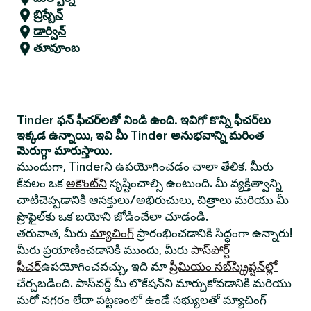
బ్రిస్బేన్
డార్విన్
తూవూంబ
Tinder ఫన్ ఫీచర్‌లతో నిండి ఉంది. ఇవిగో కొన్ని ఫీచర్‌లు
ఇక్కడ ఉన్నాయి, ఇవి మీ Tinder అనుభవాన్ని మరింత
మెరుగ్గా మారుస్తాయి.
ముందుగా, Tinderని ఉపయోగించడం చాలా తేలిక. మీరు
కేవలం ఒక
అకౌంట్‌ని
సృష్టించాల్సి ఉంటుంది. మీ వ్యక్తిత్వాన్ని
చాటిచెప్పడానికి ఆసక్తులు/అభిరుచులు, చిత్రాలు మరియు మీ
ప్రొఫైల్‌కు ఒక బయోని జోడించేలా చూడండి.
తరువాత, మీరు
మ్యాచింగ్
ప్రారంభించడానికి సిద్ధంగా ఉన్నారు!
మీరు ప్రయాణించడానికి ముందు, మీరు
పాస్‌పోర్ట్
ఫీచర్
ఉపయోగించవచ్చు, ఇది మా
ప్రీమియం సబ్‌స్క్రిప్షన్‌ల్లో
చేర్చబడింది. పాస్‌వర్డ్ మీ లొకేషన్‌ని మార్చుకోవడానికి మరియు
మరో నగరం లేదా పట్టణంలో ఉండే సభ్యులతో మ్యాచింగ్