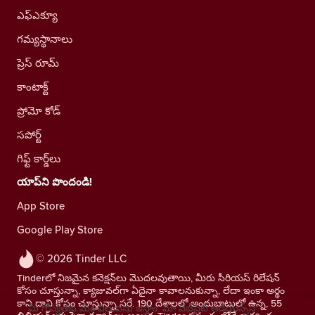
ఎఫ్ఎక్యూ
గమ్యస్థానాలు
ప్రెస్ రూమ్
కాంటాక్ట్
ప్రోమో కోడ్
సపోర్ట్
గిఫ్ట్ కార్డ్‌లు
యాప్‌ని పొందండి!
App Store
Google Play Store
© 2026 Tinder LLC
Tinderలో నిజమైన కనెక్షన్‌లు మొదలవుతాయి, మీరు సీరియస్ రిలేషన్
కోసం చూస్తున్నా, క్యాజువల్‌గా ఏదైనా కావాలనుకున్నా, లేదా ఇంకా అర్థం
కాని దాని కోసం చూస్తున్నా సరే. 190 దేశాలలో అందుబాటులో ఉన్న, 55
మీ గోప్యతకు మేం విలువను ఇస్తాం. మా వెబ్‌సైట్ ఆడియెన్స్‌ని