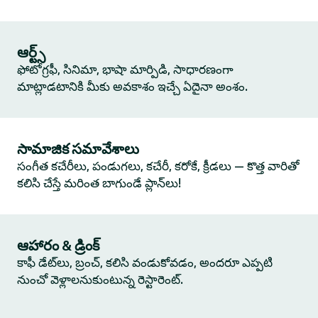
ఆర్ట్స్
ఫోటోగ్రఫీ, సినిమా, భాషా మార్పిడి, సాధారణంగా
మాట్లాడటానికి మీకు అవకాశం ఇచ్చే ఏదైనా అంశం.
సామాజిక సమావేశాలు
సంగీత కచేరీలు, పండుగలు, కచేరీ, కరోకే, క్రీడలు — కొత్త వారితో
కలిసి చేస్తే మరింత బాగుండే ప్లాన్‌లు!
ఆహారం & డ్రింక్
కాఫీ డేట్‌లు, బ్రంచ్, కలిసి వండుకోవడం, అందరూ ఎప్పటి
నుంచో వెళ్లాలనుకుంటున్న రెస్టారెంట్.