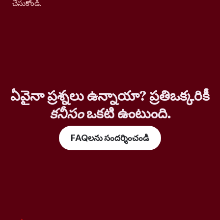
చేసుకోండి.
ఏవైనా ప్రశ్నలు ఉన్నాయా? ప్రతిఒక్కరికీ
కనీసం
ఒకటి ఉంటుంది.
FAQలను సందర్శించండి