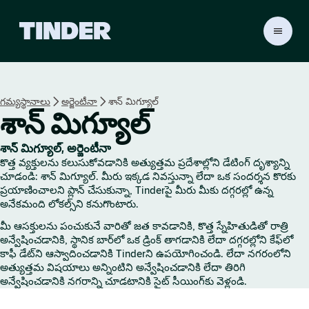
T
i
n
d
e
గమ్యస్థానాలు
అర్జెంటీనా
శాన్ మిగ్యూల్
r
శాన్ మిగ్యూల్
హో
మ్
శాన్ మిగ్యూల్, అర్జెంటీనా
కొత్త వ్యక్తులను కలుసుకోవడానికి అత్యుత్తమ ప్రదేశాల్లోని డేటింగ్ దృశ్యాన్ని
చూడండి: శాన్ మిగ్యూల్. మీరు ఇక్కడ నివస్తున్నా లేదా ఒక సందర్శన కొరకు
ప్రయాణించాలని ప్లాన్ చేసుకున్నా, Tinderపై మీరు మీకు దగ్గరల్లో ఉన్న
అనేకమంది లోకల్స్‌ని కనుగొంటారు.
మీ ఆసక్తులను పంచుకునే వారితో జత కావడానికి, కొత్త స్నేహితుడితో రాత్రి
అన్వేషించడానికి, స్థానిక బార్‌లో ఒక డ్రింక్ తాగడానికి లేదా దగ్గరల్లోని కేఫ్‌లో
కాఫీ డేట్‌ని ఆస్వాదించడానికి Tinderని ఉపయోగించండి. లేదా నగరంలోని
అత్యుత్తమ విషయాలు అన్నింటిని అన్వేషించడానికి లేదా తిరిగి
అన్వేషించడానికి నగరాన్ని చూడటానికి సైట్ సీయింగ్‌కు వెళ్లండి.