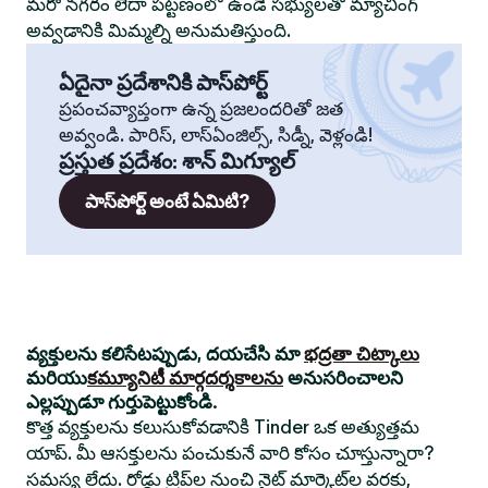
మరో నగరం లేదా పట్టణంలో ఉండే సభ్యులతో మ్యాచింగ్
అవ్వడానికి మిమ్మల్ని అనుమతిస్తుంది.
ఏదైనా ప్రదేశానికి పాస్‌పోర్ట్
ప్రపంచవ్యాప్తంగా ఉన్న ప్రజలందరితో జత
అవ్వండి. పారిస్, లాస్‌ఏంజిల్స్, సిడ్నీ, వెళ్లండి!
ప్రస్తుత ప్రదేశం
:
శాన్ మిగ్యూల్
పాస్‌పోర్ట్ అంటే ఏమిటి?
వ్యక్తులను కలిసేటప్పుడు, దయచేసి మా
భద్రతా చిట్కాలు
మరియు
కమ్యూనిటీ మార్గదర్శకాలను
అనుసరించాలని
ఎల్లప్పుడూ గుర్తుపెట్టుకోండి.
కొత్త వ్యక్తులను కలుసుకోవడానికి Tinder ఒక అత్యుత్తమ
యాప్. మీ ఆసక్తులను పంచుకునే వారి కోసం చూస్తున్నారా?
సమస్య లేదు. రోడ్డు ట్రిప్‌ల నుంచి నైట్ మార్కెట్‌ల వరకు,