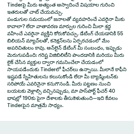
Tinderపై మీరు అత్యంత ఆస్వాదించే విషయాల గురించి
ఇతరులతో చాట్ చేయవచ్చు.
పండుగుల సమయంలో జనాలతో వ్యవహరించే ఎవరైనా మీకు
కావాలా? లేదా వాతావరణ మార్పుల గురించి మీలా శ్రద్ధ
వహించే ఎవరైనా వ్యక్తిని కోరుకోవచ్చు. డేటింగ్ చేయడానికి 55
బిలియన్ మ్యాచ్‌లతో, కనెక్షన్‌లను ఏర్పరచడంలో మేం
అపరిచితులం కావు. ఆన్‌లైన్ డేటింగ్ మీ సంబంధం, ఇప్పుడు
మెరుగుపడింది: గరిష్ట విజిబిలిటీని పొందడానికి మరియు మీరు
లైక్ చేసిన వ్యక్తుల ద్వారా గమనించేలా చేయడంలో
సాయపడేందుకు Tinderలో ఫీచర్‌లు ఉన్నాయి. మీలానే కాఫీని
ఇష్టపడే స్నేహితులను కలుసుకోండి లేదా మీ బ్యాడ్మింటన్‌కు
సరిపోయే ఎవరినైనా కనుగొనండి. మీరు పట్టణం నుంచి
బయటకు వెళ్లాల్సి వచ్చినప్పుడు, మా పాస్‌పోర్ట్ ఫీచర్ 40
భాషల్లో 190కు పైగా దేశాలకు తీసుకెళుతుంది—ఇది కేవలం
Tinderపైన మాత్రమే సాధ్యం.