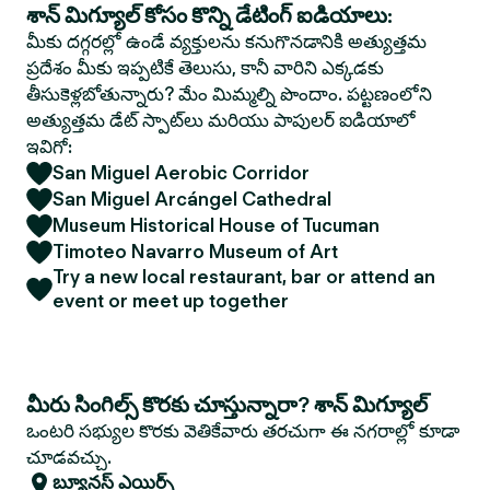
శాన్ మిగ్యూల్ కోసం కొన్ని డేటింగ్ ఐడియాలు:
మీకు దగ్గరల్లో ఉండే వ్యక్తులను కనుగొనడానికి అత్యుత్తమ
ప్రదేశం మీకు ఇప్పటికే తెలుసు, కానీ వారిని ఎక్కడకు
తీసుకెళ్లబోతున్నారు? మేం మిమ్మల్ని పొందాం. పట్టణంలోని
అత్యుత్తమ డేట్ స్పాట్‌లు మరియు పాపులర్ ఐడియాలో
ఇవిగో:
San Miguel Aerobic Corridor
San Miguel Arcángel Cathedral
Museum Historical House of Tucuman
Timoteo Navarro Museum of Art
Try a new local restaurant, bar or attend an
event or meet up together
మీరు సింగిల్స్ కొరకు చూస్తున్నారా? శాన్ మిగ్యూల్
ఒంటరి సభ్యుల కొరకు వెతికేవారు తరచుగా ఈ నగరాల్లో కూడా
చూడవచ్చు.
బ్యూనస్ ఎయిర్స్