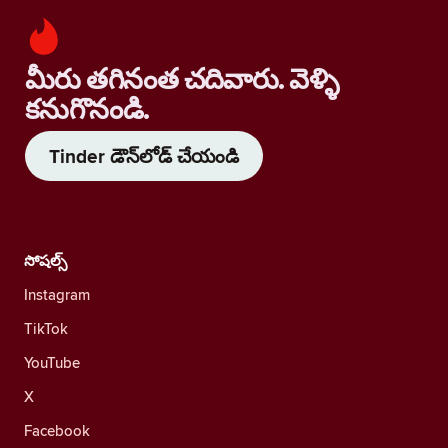
మీరు తగినంత చదివారు. వెళ్ళి
కనుగొనండి.
Tinder డౌన్‌లోడ్ చేయండి
సోషల్స్
Instagram
TikTok
YouTube
X
Facebook