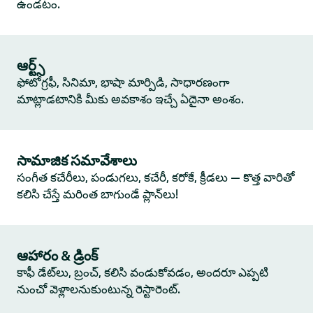
ఉండటం.
ఆర్ట్స్
ఫోటోగ్రఫీ, సినిమా, భాషా మార్పిడి, సాధారణంగా
మాట్లాడటానికి మీకు అవకాశం ఇచ్చే ఏదైనా అంశం.
సామాజిక సమావేశాలు
సంగీత కచేరీలు, పండుగలు, కచేరీ, కరోకే, క్రీడలు — కొత్త వారితో
కలిసి చేస్తే మరింత బాగుండే ప్లాన్‌లు!
ఆహారం & డ్రింక్
కాఫీ డేట్‌లు, బ్రంచ్, కలిసి వండుకోవడం, అందరూ ఎప్పటి
నుంచో వెళ్లాలనుకుంటున్న రెస్టారెంట్.