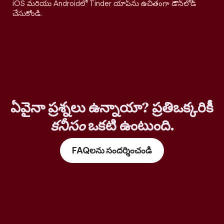
iOS మరియు Androidలో Tinder యాప్‌ను ఉచితంగా డౌన్‌లోడ్
చేసుకోండి.
ఏవైనా ప్రశ్నలు ఉన్నాయా? ప్రతిఒక్కరికీ
కనీసం
ఒకటి ఉంటుంది.
FAQలను సందర్శించండి