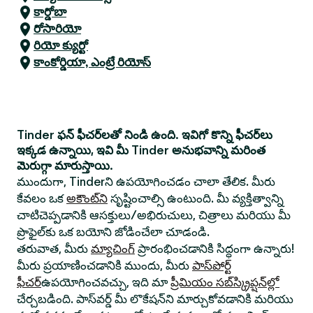
కార్డోబా
రోసారియో
రియో క్యుర్టో
కాంకోర్డియా, ఎంట్రే రియోస్
Tinder ఫన్ ఫీచర్‌లతో నిండి ఉంది. ఇవిగో కొన్ని ఫీచర్‌లు
ఇక్కడ ఉన్నాయి, ఇవి మీ Tinder అనుభవాన్ని మరింత
మెరుగ్గా మారుస్తాయి.
ముందుగా, Tinderని ఉపయోగించడం చాలా తేలిక. మీరు
కేవలం ఒక
అకౌంట్‌ని
సృష్టించాల్సి ఉంటుంది. మీ వ్యక్తిత్వాన్ని
చాటిచెప్పడానికి ఆసక్తులు/అభిరుచులు, చిత్రాలు మరియు మీ
ప్రొఫైల్‌కు ఒక బయోని జోడించేలా చూడండి.
తరువాత, మీరు
మ్యాచింగ్
ప్రారంభించడానికి సిద్ధంగా ఉన్నారు!
మీరు ప్రయాణించడానికి ముందు, మీరు
పాస్‌పోర్ట్
ఫీచర్
ఉపయోగించవచ్చు, ఇది మా
ప్రీమియం సబ్‌స్క్రిప్షన్‌ల్లో
చేర్చబడింది. పాస్‌వర్డ్ మీ లొకేషన్‌ని మార్చుకోవడానికి మరియు