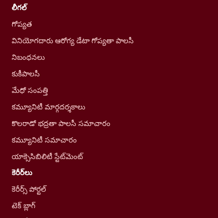
లీగల్
గోప్యత
వినియోగదారు ఆరోగ్య డేటా గోప్యతా పాలసీ
నిబంధనలు
కుకీపాలసీ
మేధో సంపత్తి
కమ్యూనిటీ మార్గదర్శకాలు
కొలరాడో భద్రతా పాలసీ సమాచారం
కమ్యూనిటీ సమాచారం
యాక్సెసిబిలిటీ స్టేట్‌మెంట్
కెరీర్‌లు
కెరీర్స్ పోర్టల్
టెక్ బ్లాగ్