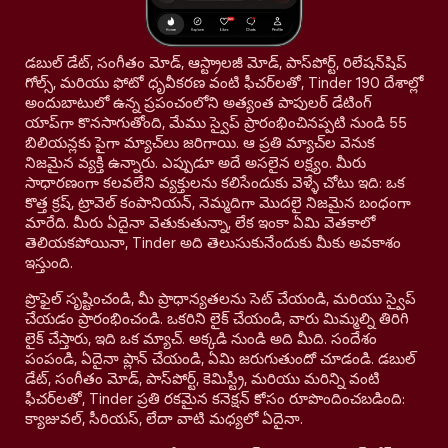
డబుల్ డేట్, సంగీతం మోడ్, ఆస్ట్రాలజీ మోడ్, పాస్‌పోర్ట్, రిలేషన్‌షిప్
గోల్స్, మరియు ఫోటో ధృవీకరణ వంటి ఫీచర్‌లతో, Tinder 190 దేశాల్లో
అందుబాటులో ఉన్న ప్రపంచంలోని అత్యంత పాపులర్ డేటింగ్
యాప్‌గా కొనసాగుతోంది, మేము స్వైప్ ప్రారంభించినప్పటి నుండి 55
బిలియన్లకు పైగా మ్యాచ్‌లు జరిగాయి. ఆ ప్రతి మ్యాచ్‌ల వెనుక
నిజమైన వ్యక్తి ఉన్నారు. ఎప్పుడూ అదే అసలైన లక్ష్యం. మీరు
సాధారణంగా కలవలేని వ్యక్తులను కలిసేందుకు వెళ్ళే చోటు ఇది: ఒక
కొత్త క్రష్, ట్రావెల్ కంపానియన్, నెమ్మదిగా మొదలై నిజమైన బంధంగా
మారేది. మీరు ఏదైనా వెతుకుతున్నా, లేక ఇంకా ఏమి వెతకాలో
తెలియకపోయినా, Tinder అది తెలుసుకునేందుకు మీకు అవకాశం
ఇస్తుంది.
ప్రొఫైల్ సృష్టించండి, మీ ప్రాధాన్యతలను సెట్ చేయండి, మరియు స్వైప్
చేయడం ప్రారంభించండి. ఒకరిని లైక్ చేయండి, వారు మిమ్మల్ని తిరిగి
లైక్ చేస్తారు, ఇది ఒక మ్యాచ్. అక్కడి నుండి అది మీది. సందేశం
పంపండి, ఏదైనా ప్లాన్ చేయండి, ఏమి జరుగుతుందో చూడండి. డబుల్
డేట్, సంగీతం మోడ్, పాస్‌పోర్ట్, కెమిస్ట్రీ, మరియు మరిన్ని వంటి
ఫీచర్‌లతో, Tinder ప్రతి రకమైన కనెక్షన్ కోసం రూపొందించబడింది:
క్యాజువల్, సీరియస్, లేదా వాటి మధ్యలో ఏదైనా.