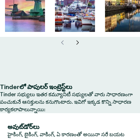
Tinderలో పాపులర్ ఇంట్రెస్ట్‌లు
Tinder సభ్యులు ఇతర కమ్యూనిటీ సభ్యులతో వారు సాధారణంగా
పంచుకునే ఆసక్తులను కనుగొంటారు. ఇవిగో ఇక్కడ కొన్ని సాధారణ
కార్యకలాపాలున్నాయి:
అవుట్‌డోర్‌లు
హైకింగ్, బైకింగ్, వాకింగ్, ఏ కారణంతో అయినా సరే బయట