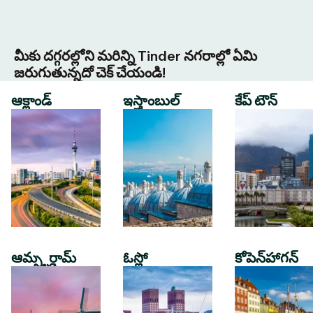
మీకు దగ్గరల్లోని మరిన్ని Tinder నగరాల్లో ఏమి
జరుగుతున్నదో చెక్ చేయండి!
ఆక్లాండ్
ఇస్తాంబుల్
కేప్ టౌన్
ఆమ్స్టర్డామ్
ఓస్లో
కోపెన్‌హాగన్