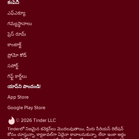
కంపెనీ
ఎఫ్ఎక్యూ
గమ్యస్థానాలు
ప్రెస్ రూమ్
కాంటాక్ట్
ప్రోమో కోడ్
సపోర్ట్
గిఫ్ట్ కార్డ్‌లు
యాప్‌ని పొందండి!
App Store
Google Play Store
© 2026 Tinder LLC
Tinderలో నిజమైన కనెక్షన్‌లు మొదలవుతాయి, మీరు సీరియస్ రిలేషన్
కోసం చూస్తున్నా, క్యాజువల్‌గా ఏదైనా కావాలనుకున్నా, లేదా ఇంకా అర్థం