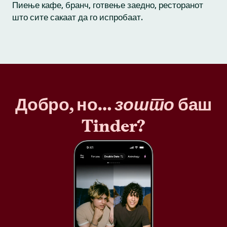
Пиење кафе, бранч, готвење заедно, ресторанот
што сите сакаат да го испробаат.
Добро, но…
зошто
баш
Tinder?