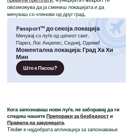
премиум претплати
. Функцијата Passport ти
овозможува да ја смениш локацијата и да
мечуваш со членови од друг град.
Passport™ до секоја локација
Мечувај со луѓе од целиот свет.
Париз, Лос Анџелес, Сиднеј, Одиме!
Моментална локација
:
Град Ха Хи
Мин
Што е Пасош?
Кога запознаваш нови луѓе, не заборавај да ги
следиш нашите
Препораки за безбедност
и
Правила на заедницата
.
Tinder е најдобрата апликација за запознавање