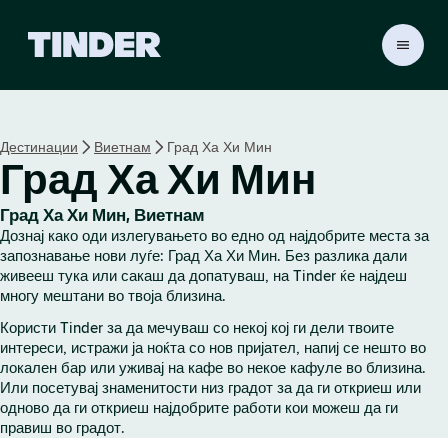
T
i
n
d
e
Дестинации
Виетнам
Град Ха Хи Мин
r
Град Ха Хи Мин
H
o
m
Град Ха Хи Мин, Виетнам
e
Дознај како оди излегувањето во едно од најдобрите места за
запознавање нови луѓе: Град Ха Хи Мин. Без разлика дали
живееш тука или сакаш да допатуваш, на Tinder ќе најдеш
многу мештани во твоја близина.
Користи Tinder за да мечуваш со некој кој ги дели твоите
интереси, истражи ја ноќта со нов пријател, напиј се нешто во
локален бар или уживај на кафе во некое кафуле во близина.
Или посетувај знаменитости низ градот за да ги откриеш или
одново да ги откриеш најдобрите работи кои можеш да ги
правиш во градот.