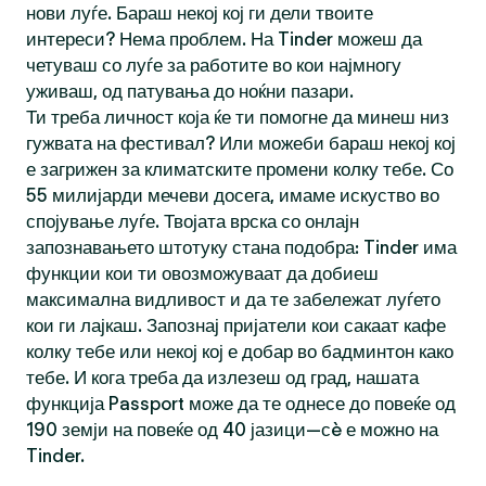
нови луѓе. Бараш некој кој ги дели твоите
интереси? Нема проблем. На Tinder можеш да
четуваш со луѓе за работите во кои најмногу
уживаш, од патувања до ноќни пазари.
Ти треба личност која ќе ти помогне да минеш низ
гужвата на фестивал? Или можеби бараш некој кој
е загрижен за климатските промени колку тебе. Со
55 милијарди мечеви досега, имаме искуство во
спојување луѓе. Твојата врска со онлајн
запознавањето штотуку стана подобра: Tinder има
функции кои ти овозможуваат да добиеш
максимална видливост и да те забележат луѓето
кои ги лајкаш. Запознај пријатели кои сакаат кафе
колку тебе или некој кој е добар во бадминтон како
тебе. И кога треба да излезеш од град, нашата
функција Passport може да те однесе до повеќе од
190 земји на повеќе од 40 јазици—сè е можно на
Tinder.