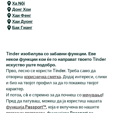
Ха Nội
Донг Хои
Хаи Фенг
Хаи Дуонг
Бак Гианг
Tinder изобилува со забавни функции. Еве
некои функции кои ќе го направат твоето Tinder
искуство уште подобро.
Прво, лесно се користи Tinder. Треба само да
отвориш
корисничка сметка
. Додај интереси, слики
и био на твојот профил за да го покажеш твојот
карактер.
И потоа, сè е спремно за да почнеш со
мечување
!
Пред да патуваш, можеш да ја користиш нашата
функција Passport™
, која е вклучена во нашите