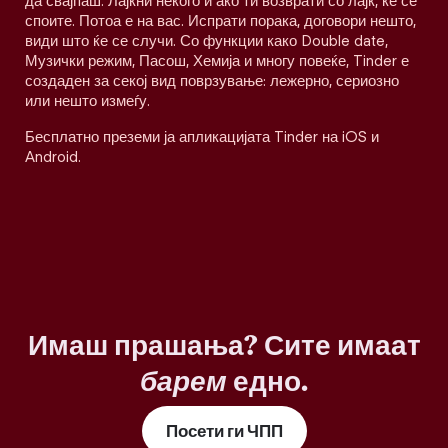
да свајпаш. Лајкни некого и ако ти возврати со лајк, ќе се
споите. Потоа е на вас. Испрати порака, договори нешто,
види што ќе се случи. Со функции како Double date,
Музички режим, Пасош, Хемија и многу повеќе, Tinder е
создаден за секој вид поврзување: лежерно, сериозно
или нешто измеѓу.
Бесплатно преземи ја апликацијата Tinder на iOS и
Android.
Имаш прашања? Сите имаат
барем
едно.
Посети ги ЧПП