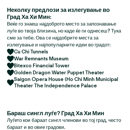
Неколку предлози за излегување во
Град Ха Хи Мин:
Веќе го знаеш најдоброто место за запознавање
луѓе во твоја близина, но каде ќе ги однесеш? Тука
сме за тебе. Ова се најдобрите места за
излегување и најпопуларните идеи во градот:
Cu Chi Tunnels
War Remnants Museum
Bitexco Financial Tower
Golden Dragon Water Puppet Theater
Saigon Opera House (Ho Chi Minh Municipal
Theater The Independence Palace
Бараш сингл луѓе? Град Ха Хи Мин
Луѓето кои бараат сингл членови во тој град, често
бараат и во овие градови.