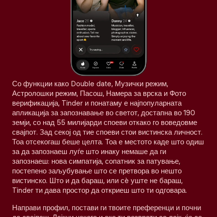
Со функции како Double date, Музички режим,
Астролошки режим, Пасош, Намера за врска и Фото
верификација, Tinder и понатаму е најпопуларната
апликација за запознавање во светот, достапна во 190
земји, со над 55 милијарди споеви откако го воведовме
свајпот. Зад секој од тие споеви стои вистинска личност.
Тоа отсекогаш беше целта. Тоа е местото каде што одиш
за да запознаеш луѓе што инаку немаше да ги
запознаеш: нова симпатија, сопатник за патување,
постепено заљубување што се претвора во нешто
вистинско. Што и да бараш, или сè уште не бараш,
Tinder ти дава простор да откриеш што ти одговара.
Направи профил, постави ги твоите преференци и почни