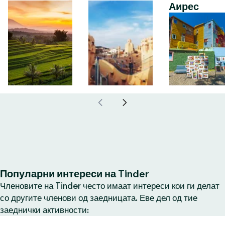
Аирес
Популарни интереси на Tinder
Членовите на Tinder често имаат интереси кои ги делат
со другите членови од заедницата. Еве дел од тие
заеднички активности: