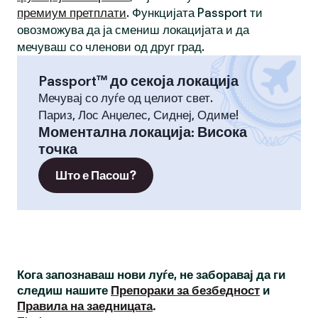
премиум претплати
. Функцијата Passport ти
овозможува да ја смениш локацијата и да
мечуваш со членови од друг град.
Passport™ до секоја локација
Мечувај со луѓе од целиот свет.
Париз, Лос Анџелес, Сиднеј, Одиме!
Моментална локација
:
Висока
точка
Што е Пасош?
Кога запознаваш нови луѓе, не заборавај да ги
следиш нашите
Препораки за безбедност
и
Правила на заедницата
.