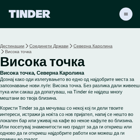
T
i
n
d
e
Дестинации
Соединети Држави
Северна Каролина
r
Висока точка
H
Висока точка
o
m
e
Висока точка, Северна Каролина
Дознај како оди излегувањето во едно од најдобрите места за
запознавање нови луѓе: Висока точка. Без разлика дали живееш
тука или сакаш да допатуваш, на Tinder ќе најдеш многу
мештани во твоја близина.
Користи Tinder за да мечуваш со некој кој ги дели твоите
интереси, истражи ја ноќта со нов пријател, напиј се нешто во
локален бар или уживај на кафе во некое кафуле во близина.
Или посетувај знаменитости низ градот за да ги откриеш или
одново да ги откриеш најдобрите работи кои можеш да ги
правиш во градот.