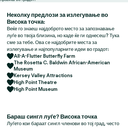
Неколку предлози за излегување во
Висока точка:
Веќе го знаеш најдоброто место за запознавање
луѓе во твоја близина, но каде ќе ги однесеш? Тука
сме за тебе. Ова се најдобрите места за
излегување и најпопуларните идеи во градот:
All-A-Flutter Butterfly Farm
The Rosetta C. Baldwin African-American
Museum
Kersey Valley Attractions
High Point Theatre
High Point Museum
Бараш сингл луѓе? Висока точка
Луѓето кои бараат сингл членови во тој град, често