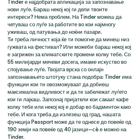
Tinder е најдобрата апликација за запознавање
нови луѓе. Бараш некој кој ги дели твоите
интереси? Нема проблем. На Tinder можеш да
четуваш со луѓе за работите во кои најмногу
уживаш, од патувања до ноќни пазари.
Ти треба личност која ќе ти помогне да минеш низ
гужвата на фестивал? Или можеби бараш некој кој
е загрижен за климатските промени колку тебе. Со
55 милијарди мечеви досега, имаме искуство во
спојување луѓе. Твојата врска со онлајн
запознавањето штотуку стана подобра: Tinder има
функции кои ти овозможуваат да добиеш
максимална видливост и да те забележат луѓето
кои ги лајкаш. Запознај пријатели кои сакаат кафе
колку тебе или некој кој е добар во бадминтон како
тебе. И кога треба да излезеш од град, нашата
функција Passport може да те однесе до повеќе од
190 земји на повеќе од 40 јазици—сè е можно на
Tinder.