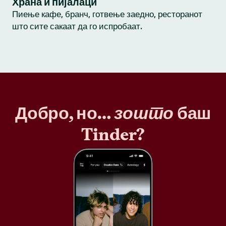
Храна и пијалаци
Пиење кафе, бранч, готвење заедно, ресторанот
што сите сакаат да го испробаат.
Добро, но…
зошто
баш
Tinder?