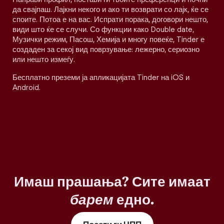
да свајпаш. Лајкни некого и ако ти возврати со лајк, ќе се
споите. Потоа е на вас. Испрати порака, договори нешто,
види што ќе се случи. Со функции како Double date,
Музички режим, Пасош, Хемија и многу повеќе, Tinder е
создаден за секој вид поврзување: лежерно, сериозно
или нешто измеѓу.
Бесплатно преземи ја апликацијата Tinder на iOS и
Android.
Имаш прашања? Сите имаат
барем
едно.