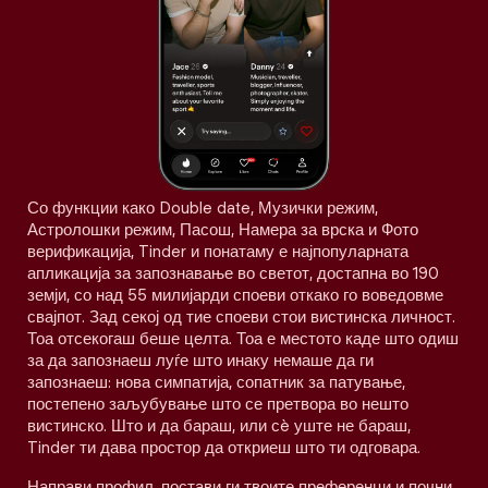
Со функции како Double date, Музички режим,
Астролошки режим, Пасош, Намера за врска и Фото
верификација, Tinder и понатаму е најпопуларната
апликација за запознавање во светот, достапна во 190
земји, со над 55 милијарди споеви откако го воведовме
свајпот. Зад секој од тие споеви стои вистинска личност.
Тоа отсекогаш беше целта. Тоа е местото каде што одиш
за да запознаеш луѓе што инаку немаше да ги
запознаеш: нова симпатија, сопатник за патување,
постепено заљубување што се претвора во нешто
вистинско. Што и да бараш, или сè уште не бараш,
Tinder ти дава простор да откриеш што ти одговара.
Направи профил, постави ги твоите преференци и почни