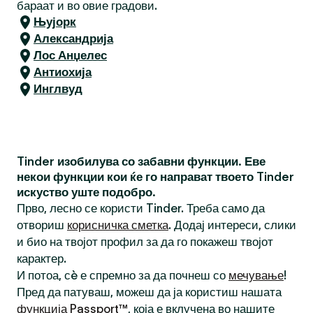
бараат и во овие градови.
Њујорк
Александрија
Лос Анџелес
Антиохија
Инглвуд
Tinder изобилува со забавни функции. Еве
некои функции кои ќе го направат твоето Tinder
искуство уште подобро.
Прво, лесно се користи Tinder. Треба само да
отвориш
корисничка сметка
. Додај интереси, слики
и био на твојот профил за да го покажеш твојот
карактер.
И потоа, сè е спремно за да почнеш со
мечување
!
Пред да патуваш, можеш да ја користиш нашата
функција Passport™
, која е вклучена во нашите