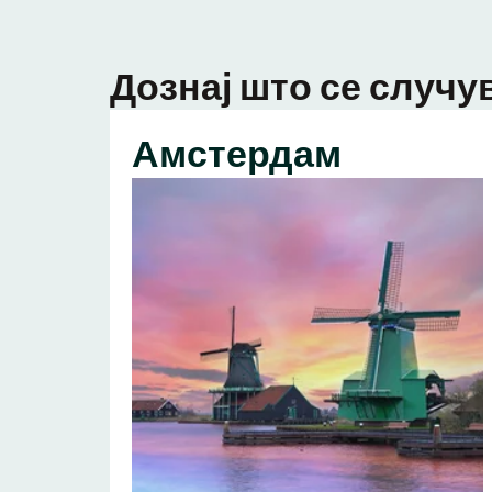
Дознај што се случув
Амстердам