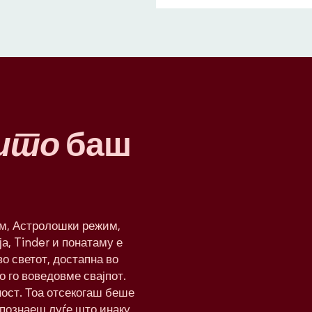
што
баш
им, Астролошки режим,
а, Tinder и понатаму е
о светот, достапна во
о го воведовме свајпот.
ност. Тоа отсекогаш беше
апознаеш луѓе што инаку