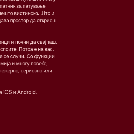
патник за патување,
нешто вистинско. Што и
дава простор да откриеш
нци и почни да свајпаш.
 споите. Потоа е на вас.
ќе се случи. Со функции
мија и многу повеќе,
 лежерно, сериозно или
а iOS и Android.