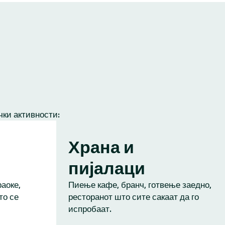
чки активности:
Храна и
пијалаци
аоке,
Пиење кафе, бранч, готвење заедно,
то се
ресторанот што сите сакаат да го
испробаат.