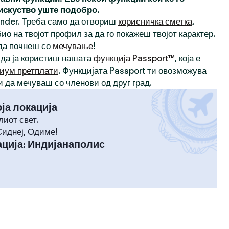
 искуство уште подобро.
inder. Треба само да отвориш
корисничка сметка
.
ио на твојот профил за да го покажеш твојот карактер.
 да почнеш со
мечување
!
 да ја користиш нашата
функција Passport™
, која е
иум претплати
. Функцијата Passport ти овозможува
и да мечуваш со членови од друг град.
оја локација
лиот свет.
Сиднеј, Одиме!
ција
:
Индијанаполис