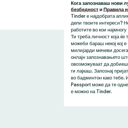
Кога запознаваш нови л
безбедност
и
Правила н
Tinder е најдобрата аплик
дели твоите интереси? Н
работите во кои најмногу
Ти треба личност која ќе
можеби бараш некој кој е
милијарди мечеви досега,
онлајн запознавањето шт
овозможуваат да добиеш 
ги лајкаш. Запознај прија
во бадминтон како тебе. 
Passport може да те одне
е можно на Tinder.