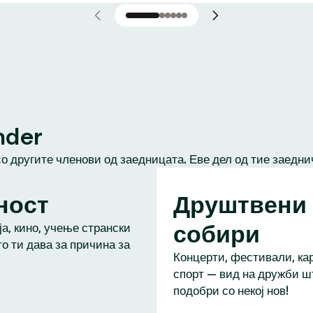
nder
со другите членови од заедницата. Еве дел од тие заедни
ност
Друштвени
собири
а, кино, учење странски
то ти дава за причина за
Концерти, фестивали, кар
спорт — вид на дружби ш
подобри со некој нов!