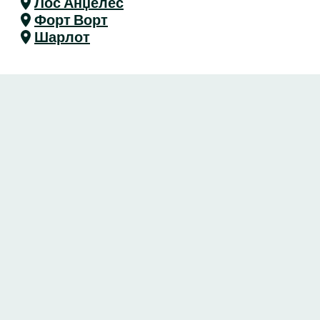
Лос Анџелес
Форт Ворт
Шарлот