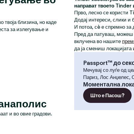
направат твоето Tinder
Прво, лесно се користи T
Додај интереси, слики и б
о твоја близина, но каде
И потоа, сè е спремно за
еста за излегување и
Пред да патуваш, можеш
вклучена во нашите
прем
да ја смениш локацијата 
Passport™ до сек
Мечувај со луѓе од це
Париз, Лос Анџелес, 
Моментална лока
Што е Пасош?
јанаполис
раат и во овие градови.