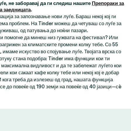
уѓе, не заборавај да ги следиш нашите
Препораки за
а заедницата
.
ација за запознавање нови луѓе. Бараш некој кој ги
ема проблем. На Tinder можеш да четуваш со луѓе за
 уживаш, од патувања до ноќни пазари.
 ти помогне да минеш низ гужвата на фестивал? Или
 загрижен за климатските промени колку тебе. Со 55
 имаме искуство во спојување луѓе. Твојата врска со
отуку стана подобра: Tinder има функции кои ти
максимална видливост и да те забележат луѓето кои
тели кои сакаат кафе колку тебе или некој кој е добар
И кога треба да излезеш од град, нашата функција
се до повеќе од 190 земји на повеќе од 40 јазици—сè