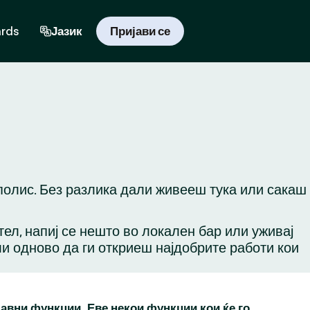
ards
Јазик
Пријави се
полис. Без разлика дали живееш тука или сакаш
ател, напиј се нешто во локален бар или уживај
ли одново да ги откриеш најдобрите работи кои
бавни функции. Еве некои функции кои ќе го