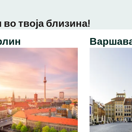
 во твоја близина!
рлин
Варшав