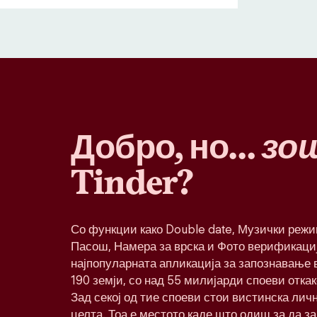
Добро, но…
зо
Tinder?
Со функции како Double date, Музички реж
Пасош, Намера за врска и Фото верификациј
најпопуларната апликација за запознавање в
190 земји, со над 55 милијарди споеви откак
Зад секој од тие споеви стои вистинска лич
целта. Тоа е местото каде што одиш за да з