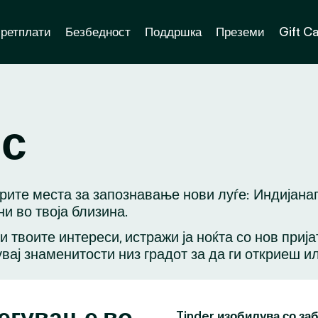
ретплати
Безбедност
Поддршка
Преземи
Gift C
ис
брите места за запознавање нови луѓе: Индијана
и во твоја близина.
ли твоите интереси, истражи ја ноќта со нов приј
вај знаменитости низ градот за да ги откриеш и
легување во
Tinder изобилува со за