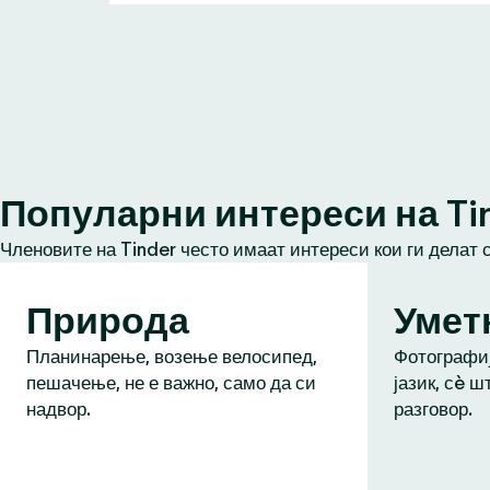
Популарни интереси на Ti
Членовите на Tinder често имаат интереси кои ги делат 
Природа
Умет
Планинарење, возење велосипед,
Фотографиј
пешачење, не е важно, само да си
јазик, сè ш
надвор.
разговор.