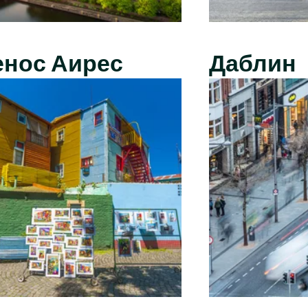
енос Аирес
Даблин