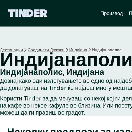
T
Производ
П
i
n
d
e
r
H
Дестинации
Соединети Држави
Индијана
Индијанаполис
Индијанапол
o
m
e
Индијанаполис, Индијана
Дознај како оди излегувањето во едно од најдо
да допатуваш, на Tinder ќе најдеш многу мештан
Користи Tinder за да мечуваш со некој кој ги де
на кафе во некое кафуле во близина. Или посету
можеш да ги правиш во градот.
Неколку предлози за из