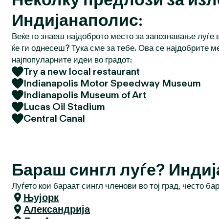
Индијанаполис:
Веќе го знаеш најдоброто место за запознавање луѓе в
ќе ги однесеш? Тука сме за тебе. Ова се најдобрите м
најпопуларните идеи во градот:
Try a new local restaurant
Indianapolis Motor Speedway Museum
Indianapolis Museum of Art
Lucas Oil Stadium
Central Canal
Бараш сингл луѓе? Инди
Луѓето кои бараат сингл членови во тој град, често ба
Њујорк
Александрија