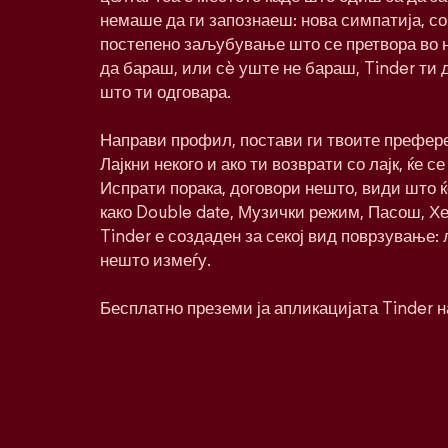
немаше да ги запознаеш: нова симпатија, со
постепено заљубување што се претвора во 
да бараш, или сè уште не бараш, Tinder ти 
што ти одговара.
Направи профил, постави ги твоите префере
Лајкни некого и ако ти возврати со лајк, ќе се
Испрати порака, договори нешто, види што 
како Double date, Музички режим, Пасош, Хе
Tinder е создаден за секој вид поврзување:
нешто измеѓу.
Бесплатно преземи ја апликацијата Tinder н