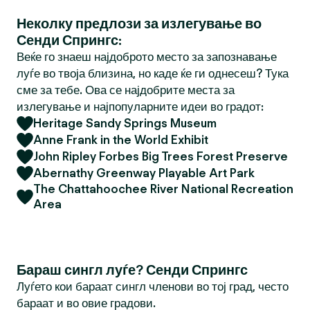
Неколку предлози за излегување во
Сенди Спрингс:
Веќе го знаеш најдоброто место за запознавање
луѓе во твоја близина, но каде ќе ги однесеш? Тука
сме за тебе. Ова се најдобрите места за
излегување и најпопуларните идеи во градот:
Heritage Sandy Springs Museum
Anne Frank in the World Exhibit
John Ripley Forbes Big Trees Forest Preserve
Abernathy Greenway Playable Art Park
The Chattahoochee River National Recreation
Area
Бараш сингл луѓе? Сенди Спрингс
Луѓето кои бараат сингл членови во тој град, често
бараат и во овие градови.