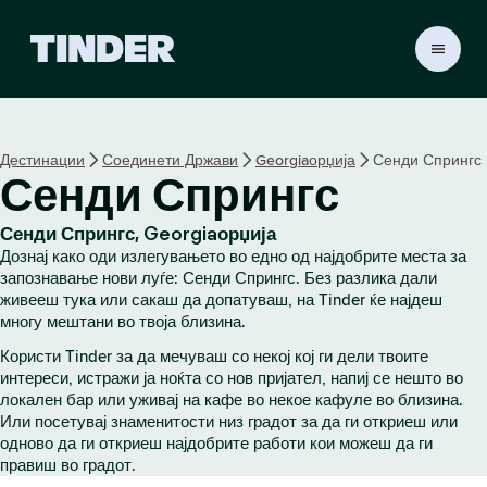
T
i
n
d
e
Дестинации
Соединети Држави
Georgiaорџија
Сенди Спрингс
r
Сенди Спрингс
H
o
m
Сенди Спрингс, Georgiaорџија
e
Дознај како оди излегувањето во едно од најдобрите места за
запознавање нови луѓе: Сенди Спрингс. Без разлика дали
живееш тука или сакаш да допатуваш, на Tinder ќе најдеш
многу мештани во твоја близина.
Користи Tinder за да мечуваш со некој кој ги дели твоите
интереси, истражи ја ноќта со нов пријател, напиј се нешто во
локален бар или уживај на кафе во некое кафуле во близина.
Или посетувај знаменитости низ градот за да ги откриеш или
одново да ги откриеш најдобрите работи кои можеш да ги
правиш во градот.