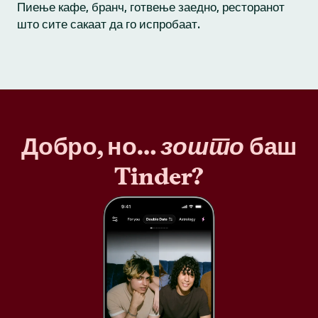
Пиење кафе, бранч, готвење заедно, ресторанот
што сите сакаат да го испробаат.
Добро, но…
зошто
баш
Tinder?