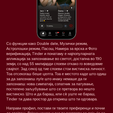
Со функции како Double date, Музички режим,
Астролошки режим, Пасош, Намера за врска и Фото
верификација, Tinder и понатаму е најпопуларната
апликација за запознавање во светот, достапна во 190
земји, со над 55 милијарди споеви откако го воведовме
свајпот. Зад секој од тие споеви стои вистинска личност.
Тоа отсекогаш беше целта. Тоа е местото каде што одиш
за да запознаеш луѓе што инаку немаше да ги
запознаеш: нова симпатија, сопатник за патување,
постепено заљубување што се претвора во нешто
вистинско. Што и да бараш, или сè уште не бараш,
Tinder ти дава простор да откриеш што ти одговара.
Направи профил, постави ги твоите преференци и почни