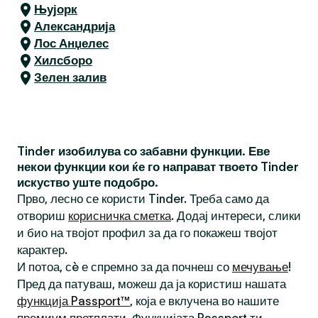
Њујорк
Александрија
Лос Анџелес
Хилсборо
Зелен залив
Tinder изобилува со забавни функции. Еве
некои функции кои ќе го направат твоето Tinder
искуство уште подобро.
Прво, лесно се користи Tinder. Треба само да
отвориш
корисничка сметка
. Додај интереси, слики
и био на твојот профил за да го покажеш твојот
карактер.
И потоа, сè е спремно за да почнеш со
мечување
!
Пред да патуваш, можеш да ја користиш нашата
функција Passport™
, која е вклучена во нашите