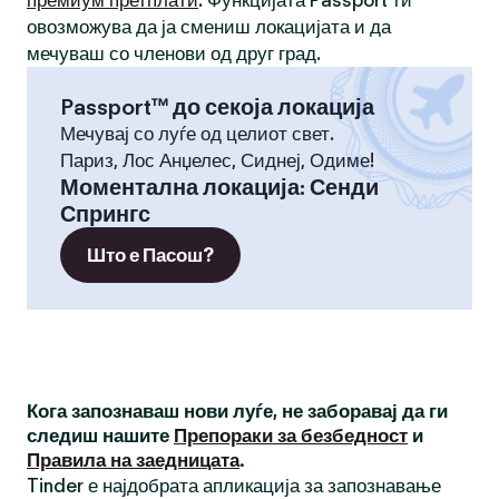
премиум претплати
. Функцијата Passport ти
овозможува да ја смениш локацијата и да
мечуваш со членови од друг град.
Passport™ до секоја локација
Мечувај со луѓе од целиот свет.
Париз, Лос Анџелес, Сиднеј, Одиме!
Моментална локација
:
Сенди
Спрингс
Што е Пасош?
Кога запознаваш нови луѓе, не заборавај да ги
следиш нашите
Препораки за безбедност
и
Правила на заедницата
.
Tinder е најдобрата апликација за запознавање