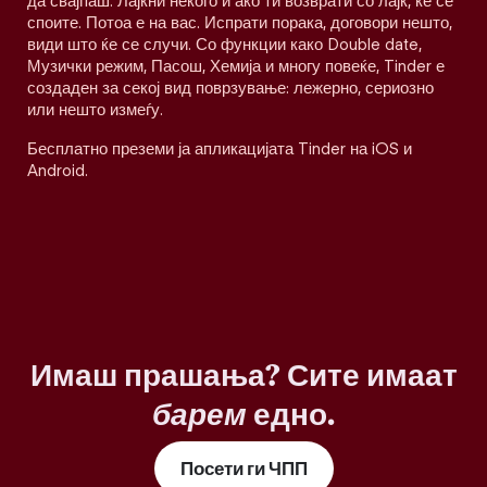
да свајпаш. Лајкни некого и ако ти возврати со лајк, ќе се
споите. Потоа е на вас. Испрати порака, договори нешто,
види што ќе се случи. Со функции како Double date,
Музички режим, Пасош, Хемија и многу повеќе, Tinder е
создаден за секој вид поврзување: лежерно, сериозно
или нешто измеѓу.
Бесплатно преземи ја апликацијата Tinder на iOS и
Android.
Имаш прашања? Сите имаат
барем
едно.
Посети ги ЧПП