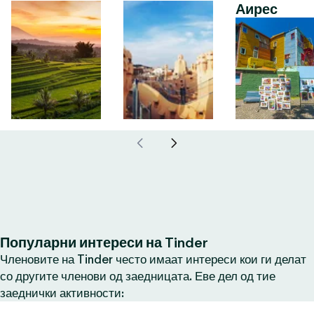
Аирес
Популарни интереси на Tinder
Членовите на Tinder често имаат интереси кои ги делат
со другите членови од заедницата. Еве дел од тие
заеднички активности: