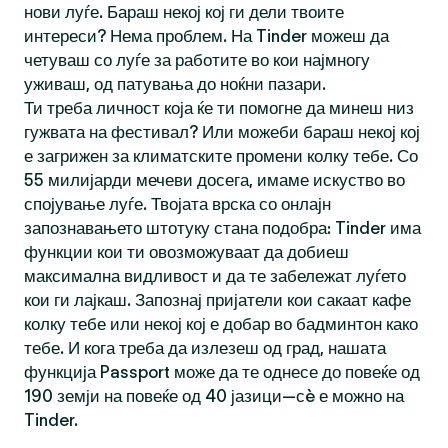
нови луѓе. Бараш некој кој ги дели твоите
интереси? Нема проблем. На Tinder можеш да
четуваш со луѓе за работите во кои најмногу
уживаш, од патувања до ноќни пазари.
Ти треба личност која ќе ти помогне да минеш низ
гужвата на фестивал? Или можеби бараш некој кој
е загрижен за климатските промени колку тебе. Со
55 милијарди мечеви досега, имаме искуство во
спојување луѓе. Твојата врска со онлајн
запознавањето штотуку стана подобра: Tinder има
функции кои ти овозможуваат да добиеш
максимална видливост и да те забележат луѓето
кои ги лајкаш. Запознај пријатели кои сакаат кафе
колку тебе или некој кој е добар во бадминтон како
тебе. И кога треба да излезеш од град, нашата
функција Passport може да те однесе до повеќе од
190 земји на повеќе од 40 јазици—сè е можно на
Tinder.