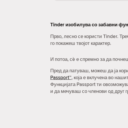
Tinder изобилува со забавни фун
Прво, лесно се користи Tinder. Т
го покажеш твојот карактер.
И потоа, сè е спремно за да почне
Пред да патуваш, можеш да ја ко
Passport™
, која е вклучена во наш
Функцијата Passport ти овозможув
и да мечуваш со членови од друг г