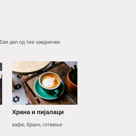
 Еве дел од тие заеднички
Храна и пијалаци
кафе, бранч, готвење