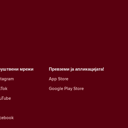
руштвени мрежи
Превземи ја апликацијата!
stagram
App Store
kTok
Google Play Store
uTube
cebook