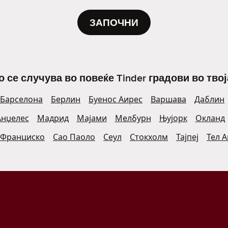
ЗАПОЧНИ
о се случува во повеќе Tinder градови во твој
Барселона
Берлин
Буенос Аирес
Варшава
Даблин
Анџелес
Мадрид
Мајами
Мелбурн
Њујорк
Окланд
 Франциско
Сао Паоло
Сеул
Стокхолм
Тајпеј
Тел 