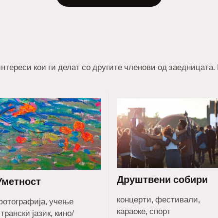
нтереси кои ги делат со другите членови од заедницата.
Друштвени собири
Уметност
концерти, фестивали,
фотографија, учење
караоке, спорт
трански јазик, кино/