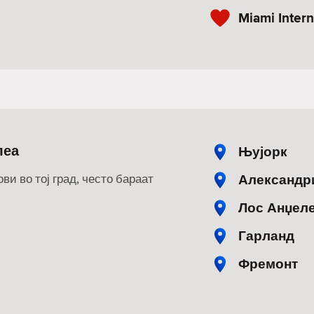
Miami Intern
леа
Њујорк
Александр
ви во тој град, често бараат
Лос Анџел
Гарланд
Фремонт