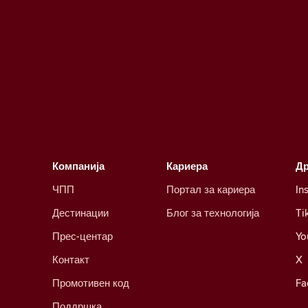
Компанија
Кариера
Д
ЧПП
Портал за кариера
In
Дестинации
Блог за технологија
Ti
Прес-центар
Yo
Контакт
X
Промотивен код
Fa
Поддршка