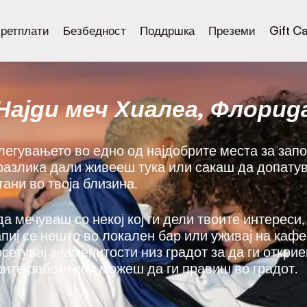
ретплати
Безбедност
Поддршка
Преземи
Gift C
Најди меч Хиалеа, Флорид
злегувањето во едно од најдобрите места за за
 разлика дали живееш тука или сакаш да допатув
ани во твоја близина.
да мечуваш со некој кој ги дели твоите интереси,
напиј се нешто во локален бар или уживај на каф
осетувај знаменитости низ градот за да ги откри
рите работи кои можеш да ги правиш во градот.