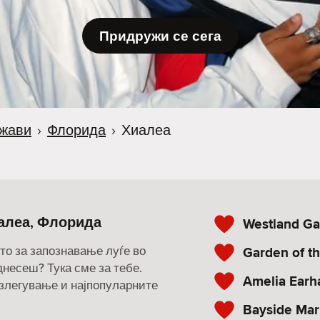
Придружи се сега
жави
›
Флорида
›
Хиалеа
алеа, Флорида
Westland Ga
то за запознавање луѓе во
Garden of th
однесеш? Тука сме за тебе.
Amelia Earha
излегување и најпопуларните
Bayside Mar