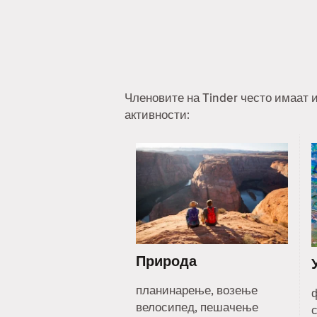
Членовите на Tinder често имаат и
активности:
Природа
планинарење, возење
велосипед, пешачење
с