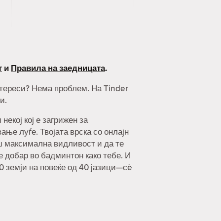
т
и
Правила на заедницата
.
интереси? Нема проблем. На Tinder
и.
екој кој е загрижен за
ње луѓе. Твојата врска со онлајн
ш максимална видливост и да те
 е добар во бадминтон како тебе. И
90 земји на повеќе од 40 јазици—сè