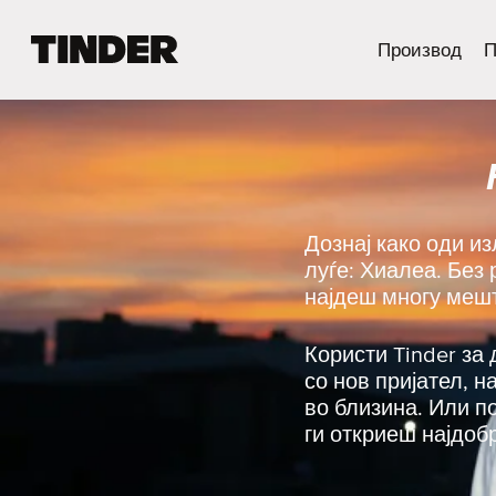
T
Производ
П
i
n
d
e
r
H
o
m
Дознај како оди и
e
луѓе: Хиалеа. Без
најдеш многу мешт
Користи Tinder за 
со нов пријател, 
во близина. Или п
ги откриеш најдоб