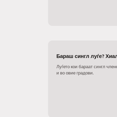
Бараш сингл луѓе? Хиа
Луѓето кои бараат сингл члено
и во овие градови.