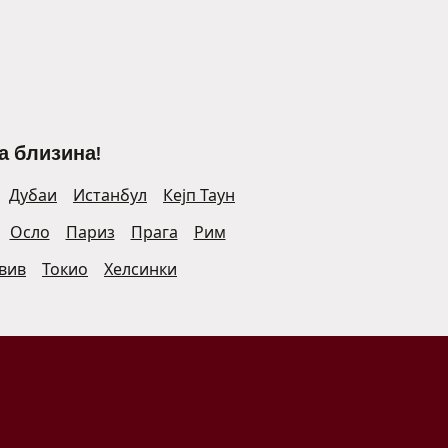
а близина!
Дубаи
Истанбул
Кејп Таун
Осло
Париз
Прага
Рим
Авив
Токио
Хелсинки