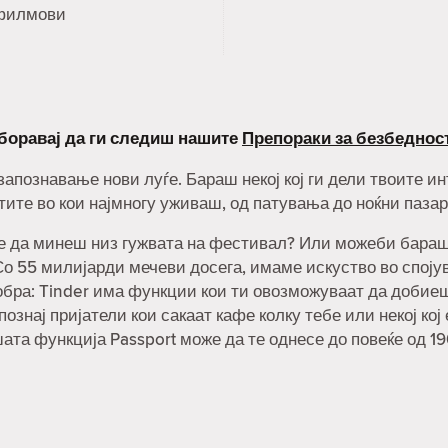
филмови
аборавај да ги следиш нашите
Препораки за безбеднос
 запознавање нови луѓе. Бараш некој кој ги дели твоите 
тите во кои најмногу уживаш, од патувања до ноќни пазар
не да минеш низ гужвата на фестивал? Или можеби бараш н
о 55 милијарди мечеви досега, имаме искуство во спојува
обра: Tinder има функции кои ти овозможуваат да добие
познај пријатели кои сакаат кафе колку тебе или некој кој
шата функција Passport може да те однесе до повеќе од 1