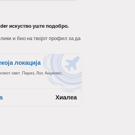
nder искуство уште подобро.
слики и био на твојот профил за да
екоја локација
елиот свет. Париз, Лос Анџелес,
а
Хиалеа