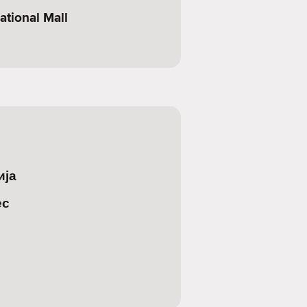
ational Mall
ија
ес