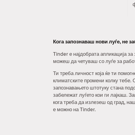
Кога запознаваш нови луѓе, не з
Tinder е најдобрата апликација за
можеш да четуваш со луѓе за рабо
Ти треба личност која ќе ти помог
климатските промени колку тебе. С
запознавањето штотуку стана под
забележат луѓето кои ги лајкаш. За
кога треба да излезеш од град, на
е можно на Tinder.