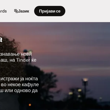
ards
Јазик
Пријави се
а
познавање нови
аш, на Tinder ќе
 истражи ја ноќта
е во некое кафуле
еш или одново да