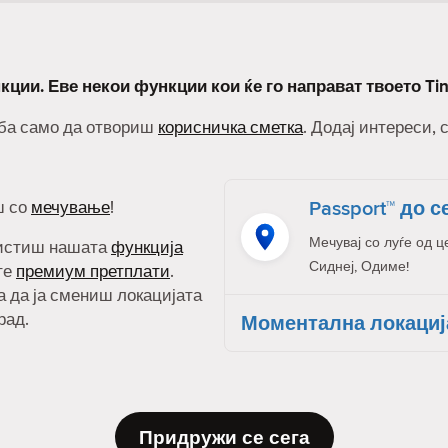
кции. Еве некои функции кои ќе го направат твоето Ti
реба само да отвориш
корисничка сметка
. Додај интереси, 
Passport™ до с
ш со
мечување
!
Мечувај со луѓе од ц
ристиш нашата
функција
Сиднеј, Одиме!
ите
премиум претплати
.
а да ја смениш локацијата
рад.
Моментална локациј
Придружи се сега