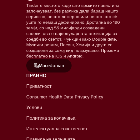
Tinder е местото каде што врските навистина
започнуваат, без разлика дали бараш нешто
сериозно, нешто лежерно или нешто што сè
уште го немаш дефинирано. Достапна во 190
земји, со над 55 милијарди создадени
споеви, ова е најпопуларната апликација за
средби во светот. Функции како Double date,
Музички режим, Пасош, Хемија и други се
создадени за секој вид поврзување. Преземи
бесплатно на iOS и Android.
Macedonian
ПРАВНО
Приватност
Consumer Health Data Privacy Policy
Услови
Политика за колачиња
Интелектуална сопственост
Правила на зедницата