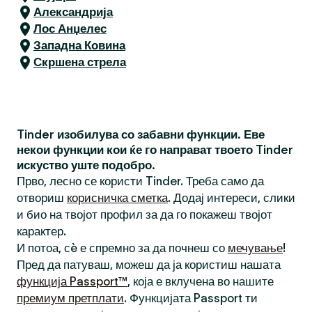
Александрија
Лос Анџелес
Западна Ковина
Скршена стрела
Tinder изобилува со забавни функции. Еве
некои функции кои ќе го направат твоето Tinder
искуство уште подобро.
Прво, лесно се користи Tinder. Треба само да
отвориш
корисничка сметка
. Додај интереси, слики
и био на твојот профил за да го покажеш твојот
карактер.
И потоа, сè е спремно за да почнеш со
мечување
!
Пред да патуваш, можеш да ја користиш нашата
функција Passport™
, која е вклучена во нашите
премиум претплати
. Функцијата Passport ти