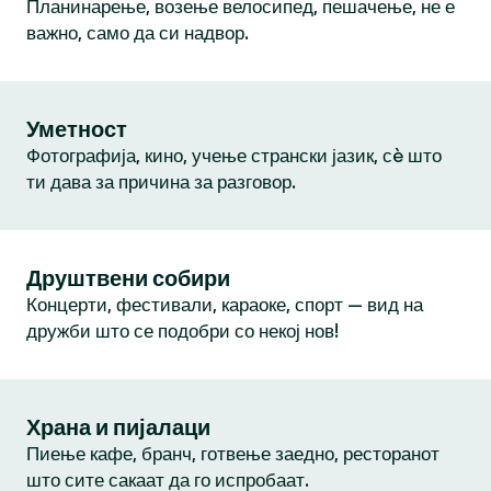
Планинарење, возење велосипед, пешачење, не е
важно, само да си надвор.
Уметност
Фотографија, кино, учење странски јазик, сè што
ти дава за причина за разговор.
Друштвени собири
Концерти, фестивали, караоке, спорт — вид на
дружби што се подобри со некој нов!
Храна и пијалаци
Пиење кафе, бранч, готвење заедно, ресторанот
што сите сакаат да го испробаат.