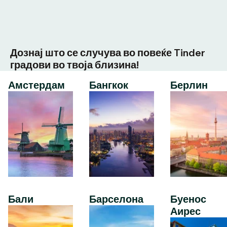
Дознај што се случува во повеќе Tinder
градови во твоја близина!
Амстердам
Бангкок
Берлин
Бали
Барселона
Буенос
Аирес