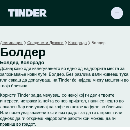
T
i
n
d
e
Дестинации
Соединети Држави
Колорадо
Болдер
r
Болдер
H
o
m
Болдер, Колорадо
e
Дознај како оди излегувањето во едно од најдобрите места за
запознавање нови луѓе: Болдер. Без разлика дали живееш тука
или сакаш да допатуваш, на Tinder ќе најдеш многу мештани во
твоја близина.
Користи Tinder за да мечуваш со некој кој ги дели твоите
интереси, истражи ја ноќта со нов пријател, напиј се нешто во
локален бар или уживај на кафе во некое кафуле во близина.
Или посетувај знаменитости низ градот за да ги откриеш или
одново да ги откриеш најдобрите работи кои можеш да ги
правиш во градот.