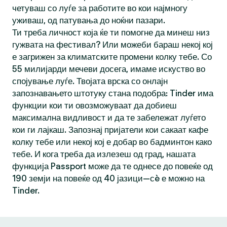
четуваш со луѓе за работите во кои најмногу
уживаш, од патувања до ноќни пазари.
Ти треба личност која ќе ти помогне да минеш низ
гужвата на фестивал? Или можеби бараш некој кој
е загрижен за климатските промени колку тебе. Со
55 милијарди мечеви досега, имаме искуство во
спојување луѓе. Твојата врска со онлајн
запознавањето штотуку стана подобра: Tinder има
функции кои ти овозможуваат да добиеш
максимална видливост и да те забележат луѓето
кои ги лајкаш. Запознај пријатели кои сакаат кафе
колку тебе или некој кој е добар во бадминтон како
тебе. И кога треба да излезеш од град, нашата
функција Passport може да те однесе до повеќе од
190 земји на повеќе од 40 јазици—сè е можно на
Tinder.