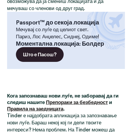
овозможува да ја смениш локацијата и да
мечуваш со членови од друг град.
Passport™ до секоја локација
Мечувај со луѓе од целиот свет.
Париз, Лос Анџелес, Сиднеј, Одиме!
Моментална локација
:
Болдер
Што е Пасош?
Кога запознаваш нови луѓе, не заборавај да ги
следиш нашите
Препораки за безбедност
и
Правила на заедницата
.
Tinder е најдобрата апликација за запознавање
нови луѓе. Бараш некој кој ги дели твоите
интереси? Нема проблем. На Tinder можеш да