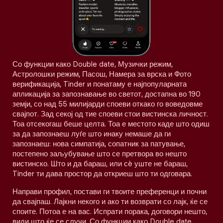
Со функции како Double date, Музички режим,
Астролошки режим, Пасош, Намера за врска и Фото
верификација, Tinder и понатаму е најпопуларната
апликација за запознавање во светот, достапна во 190
земји, со над 55 милијарди споеви откако го воведовме
свајпот. Зад секој од тие споеви стои вистинска личност.
Тоа отсекогаш беше целта. Тоа е местото каде што одиш
за да запознаеш луѓе што инаку немаше да ги
запознаеш: нова симпатија, сопатник за патување,
постепено заљубување што се претвора во нешто
вистинско. Што и да бараш, или сè уште не бараш,
Tinder ти дава простор да откриеш што ти одговара.
Направи профил, постави ги твоите преференци и почни
да свајпаш. Лајкни некого и ако ти возврати со лајк, ќе се
споите. Потоа е на вас. Испрати порака, договори нешто,
види што ќе се случи. Со функции како Double date,