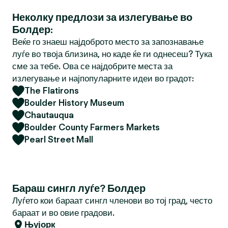
Неколку предлози за излегување во
Болдер:
Веќе го знаеш најдоброто место за запознавање
луѓе во твоја близина, но каде ќе ги однесеш? Тука
сме за тебе. Ова се најдобрите места за
излегување и најпопуларните идеи во градот:
The Flatirons
Boulder History Museum
Chautauqua
Boulder County Farmers Markets
Pearl Street Mall
Бараш сингл луѓе? Болдер
Луѓето кои бараат сингл членови во тој град, често
бараат и во овие градови.
Њујорк