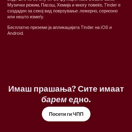
Музички режим, Пасош, Хемија и многу повеќе, Tinder е
создаден за секој вид поврзување: лежерно, сериозно
или нешто измеѓу.
Бесплатно преземи ја апликацијата Tinder на iOS и
Android.
Имаш прашања? Сите имаат
барем
едно.
Посети ги ЧПП