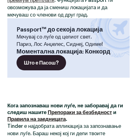
премиум претплати
. Функцијата Passport ти
овозможува да ја смениш локацијата и да
мечуваш со членови од друг град.
Passport™ до секоја локација
Мечувај со луѓе од целиот свет.
Париз, Лос Анџелес, Сиднеј, Одиме!
Моментална локација
:
Конкорд
Што е Пасош?
Кога запознаваш нови луѓе, не заборавај да ги
следиш нашите
Препораки за безбедност
и
Правила на заедницата
.
Tinder е најдобрата апликација за запознавање
нови луѓе. Бараш некој кој ги дели твоите