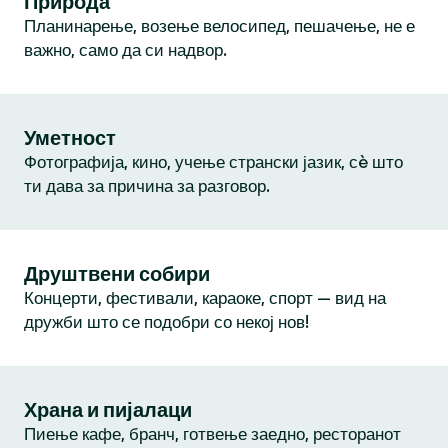
Природа
Планинарење, возење велосипед, пешачење, не е
важно, само да си надвор.
Уметност
Фотографија, кино, учење странски јазик, сè што
ти дава за причина за разговор.
Друштвени собири
Концерти, фестивали, караоке, спорт — вид на
дружби што се подобри со некој нов!
Храна и пијалаци
Пиење кафе, бранч, готвење заедно, ресторанот