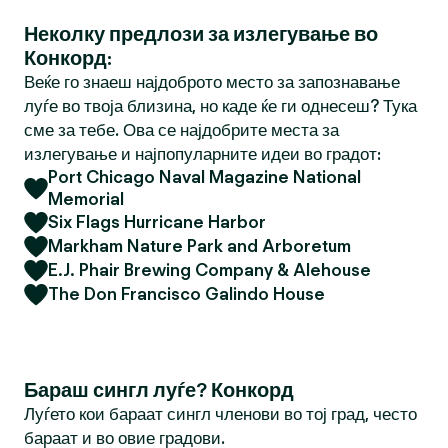
Неколку предлози за излегување во
Конкорд:
Веќе го знаеш најдоброто место за запознавање
луѓе во твоја близина, но каде ќе ги однесеш? Тука
сме за тебе. Ова се најдобрите места за
излегување и најпопуларните идеи во градот:
Port Chicago Naval Magazine National
Memorial
Six Flags Hurricane Harbor
Markham Nature Park and Arboretum
E.J. Phair Brewing Company & Alehouse
The Don Francisco Galindo House
Бараш сингл луѓе? Конкорд
Луѓето кои бараат сингл членови во тој град, често
бараат и во овие градови.