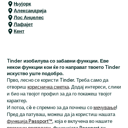
Њујорк
Александрија
Лос Анџелес
Лафајет
Кент
Tinder изобилува со забавни функции. Еве
некои функции кои ќе го направат твоето Tinder
искуство уште подобро.
Прво, лесно се користи Tinder. Треба само да
отвориш
корисничка сметка
. Додај интереси, слики
и био на твојот профил за да го покажеш твојот
карактер.
И потоа, сè е спремно за да почнеш со
мечување
!
Пред да патуваш, можеш да ја користиш нашата
функција Passport™
, која е вклучена во нашите