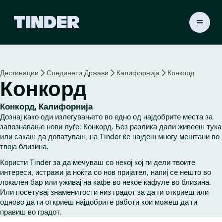
T
i
n
d
e
Дестинации
Соединети Држави
Калифорнија
Конкорд
r
Конкорд
H
o
m
Конкорд, Калифорнија
e
Дознај како оди излегувањето во едно од најдобрите места за
запознавање нови луѓе: Конкорд. Без разлика дали живееш тука
или сакаш да допатуваш, на Tinder ќе најдеш многу мештани во
твоја близина.
Користи Tinder за да мечуваш со некој кој ги дели твоите
интереси, истражи ја ноќта со нов пријател, напиј се нешто во
локален бар или уживај на кафе во некое кафуле во близина.
Или посетувај знаменитости низ градот за да ги откриеш или
одново да ги откриеш најдобрите работи кои можеш да ги
правиш во градот.