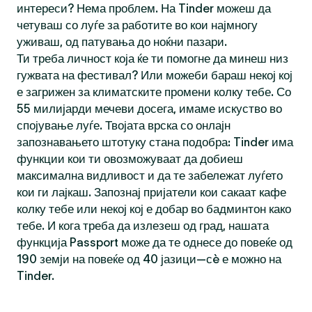
интереси? Нема проблем. На Tinder можеш да
четуваш со луѓе за работите во кои најмногу
уживаш, од патувања до ноќни пазари.
Ти треба личност која ќе ти помогне да минеш низ
гужвата на фестивал? Или можеби бараш некој кој
е загрижен за климатските промени колку тебе. Со
55 милијарди мечеви досега, имаме искуство во
спојување луѓе. Твојата врска со онлајн
запознавањето штотуку стана подобра: Tinder има
функции кои ти овозможуваат да добиеш
максимална видливост и да те забележат луѓето
кои ги лајкаш. Запознај пријатели кои сакаат кафе
колку тебе или некој кој е добар во бадминтон како
тебе. И кога треба да излезеш од град, нашата
функција Passport може да те однесе до повеќе од
190 земји на повеќе од 40 јазици—сè е можно на
Tinder.