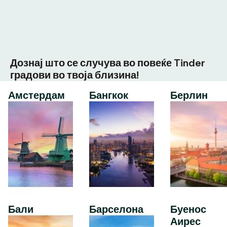
Дознај што се случува во повеќе Tinder
градови во твоја близина!
Амстердам
Бангкок
Берлин
Бали
Барселона
Буенос
Аирес