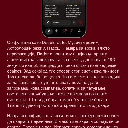
Со функции како Double date, Музички режим,
Астролошки режим, Пасош, Намера за врска и Фото
верификација, Tinder и понатаму е најпопуларната
апликација за запознавање во светот, достапна во 190
земји, со над 55 милијарди споеви откако го воведовме
свајпот. Зад секој од тие споеви стои вистинска личност.
Тоа отсекогаш беше целта. Тоа е местото каде што одиш
за да запознаеш луѓе што инаку немаше да ги
запознаеш: нова симпатија, сопатник за патување,
постепено заљубување што се претвора во нешто
вистинско. Што и да бараш, или сè уште не бараш,
Tinder ти дава простор да откриеш што ти одговара.
Направи профил, постави ги твоите преференци и почни
да свајпаш. Лајкни некого и ако ти возврати со лајк, ќе се
споите. Потоа е на вас. Испрати порака, договори нешто,