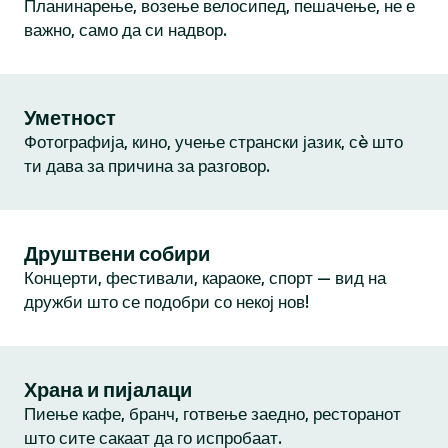
Планинарење, возење велосипед, пешачење, не е
важно, само да си надвор.
Уметност
Фотографија, кино, учење странски јазик, сè што
ти дава за причина за разговор.
Друштвени собири
Концерти, фестивали, караоке, спорт — вид на
дружби што се подобри со некој нов!
Храна и пијалаци
Пиење кафе, бранч, готвење заедно, ресторанот
што сите сакаат да го испробаат.