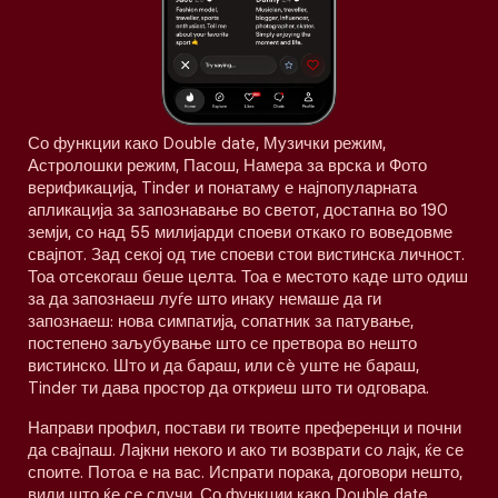
Со функции како Double date, Музички режим,
Астролошки режим, Пасош, Намера за врска и Фото
верификација, Tinder и понатаму е најпопуларната
апликација за запознавање во светот, достапна во 190
земји, со над 55 милијарди споеви откако го воведовме
свајпот. Зад секој од тие споеви стои вистинска личност.
Тоа отсекогаш беше целта. Тоа е местото каде што одиш
за да запознаеш луѓе што инаку немаше да ги
запознаеш: нова симпатија, сопатник за патување,
постепено заљубување што се претвора во нешто
вистинско. Што и да бараш, или сè уште не бараш,
Tinder ти дава простор да откриеш што ти одговара.
Направи профил, постави ги твоите преференци и почни
да свајпаш. Лајкни некого и ако ти возврати со лајк, ќе се
споите. Потоа е на вас. Испрати порака, договори нешто,
види што ќе се случи. Со функции како Double date,