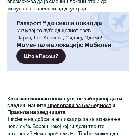
овозможува да ја смениш локацијата и да
мечуваш со членови од друг град.
Passport™ до секоја локација
Мечувај со луѓе од целиот свет.
Париз, Лос Анџелес, Сиднеј, Одиме!
Моментална локација
:
Мобилен
Што е Пасош?
Кога запознаваш нови луѓе, не заборавај да ги
следиш нашите
Препораки за безбедност
и
Правила на заедницата
.
Tinder е најдобрата апликација за запознавање
нови луѓе. Бараш некој кој ги дели твоите
интереси? Нема проблем. На Tinder можеш да