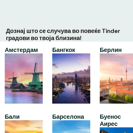
Дознај што се случува во повеќе Tinder
градови во твоја близина!
Амстердам
Бангкок
Берлин
Бали
Барселона
Буенос
Аирес