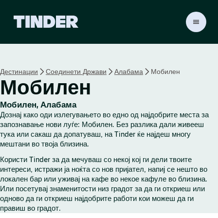
T
i
n
d
e
Дестинации
Соединети Држави
Алабама
Мобилен
r
Мобилен
H
o
m
Мобилен, Алабама
e
Дознај како оди излегувањето во едно од најдобрите места за
запознавање нови луѓе: Мобилен. Без разлика дали живееш
тука или сакаш да допатуваш, на Tinder ќе најдеш многу
мештани во твоја близина.
Користи Tinder за да мечуваш со некој кој ги дели твоите
интереси, истражи ја ноќта со нов пријател, напиј се нешто во
локален бар или уживај на кафе во некое кафуле во близина.
Или посетувај знаменитости низ градот за да ги откриеш или
одново да ги откриеш најдобрите работи кои можеш да ги
правиш во градот.