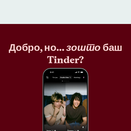
Добро, но…
зошто
баш
Tinder?