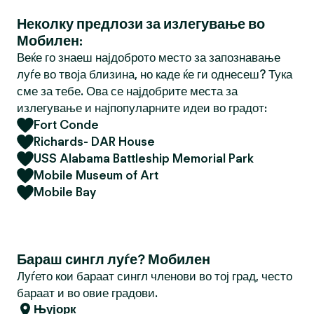
Неколку предлози за излегување во
Мобилен:
Веќе го знаеш најдоброто место за запознавање
луѓе во твоја близина, но каде ќе ги однесеш? Тука
сме за тебе. Ова се најдобрите места за
излегување и најпопуларните идеи во градот:
Fort Conde
Richards- DAR House
USS Alabama Battleship Memorial Park
Mobile Museum of Art
Mobile Bay
Бараш сингл луѓе? Мобилен
Луѓето кои бараат сингл членови во тој град, често
бараат и во овие градови.
Њујорк