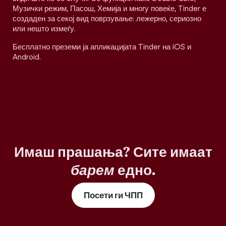
Музички режим, Пасош, Хемија и многу повеќе, Tinder е
создаден за секој вид поврзување: лежерно, сериозно
или нешто измеѓу.
Бесплатно преземи ја апликацијата Tinder на iOS и
Android.
Имаш прашања? Сите имаат
барем
едно.
Посети ги ЧПП