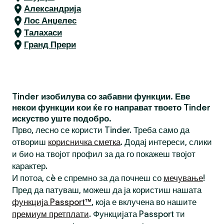
Александрија
Лос Анџелес
Талахаси
Гранд Прери
Tinder изобилува со забавни функции. Еве
некои функции кои ќе го направат твоето Tinder
искуство уште подобро.
Прво, лесно се користи Tinder. Треба само да
отвориш
корисничка сметка
. Додај интереси, слики
и био на твојот профил за да го покажеш твојот
карактер.
И потоа, сè е спремно за да почнеш со
мечување
!
Пред да патуваш, можеш да ја користиш нашата
функција Passport™
, која е вклучена во нашите
премиум претплати
. Функцијата Passport ти