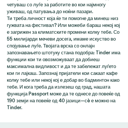
четуваш со луѓе за работите во кои најмногу
уживаш, од патувања до ноќни пазари.
Ти треба личност која ќе ти помогне да минеш низ
гужвата на фестивал? Или можеби бараш некој кој
е загрижен за климатските промени колку тебе. Со
55 милијарди мечеви досега, имаме искуство во
спојување луѓе. Твојата врска со онлајн
запознавањето штотуку стана подобра: Tinder има
функции кои ти овозможуваат да добиеш
максимална видливост и да те забележат луѓето
кои ги лајкаш. Запознај пријатели кои сакаат кафе
колку тебе или некој кој е добар во бадминтон како
тебе. И кога треба да излезеш од град, нашата
функција Passport може да те однесе до повеќе од
190 земји на повеќе од 40 јазици—сè е можно на
Tinder.