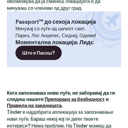
овозможува да ја смениш локацијата и да
мечуваш со членови од друг град.
Passport™ до секоја локација
Мечувај со луѓе од целиот свет.
Париз, Лос Анџелес, Сиднеј, Одиме!
Моментална локација
:
Лидс
Што е Пасош?
Кога запознаваш нови луѓе, не заборавај да ги
следиш нашите
Препораки за безбедност
и
Правила на заедницата
.
Tinder е најдобрата апликација за запознавање
нови луѓе. Бараш некој кој ги дели твоите
интереси? Нема проблем. На Tinder можеш да