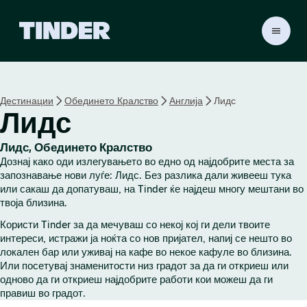
T
i
n
d
e
Дестинации
Обединето Кралство
Англија
Лидс
r
Лидс
H
o
m
Лидс, Обединето Кралство
e
Дознај како оди излегувањето во едно од најдобрите места за
запознавање нови луѓе: Лидс. Без разлика дали живееш тука
или сакаш да допатуваш, на Tinder ќе најдеш многу мештани во
твоја близина.
Користи Tinder за да мечуваш со некој кој ги дели твоите
интереси, истражи ја ноќта со нов пријател, напиј се нешто во
локален бар или уживај на кафе во некое кафуле во близина.
Или посетувај знаменитости низ градот за да ги откриеш или
одново да ги откриеш најдобрите работи кои можеш да ги
правиш во градот.