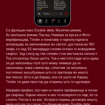
Со функции како Double date, Музички режим,
Астролошки режим, Пасош, Намера за врска и Фото
верификација, Tinder и понатаму е најпопуларната
апликација за запознавање во светот, достапна во 190
земји, со над 55 милијарди споеви откако го воведовме
свајпот. Зад секој од тие споеви стои вистинска личност.
Тоа отсекогаш беше целта. Тоа е местото каде што одиш
за да запознаеш луѓе што инаку немаше да ги
запознаеш: нова симпатија, сопатник за патување,
постепено заљубување што се претвора во нешто
вистинско. Што и да бараш, или сè уште не бараш,
Tinder ти дава простор да откриеш што ти одговара.
Направи профил, постави ги твоите преференци и почни
да свајпаш. Лајкни некого и ако ти возврати со лајк, ќе се
споите. Потоа е на вас. Испрати порака, договори нешто,
види што ќе се случи. Со функции како Double date,