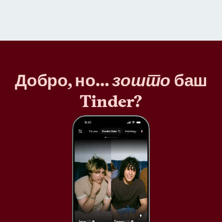
Добро, но…
зошто
баш
Tinder?