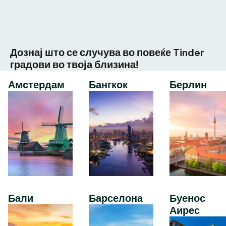
Дознај што се случува во повеќе Tinder
градови во твоја близина!
Амстердам
Бангкок
Берлин
Бали
Барселона
Буенос
Аирес