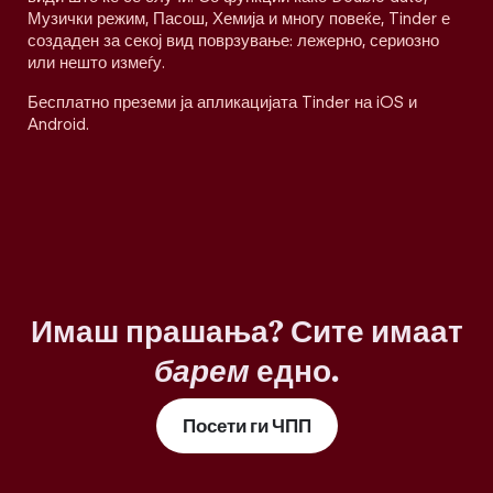
Музички режим, Пасош, Хемија и многу повеќе, Tinder е
создаден за секој вид поврзување: лежерно, сериозно
или нешто измеѓу.
Бесплатно преземи ја апликацијата Tinder на iOS и
Android.
Имаш прашања? Сите имаат
барем
едно.
Посети ги ЧПП