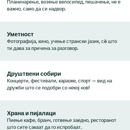
Планинарење, возење велосипед, пешачење, не е
важно, само да си надвор.
Уметност
Фотографија, кино, учење странски јазик, сè што
ти дава за причина за разговор.
Друштвени собири
Концерти, фестивали, караоке, спорт — вид на
дружби што се подобри со некој нов!
Храна и пијалаци
Пиење кафе, бранч, готвење заедно, ресторанот
што сите сакаат да го испробаат.