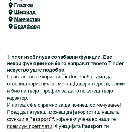
Глазгов
Шефилд
Манчестер
Брадфорд
Tinder изобилува со забавни функции. Еве
некои функции кои ќе го направат твоето Tinder
искуство уште подобро.
Прво, лесно се користи Tinder. Треба само да
отвориш
корисничка сметка
. Додај интереси, слики
и био на твојот профил за да го покажеш твојот
карактер.
И потоа, сè е спремно за да почнеш со
мечување
!
Пред да патуваш, можеш да ја користиш нашата
функција Passport™
, која е вклучена во нашите
премиум претплати
. Функцијата Passport ти