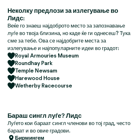
Неколку предлози за излегување во
Лидс:
Веќе го знаеш најдоброто место за запознавање
луѓе во твоја близина, но каде ќе ги однесеш? Тука
сме за тебе. Ова се најдобрите места за
излегување и најпопуларните идеи во градот:
Royal Armouries Museum
Roundhay Park
Temple Newsam
Harewood House
Wetherby Racecourse
Бараш сингл луѓе? Лидс
Луѓето кои бараат сингл членови во тој град, често
бараат и во овие градови.
Бирмингем