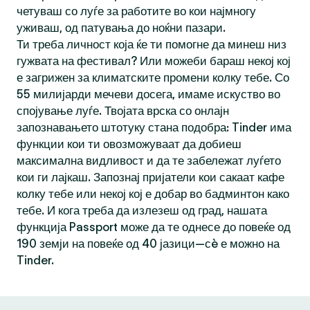
четуваш со луѓе за работите во кои најмногу
уживаш, од патувања до ноќни пазари.
Ти треба личност која ќе ти помогне да минеш низ
гужвата на фестивал? Или можеби бараш некој кој
е загрижен за климатските промени колку тебе. Со
55 милијарди мечеви досега, имаме искуство во
спојување луѓе. Твојата врска со онлајн
запознавањето штотуку стана подобра: Tinder има
функции кои ти овозможуваат да добиеш
максимална видливост и да те забележат луѓето
кои ги лајкаш. Запознај пријатели кои сакаат кафе
колку тебе или некој кој е добар во бадминтон како
тебе. И кога треба да излезеш од град, нашата
функција Passport може да те однесе до повеќе од
190 земји на повеќе од 40 јазици—сè е можно на
Tinder.