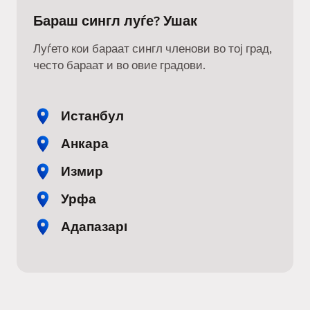
Бараш сингл луѓе? Ушак
Луѓето кои бараат сингл членови во тој град,
често бараат и во овие градови.
Истанбул
Анкара
Измир
Урфа
Адапазарı