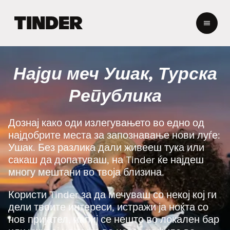
T
i
n
d
e
Најди меч Ушак, Турска
r
H
Република
o
m
e
Дознај како оди излегувањето во едно од
најдобрите места за запознавање нови луѓе:
Ушак. Без разлика дали живееш тука или
сакаш да допатуваш, на Tinder ќе најдеш
многу мештани во твоја близина.
Користи Tinder за да мечуваш со некој кој ги
дели твоите интереси, истражи ја ноќта со
нов пријател, напиј се нешто во локален бар