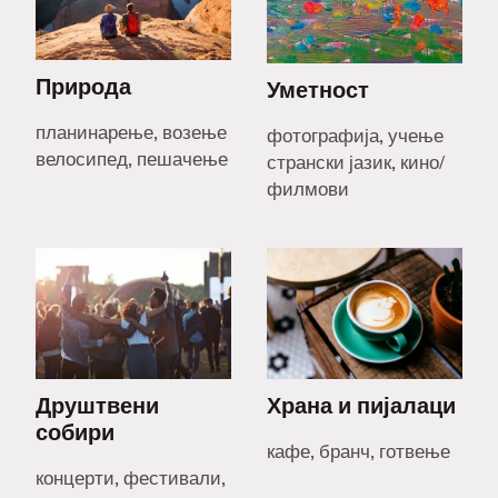
Природа
Уметност
планинарење, возење
фотографија, учење
велосипед, пешачење
странски јазик, кино/
филмови
Друштвени
Храна и пијалаци
собири
кафе, бранч, готвење
концерти, фестивали,