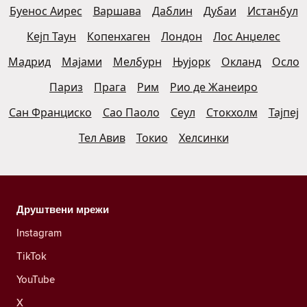
Буенос Аирес
Варшава
Даблин
Дубаи
Истанбул
Кејп Таун
Копенхаген
Лондон
Лос Анџелес
Мадрид
Мајами
Мелбурн
Њујорк
Окланд
Осло
Париз
Прага
Рим
Рио де Жанеиро
Сан Франциско
Сао Паоло
Сеул
Стокхолм
Тајпеј
Тел Авив
Токио
Хелсинки
Друштвени мрежи
Instagram
TikTok
YouTube
X