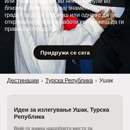
или уживај на кафе во некое кафуле во
близина. Или посетувај знаменитости низ
градот за да ги откриеш или одново да ги
откриеш најдобрите работи кои можеш да ги
правиш во градот.
Придружи се сега
Дестинации
›
Турска Република
›
Ушак
Идеи за излегување Ушак, Турска
Република
Веќе го знаеш најдоброто место за