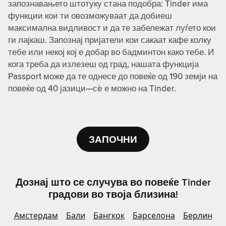
запознавањето штотуку стана подобра: Tinder има
функции кои ти овозможуваат да добиеш
максимална видливост и да те забележат луѓето кои
ги лајкаш. Запознај пријатели кои сакаат кафе колку
тебе или некој кој е добар во бадминтон како тебе. И
кога треба да излезеш од град, нашата функција
Passport може да те однесе до повеќе од 190 земји на
повеќе од 40 јазици—сè е можно на Tinder.
ЗАПОЧНИ
Дознај што се случува во повеќе Tinder
градови во твоја близина!
Амстердам
Бали
Бангкок
Барселона
Берлин