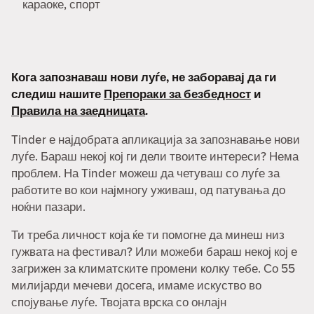
караоке, спорт
Кога запознаваш нови луѓе, не заборавај да ги
следиш нашите
Препораки за безбедност
и
Правила на заедницата
.
Tinder е најдобрата апликација за запознавање нови
луѓе. Бараш некој кој ги дели твоите интереси? Нема
проблем. На Tinder можеш да четуваш со луѓе за
работите во кои најмногу уживаш, од патувања до
ноќни пазари.
Ти треба личност која ќе ти помогне да минеш низ
гужвата на фестивал? Или можеби бараш некој кој е
загрижен за климатските промени колку тебе. Со 55
милијарди мечеви досега, имаме искуство во
спојување луѓе. Твојата врска со онлајн