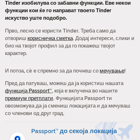
Tinder изобилува со забавни функции. Еве некои
функции кои ќе го направат твоето Tinder
искуство уште подобро.
Прво, лесно се користи Tinder. Треба само да
отвориш
корисничка сметка
. Додај интереси, слики и
био на твојот профил за да го покажеш твојот
карактер.
И потоа, сè е спремно за да почнеш со
мечување
!
Пред да патуваш, можеш да ја користиш нашата
функција Passport™
, која е вклучена во нашите
премиум претплати
. Функцијата Passport ти
овозможува да ја смениш локацијата и да мечуваш
со членови од друг град.
Passport™ до секоја локација