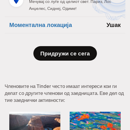
Мечувај со луѓе од целиот свет. Париз, Лос
Анџелес, Сиднеј, Одиме!
Моментална локација
Ушак
Придружи се сега
Членовите на Tinder често имаат интереси кои ги
делат со другите членови од заедницата. Еве дел од
тие заеднички активности: