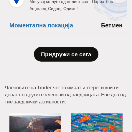
Мечувај со луѓе од целиот свет. Париз, Лос
Анџелес, Сиднеј, Одиме!
Моментална локација
Бетмен
Придружи се сега
Членовите на Tinder често имаат интереси кои ги
делат со другите членови од заедницата. Еве дел од
тие заеднички активности: