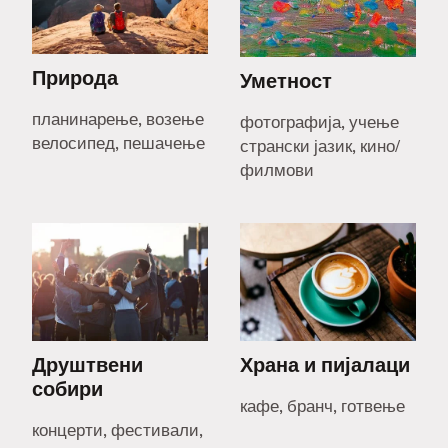
Природа
Уметност
планинарење, возење
фотографија, учење
велосипед, пешачење
странски јазик, кино/
филмови
Друштвени
Храна и пијалаци
собири
кафе, бранч, готвење
концерти, фестивали,