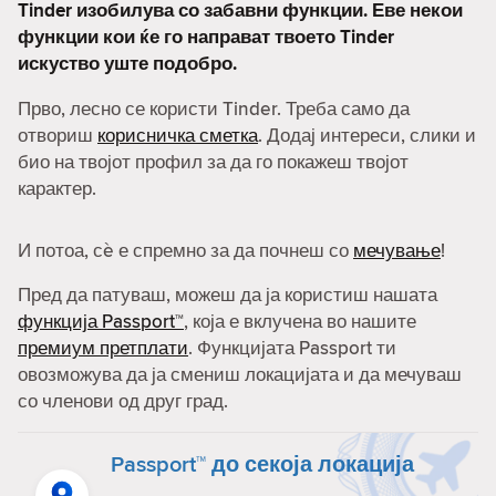
Tinder изобилува со забавни функции. Еве некои
функции кои ќе го направат твоето Tinder
искуство уште подобро.
Прво, лесно се користи Tinder. Треба само да
отвориш
корисничка сметка
. Додај интереси, слики и
био на твојот профил за да го покажеш твојот
карактер.
И потоа, сè е спремно за да почнеш со
мечување
!
Пред да патуваш, можеш да ја користиш нашата
функција Passport™
, која е вклучена во нашите
премиум претплати
. Функцијата Passport ти
овозможува да ја смениш локацијата и да мечуваш
со членови од друг град.
Passport™ до секоја локација