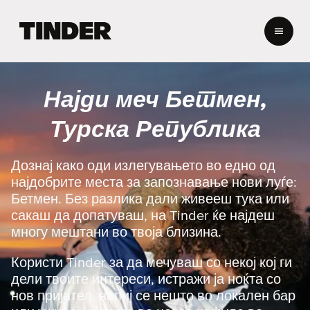
T
i
n
d
e
Најди меч Бетмен,
r
H
Турска Република
o
m
e
Дознај како оди излегувањето во едно од
најдобрите места за запознавање нови луѓе:
Бетмен. Без разлика дали живееш тука или
сакаш да допатуваш, на Tinder ќе најдеш
многу мештани во твоја близина.
Користи Tinder за да мечуваш со некој кој ги
дели твоите интереси, истражи ја ноќта со
нов пријател, напиј се нешто во локален бар