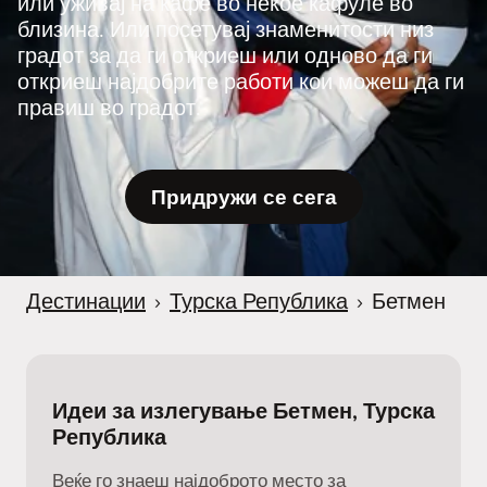
или уживај на кафе во некое кафуле во
близина. Или посетувај знаменитости низ
градот за да ги откриеш или одново да ги
откриеш најдобрите работи кои можеш да ги
правиш во градот.
Придружи се сега
Дестинации
›
Турска Република
›
Бетмен
Идеи за излегување Бетмен, Турска
Република
Веќе го знаеш најдоброто место за