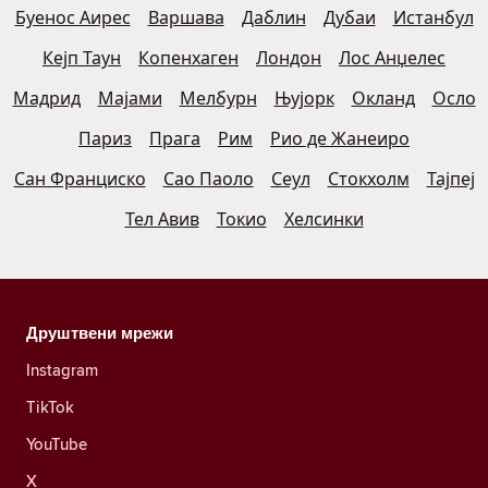
Буенос Аирес
Варшава
Даблин
Дубаи
Истанбул
Кејп Таун
Копенхаген
Лондон
Лос Анџелес
Мадрид
Мајами
Мелбурн
Њујорк
Окланд
Осло
Париз
Прага
Рим
Рио де Жанеиро
Сан Франциско
Сао Паоло
Сеул
Стокхолм
Тајпеј
Тел Авив
Токио
Хелсинки
Друштвени мрежи
Instagram
TikTok
YouTube
X