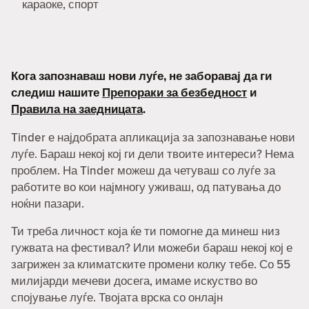
караоке, спорт
Кога запознаваш нови луѓе, не заборавај да ги
следиш нашите
Препораки за безбедност
и
Правила на заедницата
.
Tinder е најдобрата апликација за запознавање нови
луѓе. Бараш некој кој ги дели твоите интереси? Нема
проблем. На Tinder можеш да четуваш со луѓе за
работите во кои најмногу уживаш, од патувања до
ноќни пазари.
Ти треба личност која ќе ти помогне да минеш низ
гужвата на фестивал? Или можеби бараш некој кој е
загрижен за климатските промени колку тебе. Со 55
милијарди мечеви досега, имаме искуство во
спојување луѓе. Твојата врска со онлајн