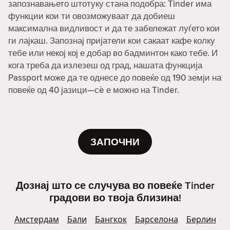
запознавањето штотуку стана подобра: Tinder има
функции кои ти овозможуваат да добиеш
максимална видливост и да те забележат луѓето кои
ги лајкаш. Запознај пријатели кои сакаат кафе колку
тебе или некој кој е добар во бадминтон како тебе. И
кога треба да излезеш од град, нашата функција
Passport може да те однесе до повеќе од 190 земји на
повеќе од 40 јазици—сè е можно на Tinder.
ЗАПОЧНИ
Дознај што се случува во повеќе Tinder
градови во твоја близина!
Амстердам
Бали
Бангкок
Барселона
Берлин