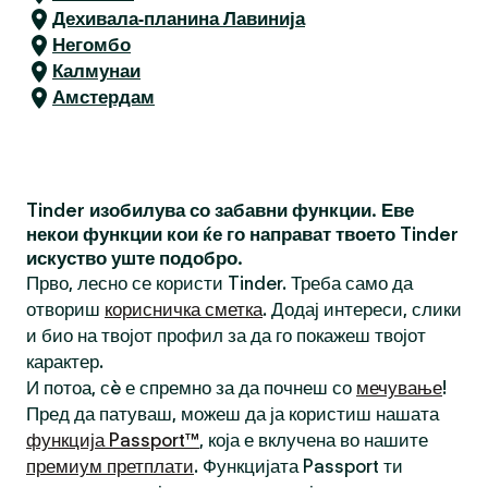
Дехивала-планина Лавинија
Негомбо
Калмунаи
Амстердам
Tinder изобилува со забавни функции. Еве
некои функции кои ќе го направат твоето Tinder
искуство уште подобро.
Прво, лесно се користи Tinder. Треба само да
отвориш
корисничка сметка
. Додај интереси, слики
и био на твојот профил за да го покажеш твојот
карактер.
И потоа, сè е спремно за да почнеш со
мечување
!
Пред да патуваш, можеш да ја користиш нашата
функција Passport™
, која е вклучена во нашите
премиум претплати
. Функцијата Passport ти