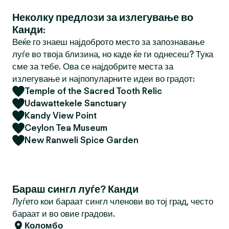
Неколку предлози за излегување во
Канди:
Веќе го знаеш најдоброто место за запознавање
луѓе во твоја близина, но каде ќе ги однесеш? Тука
сме за тебе. Ова се најдобрите места за
излегување и најпопуларните идеи во градот:
Temple of the Sacred Tooth Relic
Udawattekele Sanctuary
Kandy View Point
Ceylon Tea Museum
New Ranweli Spice Garden
Бараш сингл луѓе? Канди
Луѓето кои бараат сингл членови во тој град, често
бараат и во овие градови.
Коломбо