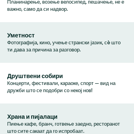
Планинарење, возење велосипед, пешачење, не е
важно, само да си надвор.
Уметност
Фотографија, кино, учење странски јазик, сè што
ти дава за причина за разговор.
Друштвени собири
Концерти, фестивали, караоке, спорт — вид на
дружби што се подобри со некој нов!
Храна и пијалаци
Пиење кафе, бранч, готвење заедно, ресторанот
што сите сакаат да го испробаат.