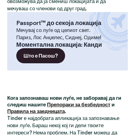
овозможува да ја смениш локацијата и да
мечуваш со членови од друг град.
Passport™ до секоја локација
Мечувај со луѓе од целиот свет.
Париз, Лос Анџелес, Сиднеј, Одиме!
Моментална локација
:
Канди
Што е Пасош?
Кога запознаваш нови луѓе, не заборавај да ги
следиш нашите
Препораки за безбедност
и
Правила на заедницата
.
Tinder е најдобрата апликација за запознавање
нови луѓе. Бараш некој кој ги дели твоите
интереси? Нема проблем. На Tinder можеш да