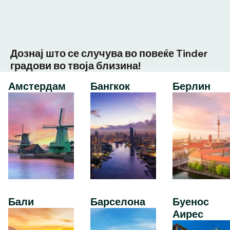
Дознај што се случува во повеќе Tinder
градови во твоја близина!
Амстердам
Бангкок
Берлин
Бали
Барселона
Буенос
Аирес