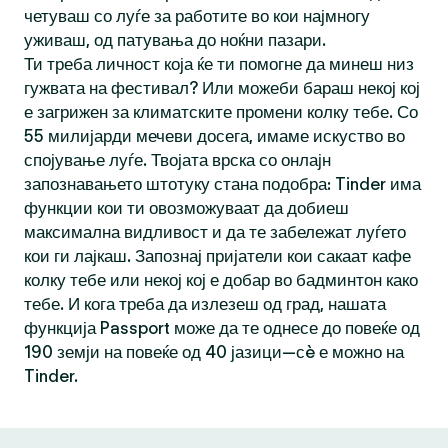
четуваш со луѓе за работите во кои најмногу
уживаш, од патувања до ноќни пазари.
Ти треба личност која ќе ти помогне да минеш низ
гужвата на фестивал? Или можеби бараш некој кој
е загрижен за климатските промени колку тебе. Со
55 милијарди мечеви досега, имаме искуство во
спојување луѓе. Твојата врска со онлајн
запознавањето штотуку стана подобра: Tinder има
функции кои ти овозможуваат да добиеш
максимална видливост и да те забележат луѓето
кои ги лајкаш. Запознај пријатели кои сакаат кафе
колку тебе или некој кој е добар во бадминтон како
тебе. И кога треба да излезеш од град, нашата
функција Passport може да те однесе до повеќе од
190 земји на повеќе од 40 јазици—сè е можно на
Tinder.