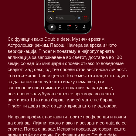
Со функции како Double date, Музички режим,
Астролошки режим, Пасош, Намера за врска и Фото
верификација, Tinder и понатаму е најпопуларната
апликација за запознавање во светот, достапна во 190
земји, со над 55 милијарди споеви откако го воведовме
свајпот. Зад секој од тие споеви стои вистинска личност.
Тоа отсекогаш беше целта. Тоа е местото каде што одиш
за да запознаеш луѓе што инаку немаше да ги
запознаеш: нова симпатија, сопатник за патување,
постепено заљубување што се претвора во нешто
вистинско. Што и да бараш, или сè уште не бараш,
Tinder ти дава простор да откриеш што ти одговара.
Направи профил, постави ги твоите преференци и почни
да свајпаш. Лајкни некого и ако ти возврати со лајк, ќе се
споите. Потоа е на вас. Испрати порака, договори нешто,
види што ќе се случи. Со функции како Double date,