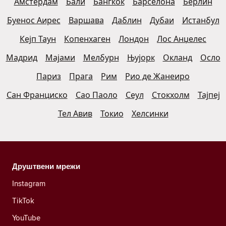
Амстердам
Бали
Бангкок
Барселона
Берлин
Буенос Аирес
Варшава
Даблин
Дубаи
Истанбул
Кејп Таун
Копенхаген
Лондон
Лос Анџелес
Мадрид
Мајами
Мелбурн
Њујорк
Окланд
Осло
Париз
Прага
Рим
Рио де Жанеиро
Сан Франциско
Сао Паоло
Сеул
Стокхолм
Тајпеј
Тел Авив
Токио
Хелсинки
Друштвени мрежи
Instagram
TikTok
YouTube