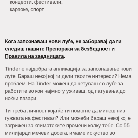
концерти, фестивали,
караоке, спорт
Кога запознаваш нови луѓе, не заборавај да ги
следиш нашите
Препораки за безбедност
и
Правила на заедницата
.
Tinder е најдобрата апликација за запознавање нови
луѓе. Бараш некој кој ги дели твоите интереси? Нема
проблем. На Tinder можеш да четуваш со луѓе за
работите во кои најмногу уживаш, од патувања до
ноќни пазари.
Ти треба личност која ќе ти помогне да минеш низ
гужвата на фестивал? Или можеби бараш некој кој е
загрижен за климатските промени колку тебе. Со 55
милијарди мечеви досега, имаме искуство во