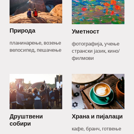
Природа
Уметност
планинарење, возење
фотографија, учење
велосипед, пешачење
странски јазик, кино/
филмови
Друштвени
Храна и пијалаци
собири
кафе, бранч, готвење