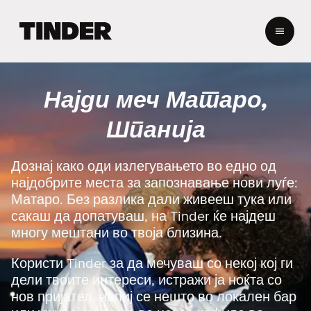
T
i
n
d
e
Најди меч Матаро,
r
H
Шпанија
o
m
e
Дознај како оди излегувањето во едно од
најдобрите места за запознавање нови луѓе:
Матаро. Без разлика дали живееш тука или
сакаш да допатуваш, на Tinder ќе најдеш
многу мештани во твоја близина.
Користи Tinder за да мечуваш со некој кој ги
дели твоите интереси, истражи ја ноќта со
нов пријател, напиј се нешто во локален бар