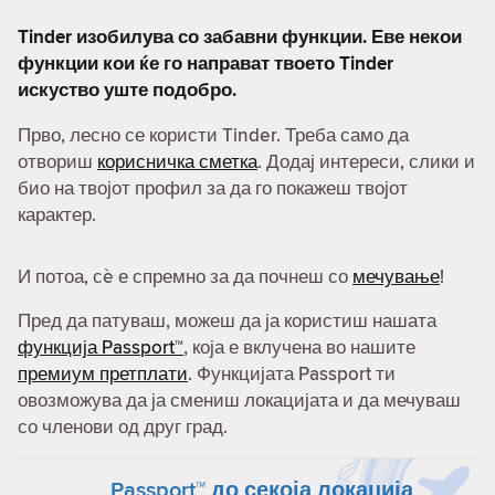
Tinder изобилува со забавни функции. Еве некои
функции кои ќе го направат твоето Tinder
искуство уште подобро.
Прво, лесно се користи Tinder. Треба само да
отвориш
корисничка сметка
. Додај интереси, слики и
био на твојот профил за да го покажеш твојот
карактер.
И потоа, сè е спремно за да почнеш со
мечување
!
Пред да патуваш, можеш да ја користиш нашата
функција Passport™
, која е вклучена во нашите
премиум претплати
. Функцијата Passport ти
овозможува да ја смениш локацијата и да мечуваш
со членови од друг град.
Passport™ до секоја локација