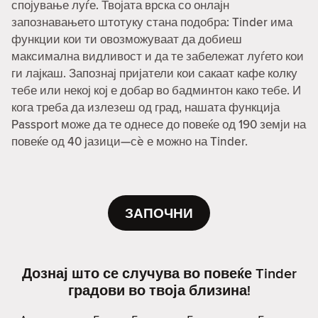
спојување луѓе. Твојата врска со онлајн
запознавањето штотуку стана подобра: Tinder има
функции кои ти овозможуваат да добиеш
максимална видливост и да те забележат луѓето кои
ги лајкаш. Запознај пријатели кои сакаат кафе колку
тебе или некој кој е добар во бадминтон како тебе. И
кога треба да излезеш од град, нашата функција
Passport може да те однесе до повеќе од 190 земји на
повеќе од 40 јазици—сè е можно на Tinder.
ЗАПОЧНИ
Дознај што се случува во повеќе Tinder
градови во твоја близина!