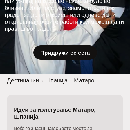
или уживај на кафе во некое кафуле во
близина. Или посетувај знаменитости низ
градот за да ги откриеш или одново да ги
откриеш најдобрите работи кои можеш да ги
правиш во градот.
Придружи се сега
Дестинации
›
Шпанија
›
Матаро
Идеи за излегување Матаро,
Шпанија
Веќе го знаеш најдоброто место за