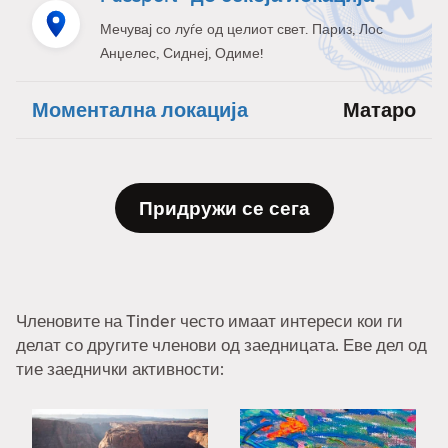
Мечувај со луѓе од целиот свет. Париз, Лос
Анџелес, Сиднеј, Одиме!
Моментална локација
Матаро
Придружи се сега
Членовите на Tinder често имаат интереси кои ги
делат со другите членови од заедницата. Еве дел од
тие заеднички активности: