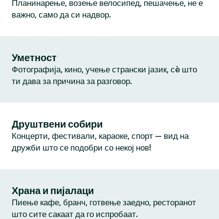
Планинарење, возење велосипед, пешачење, не е
важно, само да си надвор.
Уметност
Фотографија, кино, учење странски јазик, сè што
ти дава за причина за разговор.
Друштвени собири
Концерти, фестивали, караоке, спорт — вид на
дружби што се подобри со некој нов!
Храна и пијалаци
Пиење кафе, бранч, готвење заедно, ресторанот
што сите сакаат да го испробаат.