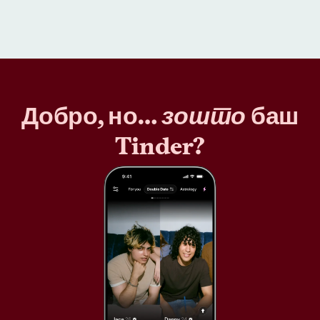
Добро, но…
зошто
баш
Tinder?