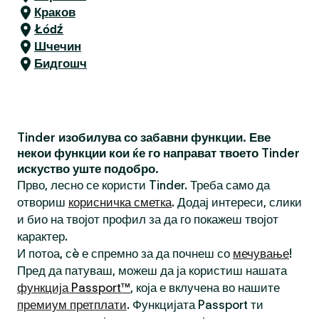
Краков
Łódź
Шчечин
Бидгошч
Tinder изобилува со забавни функции. Еве
некои функции кои ќе го направат твоето Tinder
искуство уште подобро.
Прво, лесно се користи Tinder. Треба само да
отвориш
корисничка сметка
. Додај интереси, слики
и био на твојот профил за да го покажеш твојот
карактер.
И потоа, сè е спремно за да почнеш со
мечување
!
Пред да патуваш, можеш да ја користиш нашата
функција Passport™
, која е вклучена во нашите
премиум претплати
. Функцијата Passport ти