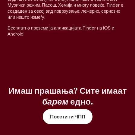
Музички режим, Пасош, Хемија и многу повеќе, Tinder е
создаден за секој вид поврзување: лежерно, сериозно
или нешто измеѓу.
Бесплатно преземи ја апликацијата Tinder на iOS и
Android.
Имаш прашања? Сите имаат
барем
едно.
Посети ги ЧПП