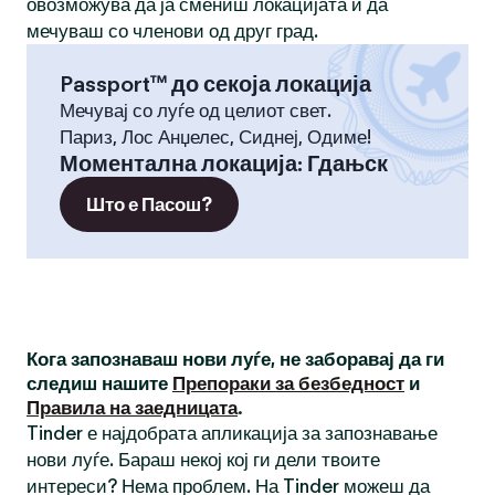
овозможува да ја смениш локацијата и да
мечуваш со членови од друг град.
Passport™ до секоја локација
Мечувај со луѓе од целиот свет.
Париз, Лос Анџелес, Сиднеј, Одиме!
Моментална локација
:
Гдањск
Што е Пасош?
Кога запознаваш нови луѓе, не заборавај да ги
следиш нашите
Препораки за безбедност
и
Правила на заедницата
.
Tinder е најдобрата апликација за запознавање
нови луѓе. Бараш некој кој ги дели твоите
интереси? Нема проблем. На Tinder можеш да