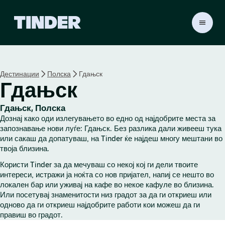
T
i
n
d
e
Дестинации
Полска
Гдањск
r
Гдањск
H
o
m
Гдањск, Полска
e
Дознај како оди излегувањето во едно од најдобрите места за
запознавање нови луѓе: Гдањск. Без разлика дали живееш тука
или сакаш да допатуваш, на Tinder ќе најдеш многу мештани во
твоја близина.
Користи Tinder за да мечуваш со некој кој ги дели твоите
интереси, истражи ја ноќта со нов пријател, напиј се нешто во
локален бар или уживај на кафе во некое кафуле во близина.
Или посетувај знаменитости низ градот за да ги откриеш или
одново да ги откриеш најдобрите работи кои можеш да ги
правиш во градот.