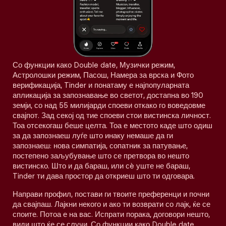
Со функции како Double date, Музички режим,
Астролошки режим, Пасош, Намера за врска и Фото
верификација, Tinder и понатаму е најпопуларната
апликација за запознавање во светот, достапна во 190
земји, со над 55 милијарди споеви откако го воведовме
свајпот. Зад секој од тие споеви стои вистинска личност.
Тоа отсекогаш беше целта. Тоа е местото каде што одиш
за да запознаеш луѓе што инаку немаше да ги
запознаеш: нова симпатија, сопатник за патување,
постепено заљубување што се претвора во нешто
вистинско. Што и да бараш, или сè уште не бараш,
Tinder ти дава простор да откриеш што ти одговара.
Направи профил, постави ги твоите преференци и почни
да свајпаш. Лајкни некого и ако ти возврати со лајк, ќе се
споите. Потоа е на вас. Испрати порака, договори нешто,
види што ќе се случи. Со функции како Double date,