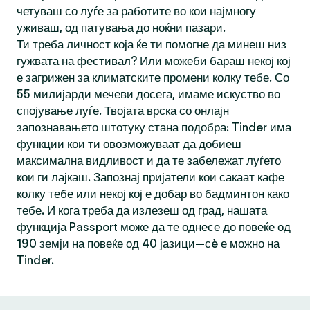
четуваш со луѓе за работите во кои најмногу
уживаш, од патувања до ноќни пазари.
Ти треба личност која ќе ти помогне да минеш низ
гужвата на фестивал? Или можеби бараш некој кој
е загрижен за климатските промени колку тебе. Со
55 милијарди мечеви досега, имаме искуство во
спојување луѓе. Твојата врска со онлајн
запознавањето штотуку стана подобра: Tinder има
функции кои ти овозможуваат да добиеш
максимална видливост и да те забележат луѓето
кои ги лајкаш. Запознај пријатели кои сакаат кафе
колку тебе или некој кој е добар во бадминтон како
тебе. И кога треба да излезеш од град, нашата
функција Passport може да те однесе до повеќе од
190 земји на повеќе од 40 јазици—сè е можно на
Tinder.