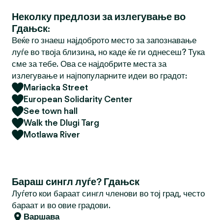
Неколку предлози за излегување во
Гдањск:
Веќе го знаеш најдоброто место за запознавање
луѓе во твоја близина, но каде ќе ги однесеш? Тука
сме за тебе. Ова се најдобрите места за
излегување и најпопуларните идеи во градот:
Mariacka Street
European Solidarity Center
See town hall
Walk the Dlugi Targ
Motlawa River
Бараш сингл луѓе? Гдањск
Луѓето кои бараат сингл членови во тој град, често
бараат и во овие градови.
Варшава