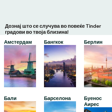
Дознај што се случува во повеќе Tinder
градови во твоја близина!
Амстердам
Бангкок
Берлин
Бали
Барселона
Буенос
Аирес