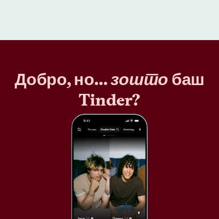
Добро, но…
зошто
баш
Tinder?