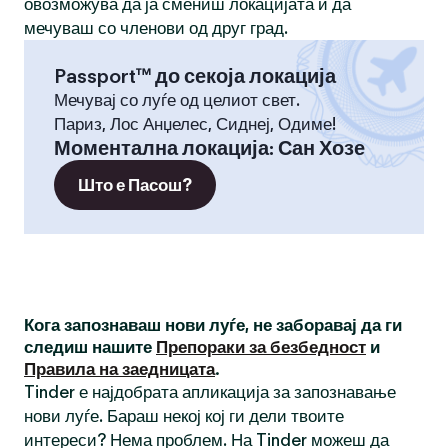
овозможува да ја смениш локацијата и да
мечуваш со членови од друг град.
Passport™ до секоја локација
Мечувај со луѓе од целиот свет.
Париз, Лос Анџелес, Сиднеј, Одиме!
Моментална локација
:
Сан Хозе
Што е Пасош?
Кога запознаваш нови луѓе, не заборавај да ги
следиш нашите
Препораки за безбедност
и
Правила на заедницата
.
Tinder е најдобрата апликација за запознавање
нови луѓе. Бараш некој кој ги дели твоите
интереси? Нема проблем. На Tinder можеш да