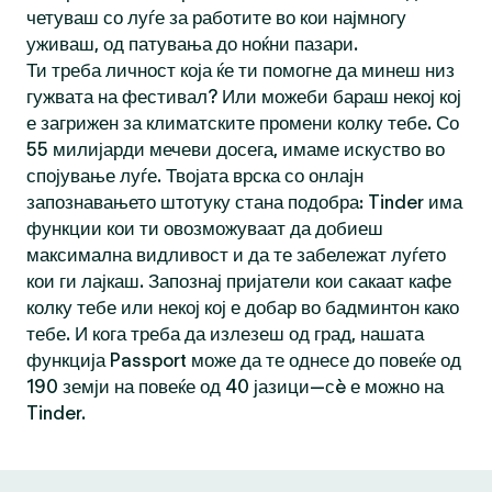
четуваш со луѓе за работите во кои најмногу
уживаш, од патувања до ноќни пазари.
Ти треба личност која ќе ти помогне да минеш низ
гужвата на фестивал? Или можеби бараш некој кој
е загрижен за климатските промени колку тебе. Со
55 милијарди мечеви досега, имаме искуство во
спојување луѓе. Твојата врска со онлајн
запознавањето штотуку стана подобра: Tinder има
функции кои ти овозможуваат да добиеш
максимална видливост и да те забележат луѓето
кои ги лајкаш. Запознај пријатели кои сакаат кафе
колку тебе или некој кој е добар во бадминтон како
тебе. И кога треба да излезеш од град, нашата
функција Passport може да те однесе до повеќе од
190 земји на повеќе од 40 јазици—сè е можно на
Tinder.