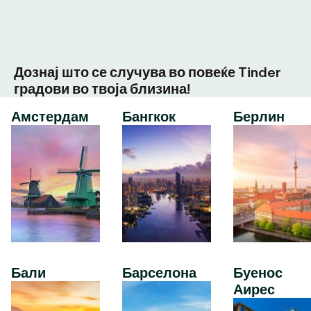
Дознај што се случува во повеќе Tinder
градови во твоја близина!
Амстердам
Бангкок
Берлин
Бали
Барселона
Буенос
Аирес