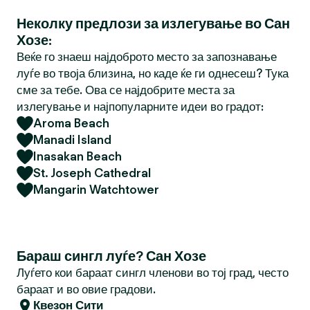
Неколку предлози за излегување во Сан
Хозе:
Веќе го знаеш најдоброто место за запознавање
луѓе во твоја близина, но каде ќе ги однесеш? Тука
сме за тебе. Ова се најдобрите места за
излегување и најпопуларните идеи во градот:
Aroma Beach
Manadi Island
Inasakan Beach
St. Joseph Cathedral
Mangarin Watchtower
Бараш сингл луѓе? Сан Хозе
Луѓето кои бараат сингл членови во тој град, често
бараат и во овие градови.
Квезон Сити