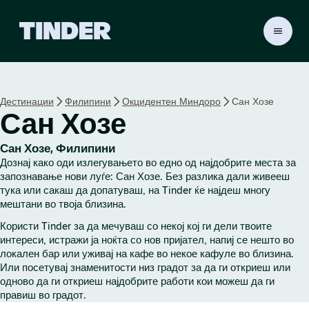
T
i
n
d
e
Дестинации
Филипини
Окцидентен Миндоро
Сан Хозе
r
Сан Хозе
H
o
m
Сан Хозе, Филипини
e
Дознај како оди излегувањето во едно од најдобрите места за
запознавање нови луѓе: Сан Хозе. Без разлика дали живееш
тука или сакаш да допатуваш, на Tinder ќе најдеш многу
мештани во твоја близина.
Користи Tinder за да мечуваш со некој кој ги дели твоите
интереси, истражи ја ноќта со нов пријател, напиј се нешто во
локален бар или уживај на кафе во некое кафуле во близина.
Или посетувај знаменитости низ градот за да ги откриеш или
одново да ги откриеш најдобрите работи кои можеш да ги
правиш во градот.