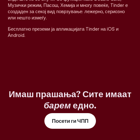
Музички режим, Пасош, Хемија и многу повеќе, Tinder е
создаден за секој вид поврзување: лежерно, сериозно
или нешто измеѓу.
Бесплатно преземи ја апликацијата Tinder на iOS и
Android.
Имаш прашања? Сите имаат
барем
едно.
Посети ги ЧПП