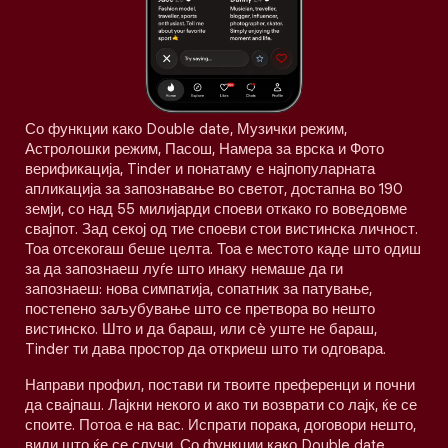
Со функции како Double date, Музички режим,
Астролошки режим, Пасош, Намера за врска и Фото
верификација, Tinder и понатаму е најпопуларната
апликација за запознавање во светот, достапна во 190
земји, со над 55 милијарди споеви откако го воведовме
свајпот. Зад секој од тие споеви стои вистинска личност.
Тоа отсекогаш беше целта. Тоа е местото каде што одиш
за да запознаеш луѓе што инаку немаше да ги
запознаеш: нова симпатија, сопатник за патување,
постепено заљубување што се претвора во нешто
вистинско. Што и да бараш, или сè уште не бараш,
Tinder ти дава простор да откриеш што ти одговара.
Направи профил, постави ги твоите преференци и почни
да свајпаш. Лајкни некого и ако ти возврати со лајк, ќе се
споите. Потоа е на вас. Испрати порака, договори нешто,
види што ќе се случи. Со функции како Double date,