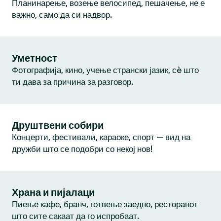
Планинарење, возење велосипед, пешачење, не е
важно, само да си надвор.
Уметност
Фотографија, кино, учење странски јазик, сè што
ти дава за причина за разговор.
Друштвени собири
Концерти, фестивали, караоке, спорт — вид на
дружби што се подобри со некој нов!
Храна и пијалаци
Пиење кафе, бранч, готвење заедно, ресторанот
што сите сакаат да го испробаат.