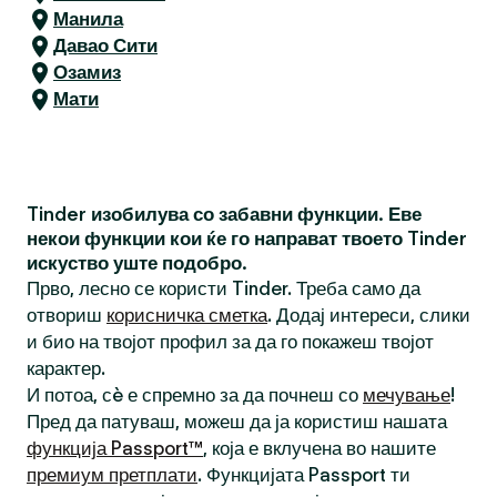
Манила
Давао Сити
Озамиз
Мати
Tinder изобилува со забавни функции. Еве
некои функции кои ќе го направат твоето Tinder
искуство уште подобро.
Прво, лесно се користи Tinder. Треба само да
отвориш
корисничка сметка
. Додај интереси, слики
и био на твојот профил за да го покажеш твојот
карактер.
И потоа, сè е спремно за да почнеш со
мечување
!
Пред да патуваш, можеш да ја користиш нашата
функција Passport™
, која е вклучена во нашите
премиум претплати
. Функцијата Passport ти