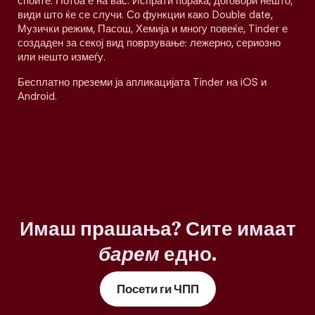
споите. Потоа е на вас. Испрати порака, договори нешто,
види што ќе се случи. Со функции како Double date,
Музички режим, Пасош, Хемија и многу повеќе, Tinder е
создаден за секој вид поврзување: лежерно, сериозно
или нешто измеѓу.
Бесплатно преземи ја апликацијата Tinder на iOS и
Android.
Имаш прашања? Сите имаат
барем
едно.
Посети ги ЧПП