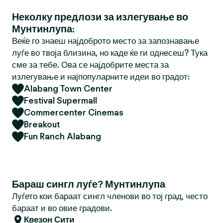
Неколку предлози за излегување во
Мунтинлупа:
Веќе го знаеш најдоброто место за запознавање
луѓе во твоја близина, но каде ќе ги однесеш? Тука
сме за тебе. Ова се најдобрите места за
излегување и најпопуларните идеи во градот:
Alabang Town Center
Festival Supermall
Commercenter Cinemas
Breakout
Fun Ranch Alabang
Бараш сингл луѓе? Мунтинлупа
Луѓето кои бараат сингл членови во тој град, често
бараат и во овие градови.
Квезон Сити