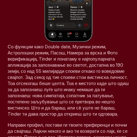
Со функции како Double date, Музички режим,
Астролошки режим, Пасош, Намера за врска и Фото
верификација, Tinder и понатаму е најпопуларната
апликација за запознавање во светот, достапна во 190
земји, со над 55 милијарди споеви откако го воведовме
свајпот. Зад секој од тие споеви стои вистинска личност.
Тоа отсекогаш беше целта. Тоа е местото каде што одиш
за да запознаеш луѓе што инаку немаше да ги
запознаеш: нова симпатија, сопатник за патување,
постепено заљубување што се претвора во нешто
вистинско. Што и да бараш, или сè уште не бараш,
Tinder ти дава простор да откриеш што ти одговара.
Направи профил, постави ги твоите преференци и почни
да свајпаш. Лајкни некого и ако ти возврати со лајк, ќе се