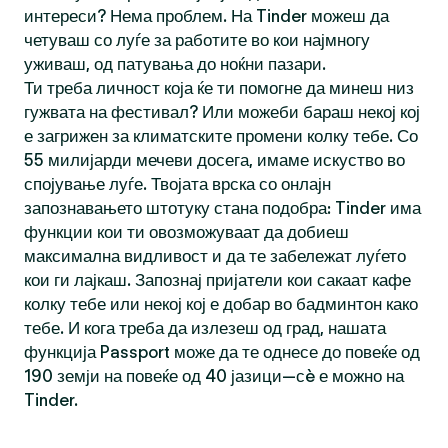
интереси? Нема проблем. На Tinder можеш да
четуваш со луѓе за работите во кои најмногу
уживаш, од патувања до ноќни пазари.
Ти треба личност која ќе ти помогне да минеш низ
гужвата на фестивал? Или можеби бараш некој кој
е загрижен за климатските промени колку тебе. Со
55 милијарди мечеви досега, имаме искуство во
спојување луѓе. Твојата врска со онлајн
запознавањето штотуку стана подобра: Tinder има
функции кои ти овозможуваат да добиеш
максимална видливост и да те забележат луѓето
кои ги лајкаш. Запознај пријатели кои сакаат кафе
колку тебе или некој кој е добар во бадминтон како
тебе. И кога треба да излезеш од град, нашата
функција Passport може да те однесе до повеќе од
190 земји на повеќе од 40 јазици—сè е можно на
Tinder.