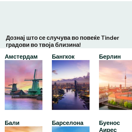
Дознај што се случува во повеќе Tinder
градови во твоја близина!
Амстердам
Бангкок
Берлин
Бали
Барселона
Буенос
Аирес