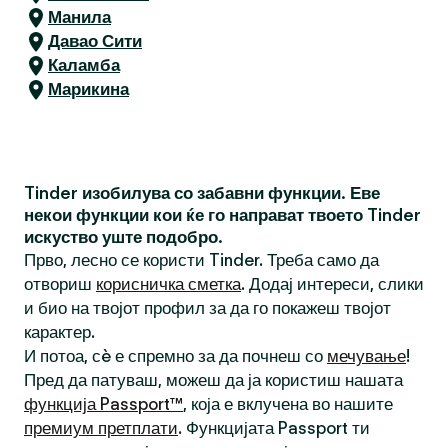
Манила
Давао Сити
Каламба
Марикина
Tinder изобилува со забавни функции. Еве
некои функции кои ќе го направат твоето Tinder
искуство уште подобро.
Прво, лесно се користи Tinder. Треба само да
отвориш
корисничка сметка
. Додај интереси, слики
и био на твојот профил за да го покажеш твојот
карактер.
И потоа, сè е спремно за да почнеш со
мечување
!
Пред да патуваш, можеш да ја користиш нашата
функција Passport™
, која е вклучена во нашите
премиум претплати
. Функцијата Passport ти