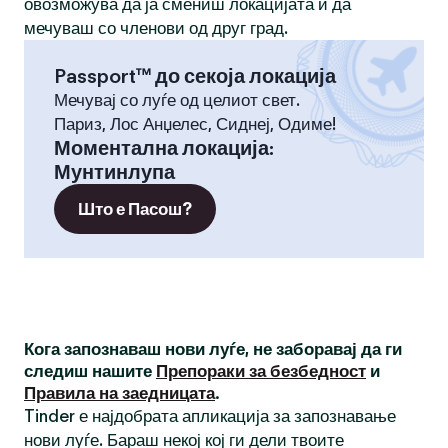
овозможува да ја смениш локацијата и да
мечуваш со членови од друг град.
Passport™ до секоја локација
Мечувај со луѓе од целиот свет.
Париз, Лос Анџелес, Сиднеј, Одиме!
Моментална локација
:
Мунтинлупа
Што е Пасош?
Кога запознаваш нови луѓе, не заборавај да ги
следиш нашите
Препораки за безбедност
и
Правила на заедницата
.
Tinder е најдобрата апликација за запознавање
нови луѓе. Бараш некој кој ги дели твоите