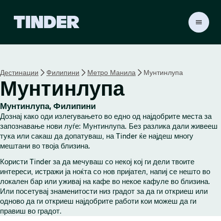
T
i
n
d
e
Дестинации
Филипини
Метро Манила
Мунтинлупа
r
Мунтинлупа
H
o
m
Мунтинлупа, Филипини
e
Дознај како оди излегувањето во едно од најдобрите места за
запознавање нови луѓе: Мунтинлупа. Без разлика дали живееш
тука или сакаш да допатуваш, на Tinder ќе најдеш многу
мештани во твоја близина.
Користи Tinder за да мечуваш со некој кој ги дели твоите
интереси, истражи ја ноќта со нов пријател, напиј се нешто во
локален бар или уживај на кафе во некое кафуле во близина.
Или посетувај знаменитости низ градот за да ги откриеш или
одново да ги откриеш најдобрите работи кои можеш да ги
правиш во градот.