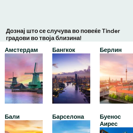
Дознај што се случува во повеќе Tinder
градови во твоја близина!
Амстердам
Бангкок
Берлин
Бали
Барселона
Буенос
Аирес