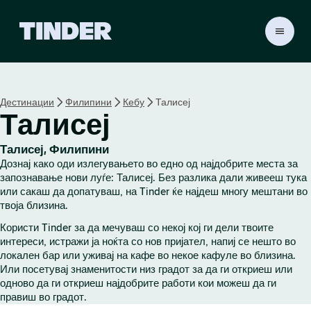
T
i
n
d
e
Дестинации
Филипини
Кебу
Талисеј
r
Талисеј
H
o
m
Талисеј, Филипини
e
Дознај како оди излегувањето во едно од најдобрите места за
запознавање нови луѓе: Талисеј. Без разлика дали живееш тука
или сакаш да допатуваш, на Tinder ќе најдеш многу мештани во
твоја близина.
Користи Tinder за да мечуваш со некој кој ги дели твоите
интереси, истражи ја ноќта со нов пријател, напиј се нешто во
локален бар или уживај на кафе во некое кафуле во близина.
Или посетувај знаменитости низ градот за да ги откриеш или
одново да ги откриеш најдобрите работи кои можеш да ги
правиш во градот.