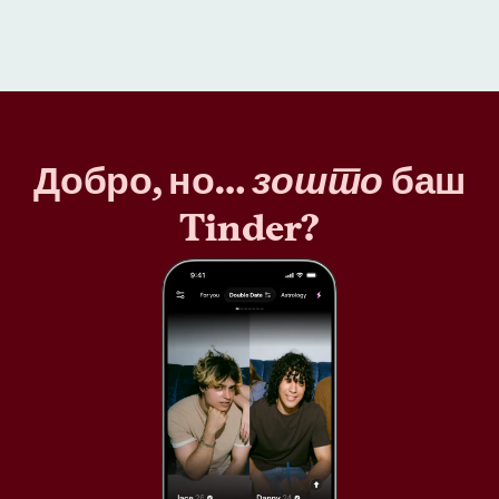
Добро, но…
зошто
баш
Tinder?