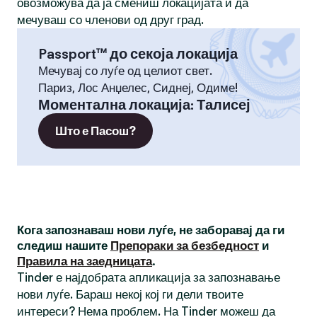
овозможува да ја смениш локацијата и да
мечуваш со членови од друг град.
Passport™ до секоја локација
Мечувај со луѓе од целиот свет.
Париз, Лос Анџелес, Сиднеј, Одиме!
Моментална локација
:
Талисеј
Што е Пасош?
Кога запознаваш нови луѓе, не заборавај да ги
следиш нашите
Препораки за безбедност
и
Правила на заедницата
.
Tinder е најдобрата апликација за запознавање
нови луѓе. Бараш некој кој ги дели твоите
интереси? Нема проблем. На Tinder можеш да