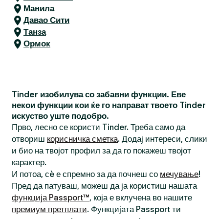
Манила
Давао Сити
Танза
Ормок
Tinder изобилува со забавни функции. Еве
некои функции кои ќе го направат твоето Tinder
искуство уште подобро.
Прво, лесно се користи Tinder. Треба само да
отвориш
корисничка сметка
. Додај интереси, слики
и био на твојот профил за да го покажеш твојот
карактер.
И потоа, сè е спремно за да почнеш со
мечување
!
Пред да патуваш, можеш да ја користиш нашата
функција Passport™
, која е вклучена во нашите
премиум претплати
. Функцијата Passport ти