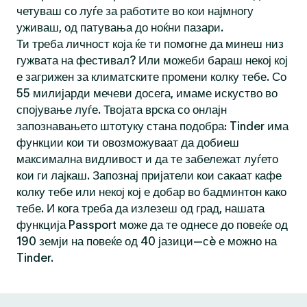
четуваш со луѓе за работите во кои најмногу
уживаш, од патувања до ноќни пазари.
Ти треба личност која ќе ти помогне да минеш низ
гужвата на фестивал? Или можеби бараш некој кој
е загрижен за климатските промени колку тебе. Со
55 милијарди мечеви досега, имаме искуство во
спојување луѓе. Твојата врска со онлајн
запознавањето штотуку стана подобра: Tinder има
функции кои ти овозможуваат да добиеш
максимална видливост и да те забележат луѓето
кои ги лајкаш. Запознај пријатели кои сакаат кафе
колку тебе или некој кој е добар во бадминтон како
тебе. И кога треба да излезеш од град, нашата
функција Passport може да те однесе до повеќе од
190 земји на повеќе од 40 јазици—сè е можно на
Tinder.