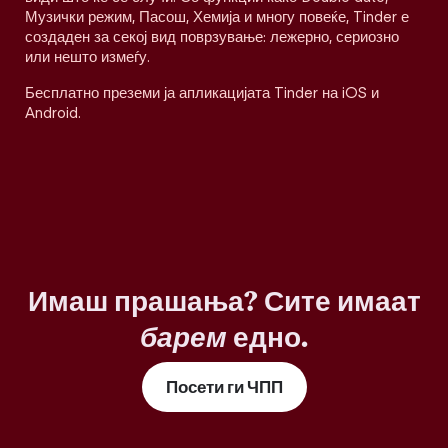
Музички режим, Пасош, Хемија и многу повеќе, Tinder е
создаден за секој вид поврзување: лежерно, сериозно
или нешто измеѓу.
Бесплатно преземи ја апликацијата Tinder на iOS и
Android.
Имаш прашања? Сите имаат
барем
едно.
Посети ги ЧПП