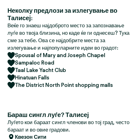
Неколку предлози за излегување во
Талисеј:
Веќе го знаеш најдоброто место за запознавање
луѓе во твоја близина, но каде ќе ги однесеш? Тука
сме за тебе. Ова се најдобрите места за
излегување и најпопуларните идеи во градот:
Spousal of Mary and Joseph Chapel
Sampaloc Road
Taal Lake Yacht Club
Hinatuan Falls
The District North Point shopping malls
Бараш сингл луѓе? Талисеј
Луѓето кои бараат сингл членови во тој град, често
бараат и во овие градови.
Квезон Сити