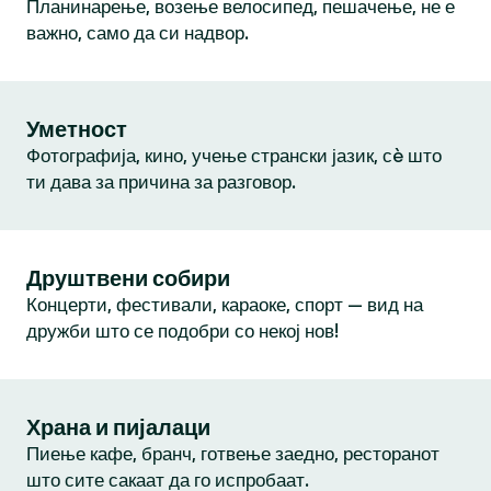
Планинарење, возење велосипед, пешачење, не е
важно, само да си надвор.
Уметност
Фотографија, кино, учење странски јазик, сè што
ти дава за причина за разговор.
Друштвени собири
Концерти, фестивали, караоке, спорт — вид на
дружби што се подобри со некој нов!
Храна и пијалаци
Пиење кафе, бранч, готвење заедно, ресторанот
што сите сакаат да го испробаат.