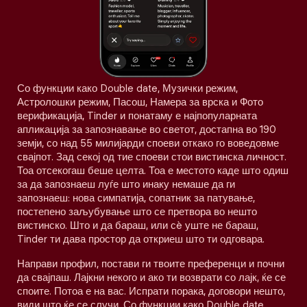
Со функции како Double date, Музички режим,
Астролошки режим, Пасош, Намера за врска и Фото
верификација, Tinder и понатаму е најпопуларната
апликација за запознавање во светот, достапна во 190
земји, со над 55 милијарди споеви откако го воведовме
свајпот. Зад секој од тие споеви стои вистинска личност.
Тоа отсекогаш беше целта. Тоа е местото каде што одиш
за да запознаеш луѓе што инаку немаше да ги
запознаеш: нова симпатија, сопатник за патување,
постепено заљубување што се претвора во нешто
вистинско. Што и да бараш, или сè уште не бараш,
Tinder ти дава простор да откриеш што ти одговара.
Направи профил, постави ги твоите преференци и почни
да свајпаш. Лајкни некого и ако ти возврати со лајк, ќе се
споите. Потоа е на вас. Испрати порака, договори нешто,
види што ќе се случи. Со функции како Double date,