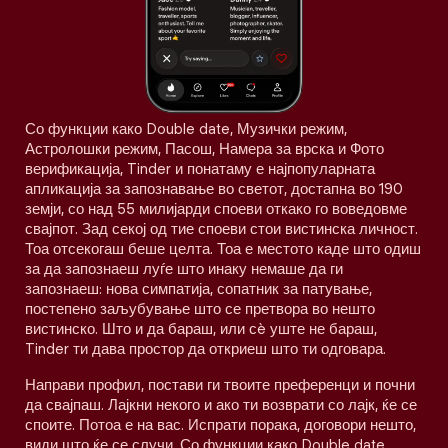
Со функции како Double date, Музички режим,
Астролошки режим, Пасош, Намера за врска и Фото
верификација, Tinder и понатаму е најпопуларната
апликација за запознавање во светот, достапна во 190
земји, со над 55 милијарди споеви откако го воведовме
свајпот. Зад секој од тие споеви стои вистинска личност.
Тоа отсекогаш беше целта. Тоа е местото каде што одиш
за да запознаеш луѓе што инаку немаше да ги
запознаеш: нова симпатија, сопатник за патување,
постепено заљубување што се претвора во нешто
вистинско. Што и да бараш, или сè уште не бараш,
Tinder ти дава простор да откриеш што ти одговара.
Направи профил, постави ги твоите преференци и почни
да свајпаш. Лајкни некого и ако ти возврати со лајк, ќе се
споите. Потоа е на вас. Испрати порака, договори нешто,
види што ќе се случи. Со функции како Double date,