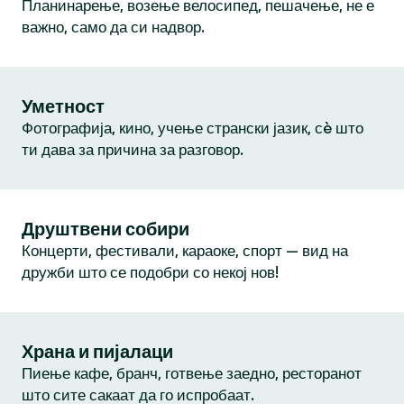
Планинарење, возење велосипед, пешачење, не е
важно, само да си надвор.
Уметност
Фотографија, кино, учење странски јазик, сè што
ти дава за причина за разговор.
Друштвени собири
Концерти, фестивали, караоке, спорт — вид на
дружби што се подобри со некој нов!
Храна и пијалаци
Пиење кафе, бранч, готвење заедно, ресторанот
што сите сакаат да го испробаат.