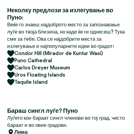
Неколку предлози за излегување во
Пуно:
Веќе го знаеш најдоброто место за запознавање
луѓе во твоја близина, но каде ќе ги однесеш? Тука
сме за тебе. Ова се најдобрите места за
излегување и најпопуларните идеи во градот:
Condor Hill (Mirador de Kuntur Wasi)
Puno Cathedral
Carlos Dreyer Museum
Uros Floating Islands
Taquile Island
Бараш сингл луѓе? Пуно
Луѓето кои бараат сингл членови во тој град, често
бараат и во овие градови.
Лима