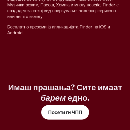
Музички режим, Пасош, Хемија и многу повеќе, Tinder е
создаден за секој вид поврзување: лежерно, сериозно
или нешто измеѓу.
Бесплатно преземи ја апликацијата Tinder на iOS и
Android.
Имаш прашања? Сите имаат
барем
едно.
Посети ги ЧПП