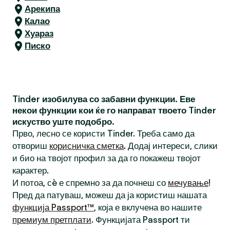
Арекипа
Калао
Хуараз
Писко
Tinder изобилува со забавни функции. Еве
некои функции кои ќе го направат твоето Tinder
искуство уште подобро.
Прво, лесно се користи Tinder. Треба само да
отвориш
корисничка сметка
. Додај интереси, слики
и био на твојот профил за да го покажеш твојот
карактер.
И потоа, сè е спремно за да почнеш со
мечување
!
Пред да патуваш, можеш да ја користиш нашата
функција Passport™
, која е вклучена во нашите
премиум претплати
. Функцијата Passport ти