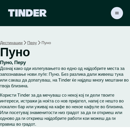
T
i
n
d
e
Дестинации
Перу
Пуно
r
Пуно
H
o
m
Пуно, Перу
e
Дознај како оди излегувањето во едно од најдобрите места за
запознавање нови луѓе: Пуно. Без разлика дали живееш тука
или сакаш да допатуваш, на Tinder ќе најдеш многу мештани во
твоја близина.
Користи Tinder за да мечуваш со некој кој ги дели твоите
интереси, истражи ја ноќта со нов пријател, напиј се нешто во
локален бар или уживај на кафе во некое кафуле во близина.
Или посетувај знаменитости низ градот за да ги откриеш или
одново да ги откриеш најдобрите работи кои можеш да ги
правиш во градот.