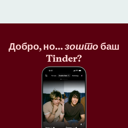
Добро, но…
зошто
баш
Tinder?