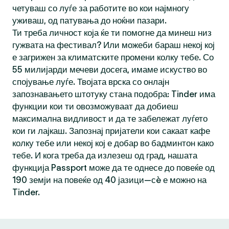
четуваш со луѓе за работите во кои најмногу
уживаш, од патувања до ноќни пазари.
Ти треба личност која ќе ти помогне да минеш низ
гужвата на фестивал? Или можеби бараш некој кој
е загрижен за климатските промени колку тебе. Со
55 милијарди мечеви досега, имаме искуство во
спојување луѓе. Твојата врска со онлајн
запознавањето штотуку стана подобра: Tinder има
функции кои ти овозможуваат да добиеш
максимална видливост и да те забележат луѓето
кои ги лајкаш. Запознај пријатели кои сакаат кафе
колку тебе или некој кој е добар во бадминтон како
тебе. И кога треба да излезеш од град, нашата
функција Passport може да те однесе до повеќе од
190 земји на повеќе од 40 јазици—сè е можно на
Tinder.