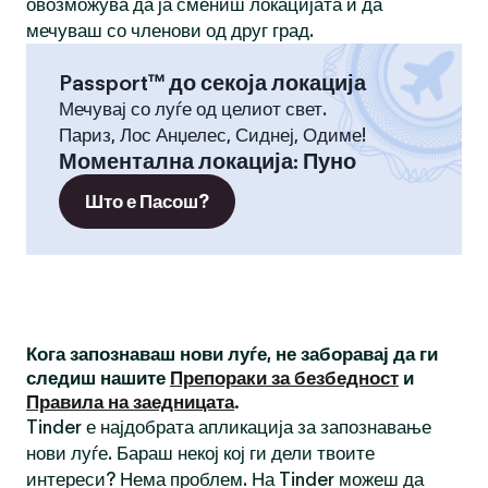
овозможува да ја смениш локацијата и да
мечуваш со членови од друг град.
Passport™ до секоја локација
Мечувај со луѓе од целиот свет.
Париз, Лос Анџелес, Сиднеј, Одиме!
Моментална локација
:
Пуно
Што е Пасош?
Кога запознаваш нови луѓе, не заборавај да ги
следиш нашите
Препораки за безбедност
и
Правила на заедницата
.
Tinder е најдобрата апликација за запознавање
нови луѓе. Бараш некој кој ги дели твоите
интереси? Нема проблем. На Tinder можеш да