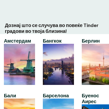
Дознај што се случува во повеќе Tinder
градови во твоја близина!
Амстердам
Бангкок
Берлин
Бали
Барселона
Буенос
Аирес