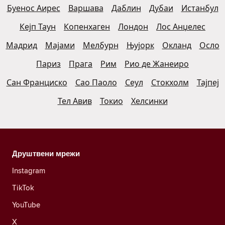
Буенос Аирес
Варшава
Даблин
Дубаи
Истанбул
Кејп Таун
Копенхаген
Лондон
Лос Анџелес
Мадрид
Мајами
Мелбурн
Њујорк
Окланд
Осло
Париз
Прага
Рим
Рио де Жанеиро
Сан Франциско
Сао Паоло
Сеул
Стокхолм
Тајпеј
Тел Авив
Токио
Хелсинки
Друштвени мрежи
Instagram
TikTok
YouTube
X