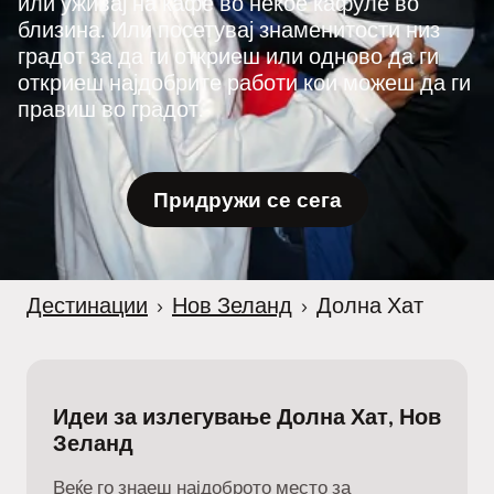
или уживај на кафе во некое кафуле во
близина. Или посетувај знаменитости низ
градот за да ги откриеш или одново да ги
откриеш најдобрите работи кои можеш да ги
правиш во градот.
Придружи се сега
Дестинации
›
Нов Зеланд
›
Долна Хат
Идеи за излегување Долна Хат, Нов
Зеланд
Веќе го знаеш најдоброто место за