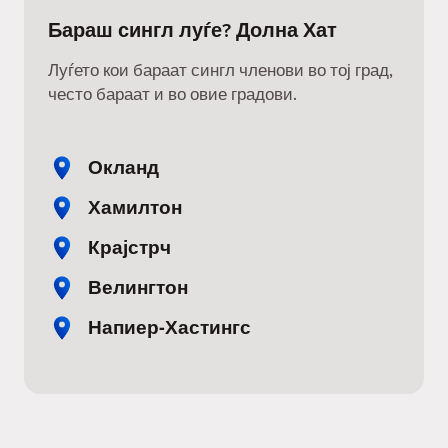
Бараш сингл луѓе? Долна Хат
Луѓето кои бараат сингл членови во тој град,
често бараат и во овие градови.
Окланд
Хамилтон
Крајстрч
Велингтон
Напиер-Хастингс