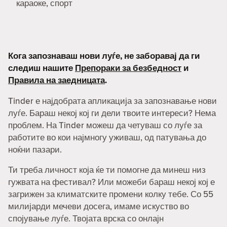
караоке, спорт
Кога запознаваш нови луѓе, не заборавај да ги
следиш нашите
Препораки за безбедност
и
Правила на заедницата
.
Tinder е најдобрата апликација за запознавање нови
луѓе. Бараш некој кој ги дели твоите интереси? Нема
проблем. На Tinder можеш да четуваш со луѓе за
работите во кои најмногу уживаш, од патувања до
ноќни пазари.
Ти треба личност која ќе ти помогне да минеш низ
гужвата на фестивал? Или можеби бараш некој кој е
загрижен за климатските промени колку тебе. Со 55
милијарди мечеви досега, имаме искуство во
спојување луѓе. Твојата врска со онлајн