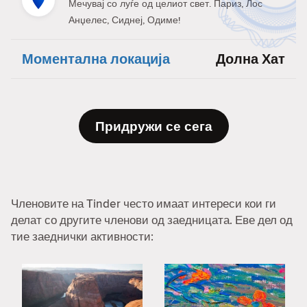
Мечувај со луѓе од целиот свет. Париз, Лос
Анџелес, Сиднеј, Одиме!
Моментална локација
Долна Хат
Придружи се сега
Членовите на Tinder често имаат интереси кои ги
делат со другите членови од заедницата. Еве дел од
тие заеднички активности: