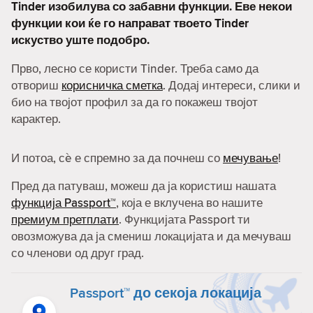
Tinder изобилува со забавни функции. Еве некои
функции кои ќе го направат твоето Tinder
искуство уште подобро.
Прво, лесно се користи Tinder. Треба само да
отвориш
корисничка сметка
. Додај интереси, слики и
био на твојот профил за да го покажеш твојот
карактер.
И потоа, сè е спремно за да почнеш со
мечување
!
Пред да патуваш, можеш да ја користиш нашата
функција Passport™
, која е вклучена во нашите
премиум претплати
. Функцијата Passport ти
овозможува да ја смениш локацијата и да мечуваш
со членови од друг град.
Passport™ до секоја локација