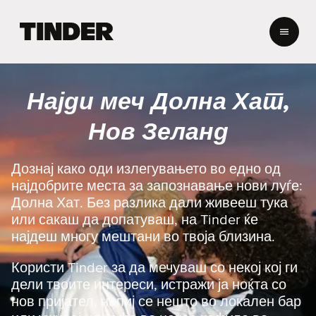
T
i
n
d
e
Најди меч Долна Хат,
r
H
Нов Зеланд
o
m
e
Дознај како оди излегувањето во едно од
најдобрите места за запознавање нови луѓе:
Долна Хат. Без разлика дали живееш тука
или сакаш да допатуваш, на Tinder ќе
најдеш многу мештани во твоја близина.
Користи Tinder за да мечуваш со некој кој ги
дели твоите интереси, истражи ја ноќта со
нов пријател, напиј се нешто во локален бар