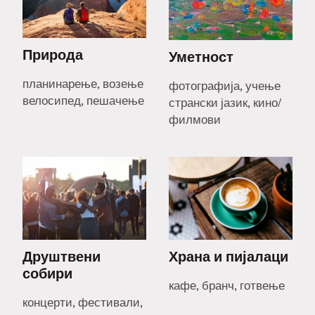
Природа
Уметност
планинарење, возење
фотографија, учење
велосипед, пешачење
странски јазик, кино/
филмови
Друштвени
Храна и пијалаци
собири
кафе, бранч, готвење
концерти, фестивали,