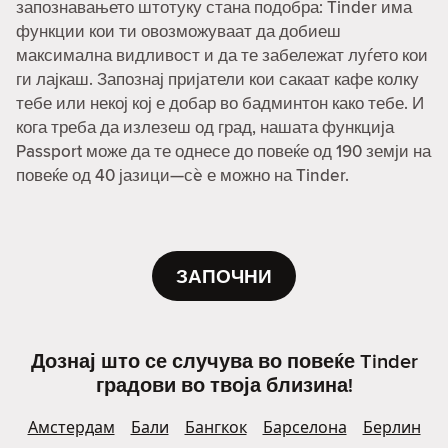
запознавањето штотуку стана подобра: Tinder има
функции кои ти овозможуваат да добиеш
максимална видливост и да те забележат луѓето кои
ги лајкаш. Запознај пријатели кои сакаат кафе колку
тебе или некој кој е добар во бадминтон како тебе. И
кога треба да излезеш од град, нашата функција
Passport може да те однесе до повеќе од 190 земји на
повеќе од 40 јазици—сè е можно на Tinder.
ЗАПОЧНИ
Дознај што се случува во повеќе Tinder
градови во твоја близина!
Амстердам
Бали
Бангкок
Барселона
Берлин