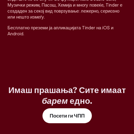
Музички режим, Пасош, Хемија и многу повеќе, Tinder е
создаден за секој вид поврзување: лежерно, сериозно
или нешто измеѓу.
Бесплатно преземи ја апликацијата Tinder на iOS и
Android.
Имаш прашања? Сите имаат
барем
едно.
Посети ги ЧПП