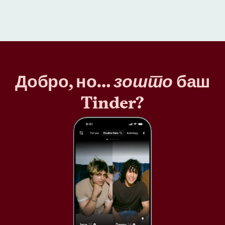
Добро, но…
зошто
баш
Tinder?