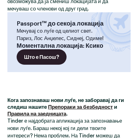
овозможува да ја смениш локацијата и да
мечуваш со членови од друг град.
Passport™ до секоја локација
Мечувај со луѓе од целиот свет.
Париз, Лос Анџелес, Сиднеј, Одиме!
Моментална локација
:
Ксико
Што е Пасош?
Кога запознаваш нови луѓе, не заборавај да ги
следиш нашите
Препораки за безбедност
и
Правила на заедницата
.
Tinder е најдобрата апликација за запознавање
нови луѓе. Бараш некој кој ги дели твоите
интереси? Нема проблем. На Tinder можеш да