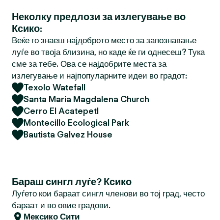
Неколку предлози за излегување во
Ксико:
Веќе го знаеш најдоброто место за запознавање
луѓе во твоја близина, но каде ќе ги однесеш? Тука
сме за тебе. Ова се најдобрите места за
излегување и најпопуларните идеи во градот:
Texolo Watefall
Santa Maria Magdalena Church
Cerro El Acatepetl
Montecillo Ecological Park
Bautista Galvez House
Бараш сингл луѓе? Ксико
Луѓето кои бараат сингл членови во тој град, често
бараат и во овие градови.
Мексико Сити