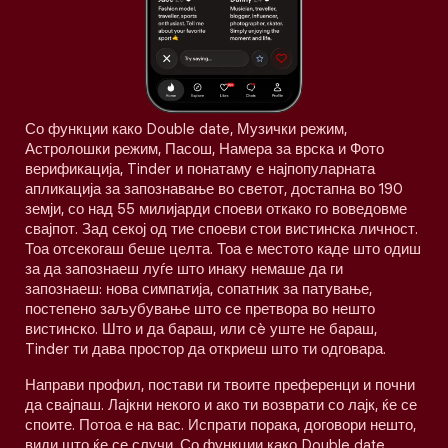
Со функции како Double date, Музички режим,
Астролошки режим, Пасош, Намера за врска и Фото
верификација, Tinder и понатаму е најпопуларната
апликација за запознавање во светот, достапна во 190
земји, со над 55 милијарди споеви откако го воведовме
свајпот. Зад секој од тие споеви стои вистинска личност.
Тоа отсекогаш беше целта. Тоа е местото каде што одиш
за да запознаеш луѓе што инаку немаше да ги
запознаеш: нова симпатија, сопатник за патување,
постепено заљубување што се претвора во нешто
вистинско. Што и да бараш, или сè уште не бараш,
Tinder ти дава простор да откриеш што ти одговара.
Направи профил, постави ги твоите преференци и почни
да свајпаш. Лајкни некого и ако ти возврати со лајк, ќе се
споите. Потоа е на вас. Испрати порака, договори нешто,
види што ќе се случи. Со функции како Double date,