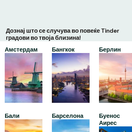
Дознај што се случува во повеќе Tinder
градови во твоја близина!
Амстердам
Бангкок
Берлин
Бали
Барселона
Буенос
Аирес