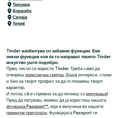
Тихуана
Кордоба
Селаја
Тепиќ
Tinder изобилува со забавни функции. Еве
некои функции кои ќе го направат твоето Tinder
искуство уште подобро.
Прво, лесно се користи Tinder. Треба само да
отвориш
корисничка сметка
. Додај интереси, слики
и био на твојот профил за да го покажеш твојот
карактер.
И потоа, сè е спремно за да почнеш со
мечување
!
Пред да патуваш, можеш да ја користиш нашата
функција Passport™
, која е вклучена во нашите
премиум претплати
. Функцијата Passport ти