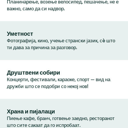
Планинарење, возење велосипед, пешачење, не е
важно, само да си надвор.
Уметност
Фотографија, кино, учење странски јазик, сè што
ти дава за причина за разговор.
Друштвени собири
Концерти, фестивали, караоке, спорт — вид на
дружби што се подобри со некој нов!
Храна и пијалаци
Пиење кафе, бранч, готвење заедно, ресторанот
што сите сакаат да го испробаат.