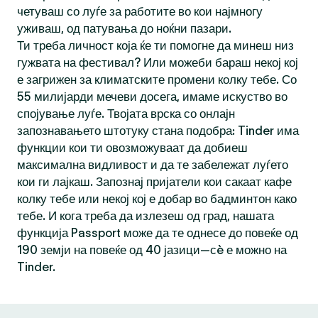
четуваш со луѓе за работите во кои најмногу
уживаш, од патувања до ноќни пазари.
Ти треба личност која ќе ти помогне да минеш низ
гужвата на фестивал? Или можеби бараш некој кој
е загрижен за климатските промени колку тебе. Со
55 милијарди мечеви досега, имаме искуство во
спојување луѓе. Твојата врска со онлајн
запознавањето штотуку стана подобра: Tinder има
функции кои ти овозможуваат да добиеш
максимална видливост и да те забележат луѓето
кои ги лајкаш. Запознај пријатели кои сакаат кафе
колку тебе или некој кој е добар во бадминтон како
тебе. И кога треба да излезеш од град, нашата
функција Passport може да те однесе до повеќе од
190 земји на повеќе од 40 јазици—сè е можно на
Tinder.