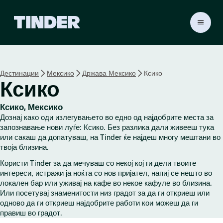
T
i
n
d
e
Дестинации
Мексико
Држава Мексико
Ксико
r
Ксико
H
o
m
Ксико, Мексико
e
Дознај како оди излегувањето во едно од најдобрите места за
запознавање нови луѓе: Ксико. Без разлика дали живееш тука
или сакаш да допатуваш, на Tinder ќе најдеш многу мештани во
твоја близина.
Користи Tinder за да мечуваш со некој кој ги дели твоите
интереси, истражи ја ноќта со нов пријател, напиј се нешто во
локален бар или уживај на кафе во некое кафуле во близина.
Или посетувај знаменитости низ градот за да ги откриеш или
одново да ги откриеш најдобрите работи кои можеш да ги
правиш во градот.