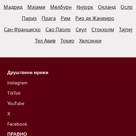
Мадрид
Мајами
Мелбурн
Њујорк
Окланд
Осло
Париз
Прага
Рим
Рио де Жанеиро
Сан Франциско
Сао Паоло
Сеул
Стокхолм
Тајпеј
Тел Авив
Токио
Хелсинки
Друштвени мрежи
Instagram
TikTok
YouTube
X
Facebook
ПРАВНО