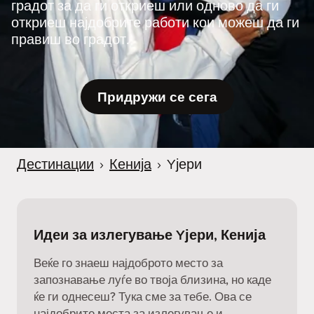
градот за да ги откриеш или одново да ги
откриеш најдобрите работи кои можеш да ги
правиш во градот.
Придружи се сега
Дестинации
›
Кенија
›
Yјери
Идеи за излегување Yјери, Кенија
Веќе го знаеш најдоброто место за
запознавање луѓе во твоја близина, но каде
ќе ги однесеш? Тука сме за тебе. Ова се
најдобрите места за излегување и