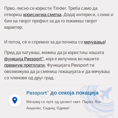
Прво, лесно се користи Tinder. Треба само да
отвориш
корисничка сметка
. Додај интереси, слики и
био на твојот профил за да го покажеш твојот
карактер.
И потоа, сè е спремно за да почнеш со
мечување
!
Пред да патуваш, можеш да ја користиш нашата
функција Passport™
, која е вклучена во нашите
премиум претплати
. Функцијата Passport ти
овозможува да ја смениш локацијата и да мечуваш
со членови од друг град.
Passport™ до секоја локација
Мечувај со луѓе од целиот свет. Париз, Лос
Анџелес, Сиднеј, Одиме!