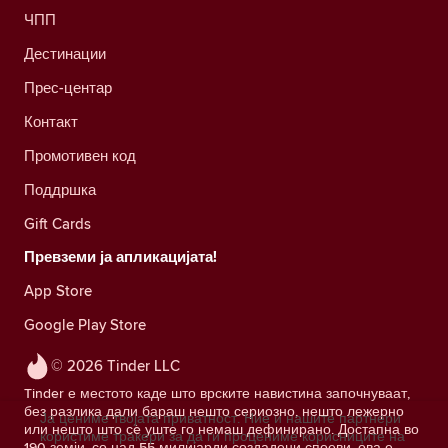
ЧПП
Дестинации
Прес-центар
Контакт
Промотивен код
Поддршка
Gift Cards
Превземи ја апликацијата!
App Store
Google Play Store
© 2026 Tinder LLC
Tinder е местото каде што врските навистина започнуваат,
без разлика дали бараш нешто сериозно, нешто лежерно
Ја цениме твојата приватност. Ние и нашите партнери
или нешто што сè уште го немаш дефинирано. Достапна во
користиме тракери за да ги процениме корисниците на
190 земји, со над 55 милијарди создадени споеви, ова е