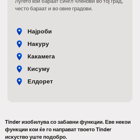
Луѓето кои бараат сингл членови во тој град,
често бараат и во овие градови.
Најроби
Накуру
Какамега
Кисуму
Елдорет
Tinder изобилува со забавни функции. Еве некои
функции кои ќе го направат твоето Tinder
искуство уште подобро.