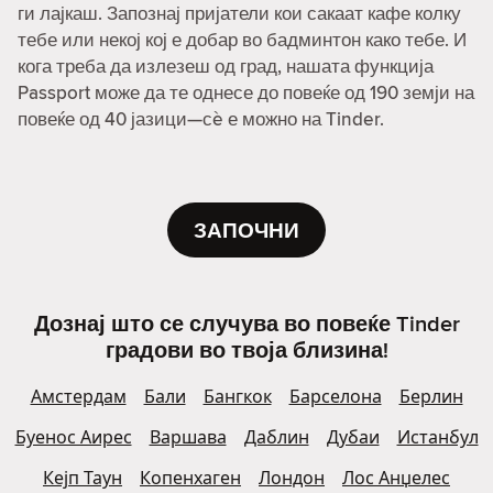
ги лајкаш. Запознај пријатели кои сакаат кафе колку
тебе или некој кој е добар во бадминтон како тебе. И
кога треба да излезеш од град, нашата функција
Passport може да те однесе до повеќе од 190 земји на
повеќе од 40 јазици—сè е можно на Tinder.
ЗАПОЧНИ
Дознај што се случува во повеќе Tinder
градови во твоја близина!
Амстердам
Бали
Бангкок
Барселона
Берлин
Буенос Аирес
Варшава
Даблин
Дубаи
Истанбул
Кејп Таун
Копенхаген
Лондон
Лос Анџелес