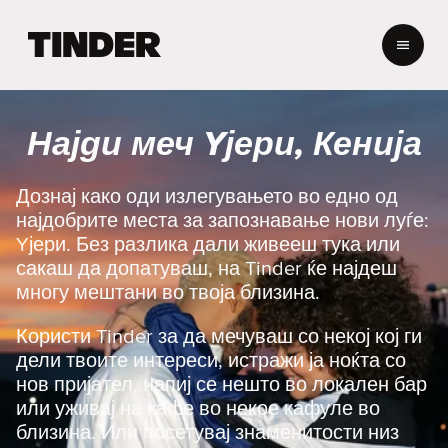
T
i
n
d
e
Најди меч Yјери, Кенија
r
H
o
Дознај како оди излегувањето во едно од
m
најдобрите места за запознавање нови луѓе:
e
Yјери. Без разлика дали живееш тука или
сакаш да допатуваш, на Tinder ќе најдеш
многу мештани во твоја близина.
Користи Tinder за да мечуваш со некој кој ги
дели твоите интереси, истражи ја ноќта со
нов пријател, напиј се нешто во локален бар
или уживај на кафе во некое кафуле во
близина. Или посетувај знаменитости низ