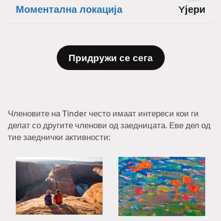
Моментална локација
Yјери
Придружи се сега
Членовите на Tinder често имаат интереси кои ги
делат со другите членови од заедницата. Еве дел од
тие заеднички активности: