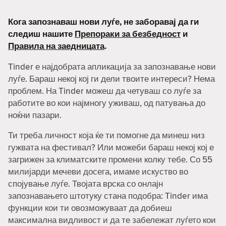
Кога запознаваш нови луѓе, не заборавај да ги
следиш нашите
Препораки за безбедност
и
Правила на заедницата
.
Tinder е најдобрата апликација за запознавање нови
луѓе. Бараш некој кој ги дели твоите интереси? Нема
проблем. На Tinder можеш да четуваш со луѓе за
работите во кои најмногу уживаш, од патувања до
ноќни пазари.
Ти треба личност која ќе ти помогне да минеш низ
гужвата на фестивал? Или можеби бараш некој кој е
загрижен за климатските промени колку тебе. Со 55
милијарди мечеви досега, имаме искуство во
спојување луѓе. Твојата врска со онлајн
запознавањето штотуку стана подобра: Tinder има
функции кои ти овозможуваат да добиеш
максимална видливост и да те забележат луѓето кои