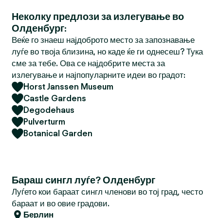
Неколку предлози за излегување во
Олденбург:
Веќе го знаеш најдоброто место за запознавање
луѓе во твоја близина, но каде ќе ги однесеш? Тука
сме за тебе. Ова се најдобрите места за
излегување и најпопуларните идеи во градот:
Horst Janssen Museum
Castle Gardens
Degodehaus
Pulverturm
Botanical Garden
Бараш сингл луѓе? Олденбург
Луѓето кои бараат сингл членови во тој град, често
бараат и во овие градови.
Берлин