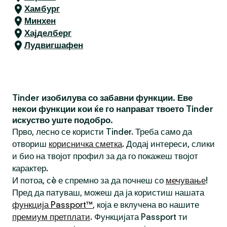
Хамбург
Минхен
Хајделберг
Лудвигшафен
Tinder изобилува со забавни функции. Еве
некои функции кои ќе го направат твоето Tinder
искуство уште подобро.
Прво, лесно се користи Tinder. Треба само да
отвориш
корисничка сметка
. Додај интереси, слики
и био на твојот профил за да го покажеш твојот
карактер.
И потоа, сè е спремно за да почнеш со
мечување
!
Пред да патуваш, можеш да ја користиш нашата
функција Passport™
, која е вклучена во нашите
премиум претплати
. Функцијата Passport ти