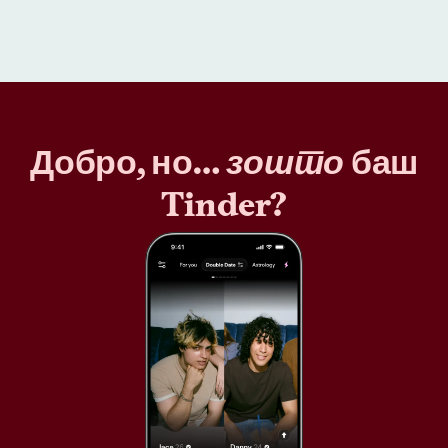
Добро, но…
зошто
баш
Tinder?