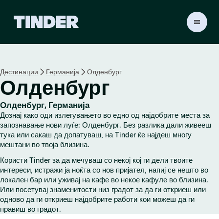
T
i
n
d
e
Дестинации
Германија
Олденбург
r
Олденбург
H
o
m
Олденбург, Германија
e
Дознај како оди излегувањето во едно од најдобрите места за
запознавање нови луѓе: Олденбург. Без разлика дали живееш
тука или сакаш да допатуваш, на Tinder ќе најдеш многу
мештани во твоја близина.
Користи Tinder за да мечуваш со некој кој ги дели твоите
интереси, истражи ја ноќта со нов пријател, напиј се нешто во
локален бар или уживај на кафе во некое кафуле во близина.
Или посетувај знаменитости низ градот за да ги откриеш или
одново да ги откриеш најдобрите работи кои можеш да ги
правиш во градот.