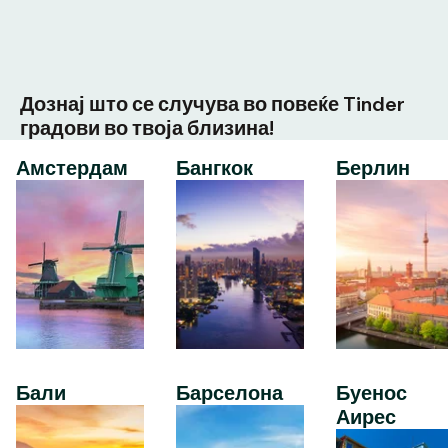
Дознај што се случува во повеќе Tinder
градови во твоја близина!
Амстердам
Бангкок
Берлин
Бали
Барселона
Буенос
Аирес