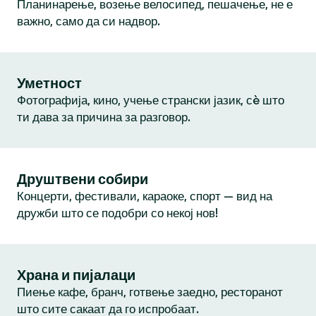
Планинарење, возење велосипед, пешачење, не е
важно, само да си надвор.
Уметност
Фотографија, кино, учење странски јазик, сè што
ти дава за причина за разговор.
Друштвени собири
Концерти, фестивали, караоке, спорт — вид на
дружби што се подобри со некој нов!
Храна и пијалаци
Пиење кафе, бранч, готвење заедно, ресторанот
што сите сакаат да го испробаат.