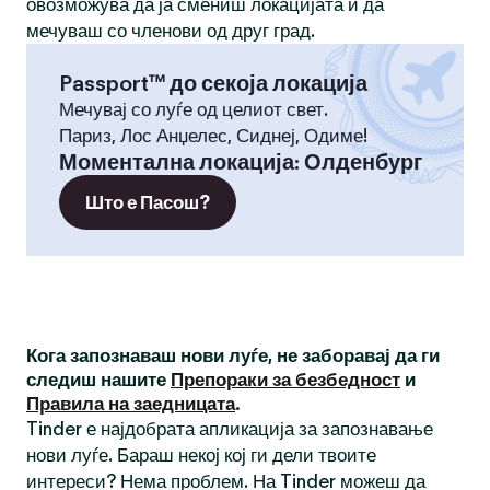
овозможува да ја смениш локацијата и да
мечуваш со членови од друг град.
Passport™ до секоја локација
Мечувај со луѓе од целиот свет.
Париз, Лос Анџелес, Сиднеј, Одиме!
Моментална локација
:
Олденбург
Што е Пасош?
Кога запознаваш нови луѓе, не заборавај да ги
следиш нашите
Препораки за безбедност
и
Правила на заедницата
.
Tinder е најдобрата апликација за запознавање
нови луѓе. Бараш некој кој ги дели твоите
интереси? Нема проблем. На Tinder можеш да