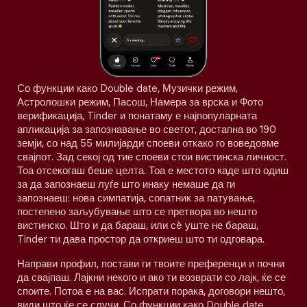
Со функции како Double date, Музички режим,
Астролошки режим, Пасош, Намера за врска и Фото
верификација, Tinder и понатаму е најпопуларната
апликација за запознавање во светот, достапна во 190
земји, со над 55 милијарди споеви откако го воведовме
свајпот. Зад секој од тие споеви стои вистинска личност.
Тоа отсекогаш беше целта. Тоа е местото каде што одиш
за да запознаеш луѓе што инаку немаше да ги
запознаеш: нова симпатија, сопатник за патување,
постепено заљубување што се претвора во нешто
вистинско. Што и да бараш, или сè уште не бараш,
Tinder ти дава простор да откриеш што ти одговара.
Направи профил, постави ги твоите преференци и почни
да свајпаш. Лајкни некого и ако ти возврати со лајк, ќе се
споите. Потоа е на вас. Испрати порака, договори нешто,
види што ќе се случи. Со функции како Double date,