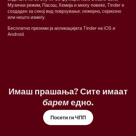
Музички режим, Пасош, Хемија и многу повеќе, Tinder е
создаден за секој вид поврзување: лежерно, сериозно
или нешто измеѓу.
Бесплатно преземи ја апликацијата Tinder на iOS и
Android.
Имаш прашања? Сите имаат
барем
едно.
Посети ги ЧПП