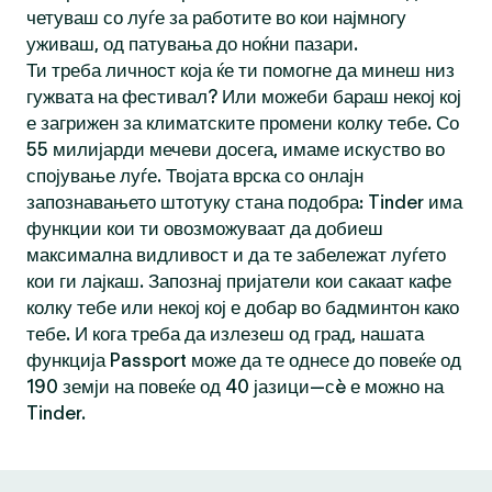
четуваш со луѓе за работите во кои најмногу
уживаш, од патувања до ноќни пазари.
Ти треба личност која ќе ти помогне да минеш низ
гужвата на фестивал? Или можеби бараш некој кој
е загрижен за климатските промени колку тебе. Со
55 милијарди мечеви досега, имаме искуство во
спојување луѓе. Твојата врска со онлајн
запознавањето штотуку стана подобра: Tinder има
функции кои ти овозможуваат да добиеш
максимална видливост и да те забележат луѓето
кои ги лајкаш. Запознај пријатели кои сакаат кафе
колку тебе или некој кој е добар во бадминтон како
тебе. И кога треба да излезеш од град, нашата
функција Passport може да те однесе до повеќе од
190 земји на повеќе од 40 јазици—сè е можно на
Tinder.