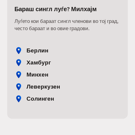
Бараш сингл луѓе? Милхајм
Луѓето кои бараат сингл членови во тој град,
често бараат и во овие градови.
Берлин
Хамбург
Минхен
Леверкузен
Солинген