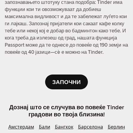
запознавањето штотуку стана подобра: Tinder има
функции кои ти овозможуваат да добиеш
максимална видливост и да те забележат луѓето кои
ги лајкаш. Запознај пријатели кои сакаат кафе колку
тебе или некој кој е добар во бадминтон како тебе. И
кога треба да излезеш од град, нашата функција
Passport може да те однесе до повеќе од 190 земји на
повеќе од 40 јазици—сè е можно на Tinder.
ЗАПОЧНИ
Дознај што се случува во повеќе Tinder
градови во твоја близина!
Амстердам
Бали
Бангкок
Барселона
Берлин