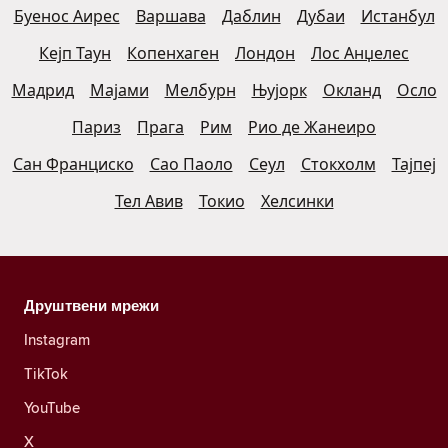
Буенос Аирес
Варшава
Даблин
Дубаи
Истанбул
Кејп Таун
Копенхаген
Лондон
Лос Анџелес
Мадрид
Мајами
Мелбурн
Њујорк
Окланд
Осло
Париз
Прага
Рим
Рио де Жанеиро
Сан Франциско
Сао Паоло
Сеул
Стокхолм
Тајпеј
Тел Авив
Токио
Хелсинки
Друштвени мрежи
Instagram
TikTok
YouTube
X