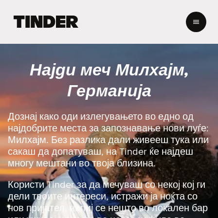
T
i
n
d
e
Најди меч Милхајм,
r
H
Германија
o
m
e
Дознај како оди излегувањето во едно од
најдобрите места за запознавање нови луѓе:
Милхајм. Без разлика дали живееш тука или
сакаш да допатуваш, на Tinder ќе најдеш
многу мештани во твоја близина.
Користи Tinder за да мечуваш со некој кој ги
дели твоите интереси, истражи ја ноќта со
нов пријател, напиј се нешто во локален бар