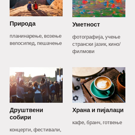
Природа
Уметност
планинарење, возење
фотографија, учење
велосипед, пешачење
странски јазик, кино/
филмови
Друштвени
Храна и пијалаци
собири
кафе, бранч, готвење
концерти, фестивали,