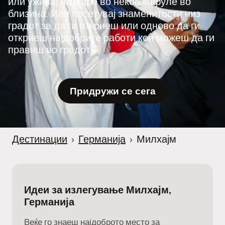
или уживај на кафе во некое кафуле во
близина. Или посетувај знаменитости низ
градот за да ги откриеш или одново да ги
откриеш најдобрите работи кои можеш да ги
правиш во градот.
Придружи се сега
Дестинации
›
Германија
›
Милхајм
Идеи за излегување Милхајм,
Германија
Веќе го знаеш најдоброто место за