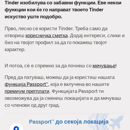
Tinder изобилува со забавни функции. Еве некои
функции кои ќе го направат твоето Tinder
искуство уште подобро.
Прво, лесно се користи Tinder. Треба само да
отвориш
корисничка сметка
. Додај интереси, слики и
био на твојот профил за да го покажеш твојот
карактер.
И потоа, сè е спремно за да почнеш со
мечување
!
Пред да патуваш, можеш да ја користиш нашата
функција Passport™
, која е вклучена во нашите
премиум претплати
. Функцијата Passport ти
овозможува да ја смениш локацијата и да мечуваш
со членови од друг град.
Passport™ до секоја локација