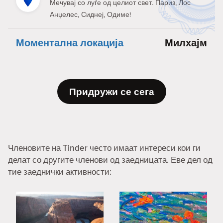
Мечувај со луѓе од целиот свет. Париз, Лос
Анџелес, Сиднеј, Одиме!
Моментална локација
Милхајм
Придружи се сега
Членовите на Tinder често имаат интереси кои ги
делат со другите членови од заедницата. Еве дел од
тие заеднички активности: