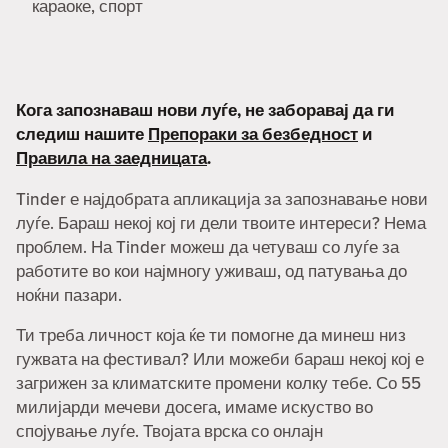
караоке, спорт
Кога запознаваш нови луѓе, не заборавај да ги
следиш нашите
Препораки за безбедност
и
Правила на заедницата
.
Tinder е најдобрата апликација за запознавање нови
луѓе. Бараш некој кој ги дели твоите интереси? Нема
проблем. На Tinder можеш да четуваш со луѓе за
работите во кои најмногу уживаш, од патувања до
ноќни пазари.
Ти треба личност која ќе ти помогне да минеш низ
гужвата на фестивал? Или можеби бараш некој кој е
загрижен за климатските промени колку тебе. Со 55
милијарди мечеви досега, имаме искуство во
спојување луѓе. Твојата врска со онлајн