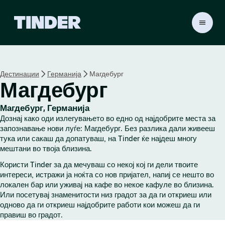
T
i
n
d
e
Дестинации
Германија
Магдебург
r
Магдебург
H
o
m
Магдебург, Германија
e
Дознај како оди излегувањето во едно од најдобрите места за
запознавање нови луѓе: Магдебург. Без разлика дали живееш
тука или сакаш да допатуваш, на Tinder ќе најдеш многу
мештани во твоја близина.
Користи Tinder за да мечуваш со некој кој ги дели твоите
интереси, истражи ја ноќта со нов пријател, напиј се нешто во
локален бар или уживај на кафе во некое кафуле во близина.
Или посетувај знаменитости низ градот за да ги откриеш или
одново да ги откриеш најдобрите работи кои можеш да ги
правиш во градот.