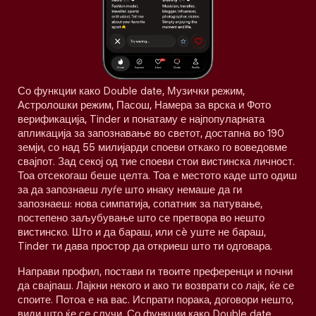
Со функции како Double date, Музички режим,
Астролошки режим, Пасош, Намера за врска и Фото
верификација, Tinder и понатаму е најпопуларната
апликација за запознавање во светот, достапна во 190
земји, со над 55 милијарди споеви откако го воведовме
свајпот. Зад секој од тие споеви стои вистинска личност.
Тоа отсекогаш беше целта. Тоа е местото каде што одиш
за да запознаеш луѓе што инаку немаше да ги
запознаеш: нова симпатија, сопатник за патување,
постепено заљубување што се претвора во нешто
вистинско. Што и да бараш, или сè уште не бараш,
Tinder ти дава простор да откриеш што ти одговара.
Направи профил, постави ги твоите преференци и почни
да свајпаш. Лајкни некого и ако ти возврати со лајк, ќе се
споите. Потоа е на вас. Испрати порака, договори нешто,
види што ќе се случи. Со функции како Double date,