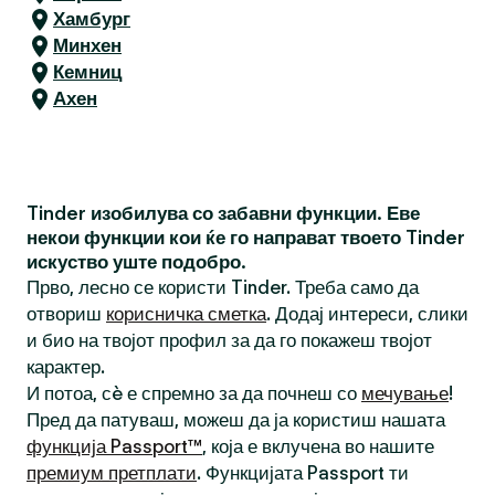
Хамбург
Минхен
Кемниц
Ахен
Tinder изобилува со забавни функции. Еве
некои функции кои ќе го направат твоето Tinder
искуство уште подобро.
Прво, лесно се користи Tinder. Треба само да
отвориш
корисничка сметка
. Додај интереси, слики
и био на твојот профил за да го покажеш твојот
карактер.
И потоа, сè е спремно за да почнеш со
мечување
!
Пред да патуваш, можеш да ја користиш нашата
функција Passport™
, која е вклучена во нашите
премиум претплати
. Функцијата Passport ти