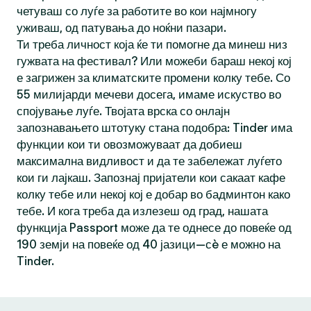
четуваш со луѓе за работите во кои најмногу
уживаш, од патувања до ноќни пазари.
Ти треба личност која ќе ти помогне да минеш низ
гужвата на фестивал? Или можеби бараш некој кој
е загрижен за климатските промени колку тебе. Со
55 милијарди мечеви досега, имаме искуство во
спојување луѓе. Твојата врска со онлајн
запознавањето штотуку стана подобра: Tinder има
функции кои ти овозможуваат да добиеш
максимална видливост и да те забележат луѓето
кои ги лајкаш. Запознај пријатели кои сакаат кафе
колку тебе или некој кој е добар во бадминтон како
тебе. И кога треба да излезеш од град, нашата
функција Passport може да те однесе до повеќе од
190 земји на повеќе од 40 јазици—сè е можно на
Tinder.