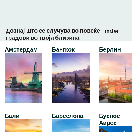
Дознај што се случува во повеќе Tinder
градови во твоја близина!
Амстердам
Бангкок
Берлин
Бали
Барселона
Буенос
Аирес