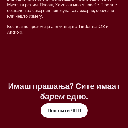
Музички режим, Пасош, Хемија и многу повеќе, Tinder е
создаден за секој вид поврзување: лежерно, сериозно
или нешто измеѓу.
Бесплатно преземи ја апликацијата Tinder на iOS и
Android.
Имаш прашања? Сите имаат
барем
едно.
Посети ги ЧПП