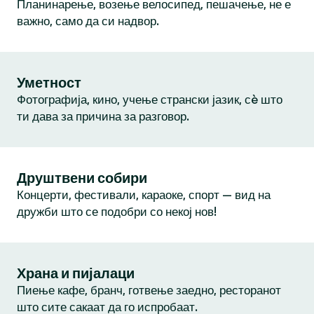
Планинарење, возење велосипед, пешачење, не е
важно, само да си надвор.
Уметност
Фотографија, кино, учење странски јазик, сè што
ти дава за причина за разговор.
Друштвени собири
Концерти, фестивали, караоке, спорт — вид на
дружби што се подобри со некој нов!
Храна и пијалаци
Пиење кафе, бранч, готвење заедно, ресторанот
што сите сакаат да го испробаат.