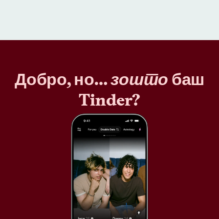
Добро, но…
зошто
баш
Tinder?