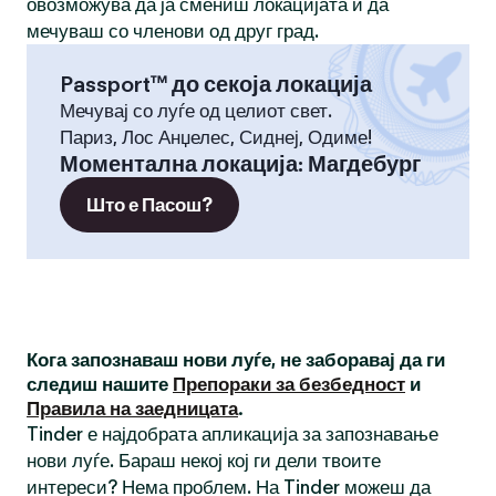
овозможува да ја смениш локацијата и да
мечуваш со членови од друг град.
Passport™ до секоја локација
Мечувај со луѓе од целиот свет.
Париз, Лос Анџелес, Сиднеј, Одиме!
Моментална локација
:
Магдебург
Што е Пасош?
Кога запознаваш нови луѓе, не заборавај да ги
следиш нашите
Препораки за безбедност
и
Правила на заедницата
.
Tinder е најдобрата апликација за запознавање
нови луѓе. Бараш некој кој ги дели твоите
интереси? Нема проблем. На Tinder можеш да