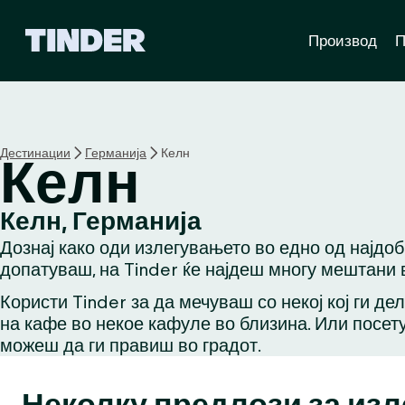
T
Производ
П
i
n
d
e
r
H
Дестинации
Германија
Келн
Келн
o
m
e
Келн, Германија
Дознај како оди излегувањето во едно од најдо
допатуваш, на Tinder ќе најдеш многу мештани в
Користи Tinder за да мечуваш со некој кој ги де
на кафе во некое кафуле во близина. Или посету
можеш да ги правиш во градот.
Неколку предлози за из