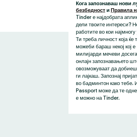
Кога запознаваш нови л
безбедност
и
Правила н
Tinder е најдобрата аплик
дели твоите интереси? Н
работите во кои најмногу
Ти треба личност која ќе
можеби бараш некој кој е
милијарди мечеви досега,
онлајн запознавањето шт
овозможуваат да добиеш 
ги лајкаш. Запознај прија
во бадминтон како тебе. 
Passport може да те одне
е можно на Tinder.