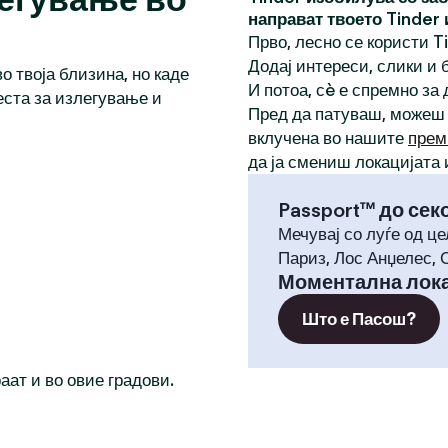
направат твоето Tinder
Прво, лесно се користи T
Додај интереси, слики и б
о твоја близина, но каде
И потоа, сè е спремно за
еста за излегување и
Пред да патуваш, можеш
вклучена во нашите
прем
да ја смениш локацијата 
Passport™ до сек
Мечувај со луѓе од це
Париз, Лос Анџелес, 
Моментална лока
Што е Пасош?
раат и во овие градови.