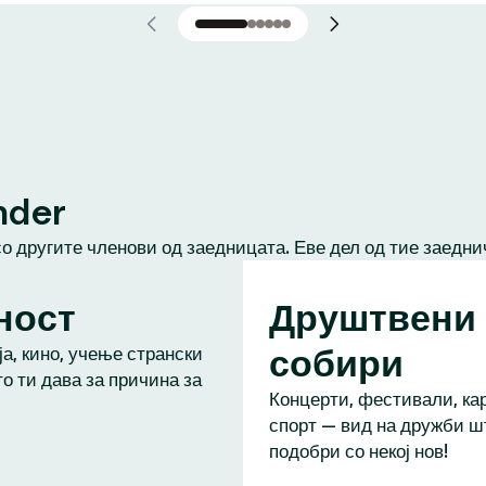
nder
со другите членови од заедницата. Еве дел од тие заедни
ност
Друштвени
собири
а, кино, учење странски
то ти дава за причина за
Концерти, фестивали, кар
спорт — вид на дружби ш
подобри со некој нов!