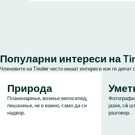
Популарни интереси на Ti
Членовите на Tinder често имаат интереси кои ги делат 
Природа
Умет
Планинарење, возење велосипед,
Фотографиј
пешачење, не е важно, само да си
јазик, сè ш
надвор.
разговор.