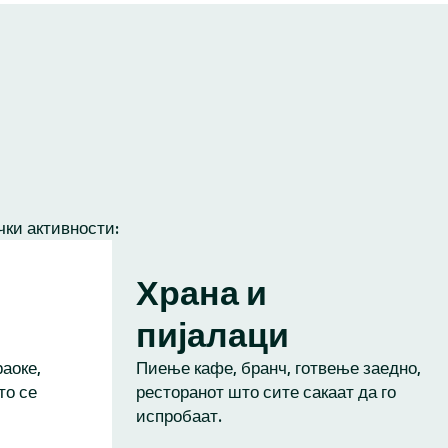
чки активности:
Храна и
пијалаци
аоке,
Пиење кафе, бранч, готвење заедно,
то се
ресторанот што сите сакаат да го
испробаат.