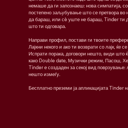
немаше да ги запознаеш: нова симпатија, со
постепено заљубување што се претвора во 
да бараш, или сè уште не бараш, Tinder ти 
што ти одговара.
Направи профил, постави ги твоите префере
Лајкни некого и ако ти возврати со лајк, ќе се
Испрати порака, договори нешто, види што 
како Double date, Музички режим, Пасош, Хе
Tinder е создаден за секој вид поврзување:
нешто измеѓу.
Бесплатно преземи ја апликацијата Tinder н