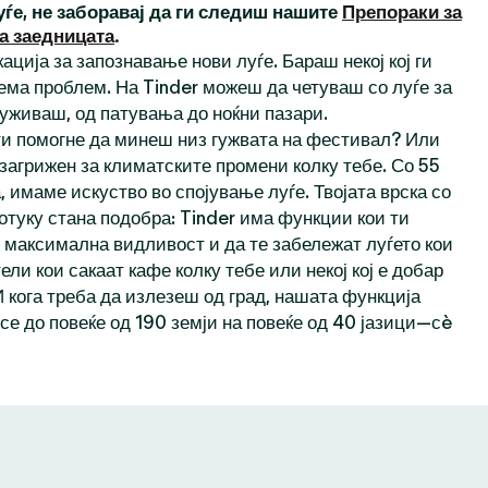
уѓе, не заборавај да ги следиш нашите
Препораки за
а заедницата
.
ација за запознавање нови луѓе. Бараш некој кој ги
ема проблем. На Tinder можеш да четуваш со луѓе за
 уживаш, од патувања до ноќни пазари.
 ти помогне да минеш низ гужвата на фестивал? Или
 загрижен за климатските промени колку тебе. Со 55
 имаме искуство во спојување луѓе. Твојата врска со
отуку стана подобра: Tinder има функции кои ти
максимална видливост и да те забележат луѓето кои
тели кои сакаат кафе колку тебе или некој кој е добар
И кога треба да излезеш од град, нашата функција
се до повеќе од 190 земји на повеќе од 40 јазици—сè