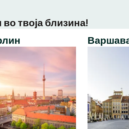
 во твоја близина!
рлин
Варшав