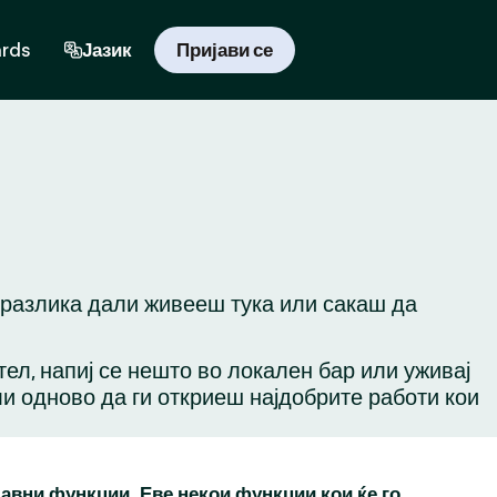
ards
Јазик
Пријави се
з разлика дали живееш тука или сакаш да
ател, напиј се нешто во локален бар или уживај
ли одново да ги откриеш најдобрите работи кои
бавни функции. Еве некои функции кои ќе го