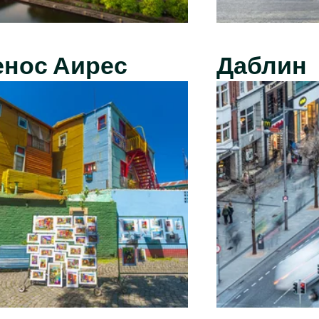
енос Аирес
Даблин