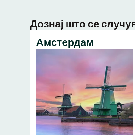
Дознај што се случув
Амстердам