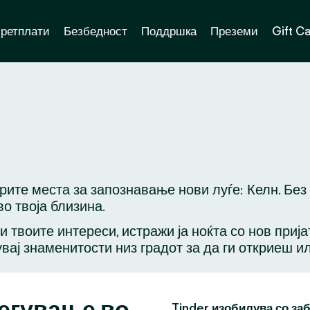
ретплати
Безбедност
Поддршка
Преземи
Gift C
брите места за запознавање нови луѓе: Келн. Бе
о твоја близина.
ли твоите интереси, истражи ја ноќта со нов приј
вај знаменитости низ градот за да ги откриеш и
легување во
Tinder изобилува со за