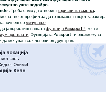
 искуство уште подобро.
inder. Треба само да отвориш
корисничка сметка
.
ио на твојот профил за да го покажеш твојот карактер.
 да почнеш со
мечување
!
 да ја користиш нашата
функција Passport™
, која е
иум претплати
. Функцијата Passport ти овозможува
и да мечуваш со членови од друг град.
оја локација
лиот свет.
Сиднеј, Одиме!
ција
:
Келн