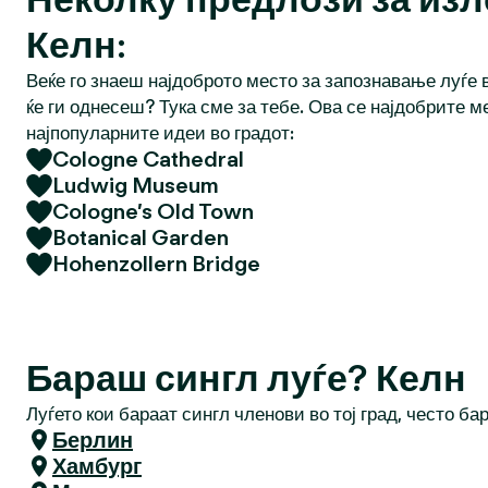
Келн:
Веќе го знаеш најдоброто место за запознавање луѓе в
ќе ги однесеш? Тука сме за тебе. Ова се најдобрите м
најпопуларните идеи во градот:
Cologne Cathedral
Ludwig Museum
Cologne’s Old Town
Botanical Garden
Hohenzollern Bridge
Бараш сингл луѓе? Келн
Луѓето кои бараат сингл членови во тој град, често ба
Берлин
Хамбург