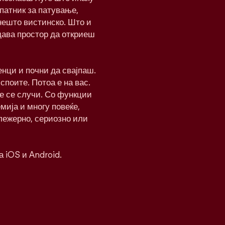
патник за патување,
нешто вистинско. Што и
дава простор да откриеш
нци и почни да свајпаш.
 споите. Потоа е на вас.
ќе се случи. Со функции
мија и многу повеќе,
 лежерно, сериозно или
а iOS и Android.