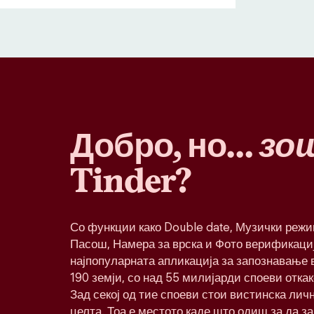
Добро, но…
зо
Tinder?
Со функции како Double date, Музички реж
Пасош, Намера за врска и Фото верификациј
најпопуларната апликација за запознавање в
190 земји, со над 55 милијарди споеви откак
Зад секој од тие споеви стои вистинска лич
целта. Тоа е местото каде што одиш за да з