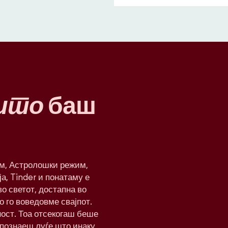
што
баш
им, Астролошки режим,
а, Tinder и понатаму е
о светот, достапна во
о го воведовме свајпот.
ност. Тоа отсекогаш беше
апознаеш луѓе што инаку