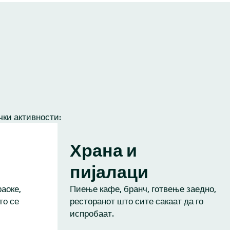
чки активности:
Храна и
пијалаци
аоке,
Пиење кафе, бранч, готвење заедно,
то се
ресторанот што сите сакаат да го
испробаат.