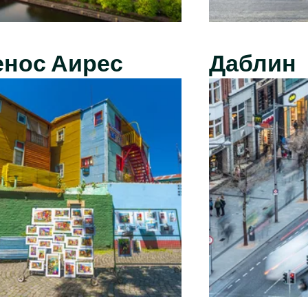
енос Аирес
Даблин