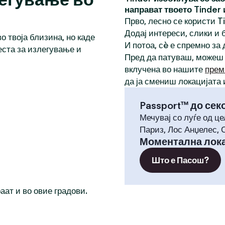
направат твоето Tinder
Прво, лесно се користи T
Додај интереси, слики и б
о твоја близина, но каде
И потоа, сè е спремно за
еста за излегување и
Пред да патуваш, можеш
вклучена во нашите
прем
да ја смениш локацијата 
Passport™ до сек
Мечувај со луѓе од це
Париз, Лос Анџелес, 
Моментална лока
Што е Пасош?
раат и во овие градови.