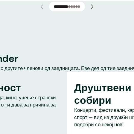
nder
со другите членови од заедницата. Еве дел од тие заедни
ност
Друштвени
собири
а, кино, учење странски
то ти дава за причина за
Концерти, фестивали, кар
спорт — вид на дружби ш
подобри со некој нов!