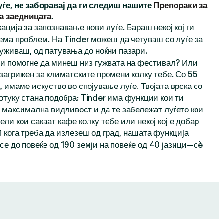
уѓе, не заборавај да ги следиш нашите
Препораки за
а заедницата
.
ација за запознавање нови луѓе. Бараш некој кој ги
ема проблем. На Tinder можеш да четуваш со луѓе за
 уживаш, од патувања до ноќни пазари.
 ти помогне да минеш низ гужвата на фестивал? Или
 загрижен за климатските промени колку тебе. Со 55
 имаме искуство во спојување луѓе. Твојата врска со
отуку стана подобра: Tinder има функции кои ти
максимална видливост и да те забележат луѓето кои
тели кои сакаат кафе колку тебе или некој кој е добар
И кога треба да излезеш од град, нашата функција
се до повеќе од 190 земји на повеќе од 40 јазици—сè