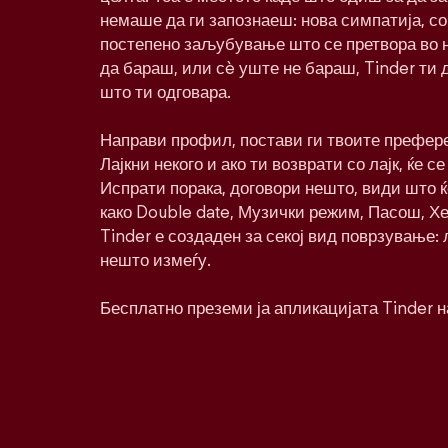
немаше да ги запознаеш: нова симпатија, со
постепено заљубување што се претвора во 
да бараш, или сè уште не бараш, Tinder ти 
што ти одговара.
Направи профил, постави ги твоите префере
Лајкни некого и ако ти возврати со лајк, ќе се
Испрати порака, договори нешто, види што 
како Double date, Музички режим, Пасош, Хе
Tinder е создаден за секој вид поврзување:
нешто измеѓу.
Бесплатно преземи ја апликацијата Tinder н