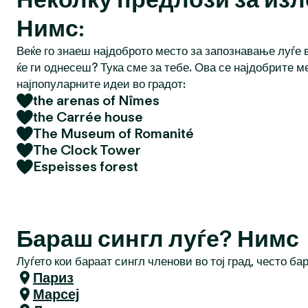
Нимс:
Веќе го знаеш најдоброто место за запознавање луѓе в
ќе ги однесеш? Тука сме за тебе. Ова се најдобрите м
најпопуларните идеи во градот:
the arenas of Nîmes
the Carrée house
The Museum of Romanité
The Clock Tower
Espeisses forest
Бараш сингл луѓе? Нимс
Луѓето кои бараат сингл членови во тој град, често ба
Париз
Марсеј