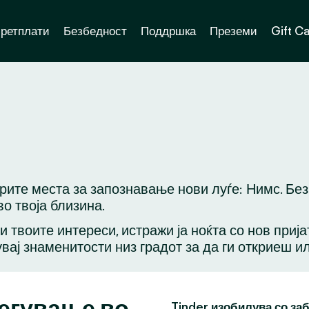
ретплати
Безбедност
Поддршка
Преземи
Gift C
брите места за запознавање нови луѓе: Нимс. Бе
о твоја близина.
ли твоите интереси, истражи ја ноќта со нов приј
вај знаменитости низ градот за да ги откриеш и
легување во
Tinder изобилува со за