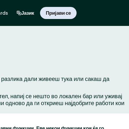
ards
Јазик
Пријави се
з разлика дали живееш тука или сакаш да
ател, напиј се нешто во локален бар или уживај
ли одново да ги откриеш најдобрите работи кои
бавни функции. Еве некои функции кои ќе го