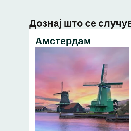
Дознај што се случув
Амстердам