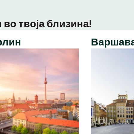
 во твоја близина!
рлин
Варшав