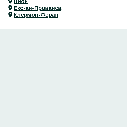
Лион
Екс-ан-Прованса
Клермон-Феран