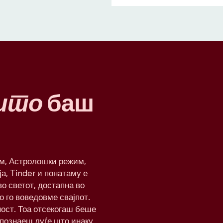
што
баш
им, Астролошки режим,
а, Tinder и понатаму е
о светот, достапна во
о го воведовме свајпот.
ност. Тоа отсекогаш беше
апознаеш луѓе што инаку