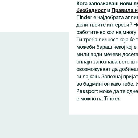
Кога запознаваш нови л
безбедност
и
Правила н
Tinder е најдобрата аплик
дели твоите интереси? Н
работите во кои најмногу
Ти треба личност која ќе
можеби бараш некој кој е
милијарди мечеви досега,
онлајн запознавањето шт
овозможуваат да добиеш 
ги лајкаш. Запознај прија
во бадминтон како тебе. 
Passport може да те одне
е можно на Tinder.