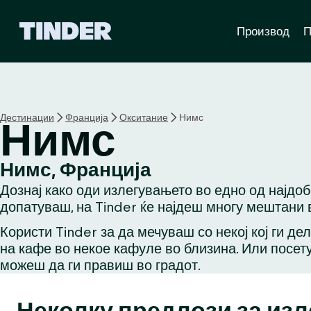
T
Производ
П
i
n
d
e
r
H
Дестинации
Франција
Окситание
Нимс
Нимс
o
m
e
Нимс, Франција
Дознај како оди излегувањето во едно од најдо
допатуваш, на Tinder ќе најдеш многу мештани в
Користи Tinder за да мечуваш со некој кој ги де
на кафе во некое кафуле во близина. Или посету
можеш да ги правиш во градот.
Неколку предлози за из