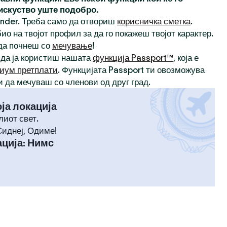
 искуство уште подобро.
inder. Треба само да отвориш
корисничка сметка
.
ио на твојот профил за да го покажеш твојот карактер.
 да почнеш со
мечување
!
 да ја користиш нашата
функција Passport™
, која е
иум претплати
. Функцијата Passport ти овозможува
и да мечуваш со членови од друг град.
оја локација
лиот свет.
Сиднеј, Одиме!
ција
:
Нимс