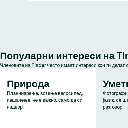
Популарни интереси на Ti
Членовите на Tinder често имаат интереси кои ги делат 
Природа
Умет
Планинарење, возење велосипед,
Фотографиј
пешачење, не е важно, само да си
јазик, сè ш
надвор.
разговор.