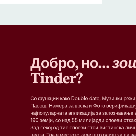
Добро, но…
зо
Tinder?
Со функции како Double date, Музички реж
Пасош, Намера за врска и Фото верификациј
најпопуларната апликација за запознавање в
190 земји, со над 55 милијарди споеви откак
Зад секој од тие споеви стои вистинска лич
целта. Тоа е местото каде што одиш за да з