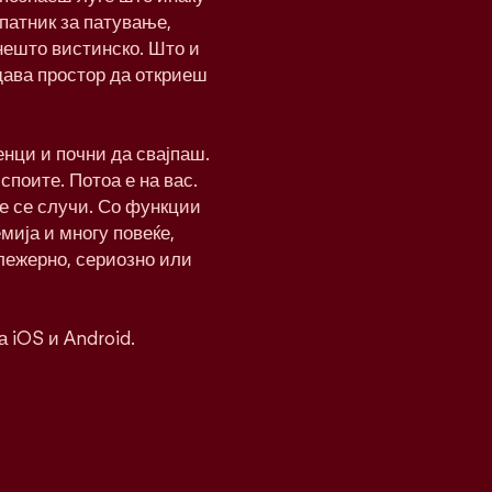
патник за патување,
нешто вистинско. Што и
дава простор да откриеш
нци и почни да свајпаш.
 споите. Потоа е на вас.
ќе се случи. Со функции
мија и многу повеќе,
 лежерно, сериозно или
а iOS и Android.