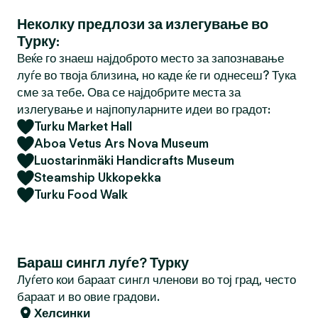
Неколку предлози за излегување во
Турку:
Веќе го знаеш најдоброто место за запознавање
луѓе во твоја близина, но каде ќе ги однесеш? Тука
сме за тебе. Ова се најдобрите места за
излегување и најпопуларните идеи во градот:
Turku Market Hall
Aboa Vetus Ars Nova Museum
Luostarinmäki Handicrafts Museum
Steamship Ukkopekka
Turku Food Walk
Бараш сингл луѓе? Турку
Луѓето кои бараат сингл членови во тој град, често
бараат и во овие градови.
Хелсинки