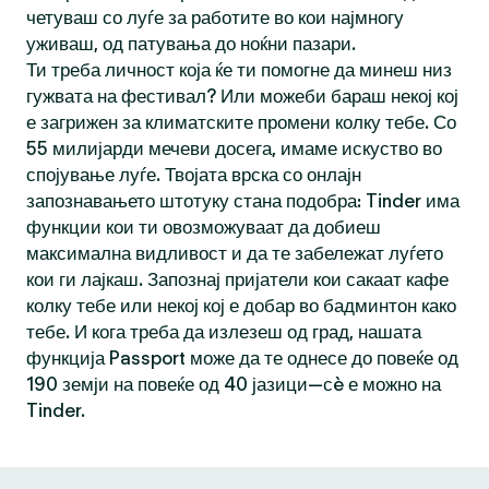
четуваш со луѓе за работите во кои најмногу
уживаш, од патувања до ноќни пазари.
Ти треба личност која ќе ти помогне да минеш низ
гужвата на фестивал? Или можеби бараш некој кој
е загрижен за климатските промени колку тебе. Со
55 милијарди мечеви досега, имаме искуство во
спојување луѓе. Твојата врска со онлајн
запознавањето штотуку стана подобра: Tinder има
функции кои ти овозможуваат да добиеш
максимална видливост и да те забележат луѓето
кои ги лајкаш. Запознај пријатели кои сакаат кафе
колку тебе или некој кој е добар во бадминтон како
тебе. И кога треба да излезеш од град, нашата
функција Passport може да те однесе до повеќе од
190 земји на повеќе од 40 јазици—сè е можно на
Tinder.