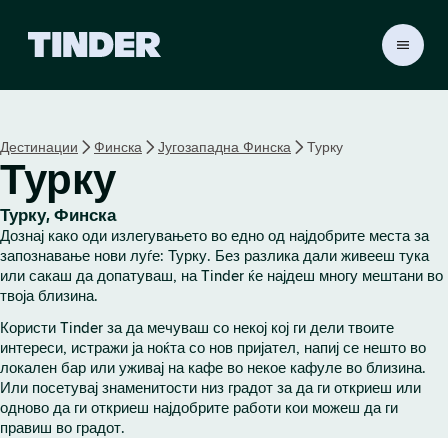
T
i
n
d
e
Дестинации
Финска
Југозападна Финска
Турку
r
Турку
H
o
m
Турку, Финска
e
Дознај како оди излегувањето во едно од најдобрите места за
запознавање нови луѓе: Турку. Без разлика дали живееш тука
или сакаш да допатуваш, на Tinder ќе најдеш многу мештани во
твоја близина.
Користи Tinder за да мечуваш со некој кој ги дели твоите
интереси, истражи ја ноќта со нов пријател, напиј се нешто во
локален бар или уживај на кафе во некое кафуле во близина.
Или посетувај знаменитости низ градот за да ги откриеш или
одново да ги откриеш најдобрите работи кои можеш да ги
правиш во градот.