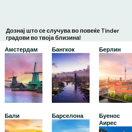
Дознај што се случува во повеќе Tinder
градови во твоја близина!
Амстердам
Бангкок
Берлин
Бали
Барселона
Буенос
Аирес