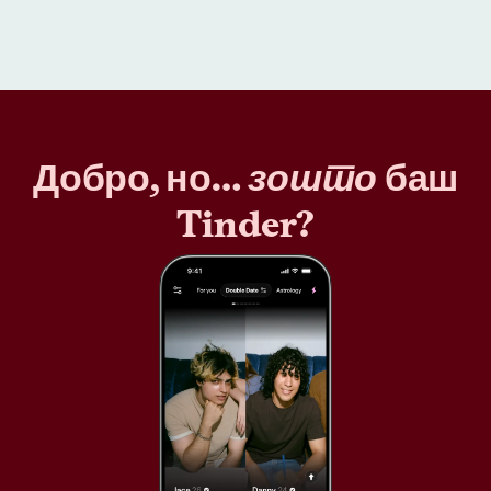
Добро, но…
зошто
баш
Tinder?