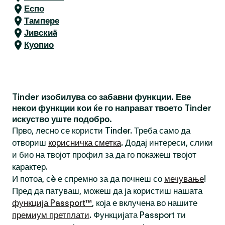
Еспо
Тампере
Јивскиä
Куопио
Tinder изобилува со забавни функции. Еве
некои функции кои ќе го направат твоето Tinder
искуство уште подобро.
Прво, лесно се користи Tinder. Треба само да
отвориш
корисничка сметка
. Додај интереси, слики
и био на твојот профил за да го покажеш твојот
карактер.
И потоа, сè е спремно за да почнеш со
мечување
!
Пред да патуваш, можеш да ја користиш нашата
функција Passport™
, која е вклучена во нашите
премиум претплати
. Функцијата Passport ти