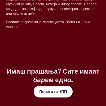
Музички режим, Пасош, Хемија и многу повеќе, Tinder е
создаден за секој вид поврзување: лежерно, сериозно
или нешто измеѓу.
Бесплатно преземи ја апликацијата Tinder на iOS и
Android.
Имаш прашања? Сите имаат
барем
едно.
Посети ги ЧПП