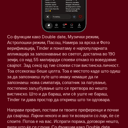
Со функции како Double date, Музички режим,
Астролошки режим, Пасош, Намера за врска и Фото
верификација, Tinder и понатаму е најпопуларната
апликација за запознавање во светот, достапна во 190
земји, со над 55 милијарди споеви откако го воведовме
свајпот. Зад секој од тие споеви стои вистинска личност.
Тоа отсекогаш беше целта. Тоа е местото каде што одиш
за да запознаеш луѓе што инаку немаше да ги
запознаеш: нова симпатија, сопатник за патување,
постепено заљубување што се претвора во нешто
вистинско. Што и да бараш, или сè уште не бараш,
Tinder ти дава простор да откриеш што ти одговара.
Направи профил, постави ги твоите преференци и почни
да свајпаш. Лајкни некого и ако ти возврати со лајк, ќе се
споите. Потоа е на вас. Испрати порака, договори нешто,
види што ќе се случи. Со функции како Double date,