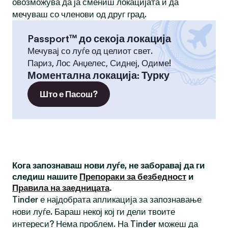
овозможува да ја смениш локацијата и да
мечуваш со членови од друг град.
Passport™ до секоја локација
Мечувај со луѓе од целиот свет.
Париз, Лос Анџелес, Сиднеј, Одиме!
Моментална локација
:
Турку
Што е Пасош?
Кога запознаваш нови луѓе, не заборавај да ги
следиш нашите
Препораки за безбедност
и
Правила на заедницата
.
Tinder е најдобрата апликација за запознавање
нови луѓе. Бараш некој кој ги дели твоите
интереси? Нема проблем. На Tinder можеш да