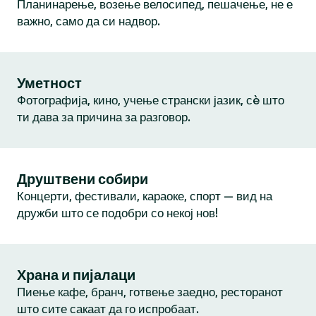
Планинарење, возење велосипед, пешачење, не е
важно, само да си надвор.
Уметност
Фотографија, кино, учење странски јазик, сè што
ти дава за причина за разговор.
Друштвени собири
Концерти, фестивали, караоке, спорт — вид на
дружби што се подобри со некој нов!
Храна и пијалаци
Пиење кафе, бранч, готвење заедно, ресторанот
што сите сакаат да го испробаат.