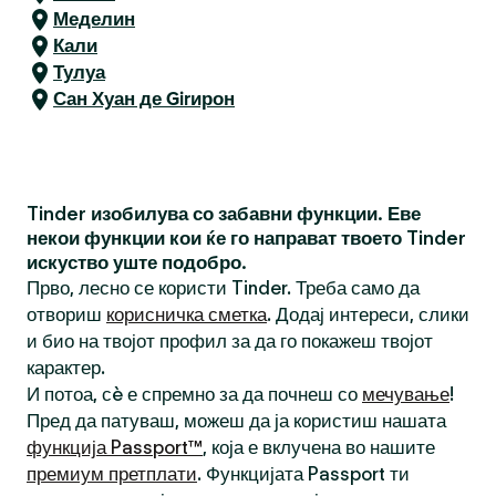
Меделин
Кали
Тулуа
Сан Хуан де Girирон
Tinder изобилува со забавни функции. Еве
некои функции кои ќе го направат твоето Tinder
искуство уште подобро.
Прво, лесно се користи Tinder. Треба само да
отвориш
корисничка сметка
. Додај интереси, слики
и био на твојот профил за да го покажеш твојот
карактер.
И потоа, сè е спремно за да почнеш со
мечување
!
Пред да патуваш, можеш да ја користиш нашата
функција Passport™
, која е вклучена во нашите
премиум претплати
. Функцијата Passport ти