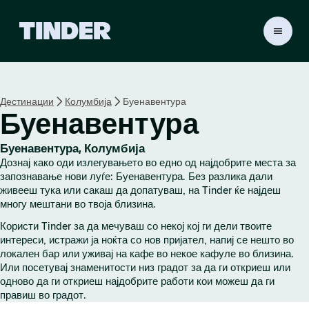
T
i
n
d
e
Дестинации
Колумбија
Буенавентура
r
Буенавентура
H
o
m
Буенавентура, Колумбија
e
Дознај како оди излегувањето во едно од најдобрите места за
запознавање нови луѓе: Буенавентура. Без разлика дали
живееш тука или сакаш да допатуваш, на Tinder ќе најдеш
многу мештани во твоја близина.
Користи Tinder за да мечуваш со некој кој ги дели твоите
интереси, истражи ја ноќта со нов пријател, напиј се нешто во
локален бар или уживај на кафе во некое кафуле во близина.
Или посетувај знаменитости низ градот за да ги откриеш или
одново да ги откриеш најдобрите работи кои можеш да ги
правиш во градот.