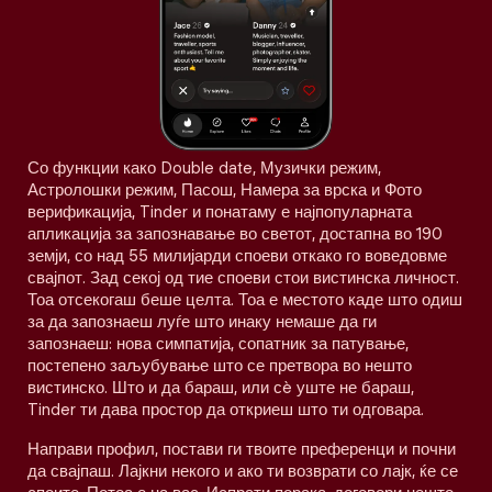
Со функции како Double date, Музички режим,
Астролошки режим, Пасош, Намера за врска и Фото
верификација, Tinder и понатаму е најпопуларната
апликација за запознавање во светот, достапна во 190
земји, со над 55 милијарди споеви откако го воведовме
свајпот. Зад секој од тие споеви стои вистинска личност.
Тоа отсекогаш беше целта. Тоа е местото каде што одиш
за да запознаеш луѓе што инаку немаше да ги
запознаеш: нова симпатија, сопатник за патување,
постепено заљубување што се претвора во нешто
вистинско. Што и да бараш, или сè уште не бараш,
Tinder ти дава простор да откриеш што ти одговара.
Направи профил, постави ги твоите преференци и почни
да свајпаш. Лајкни некого и ако ти возврати со лајк, ќе се