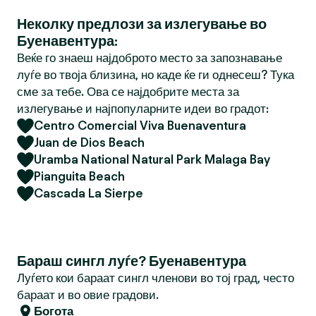
Неколку предлози за излегување во
Буенавентура:
Веќе го знаеш најдоброто место за запознавање
луѓе во твоја близина, но каде ќе ги однесеш? Тука
сме за тебе. Ова се најдобрите места за
излегување и најпопуларните идеи во градот:
Centro Comercial Viva Buenaventura
Juan de Dios Beach
Uramba National Natural Park Malaga Bay
Pianguita Beach
Cascada La Sierpe
Бараш сингл луѓе? Буенавентура
Луѓето кои бараат сингл членови во тој град, често
бараат и во овие градови.
Богота