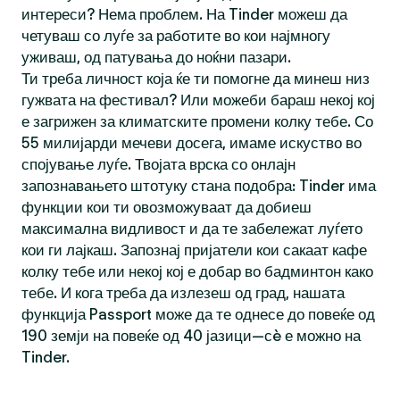
интереси? Нема проблем. На Tinder можеш да
четуваш со луѓе за работите во кои најмногу
уживаш, од патувања до ноќни пазари.
Ти треба личност која ќе ти помогне да минеш низ
гужвата на фестивал? Или можеби бараш некој кој
е загрижен за климатските промени колку тебе. Со
55 милијарди мечеви досега, имаме искуство во
спојување луѓе. Твојата врска со онлајн
запознавањето штотуку стана подобра: Tinder има
функции кои ти овозможуваат да добиеш
максимална видливост и да те забележат луѓето
кои ги лајкаш. Запознај пријатели кои сакаат кафе
колку тебе или некој кој е добар во бадминтон како
тебе. И кога треба да излезеш од град, нашата
функција Passport може да те однесе до повеќе од
190 земји на повеќе од 40 јазици—сè е можно на
Tinder.