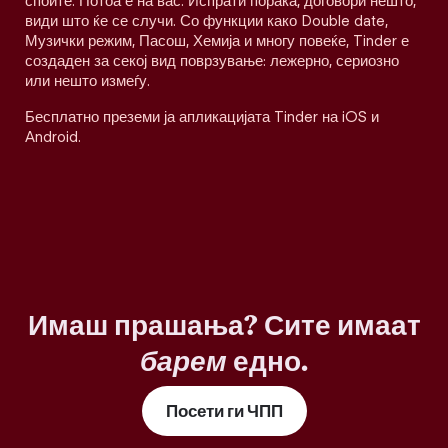
споите. Потоа е на вас. Испрати порака, договори нешто,
види што ќе се случи. Со функции како Double date,
Музички режим, Пасош, Хемија и многу повеќе, Tinder е
создаден за секој вид поврзување: лежерно, сериозно
или нешто измеѓу.
Бесплатно преземи ја апликацијата Tinder на iOS и
Android.
Имаш прашања? Сите имаат
барем
едно.
Посети ги ЧПП