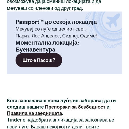
овозможува да ја смениш локацијата и да
мечуваш со членови од друг град.
Passport™ до секоја локација
Мечувај со луѓе од целиот свет.
Париз, Лос Анџелес, Сиднеј, Одиме!
Моментална локација
:
Буенавентура
Што е Пасош?
Кога запознаваш нови луѓе, не заборавај да ги
следиш нашите
Препораки за безбедност
и
Правила на заедницата
.
Tinder е најдобрата апликација за запознавање
нови луѓе. Бараш некој кој ги дели твоите