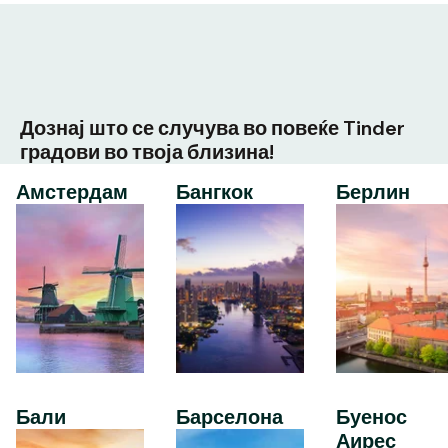
Дознај што се случува во повеќе Tinder
градови во твоја близина!
Амстердам
Бангкок
Берлин
Бали
Барселона
Буенос
Аирес