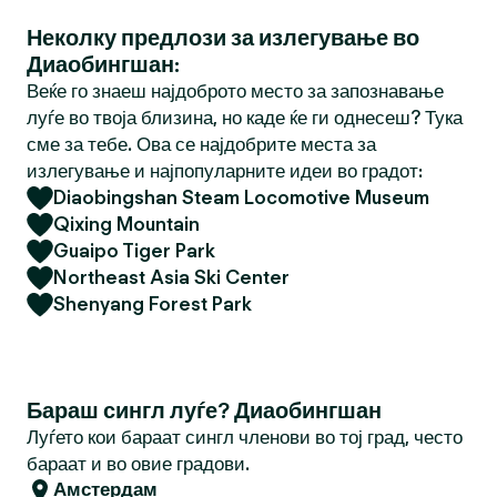
Неколку предлози за излегување во
Диаобингшан:
Веќе го знаеш најдоброто место за запознавање
луѓе во твоја близина, но каде ќе ги однесеш? Тука
сме за тебе. Ова се најдобрите места за
излегување и најпопуларните идеи во градот:
Diaobingshan Steam Locomotive Museum
Qixing Mountain
Guaipo Tiger Park
Northeast Asia Ski Center
Shenyang Forest Park
Бараш сингл луѓе? Диаобингшан
Луѓето кои бараат сингл членови во тој град, често
бараат и во овие градови.
Амстердам