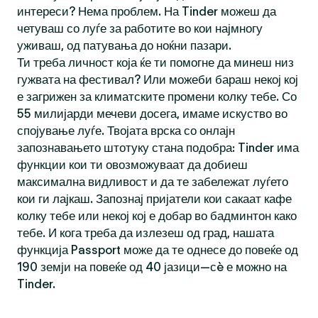
интереси? Нема проблем. На Tinder можеш да
четуваш со луѓе за работите во кои најмногу
уживаш, од патувања до ноќни пазари.
Ти треба личност која ќе ти помогне да минеш низ
гужвата на фестивал? Или можеби бараш некој кој
е загрижен за климатските промени колку тебе. Со
55 милијарди мечеви досега, имаме искуство во
спојување луѓе. Твојата врска со онлајн
запознавањето штотуку стана подобра: Tinder има
функции кои ти овозможуваат да добиеш
максимална видливост и да те забележат луѓето
кои ги лајкаш. Запознај пријатели кои сакаат кафе
колку тебе или некој кој е добар во бадминтон како
тебе. И кога треба да излезеш од град, нашата
функција Passport може да те однесе до повеќе од
190 земји на повеќе од 40 јазици—сè е можно на
Tinder.