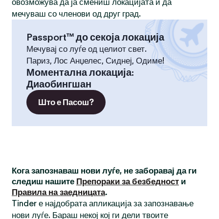
овозможува да ја смениш локацијата и да
мечуваш со членови од друг град.
Passport™ до секоја локација
Мечувај со луѓе од целиот свет.
Париз, Лос Анџелес, Сиднеј, Одиме!
Моментална локација
:
Диаобингшан
Што е Пасош?
Кога запознаваш нови луѓе, не заборавај да ги
следиш нашите
Препораки за безбедност
и
Правила на заедницата
.
Tinder е најдобрата апликација за запознавање
нови луѓе. Бараш некој кој ги дели твоите