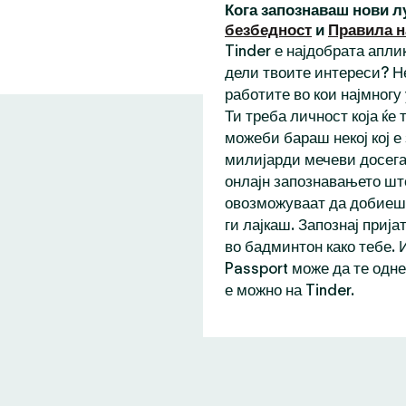
Кога запознаваш нови л
безбедност
и
Правила н
Tinder е најдобрата аплик
дели твоите интереси? Н
работите во кои најмногу
Ти треба личност која ќе
можеби бараш некој кој е
милијарди мечеви досега,
онлајн запознавањето шт
овозможуваат да добиеш 
ги лајкаш. Запознај прија
во бадминтон како тебе. 
Passport може да те одне
е можно на Tinder.