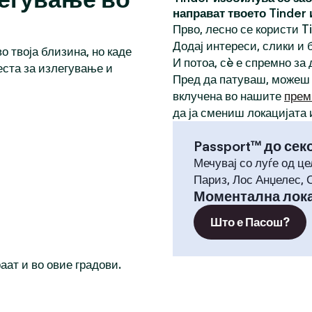
направат твоето Tinder
Прво, лесно се користи T
Додај интереси, слики и б
о твоја близина, но каде
И потоа, сè е спремно за
еста за излегување и
Пред да патуваш, можеш
вклучена во нашите
прем
да ја смениш локацијата 
Passport™ до сек
Мечувај со луѓе од це
Париз, Лос Анџелес, 
Моментална лока
Што е Пасош?
раат и во овие градови.