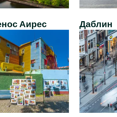
енос Аирес
Даблин