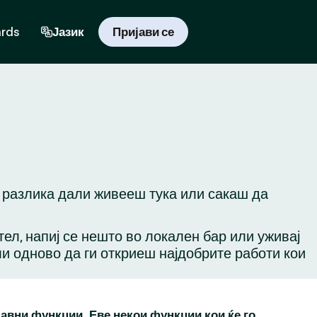
ards
Јазик
Пријави се
з разлика дали живееш тука или сакаш да
ател, напиј се нешто во локален бар или уживај
ли одново да ги откриеш најдобрите работи кои
бавни функции. Еве некои функции кои ќе го