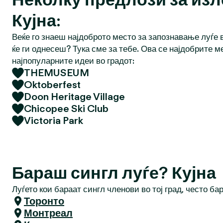
Кујна:
Веќе го знаеш најдоброто место за запознавање луѓе в
ќе ги однесеш? Тука сме за тебе. Ова се најдобрите м
најпопуларните идеи во градот:
THEMUSEUM
Oktoberfest
Doon Heritage Village
Chicopee Ski Club
Victoria Park
Бараш сингл луѓе? Кујна
Луѓето кои бараат сингл членови во тој град, често ба
Торонто
Монтреал