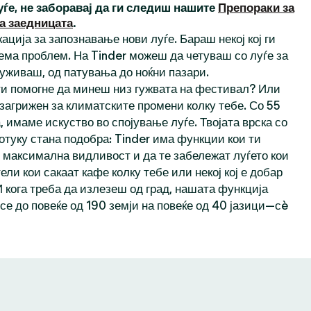
уѓе, не заборавај да ги следиш нашите
Препораки за
а заедницата
.
ација за запознавање нови луѓе. Бараш некој кој ги
ема проблем. На Tinder можеш да четуваш со луѓе за
 уживаш, од патувања до ноќни пазари.
 ти помогне да минеш низ гужвата на фестивал? Или
 загрижен за климатските промени колку тебе. Со 55
 имаме искуство во спојување луѓе. Твојата врска со
отуку стана подобра: Tinder има функции кои ти
максимална видливост и да те забележат луѓето кои
тели кои сакаат кафе колку тебе или некој кој е добар
И кога треба да излезеш од град, нашата функција
се до повеќе од 190 земји на повеќе од 40 јазици—сè