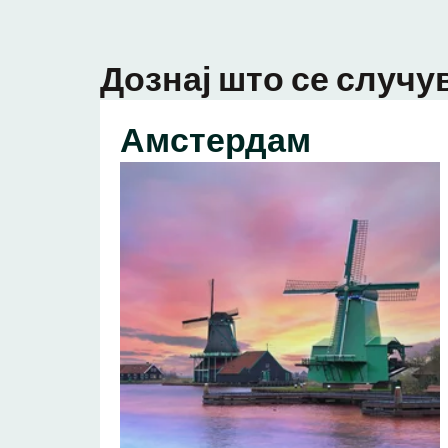
Дознај што се случув
Амстердам