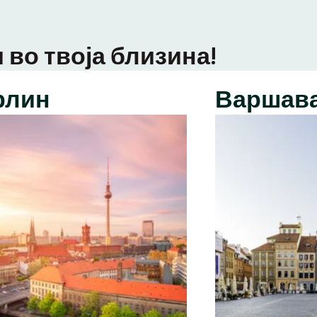
 во твоја близина!
рлин
Варшав