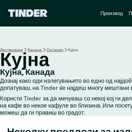
T
Производ
П
i
n
d
e
r
H
Дестинации
Канада
Онтарио
Кујна
Кујна
o
m
e
Кујна, Канада
Дознај како оди излегувањето во едно од најдоб
допатуваш, на Tinder ќе најдеш многу мештани в
Користи Tinder за да мечуваш со некој кој ги де
на кафе во некое кафуле во близина. Или посету
можеш да ги правиш во градот.
Неколку предлози за из