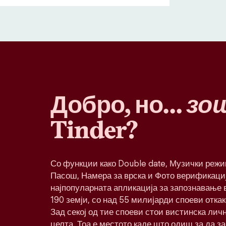
Добро, но…
зо
Tinder?
Со функции како Double date, Музички реж
Пасош, Намера за врска и Фото верификациј
најпопуларната апликација за запознавање в
190 земји, со над 55 милијарди споеви откак
Зад секој од тие споеви стои вистинска лич
целта. Тоа е местото каде што одиш за да з