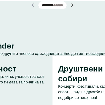
nder
со другите членови од заедницата. Еве дел од тие заедни
ност
Друштвени
собири
а, кино, учење странски
то ти дава за причина за
Концерти, фестивали, кар
спорт — вид на дружби ш
подобри со некој нов!