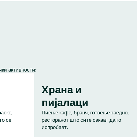
чки активности:
Храна и
пијалаци
аоке,
Пиење кафе, бранч, готвење заедно,
то се
ресторанот што сите сакаат да го
испробаат.