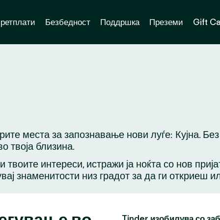
ретплати
Безбедност
Поддршка
Преземи
Gift C
рите места за запознавање нови луѓе: Кујна. Бе
о твоја близина.
ли твоите интереси, истражи ја ноќта со нов приј
вај знаменитости низ градот за да ги откриеш и
легување во
Tinder изобилува со за