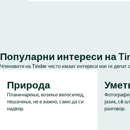
Популарни интереси на Ti
Членовите на Tinder често имаат интереси кои ги делат 
Природа
Умет
Планинарење, возење велосипед,
Фотографиј
пешачење, не е важно, само да си
јазик, сè ш
надвор.
разговор.