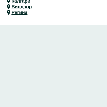
Калгари
Виндзор
Регина