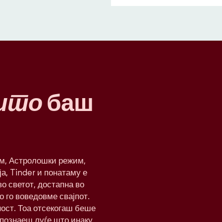
што
баш
им, Астролошки режим,
а, Tinder и понатаму е
о светот, достапна во
о го воведовме свајпот.
ност. Тоа отсекогаш беше
апознаеш луѓе што инаку