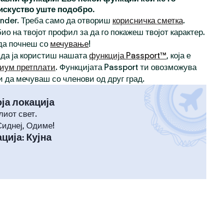
 искуство уште подобро.
inder. Треба само да отвориш
корисничка сметка
.
ио на твојот профил за да го покажеш твојот карактер.
 да почнеш со
мечување
!
 да ја користиш нашата
функција Passport™
, која е
иум претплати
. Функцијата Passport ти овозможува
и да мечуваш со членови од друг град.
оја локација
лиот свет.
Сиднеј, Одиме!
ција
:
Кујна