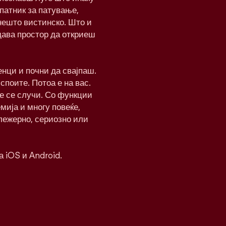
патник за патување,
нешто вистинско. Што и
дава простор да откриеш
нци и почни да свајпаш.
 споите. Потоа е на вас.
ќе се случи. Со функции
мија и многу повеќе,
 лежерно, сериозно или
а iOS и Android.