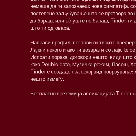
немаше да ги запознаеш: нова симпатија, со
постепено заљубување што се претвора во 
да бараш, или сè уште не бараш, Tinder ти 
што ти одговара.
Направи профил, постави ги твоите префере
Лајкни некого и ако ти возврати со лајк, ќе се
Испрати порака, договори нешто, види што 
како Double date, Музички режим, Пасош, Хе
Tinder е создаден за секој вид поврзување:
нешто измеѓу.
Бесплатно преземи ја апликацијата Tinder н