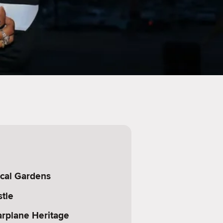
ical Gardens
tle
rplane Heritage