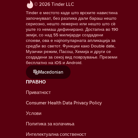
© 2026 Tinder LLC
Tinder е местото каде што врските навистина
започнуваат, без разлика дали бараш нешто
сериозно, нешто лежерно или нешто што сè
уште го немаш дефинирано. Достапна во 190
земји, со над 55 милијарди создадени
споеви, ова е најпопуларната апликација за
средби во светот. Функции како Double date,
Музички режим, Пасош, Хемија и други се
создадени за секој вид поврзување. Преземи
бесплатно на iOS и Android.
Macedonian
ПРАВНО
Приватност
Consumer Health Data Privacy Policy
Услови
Политика за колачиња
Интелектуална сопственост