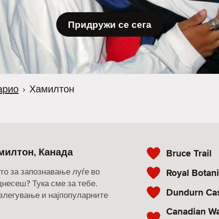
Придружи се сега
арио
›
Хамилтон
милтон, Канада
Bruce Trail
то за запознавање луѓе во
Royal Botan
однесеш? Тука сме за тебе.
Dundurn Cas
излегување и најпопуларните
Canadian Wa