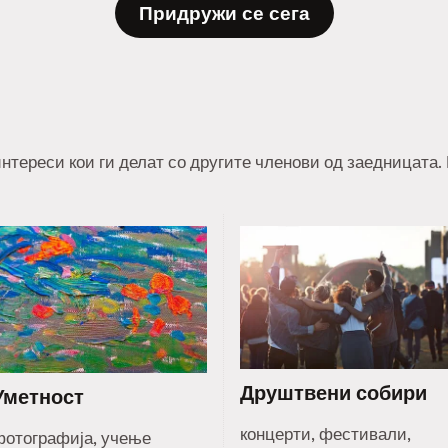
Придружи се сега
нтереси кои ги делат со другите членови од заедницата.
Друштвени собири
Уметност
концерти, фестивали,
фотографија, учење