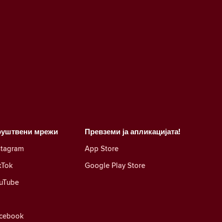
руштвени мрежи
Превземи ја апликацијата!
stagram
App Store
kTok
Google Play Store
uTube
cebook