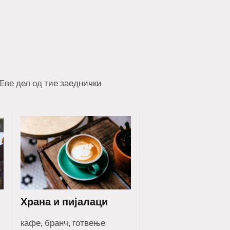
 Еве дел од тие заеднички
Храна и пијалаци
кафе, бранч, готвење