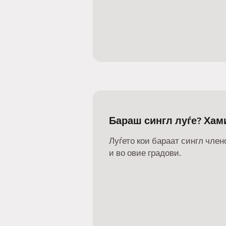
Бараш сингл луѓе? Хам
Луѓето кои бараат сингл члено
и во овие градови.