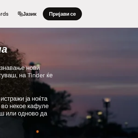
ards
Јазик
Пријави се
да
познавање нови
уваш, на Tinder ќе
 истражи ја ноќта
е во некое кафуле
еш или одново да