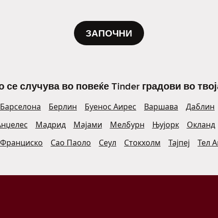
ЗАПОЧНИ
о се случува во повеќе Tinder градови во твој
Барселона
Берлин
Буенос Аирес
Варшава
Даблин
Анџелес
Мадрид
Мајами
Мелбурн
Њујорк
Окланд
 Франциско
Сао Паоло
Сеул
Стокхолм
Тајпеј
Тел 