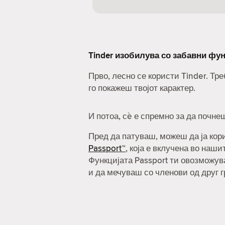
Tinder изобилува со забавни фун
Прво, лесно се користи Tinder. Т
го покажеш твојот карактер.
И потоа, сè е спремно за да почне
Пред да патуваш, можеш да ја ко
Passport™
, која е вклучена во наш
Функцијата Passport ти овозможув
и да мечуваш со членови од друг г