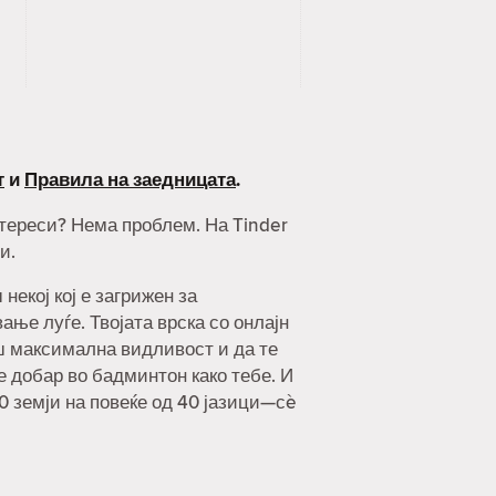
т
и
Правила на заедницата
.
интереси? Нема проблем. На Tinder
и.
екој кој е загрижен за
ње луѓе. Твојата врска со онлајн
ш максимална видливост и да те
 е добар во бадминтон како тебе. И
90 земји на повеќе од 40 јазици—сè