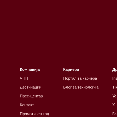
Компанија
Кариера
Д
ЧПП
Портал за кариера
In
Дестинации
Блог за технологија
Ti
Прес-центар
Yo
Контакт
X
Промотивен код
Fa