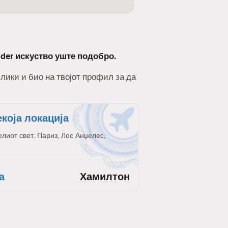
nder искуство уште подобро.
слики и био на твојот профил за да
екоја локација
елиот свет. Париз, Лос Анџелес,
а
Хамилтон