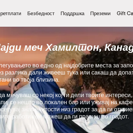
ретплати
Безбедност
Поддршка
Преземи
Gift C
ајди меч Хамилтон, Кана
злегувањето во едно од најдобрите места за за
ез разлика дали живееш тука или сакаш да допат
ани во твоја близина.
да мечуваш со некој кој ги дели твоите интереси,
напиј се нешто во локален бар или уживај на каф
осетувај знаменитости низ градот за да ги откри
рите работи кои можеш да ги правиш во градот.