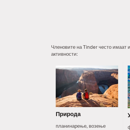
Членовите на Tinder често имаат и
активности:
Природа
планинарење, возење