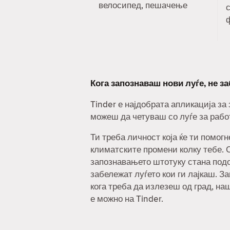
велосипед, пешачење
с
Кога запознаваш нови луѓе, не з
Tinder е најдобрата апликација за
можеш да четуваш со луѓе за рабо
Ти треба личност која ќе ти помог
климатските промени колку тебе. С
запознавањето штотуку стана под
забележат луѓето кои ги лајкаш. За
кога треба да излезеш од град, на
е можно на Tinder.