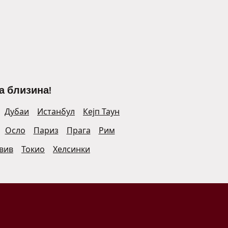
а близина!
Дубаи
Истанбул
Кејп Таун
Осло
Париз
Прага
Рим
Авив
Токио
Хелсинки