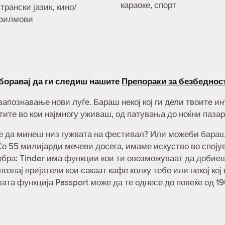
караоке, спорт
трански јазик, кино/
филмови
аборавај да ги следиш нашите
Препораки за безбеднос
 запознавање нови луѓе. Бараш некој кој ги дели твоите 
тите во кои најмногу уживаш, од патувања до ноќни пазар
не да минеш низ гужвата на фестивал? Или можеби бараш н
о 55 милијарди мечеви досега, имаме искуство во спојува
обра: Tinder има функции кои ти овозможуваат да добие
познај пријатели кои сакаат кафе колку тебе или некој кој
шата функција Passport може да те однесе до повеќе од 1