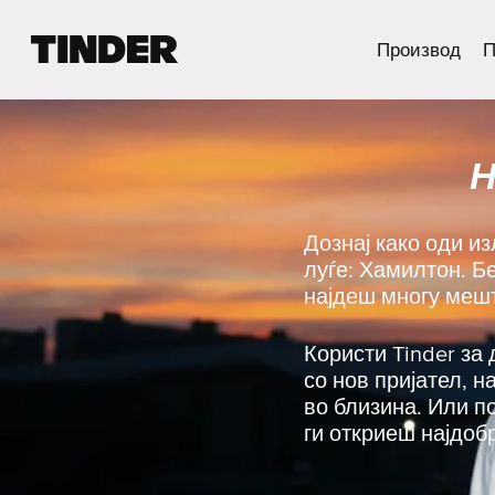
T
Производ
П
i
n
d
e
Н
r
H
o
m
Дознај како оди и
e
луѓе: Хамилтон. Б
најдеш многу мешт
Користи Tinder за 
со нов пријател, 
во близина. Или п
ги откриеш најдоб