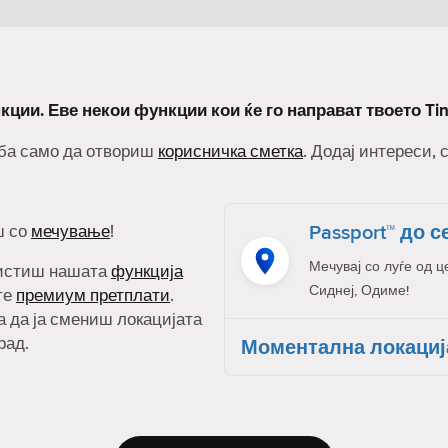
кции. Еве некои функции кои ќе го направат твоето Ti
реба само да отвориш
корисничка сметка
. Додај интереси, 
Passport™ до с
ш со
мечување
!
Мечувај со луѓе од ц
ристиш нашата
функција
Сиднеј, Одиме!
ите
премиум претплати
.
а да ја смениш локацијата
рад.
Моментална локациј