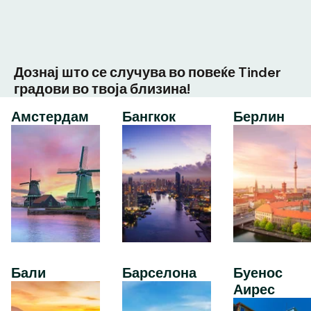
Дознај што се случува во повеќе Tinder
градови во твоја близина!
Амстердам
Бангкок
Берлин
Бали
Барселона
Буенос
Аирес