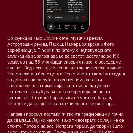
Со функции како Double date, Музички режим,
Астролошки режим, Пасош, Намера за врска и Фото
верификација, Tinder и понатаму е најпопуларната
апликација за запознавање во светот, достапна во 190
земји, со над 55 милијарди споеви откако го воведовме
свајпот. Зад секој од тие споеви стои вистинска личност.
Тоа отсекогаш беше целта. Тоа е местото каде што одиш
за да запознаеш луѓе што инаку немаше да ги
запознаеш: нова симпатија, сопатник за патување,
постепено заљубување што се претвора во нешто
вистинско. Што и да бараш, или сè уште не бараш,
Tinder ти дава простор да откриеш што ти одговара.
Направи профил, постави ги твоите преференци и почни
да свајпаш. Лајкни некого и ако ти возврати со лајк, ќе се
споите. Потоа е на вас. Испрати порака, договори нешто,
види што ќе се случи. Со функции како Double date,