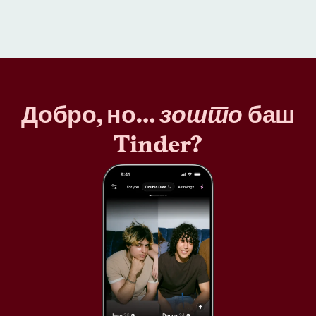
Добро, но…
зошто
баш
Tinder?