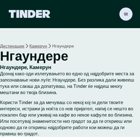
T
i
n
d
e
Дестинации
Камерун
Нгаундере
r
Нгаундере
H
o
m
Нгаундере, Камерун
e
Дознај како оди излегувањето во едно од најдобрите места за
запознавање нови луѓе: Нгаундере. Без разлика дали живееш
тука или сакаш да допатуваш, на Tinder ќе најдеш многу
мештани во твоја близина.
Користи Tinder за да мечуваш со некој кој ги дели твоите
интереси, истражи ја ноќта со нов пријател, напиј се нешто во
локален бар или уживај на кафе во некое кафуле во близина.
Или посетувај знаменитости низ градот за да ги откриеш или
одново да ги откриеш најдобрите работи кои можеш да ги
правиш во градот.