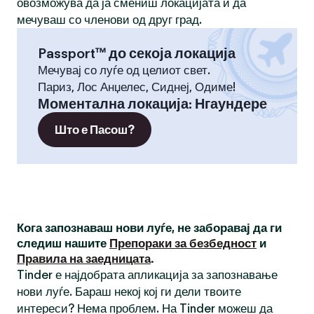
овозможува да ја смениш локацијата и да
мечуваш со членови од друг град.
Passport™ до секоја локација
Мечувај со луѓе од целиот свет.
Париз, Лос Анџелес, Сиднеј, Одиме!
Моментална локација
:
Нгаундере
Што е Пасош?
Кога запознаваш нови луѓе, не заборавај да ги
следиш нашите
Препораки за безбедност
и
Правила на заедницата
.
Tinder е најдобрата апликација за запознавање
нови луѓе. Бараш некој кој ги дели твоите
интереси? Нема проблем. На Tinder можеш да