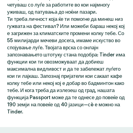
четуваш со луѓе за работите во кои најмногу
уживаш, од патувања до ноќни пазари.
Ти треба личност која ќе ти помогне да минеш низ
гужвата на фестивал? Или можеби бараш некој кој
е загрижен за климатските промени колку тебе. Со
55 милијарди мечеви досега, имаме искуство во
спојување луѓе. Твојата врска со онлајн
запознавањето штотуку стана подобра: Tinder има
функции кои ти овозможуваат да добиеш
максимална видливост и да те забележат луѓето
кои ги лајкаш. Запознај пријатели кои сакаат кафе
колку тебе или некој кој е добар во бадминтон како
тебе. И кога треба да излезеш од град, нашата
функција Passport може да те однесе до повеќе од
190 земји на повеќе од 40 јазици—сè е можно на
Tinder.