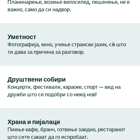
Планинарење, возење велосипед, пешачење, не е
важно, само да си надвор.
Уметност
Фотографија, кино, учење странски јазик, сè што
ти дава за причина за разговор.
Друштвени собири
Концерти, фестивали, караоке, спорт — вид на
дружби што се подобри со некој нов!
Храна и пијалаци
Пиење кафе, бранч, готвење заедно, ресторанот
што сите сакаат да го испробаат.