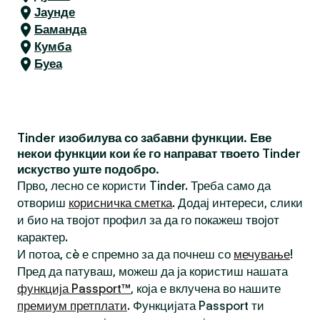
Јаунде
Баманда
Кумба
Буеа
Tinder изобилува со забавни функции. Еве
некои функции кои ќе го направат твоето Tinder
искуство уште подобро.
Прво, лесно се користи Tinder. Треба само да
отвориш
корисничка сметка
. Додај интереси, слики
и био на твојот профил за да го покажеш твојот
карактер.
И потоа, сè е спремно за да почнеш со
мечување
!
Пред да патуваш, можеш да ја користиш нашата
функција Passport™
, која е вклучена во нашите
премиум претплати
. Функцијата Passport ти