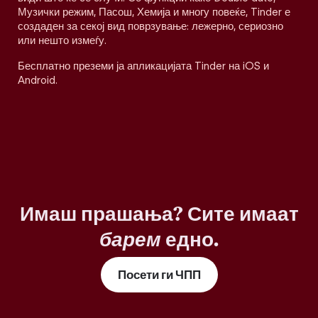
Музички режим, Пасош, Хемија и многу повеќе, Tinder е
создаден за секој вид поврзување: лежерно, сериозно
или нешто измеѓу.
Бесплатно преземи ја апликацијата Tinder на iOS и
Android.
Имаш прашања? Сите имаат
барем
едно.
Посети ги ЧПП