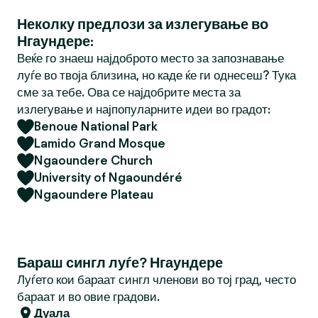
Неколку предлози за излегување во
Нгаундере:
Веќе го знаеш најдоброто место за запознавање
луѓе во твоја близина, но каде ќе ги однесеш? Тука
сме за тебе. Ова се најдобрите места за
излегување и најпопуларните идеи во градот:
Benoue National Park
Lamido Grand Mosque
Ngaoundere Church
University of Ngaoundéré
Ngaoundere Plateau
Бараш сингл луѓе? Нгаундере
Луѓето кои бараат сингл членови во тој град, често
бараат и во овие градови.
Дуала