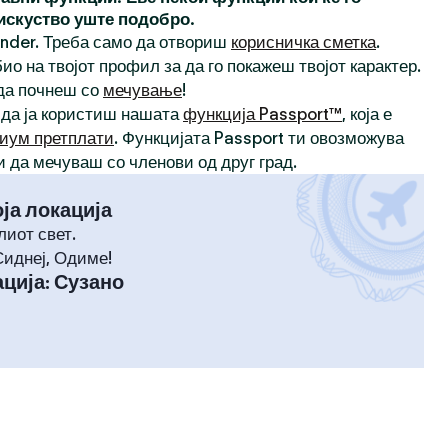
 искуство уште подобро.
inder. Треба само да отвориш
корисничка сметка
.
ио на твојот профил за да го покажеш твојот карактер.
 да почнеш со
мечување
!
 да ја користиш нашата
функција Passport™
, која е
иум претплати
. Функцијата Passport ти овозможува
и да мечуваш со членови од друг град.
оја локација
лиот свет.
Сиднеј, Одиме!
ција
:
Сузано