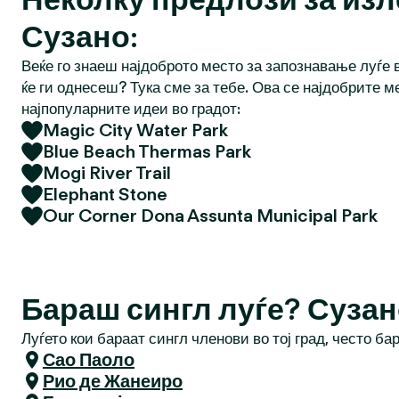
Сузано:
Веќе го знаеш најдоброто место за запознавање луѓе в
ќе ги однесеш? Тука сме за тебе. Ова се најдобрите м
најпопуларните идеи во градот:
Magic City Water Park
Blue Beach Thermas Park
Mogi River Trail
Elephant Stone
Our Corner Dona Assunta Municipal Park
Бараш сингл луѓе? Суза
Луѓето кои бараат сингл членови во тој град, често ба
Сао Паоло
Рио де Жанеиро