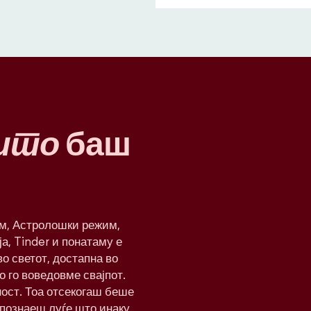
што
баш
им, Астролошки режим,
а, Tinder и понатаму е
о светот, достапна во
о го воведовме свајпот.
ност. Тоа отсекогаш беше
апознаеш луѓе што инаку