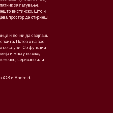
патник за патување,
нешто вистинско. Што и
дава простор да откриеш
нци и почни да свајпаш.
 споите. Потоа е на вас.
ќе се случи. Со функции
мија и многу повеќе,
 лежерно, сериозно или
а iOS и Android.