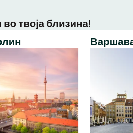
 во твоја близина!
рлин
Варшав