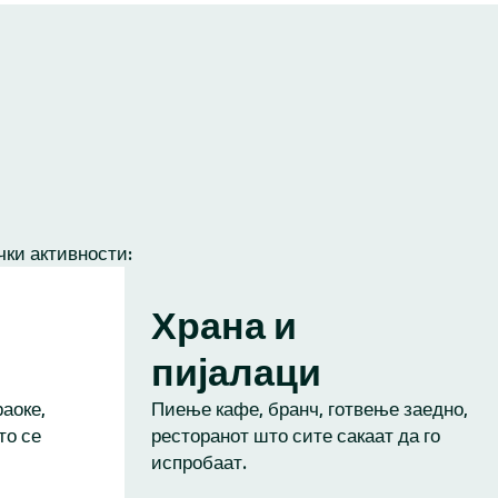
чки активности:
Храна и
пијалаци
аоке,
Пиење кафе, бранч, готвење заедно,
то се
ресторанот што сите сакаат да го
испробаат.