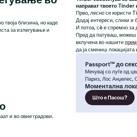
направат твоето Tinder
Прво, лесно се користи T
Додај интереси, слики и б
о твоја близина, но каде
И потоа, сè е спремно за
еста за излегување и
Пред да патуваш, можеш
вклучена во нашите
прем
да ја смениш локацијата 
Passport™ до сек
Мечувај со луѓе од це
Париз, Лос Анџелес, 
Моментална лока
Што е Пасош?
но
раат и во овие градови.