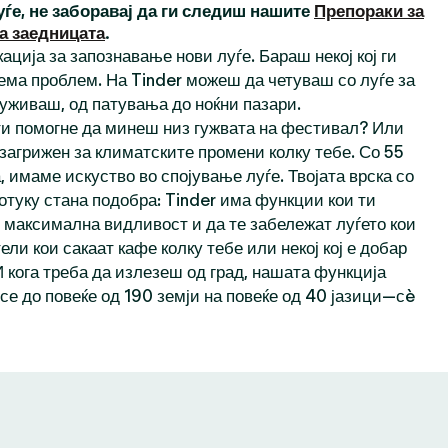
уѓе, не заборавај да ги следиш нашите
Препораки за
а заедницата
.
ација за запознавање нови луѓе. Бараш некој кој ги
ема проблем. На Tinder можеш да четуваш со луѓе за
 уживаш, од патувања до ноќни пазари.
 ти помогне да минеш низ гужвата на фестивал? Или
 загрижен за климатските промени колку тебе. Со 55
 имаме искуство во спојување луѓе. Твојата врска со
отуку стана подобра: Tinder има функции кои ти
максимална видливост и да те забележат луѓето кои
тели кои сакаат кафе колку тебе или некој кој е добар
И кога треба да излезеш од град, нашата функција
се до повеќе од 190 земји на повеќе од 40 јазици—сè