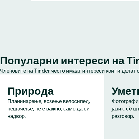
Популарни интереси на Ti
Членовите на Tinder често имаат интереси кои ги делат 
Природа
Умет
Планинарење, возење велосипед,
Фотографиј
пешачење, не е важно, само да си
јазик, сè ш
надвор.
разговор.