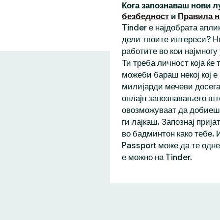
Кога запознаваш нови л
безбедност
и
Правила н
Tinder е најдобрата аплик
дели твоите интереси? Н
работите во кои најмногу
Ти треба личност која ќе
можеби бараш некој кој е
милијарди мечеви досега,
онлајн запознавањето шт
овозможуваат да добиеш 
ги лајкаш. Запознај прија
во бадминтон како тебе. 
Passport може да те одне
е можно на Tinder.