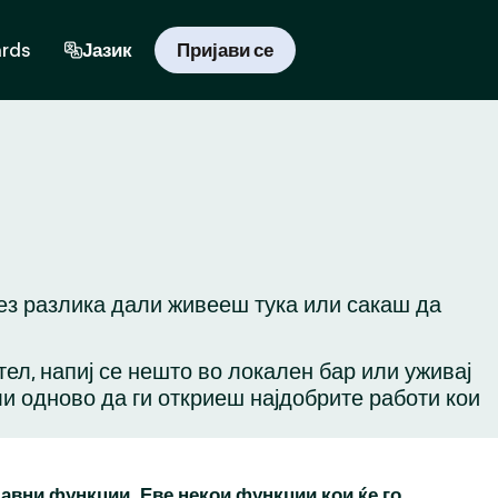
ards
Јазик
Пријави се
Без разлика дали живееш тука или сакаш да
ател, напиј се нешто во локален бар или уживај
ли одново да ги откриеш најдобрите работи кои
бавни функции. Еве некои функции кои ќе го