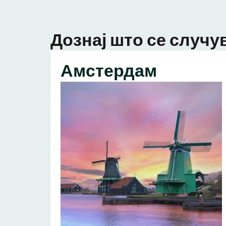
Дознај што се случув
Амстердам