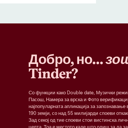
Добро, но…
зо
Tinder?
Со функции како Double date, Музички реж
Пасош, Намера за врска и Фото верификациј
најпопуларната апликација за запознавање в
190 земји, со над 55 милијарди споеви откак
Зад секој од тие споеви стои вистинска лич
целта. Тоа е местото каде што одиш за да з