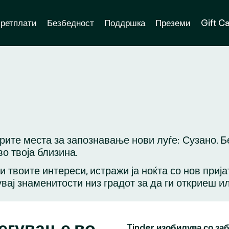
ретплати
Безбедност
Поддршка
Преземи
Gift C
брите места за запознавање нови луѓе: Сузано. 
о твоја близина.
ли твоите интереси, истражи ја ноќта со нов приј
вај знаменитости низ градот за да ги откриеш и
легување во
Tinder изобилува со за