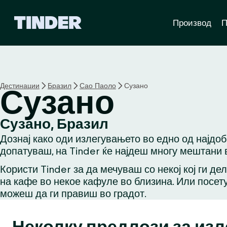
T
Производ
П
i
n
d
e
r
H
Дестинации
Бразил
Сао Паоло
Сузано
Сузано
o
m
e
Сузано, Бразил
Дознај како оди излегувањето во едно од најдо
допатуваш, на Tinder ќе најдеш многу мештани в
Користи Tinder за да мечуваш со некој кој ги де
на кафе во некое кафуле во близина. Или посету
можеш да ги правиш во градот.
Неколку предлози за из