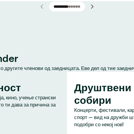
nder
со другите членови од заедницата. Еве дел од тие заедни
ност
Друштвени
собири
а, кино, учење странски
то ти дава за причина за
Концерти, фестивали, кар
спорт — вид на дружби ш
подобри со некој нов!