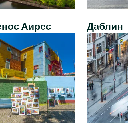
енос Аирес
Даблин