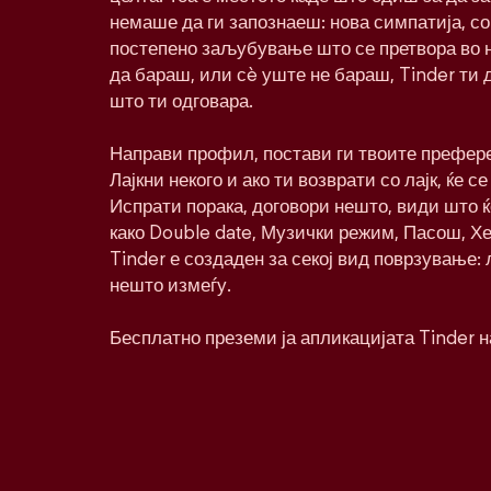
немаше да ги запознаеш: нова симпатија, со
постепено заљубување што се претвора во 
да бараш, или сè уште не бараш, Tinder ти 
што ти одговара.
Направи профил, постави ги твоите префере
Лајкни некого и ако ти возврати со лајк, ќе се
Испрати порака, договори нешто, види што 
како Double date, Музички режим, Пасош, Хе
Tinder е создаден за секој вид поврзување:
нешто измеѓу.
Бесплатно преземи ја апликацијата Tinder н